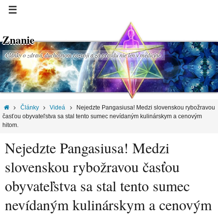
Znanie
Články o zdraví, duchovnom rozvoji a za pravdu nie len v medicíne.
Články
Videá
Nejedzte Pangasiusa! Medzi slovenskou rybožravou
časťou obyvateľstva sa stal tento sumec nevídaným kulinárskym a cenovým
hitom.
Nejedzte Pangasiusa! Medzi
slovenskou rybožravou časťou
obyvateľstva sa stal tento sumec
nevídaným kulinárskym a cenovým