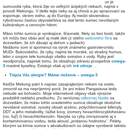
us
je
sumcovitá ryba, ktorá žije vo veľkých ázijských riekach, najmä v
povodí Mekongu. V delte tejto rieky sa aj chová a po spracovaní sa
exportuje, okrem iného, aj do Európy. Aj medzi slovenskou
rybožravou časťou obyvateľstva sa stal tento sumec nevídaným
kulinárskym a cenovým hitom.
Mäso tohto sumca je vynikajúce, šťavnaté, filety sú bez kostí, takže
ich môžu bez obáv jesť aj malé deti (z istého
webového fóra
sa
dozvedám, že ich dávajú aj deťom v jasliach).
Nedávno som si spomenul na výrok známeho gastroteroristu
MUDr. Bukovského, že ryby, najmä tie morské, sú strašný humus,
lebo v svojom tele kumulujú všetko svinstvo z vody. Ryby jesť
neodporúča, napriek tomu, že obsahujú zdraviu prospešné
omega-
3
mastné kyseliny. Existujú však aj ich
iné zdroje
…
Trápia Vás alergie? Máme riešenie – omega-3
Keďže Mekong patrí k najviac zasajrajteným riekam na svete,
zmocnil sa ma nepríjemný pocit, že ani mäso Pangasiusa teda
nebude asi bohviečo. Moje internetové objavy však výrazne
predstihli neblahú predtuchu. Zo serióznej
odbornej štúdie
sa
dozvedám, že mäso tohto urasteného sumca obsahuje skutočne
nevídané svinstvá: vysoký obsah arzénu, polychlorované bifenyly,
DDT a jeho metabolity, ťažké kovy, izomery hexachlórocyklohexánu
(no, fuj!) či hexachlórbenzén. Navyše sú ryby zmrazované aj s
kontaminovanou vodou, teda akousi „pridanou hodnotou“. Pelety,
ktorými sa kŕmia sumce v akvakultúrach sú údajne vyrobené takisto