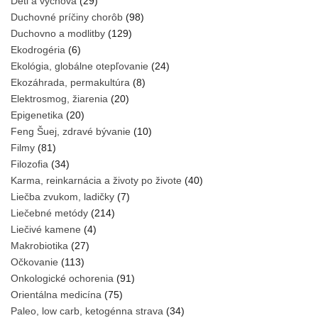
Deti a výchova
(29)
Duchovné príčiny chorôb
(98)
Duchovno a modlitby
(129)
Ekodrogéria
(6)
Ekológia, globálne otepľovanie
(24)
Ekozáhrada, permakultúra
(8)
Elektrosmog, žiarenia
(20)
Epigenetika
(20)
Feng Šuej, zdravé bývanie
(10)
Filmy
(81)
Filozofia
(34)
Karma, reinkarnácia a životy po živote
(40)
Liečba zvukom, ladičky
(7)
Liečebné metódy
(214)
Liečivé kamene
(4)
Makrobiotika
(27)
Očkovanie
(113)
Onkologické ochorenia
(91)
Orientálna medicína
(75)
Paleo, low carb, ketogénna strava
(34)