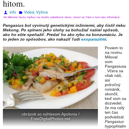
hitom.
info
Videá
Výživa
,
Ak kliknete ľavou myšou na modro zafarbené slovo, otvorí sa Vám o tom viac informácií.
Pangasius bol vyvinutý genetickými inžiniermi, aby čistil rieku
Mekong. Po splnení jeho úlohy sa bohužiaľ našiel spôsob,
ako ho ešte speňažiť. Predať ho ako rybu na konzumáciu. Je
to jeden zo spôsobov, ako nakaziť ľudí
exoparazitmi
.
Poviem to
na rovinu.
Miloval
som
Pangasiusa
. Včera sa
však náš,
asi
polročný
románik,
skončil,
keď som sa
dozvedel,
že ma celý
ten čas
obrázok so súhlasom Apolonia /
podvádzal.
FreeDigitalPhotos.net
Pangasius
hypophtalm