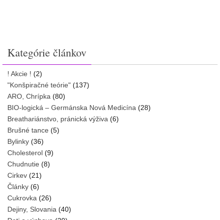
Kategórie článkov
! Akcie !
(2)
"Konšpiračné teórie"
(137)
ARO, Chrípka
(80)
BIO-logická – Germánska Nová Medicína
(28)
Breathariánstvo, pránická výživa
(6)
Brušné tance
(5)
Bylinky
(36)
Cholesterol
(9)
Chudnutie
(8)
Cirkev
(21)
Články
(6)
Cukrovka
(26)
Dejiny, Slovania
(40)