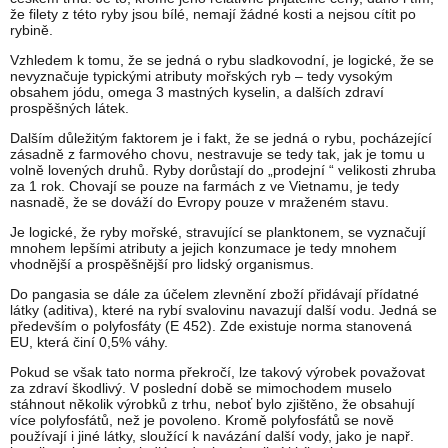
že filety z této ryby jsou bílé, nemají žádné kosti a nejsou cítit po
rybině.
Vzhledem k tomu, že se jedná o rybu sladkovodní, je logické, že se
nevyznačuje typickými atributy mořských ryb – tedy vysokým
obsahem jódu, omega 3 mastných kyselin, a dalších zdraví
prospěšných látek.
Dalším důležitým faktorem je i fakt, že se jedná o rybu, pocházející
zásadně z farmového chovu, nestravuje se tedy tak, jak je tomu u
volně lovených druhů. Ryby dorůstají do „prodejní “ velikosti zhruba
za 1 rok. Chovají se pouze na farmách z ve Vietnamu, je tedy
nasnadě, že se dováží do Evropy pouze v mraženém stavu.
Je logické, že ryby mořské, stravující se planktonem, se vyznačují
mnohem lepšími atributy a jejich konzumace je tedy mnohem
vhodnější a prospěšnější pro lidský organismus.
Do pangasia se dále za účelem zlevnění zboží přidávají přídatné
látky (aditiva), které na rybí svalovinu navazují další vodu. Jedná se
především o polyfosfáty (E 452). Zde existuje norma stanovená
EU, která činí 0,5% váhy.
Pokud se však tato norma překročí, lze takový výrobek považovat
za zdraví škodlivý. V poslední době se mimochodem muselo
stáhnout několik výrobků z trhu, neboť bylo zjištěno, že obsahují
více polyfosfátů, než je povoleno. Kromě polyfosfátů se nově
používají i jiné látky, sloužící k navázání další vody, jako je např.