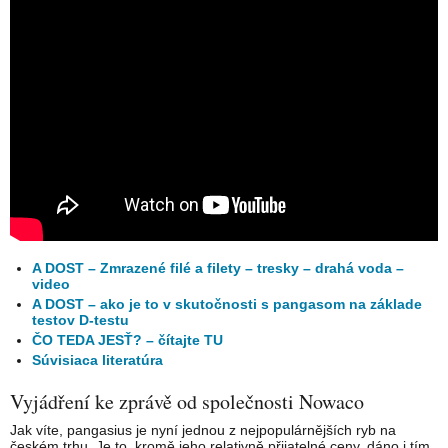
A DOST – Zmrazené filé a filety – tresky – drahá voda –
video
A DOST – ako je to v skutočnosti s pangasom na základe
testov D-testu
ČO TEDA JESŤ? – čítajte TU
Súvisiaca literatúra
Vyjádření ke zprávě od společnosti Nowaco
Jak víte, pangasius je nyní jednou z nejpopulárnějších ryb na
českém trhu. Je to, kromě jeho relativně přijatelné ceny, dáno i tím,