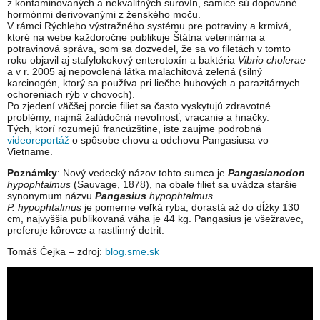
z kontaminovaných a nekvalitných surovín, samice sú dopované
hormónmi derivovanými z ženského moču.
V rámci Rýchleho výstražného systému pre potraviny a krmivá,
ktoré na webe každoročne publikuje Štátna veterinárna a
potravinová správa, som sa dozvedel, že sa vo filetách v tomto
roku objavil aj stafylokokový enterotoxín a baktéria
Vibrio cholerae
a v r. 2005 aj nepovolená látka malachitová zelená (silný
karcinogén, ktorý sa používa pri liečbe hubových a parazitárnych
ochoreniach rýb v chovoch).
Po zjedení väčšej porcie filiet sa často vyskytujú zdravotné
problémy, najmä žalúdočná nevoľnosť, vracanie a hnačky.
Tých, ktorí rozumejú francúzštine, iste zaujme podrobná
videoreportáž
o spôsobe chovu a odchovu Pangasiusa vo
Vietname.
Poznámky
: Nový vedecký názov tohto sumca je
Pangasianodon
hypophtalmus
(Sauvage, 1878), na obale filiet sa uvádza staršie
synonymum názvu
Pangasius
hypophtalmus
.
P. hypophtalmus
je pomerne veľká ryba, dorastá až do dĺžky 130
cm, najvyššia publikovaná váha je 44 kg. Pangasius je všežravec,
preferuje kôrovce a rastlinný detrit.
Tomáš Čejka – zdroj:
blog.sme.sk