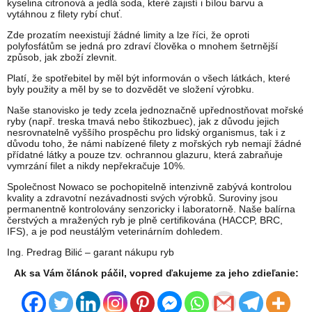
kyselina citronová a jedlá soda, které zajistí i bílou barvu a
vytáhnou z filety rybí chuť.
Zde prozatím neexistují žádné limity a lze říci, že oproti
polyfosfátům se jedná pro zdraví člověka o mnohem šetrnější
způsob, jak zboží zlevnit.
Platí, že spotřebitel by měl být informován o všech látkách, které
byly použity a měl by se to dozvědět ve složení výrobku.
Naše stanovisko je tedy zcela jednoznačně upřednostňovat mořské
ryby (např. treska tmavá nebo štikozbuec), jak z důvodu jejich
nesrovnatelně vyššího prospěchu pro lidský organismus, tak i z
důvodu toho, že námi nabízené filety z mořských ryb nemají žádné
přídatné látky a pouze tzv. ochrannou glazuru, která zabraňuje
vymrzání filet a nikdy nepřekračuje 10%.
Společnost Nowaco se pochopitelně intenzivně zabývá kontrolou
kvality a zdravotní nezávadnosti svých výrobků. Suroviny jsou
permanentně kontrolovány senzoricky i laboratorně. Naše balírna
čerstvých a mražených ryb je plně certifikována (HACCP, BRC,
IFS), a je pod neustálým veterinárním dohledem.
Ing. Predrag Bilić – garant nákupu ryb
Ak sa Vám článok páčil, vopred ďakujeme za jeho zdieľanie: