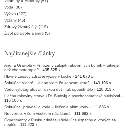
Vitamíny a Minerály
(61)
Voda
(30)
Výživa
(227)
Vzťahy
(45)
Zdravý životný štýl
(119)
Život po živote a smrti
(5)
Najčitanejšie články
Anona Graviola – Přirozený zabiják rakovinných buněk – Silnější
než chemoterapie?
- 435 525 x
Hlavné zásady zdravej výživy v kocke
- 241 878 x
Šokujúce Video! …alebo viete čo konzumujete?
- 143 106 x
Vědci vyfotografovali lidskou duši, jak opouští tělo
- 128 313 x
Liečba rakoviny stravou Dr. Budwig a psychosomatické súvislosti
-
115 108 x
Šokujúca „pravda“ o vode – liečenie pitím vody
- 111 836 x
Neuveríte, v čom všetkom nás klamú
- 111 682 x
Experimenty v Rusku prinášajú šokujúce úspechy o ktorých sa
nepíše
- 111 223 x