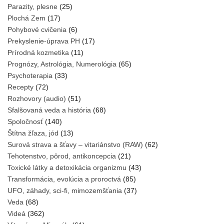
Parazity, plesne
(25)
Plochá Zem
(17)
Pohybové cvičenia
(6)
Prekyslenie-úprava PH
(17)
Prírodná kozmetika
(11)
Prognózy, Astrológia, Numerológia
(65)
Psychoterapia
(33)
Recepty
(72)
Rozhovory (audio)
(51)
Sfalšovaná veda a história
(68)
Spoločnosť
(140)
Štítna žľaza, jód
(13)
Surová strava a šťavy – vitariánstvo (RAW)
(62)
Tehotenstvo, pôrod, antikoncepcia
(21)
Toxické látky a detoxikácia organizmu
(43)
Transformácia, evolúcia a proroctvá
(85)
UFO, záhady, sci-fi, mimozemšťania
(37)
Veda
(68)
Videá
(362)