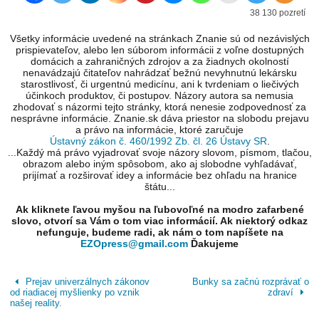
38 130 pozretí
Všetky informácie uvedené na stránkach Znanie sú od nezávislých
prispievateľov, alebo len súborom informácii z voľne dostupných
domácich a zahraničných zdrojov a za žiadnych okolností
nenavádzajú čitateľov nahrádzať bežnú nevyhnutnú lekársku
starostlivosť, či urgentnú medicínu, ani k tvrdeniam o liečivých
účinkoch produktov, či postupov. Názory autora sa nemusia
zhodovať s názormi tejto stránky, ktorá nenesie zodpovednosť za
nesprávne informácie. Znanie.sk dáva priestor na slobodu prejavu
a právo na informácie, ktoré zaručuje
Ústavný zákon č. 460/1992 Zb. čl. 26 Ústavy SR
.
...Každý má právo vyjadrovať svoje názory slovom, písmom, tlačou,
obrazom alebo iným spôsobom, ako aj slobodne vyhľadávať,
prijímať a rozširovať idey a informácie bez ohľadu na hranice
štátu...
Ak kliknete ľavou myšou na ľubovoľné na modro zafarbené
slovo, otvorí sa Vám o tom viac informácií. Ak niektorý odkaz
nefunguje, budeme radi, ak nám o tom napíšete na
EZOpress@gmail.com
Ďakujeme
Prejav univerzálnych zákonov
Bunky sa začnú rozprávať o
od riadiacej myšlienky po vznik
zdraví
našej reality.