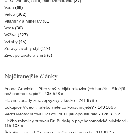
UFO, záhady, sci-fi, mimozemšťania
(37)
Veda
(68)
Videá
(362)
Vitamíny a Minerály
(61)
Voda
(30)
Výživa
(227)
Vzťahy
(45)
Zdravý životný štýl
(119)
Život po živote a smrti
(5)
Najčitanejšie články
Anona Graviola – Přirozený zabiják rakovinných buněk – Silnější
než chemoterapie?
- 435 526 x
Hlavné zásady zdravej výživy v kocke
- 241 878 x
Šokujúce Video! …alebo viete čo konzumujete?
- 143 106 x
Vědci vyfotografovali lidskou duši, jak opouští tělo
- 128 313 x
Liečba rakoviny stravou Dr. Budwig a psychosomatické súvislosti
-
115 108 x
Šokujúca „pravda“ o vode – liečenie pitím vody
- 111 837 x