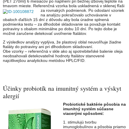
(PET 270ml) 6 mesiacov po naplnení pri bežnej izbovej teplote na
tmavom mieste. Referenčná vzorka bola uskladnená v sklenej fľaši
za rovnakých podmienok.
Po odoslaní vzoriek
na analýzu pokračovalo uchovávanie v
obaloch ďaľších 15 dní z dôvodu aby bola úradne splnená
podmienka testu – za dlhodobé skladovanie sa považuje kontakt
potraviny s obalom minimálne po dobu 10 dní. Po tejto dobe je
možné zaručene detekovať uvoľnenie ftalátov.
Z výsledkov analýzy vyplýva, že plastový oblal neuvoľňuje žiadne
ftaláty do potraviny ani pri dlhodobom skladovaní.
Obe vzorky – referenčná v skle ako aj spotrebiteľské balenie oleja
neobsahovali detekovateľné hodnoty ftalátov stanovené
najcitlivejšou analytickou metódou HPLC/FID.
Účinky probiotík na imunitný systém a výskyt
alergií
Probiotické baktérie pôsobia na
imunitný systém súčasne
viacerými spôsobmi:
1. stimulujú tvorbu
imunoglobulínov a pôsobia priamo