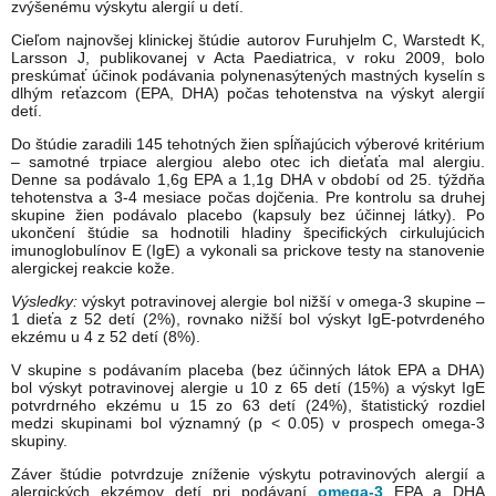
zvýšenému výskytu alergií u detí.
Cieľom najnovšej klinickej štúdie autorov Furuhjelm C, Warstedt K,
Larsson J, publikovanej v Acta Paediatrica, v roku 2009, bolo
preskúmať účinok podávania polynenasýtených mastných kyselín s
dlhým reťazcom (EPA, DHA) počas tehotenstva na výskyt alergií
detí.
Do štúdie zaradili 145 tehotných žien spĺňajúcich výberové kritérium
– samotné trpiace alergiou alebo otec ich dieťaťa mal alergiu.
Denne sa podávalo 1,6g EPA a 1,1g DHA v období od 25. týždňa
tehotenstva a 3-4 mesiace počas dojčenia. Pre kontrolu sa druhej
skupine žien podávalo placebo (kapsuly bez účinnej látky). Po
ukončení štúdie sa hodnotili hladiny špecifických cirkulujúcich
imunoglobulínov E (IgE) a vykonali sa prickove testy na stanovenie
alergickej reakcie kože.
Výsledky:
výskyt potravinovej alergie bol nižší v omega-3 skupine –
1 dieťa z 52 detí (2%), rovnako nižší bol výskyt IgE-potvrdeného
ekzému u 4 z 52 detí (8%).
V skupine s podávaním placeba (bez účinných látok EPA a DHA)
bol výskyt potravinovej alergie u 10 z 65 detí (15%) a výskyt IgE
potvrdrného ekzému u 15 zo 63 detí (24%), štatistický rozdiel
medzi skupinami bol významný (p < 0.05) v prospech omega-3
skupiny.
Záver štúdie potvrdzuje zníženie výskytu potravinových alergií a
alergických ekzémov detí pri podávaní
omega-3
EPA a DHA