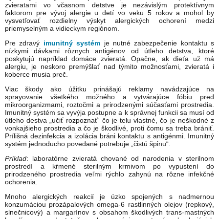
zvieratami vo včasnom detstve je nezávislým protektívnym
faktorom pre vývoj alergie u detí vo veku 5 rokov a mohol by
vysvetľovať rozdielny výskyt alergických ochorení medzi
priemyselným a vidieckym regiónom.
Pre zdravý
imunitný systém
je nutné zabezpečenie kontaktu s
nízkymi dávkami rôznych antigénov od útleho detstva, ktoré
poskytujú napríklad domáce zvieratá. Opačne, ak dieťa už má
alergiu, je neskoro premýšlať nad týmito možnosťami, zvieratá i
koberce musia preč.
Viac škody ako úžitku prinášajú reklamy navádzajúce na
sprayovanie všetkého možného a vytvárajúce fóbiu pred
mikroorganizmami, roztočmi a prirodzenými súčasťami prostredia.
Imunitný systém sa vyvýja postupne a k správnej funkcii sa musí od
útleho destva „učiť rozpoznať“ čo je telu vlastné, čo je neškodné z
vonkajšieho prostredia a čo je škodlivé, proti čomu sa treba brániť.
Prílišná dezinfekcia a izolácia bráni kontaktu s antigénmi. Imunitný
systém jednoducho povedané potrebuje „čistú špinu“.
Príklad
: laboratórne zvieratá chované od narodenia v sterilnom
prostredí a kŕmené sterilným krmivom po vypustení do
prirodzeného prostredia veľmi rýchlo zahynú na rôzne infekčné
ochorenia.
Mnoho alergických reakcií je úzko spojených s nadmernou
konzumáciou prozápalových omega-6 rastlinných olejov (repkový,
slnečnicový) a margarínov s obsahom škodlivých trans-mastných