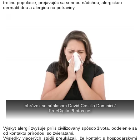
tretinu populácie, prejavujúc sa sennou nádchou, alergickou
dermatitídou a alergiou na potraviny.
obrázok so súhlasom David Castillo Dominici /
FreeDigitalPhotos.net
Výskyt alergií zvyšuje príliš civilizovaný spôsob života, oddelenie sa
od kontaktu prírodou, so zvieratami.
Výsledky viacerých štúdií preukázali, že kontakt s hospodárskymi