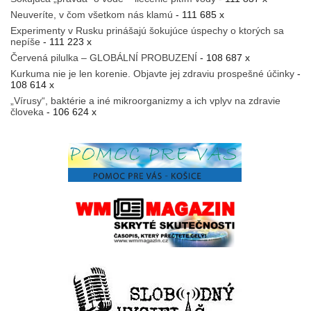
Neuveríte, v čom všetkom nás klamú
- 111 685 x
Experimenty v Rusku prinášajú šokujúce úspechy o ktorých sa
nepíše
- 111 223 x
Červená pilulka – GLOBÁLNÍ PROBUZENÍ
- 108 687 x
Kurkuma nie je len korenie. Objavte jej zdraviu prospešné účinky
-
108 614 x
„Vírusy“, baktérie a iné mikroorganizmy a ich vplyv na zdravie
človeka
- 106 624 x