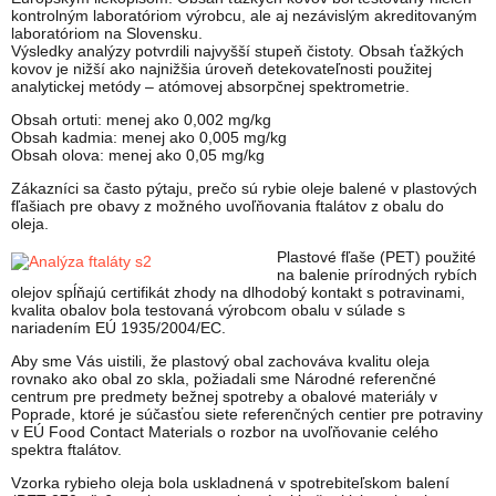
kontrolným laboratóriom výrobcu, ale aj nezávislým akreditovaným
laboratóriom na Slovensku.
Výsledky analýzy potvrdili najvyšší stupeň čistoty. Obsah ťažkých
kovov je nižší ako najnižšia úroveň detekovateľnosti použitej
analytickej metódy – atómovej absorpčnej spektrometrie.
Obsah ortuti: menej ako 0,002 mg/kg
Obsah kadmia: menej ako 0,005 mg/kg
Obsah olova: menej ako 0,05 mg/kg
Zákazníci sa často pýtaju, prečo sú rybie oleje balené v plastových
fľašiach pre obavy z možného uvoľňovania ftalátov z obalu do
oleja.
Plastové fľaše (PET) použité
na balenie prírodných rybích
olejov spĺňajú certifikát zhody na dlhodobý kontakt s potravinami,
kvalita obalov bola testovaná výrobcom obalu v súlade s
nariadením EÚ 1935/2004/EC.
Aby sme Vás uistili, že plastový obal zachováva kvalitu oleja
rovnako ako obal zo skla, požiadali sme Národné referenčné
centrum pre predmety bežnej spotreby a obalové materiály v
Poprade, ktoré je súčasťou siete referenčných centier pre potraviny
v EÚ Food Contact Materials o rozbor na uvoľňovanie celého
spektra ftalátov.
Vzorka rybieho oleja bola uskladnená v spotrebiteľskom balení