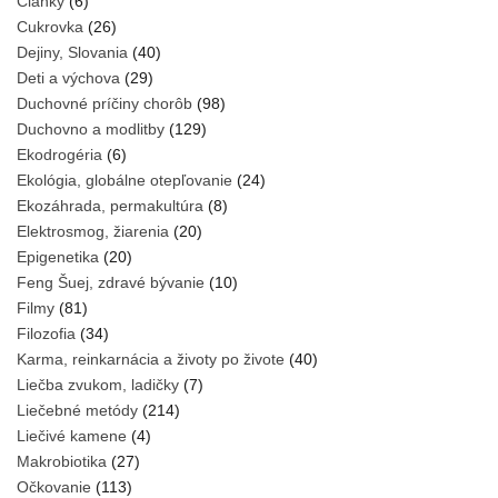
Články
(6)
Cukrovka
(26)
Dejiny, Slovania
(40)
Deti a výchova
(29)
Duchovné príčiny chorôb
(98)
Duchovno a modlitby
(129)
Ekodrogéria
(6)
Ekológia, globálne otepľovanie
(24)
Ekozáhrada, permakultúra
(8)
Elektrosmog, žiarenia
(20)
Epigenetika
(20)
Feng Šuej, zdravé bývanie
(10)
Filmy
(81)
Filozofia
(34)
Karma, reinkarnácia a životy po živote
(40)
Liečba zvukom, ladičky
(7)
Liečebné metódy
(214)
Liečivé kamene
(4)
Makrobiotika
(27)
Očkovanie
(113)