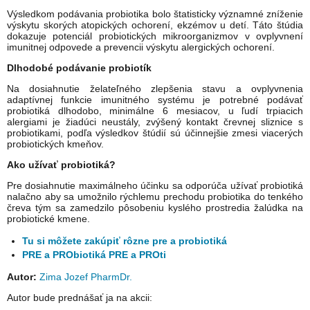
Výsledkom podávania probiotika bolo štatisticky významné zníženie
výskytu skorých atopických ochorení, ekzémov u detí. Táto štúdia
dokazuje potenciál probiotických mikroorganizmov v ovplyvnení
imunitnej odpovede a prevencii výskytu alergických ochorení.
Dlhodobé podávanie probiotík
Na dosiahnutie želateľného zlepšenia stavu a ovplyvnenia
adaptívnej funkcie imunitného systému je potrebné podávať
probiotiká dlhodobo, minimálne 6 mesiacov, u ľudí trpiacich
alergiami je žiadúci neustály, zvýšený kontakt črevnej sliznice s
probiotikami, podľa výsledkov štúdií sú účinnejšie zmesi viacerých
probiotických kmeňov.
Ako užívať probiotiká?
Pre dosiahnutie maximálneho účinku sa odporúča užívať probiotiká
nalačno aby sa umožnilo rýchlemu prechodu probiotika do tenkého
čreva tým sa zamedzilo pôsobeniu kyslého prostredia žalúdka na
probiotické kmene.
Tu si môžete zakúpiť rôzne pre a probiotiká
PRE a PRObiotiká PRE a PROti
Autor:
Zima Jozef PharmDr.
Autor bude prednášať ja na akcii: