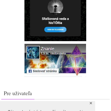
Pre uživateľa
✕
Prihlásiť sa
Feed záznamov