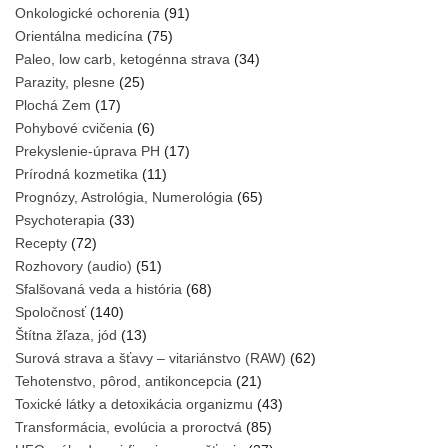
Onkologické ochorenia
(91)
Orientálna medicína
(75)
Paleo, low carb, ketogénna strava
(34)
Parazity, plesne
(25)
Plochá Zem
(17)
Pohybové cvičenia
(6)
Prekyslenie-úprava PH
(17)
Prírodná kozmetika
(11)
Prognózy, Astrológia, Numerológia
(65)
Psychoterapia
(33)
Recepty
(72)
Rozhovory (audio)
(51)
Sfalšovaná veda a história
(68)
Spoločnosť
(140)
Štítna žľaza, jód
(13)
Surová strava a šťavy – vitariánstvo (RAW)
(62)
Tehotenstvo, pôrod, antikoncepcia
(21)
Toxické látky a detoxikácia organizmu
(43)
Transformácia, evolúcia a proroctvá
(85)