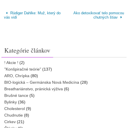
Rüdiger Dahlke: Muž, který do
Ako detoxikovať telo pomocou
vás vidí
chutných štiav
Kategórie článkov
! Akcie !
(2)
"Konšpiračné teórie"
(137)
ARO, Chrípka
(80)
BIO-logická – Germánska Nová Medicína
(28)
Breathariánstvo, pránická výživa
(6)
Brušné tance
(5)
Bylinky
(36)
Cholesterol
(9)
Chudnutie
(8)
Cirkev
(21)