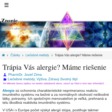
Znanie
Články o zdraví, duchovnom rozvoji a za pravdu nie len v medicíne.
Články
Liečebné metódy
Trápia Vás alergie? Máme riešenie
Trápia Vás alergie? Máme riešenie
PharmDr. Jozef Zima
Liečebné metódy
Výživa
Zdravý životný štýl
,
,
Ak kliknete ľavou myšou na modro zafarbené slovo, otvorí sa Vám o tom viac informácií.
Alergie
sú ochorenia charakteristické neprimeranou reakciu
imunitného systému na bežné a za normálnych okolností neškodné
látky, potraviny. Ich spoločným menovateľom je veľká, prehnaná a
telu škodlivá reaktivita imunitného systému.
V USA i v Európe počet výskyt alergií stúpa, postihuje takmer