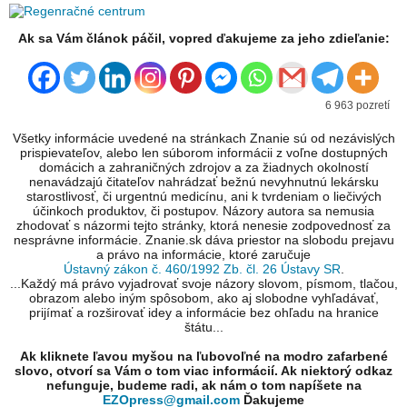
Ak sa Vám článok páčil, vopred ďakujeme za jeho zdieľanie:
6 963 pozretí
Všetky informácie uvedené na stránkach Znanie sú od nezávislých
prispievateľov, alebo len súborom informácii z voľne dostupných
domácich a zahraničných zdrojov a za žiadnych okolností
nenavádzajú čitateľov nahrádzať bežnú nevyhnutnú lekársku
starostlivosť, či urgentnú medicínu, ani k tvrdeniam o liečivých
účinkoch produktov, či postupov. Názory autora sa nemusia
zhodovať s názormi tejto stránky, ktorá nenesie zodpovednosť za
nesprávne informácie. Znanie.sk dáva priestor na slobodu prejavu
a právo na informácie, ktoré zaručuje
Ústavný zákon č. 460/1992 Zb. čl. 26 Ústavy SR
.
...Každý má právo vyjadrovať svoje názory slovom, písmom, tlačou,
obrazom alebo iným spôsobom, ako aj slobodne vyhľadávať,
prijímať a rozširovať idey a informácie bez ohľadu na hranice
štátu...
Ak kliknete ľavou myšou na ľubovoľné na modro zafarbené
slovo, otvorí sa Vám o tom viac informácií. Ak niektorý odkaz
nefunguje, budeme radi, ak nám o tom napíšete na
EZOpress@gmail.com
Ďakujeme