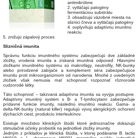
antimikróbne
2. vytláčajú patogény
fermentáciou substrátu
3. obsadzujú väzobné miesta na
sliznici čreva a vytláčajú patogény
4. ovplyvňujú adaptívnu imunitnú
reakciu
5. znižujú zápalový proces
Slizničná imunita
Správnu funkciu imunitného systému zabezpečujú dve základné
zložky, vrodená imunita a získaná imunitná odpoveď. Hlavnými
zložkami imunitného systému sú makrofágy, neutrofily, NK-bunky
alebo prirodzené zabíjače a komplement séra zabezpečujúce
imunitu proti mikroorganizmom od narodenia. Mnohé z uvedených
zložiek však nemusia mať schopnosť rozpoznať rôznorodé
cudzorodé látky.
Táto schopnosť – takzvaná adaptívna imunita sa vyvýja postupne.
Adaptívny imunitný systém s B- a T-lymfocytami zabezpečuje
prídavné funkcie imunity, následnú imunitnú reakciu. Gama- a
delta-NK-bunky (natural killer) regulujú vývoj alergiických ochorení
dýchacích ciest, produkciu interleukínov.
Existuje množstvo klinických štúdií ktoré jednoznačne dokazujú
stimulačné účinky probiotík na jednotlivé zložky imunity.
Jedným z príkladov je klinická štúdia, v ktorej podávanie B. lactis
HN019 a L. rhamnosus HN001 merateľne zvýšilo jednotlivé