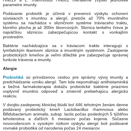
parametre imunity.
Podávanie probiotík je účinné v prevencii výskytu ochorení
súvisiacich s imunitou a alergií, pretože až 70% imunitného
systému sa nachádza v slizničnom systéme tráviaceho traktu,
ktorého plocha je až 300m štvorcových. Sliznica tenkého čreva je
najväčšou sliznicou zabezpečujúcou kontakt s vonkajším
prostredím.
Baktérie nachádzajúce sa v tráviacom trakte interagujú s
lymfatickým tkanivom sliznice a imunitným systémom. Zastúpenie
probiotických kmeňov je veľmi dôležité pre zabezpečuje správnej
funkciie trávenia a imunity.
Alergie
Probiotiká
sú prirodzenou cestou pre správny vývoj imunity a
predchádzanie vzniku alergií. Tam kde nepomáhajú antihistaminiká
a bežná farmakoterapia dokážu probiotické baktérie priaznivo
ovplyvniť imunitnú odpoveď a zmierniť prebiehajúcu alergickú
reakciu.
V dvojito-zaslepenej klinickej štúdii bol 446 tehotným ženám denne
podávaný probiotický kmeň Lactobacillus rhamnosus alebo
Bifidobacterium animalis, subsp. lactis počas posledných 5 týždňov
tehotenstva a ďaľších 6 mesiacov počas kojenia. Súčasne
novorodencom s vysokým rizikom výskytu alergií boli podávané
rovnaké probiotiká od narodenia počas 24 mesiacov.