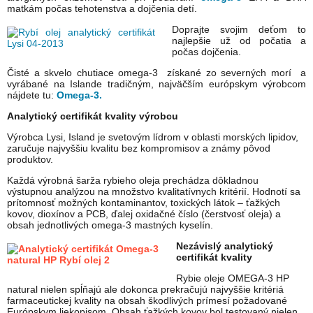
matkám počas tehotenstva a dojčenia detí.
Doprajte svojim deťom to
najlepšie už od počatia a
počas dojčenia.
Čisté a skvelo chutiace omega-3 získané zo severných morí a
vyrábané na Islande tradičným, najväčším európskym výrobcom
nájdete tu:
Omega-3.
Analytický certifikát kvality výrobcu
Výrobca Lysi, Island je svetovým lídrom v oblasti morských lipidov,
zaručuje najvyššiu kvalitu bez kompromisov a známy pôvod
produktov.
Každá výrobná šarža rybieho oleja prechádza dôkladnou
výstupnou analýzou na množstvo kvalitatívnych kritérií. Hodnotí sa
prítomnosť možných kontaminantov, toxických látok – ťažkých
kovov, dioxínov a PCB, ďalej oxidačné číslo (čerstvosť oleja) a
obsah jednotlivých omega-3 mastných kyselín.
Nezávislý analytický
certifikát kvality
Rybie oleje OMEGA-3 HP
natural nielen spĺňajú ale dokonca prekračujú najvyššie kritériá
farmaceutickej kvality na obsah škodlivých prímesí požadované
Európskym liekopisom. Obsah ťažkých kovov bol testovaný nielen