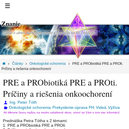
Znanie
Články o zdraví, duchovnom rozvoji a za pravdu nie len v medicíne.
Články
Onkologické ochorenia
PRE a PRObiotiká PRE a PROti.
Príčiny a riešenia onkoochorení
PRE a PRObiotiká PRE a PROti.
Príčiny a riešenia onkoochorení
Ing. Peter Tóth
Onkologické ochorenia
Prekyslenie-úprava PH
Videá
Výživa
,
,
,
Ak kliknete ľavou myšou na modro zafarbené slovo, otvorí sa Vám o tom viac informácií.
Prednáška Petra Tótha s 2 témami:
1. PRE a PRObiotiká PRE a PROti