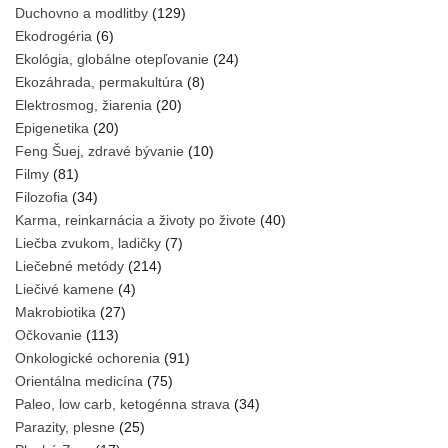
Duchovno a modlitby
(129)
Ekodrogéria
(6)
Ekológia, globálne otepľovanie
(24)
Ekozáhrada, permakultúra
(8)
Elektrosmog, žiarenia
(20)
Epigenetika
(20)
Feng Šuej, zdravé bývanie
(10)
Filmy
(81)
Filozofia
(34)
Karma, reinkarnácia a životy po živote
(40)
Liečba zvukom, ladičky
(7)
Liečebné metódy
(214)
Liečivé kamene
(4)
Makrobiotika
(27)
Očkovanie
(113)
Onkologické ochorenia
(91)
Orientálna medicína
(75)
Paleo, low carb, ketogénna strava
(34)
Parazity, plesne
(25)