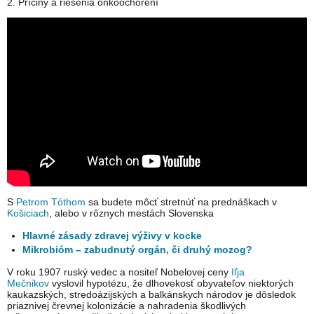
2. Príčiny a riešenia onkoochorení
S
Petrom Tóthom
sa budete môcť stretnúť na prednáškach v
Košiciach
, alebo v rôznych mestách Slovenska
Hlavné zásady zdravej výživy v kocke
Mikrobióm – zabudnutý orgán, či druhý mozog?
V roku 1907 ruský vedec a nositeľ Nobelovej ceny
Iľja
Mečnikov
vyslovil hypotézu, že dlhovekosť obyvateľov niektorých
kaukazských, stredoázijských a balkánskych národov je dôsledok
priaznivej črevnej kolonizácie a nahradenia škodlivých