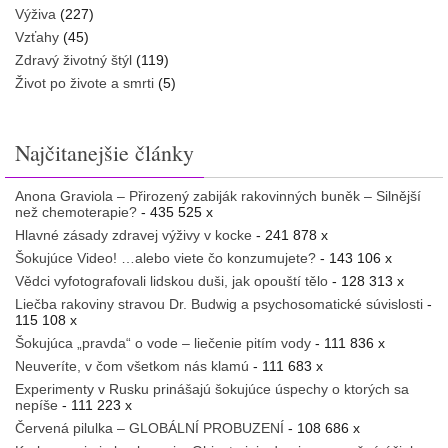
Výživa
(227)
Vzťahy
(45)
Zdravý životný štýl
(119)
Život po živote a smrti
(5)
Najčitanejšie články
Anona Graviola – Přirozený zabiják rakovinných buněk – Silnější
než chemoterapie?
- 435 525 x
Hlavné zásady zdravej výživy v kocke
- 241 878 x
Šokujúce Video! …alebo viete čo konzumujete?
- 143 106 x
Vědci vyfotografovali lidskou duši, jak opouští tělo
- 128 313 x
Liečba rakoviny stravou Dr. Budwig a psychosomatické súvislosti
-
115 108 x
Šokujúca „pravda“ o vode – liečenie pitím vody
- 111 836 x
Neuveríte, v čom všetkom nás klamú
- 111 683 x
Experimenty v Rusku prinášajú šokujúce úspechy o ktorých sa
nepíše
- 111 223 x
Červená pilulka – GLOBÁLNÍ PROBUZENÍ
- 108 686 x