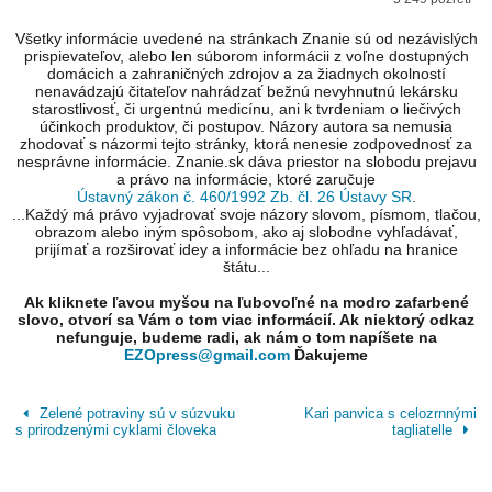
Všetky informácie uvedené na stránkach Znanie sú od nezávislých
prispievateľov, alebo len súborom informácii z voľne dostupných
domácich a zahraničných zdrojov a za žiadnych okolností
nenavádzajú čitateľov nahrádzať bežnú nevyhnutnú lekársku
starostlivosť, či urgentnú medicínu, ani k tvrdeniam o liečivých
účinkoch produktov, či postupov. Názory autora sa nemusia
zhodovať s názormi tejto stránky, ktorá nenesie zodpovednosť za
nesprávne informácie. Znanie.sk dáva priestor na slobodu prejavu
a právo na informácie, ktoré zaručuje
Ústavný zákon č. 460/1992 Zb. čl. 26 Ústavy SR
.
...Každý má právo vyjadrovať svoje názory slovom, písmom, tlačou,
obrazom alebo iným spôsobom, ako aj slobodne vyhľadávať,
prijímať a rozširovať idey a informácie bez ohľadu na hranice
štátu...
Ak kliknete ľavou myšou na ľubovoľné na modro zafarbené
slovo, otvorí sa Vám o tom viac informácií. Ak niektorý odkaz
nefunguje, budeme radi, ak nám o tom napíšete na
EZOpress@gmail.com
Ďakujeme
Zelené potraviny sú v súzvuku
Kari panvica s celozrnnými
s prirodzenými cyklami človeka
tagliatelle