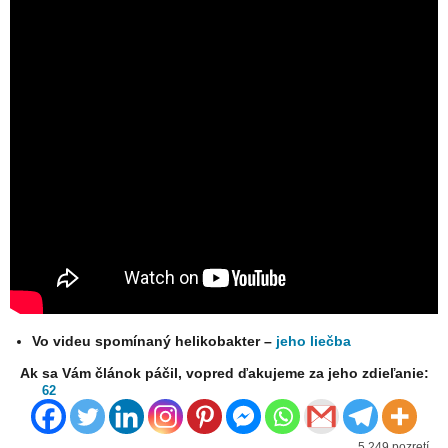
Vo videu spomínaný helikobakter –
jeho liečba
Ak sa Vám článok páčil, vopred ďakujeme za jeho zdieľanie:
62
5 249 pozretí