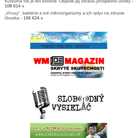
Kurkuma nie je len korenie. Objavte jej zdraviu prospešné účinky
-
108 614 x
„Vírusy“, baktérie a iné mikroorganizmy a ich vplyv na zdravie
človeka
- 106 624 x