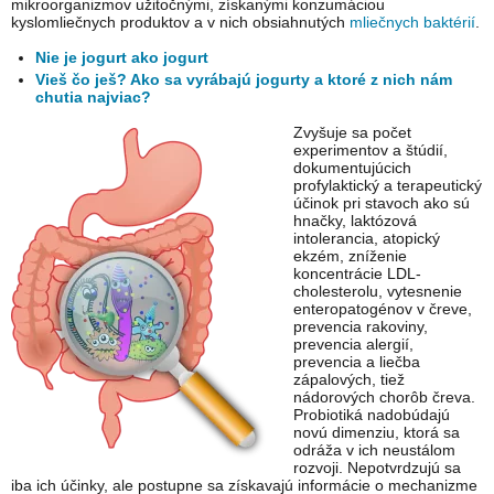
mikroorganizmov užitočnými, získanými konzumáciou
kyslomliečnych produktov a v nich obsiahnutých
mliečnych baktérií
.
Nie je jogurt ako jogurt
Vieš čo ješ? Ako sa vyrábajú jogurty a ktoré z nich nám
chutia najviac?
Zvyšuje sa počet
experimentov a štúdií,
dokumentujúcich
profylaktický a terapeutický
účinok pri stavoch ako sú
hnačky, laktózová
intolerancia, atopický
ekzém, zníženie
koncentrácie LDL-
cholesterolu, vytesnenie
enteropatogénov v čreve,
prevencia rakoviny,
prevencia alergií,
prevencia a liečba
zápalových, tiež
nádorových chorôb čreva.
Probiotiká nadobúdajú
novú dimenziu, ktorá sa
odráža v ich neustálom
rozvoji. Nepotvrdzujú sa
iba ich účinky, ale postupne sa získavajú informácie o mechanizme