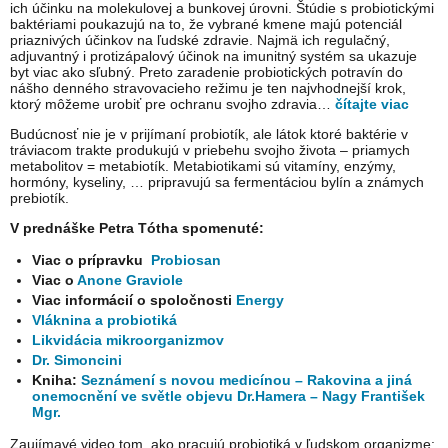
ich účinku na molekulovej a bunkovej úrovni. Štúdie s probiotickými
baktériami poukazujú na to, že vybrané kmene majú potenciál
priaznivých účinkov na ľudské zdravie. Najmä ich regulačný,
adjuvantný i protizápalový účinok na imunitný systém sa ukazuje
byt viac ako sľubný. Preto zaradenie probiotických potravín do
nášho denného stravovacieho režimu je ten najvhodnejší krok,
ktorý môžeme urobiť pre ochranu svojho zdravia…
čítajte viac
Budúcnosť nie je v prijímaní probiotík, ale látok ktoré baktérie v
tráviacom trakte produkujú v priebehu svojho života – priamych
metabolitov = metabiotík. Metabiotikami sú vitamíny, enzýmy,
hormóny, kyseliny, … pripravujú sa fermentáciou bylín a známych
prebiotík.
V prednáške Petra Tótha spomenuté:
Viac o prípravku
Probiosan
Viac o
Anone Graviole
Viac informácií o spoločnosti
Energy
Vláknina a probiotiká
Likvidácia mikroorganizmov
Dr. Simoncini
Kniha:
Seznámení s novou medicínou – Rakovina a jiná
onemocnění ve světle objevu Dr.Hamera – Nagy František
Mgr.
Zaujímavé video tom, ako pracujú probiotiká v ľudskom organizme: