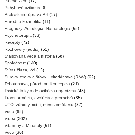
Plochá Zem
(17)
Pohybové cvičenia
(6)
Prekyslenie-úprava PH
(17)
Prírodná kozmetika
(11)
Prognózy, Astrológia, Numerológia
(65)
Psychoterapia
(33)
Recepty
(72)
Rozhovory (audio)
(51)
Sfalšovaná veda a história
(68)
Spoločnosť
(140)
Štítna žľaza, jód
(13)
Surová strava a šťavy – vitariánstvo (RAW)
(62)
Tehotenstvo, pôrod, antikoncepcia
(21)
Toxické látky a detoxikácia organizmu
(43)
Transformácia, evolúcia a proroctvá
(85)
UFO, záhady, sci-fi, mimozemšťania
(37)
Veda
(68)
Videá
(362)
Vitamíny a Minerály
(61)
Voda
(30)