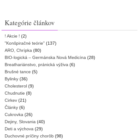
Kategórie článkov
! Akcie !
(2)
"Konšpiračné teórie"
(137)
ARO, Chrípka
(80)
BIO-logická – Germánska Nová Medicína
(28)
Breathariánstvo, pránická výživa
(6)
Brušné tance
(5)
Bylinky
(36)
Cholesterol
(9)
Chudnutie
(8)
Cirkev
(21)
Články
(6)
Cukrovka
(26)
Dejiny, Slovania
(40)
Deti a výchova
(29)
Duchovné príčiny chorôb
(98)