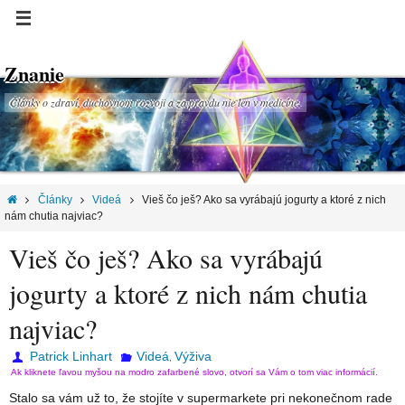
Znanie
Články o zdraví, duchovnom rozvoji a za pravdu nie len v medicíne.
Články
Videá
Vieš čo ješ? Ako sa vyrábajú jogurty a ktoré z nich
nám chutia najviac?
Vieš čo ješ? Ako sa vyrábajú
jogurty a ktoré z nich nám chutia
najviac?
Patrick Linhart
Videá
Výživa
,
Ak kliknete ľavou myšou na modro zafarbené slovo, otvorí sa Vám o tom viac informácií.
Stalo sa vám už to, že stojíte v supermarkete pri nekonečnom rade