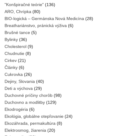
"Konšpiračné teórie"
(136)
ARO, Chrípka
(80)
BIO-logická – Germánska Nová Medicína
(28)
Breathariánstvo, pránická výživa
(6)
Brušné tance
(5)
Bylinky
(36)
Cholesterol
(9)
Chudnutie
(8)
Cirkev
(21)
Články
(6)
Cukrovka
(26)
Dejiny, Slovania
(40)
Deti a výchova
(29)
Duchovné príčiny chorôb
(98)
Duchovno a modlitby
(129)
Ekodrogéria
(6)
Ekológia, globálne otepľovanie
(24)
Ekozáhrada, permakultúra
(8)
Elektrosmog, žiarenia
(20)