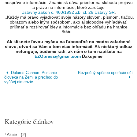
nesprávne informácie. Znanie.sk dáva priestor na slobodu prejavu
a právo na informácie, ktoré zaručuje
Ústavný zákon č. 460/1992 Zb. čl. 26 Ústavy SR
.
...Každý má právo vyjadrovať svoje názory slovom, písmom, tlačou,
obrazom alebo iným spôsobom, ako aj slobodne vyhľadávať,
prijímať a rozširovať idey a informácie bez ohľadu na hranice
štátu...
Ak kliknete ľavou myšou na ľubovoľné na modro zafarbené
slovo, otvorí sa Vám o tom viac informácií. Ak niektorý odkaz
nefunguje, budeme radi, ak nám o tom napíšete na
EZOpress@gmail.com
Ďakujeme
Dolores Cannon: Poslanie
Bezpečný spôsob operácie očí
človeka na Zemi a prechod do
vyššej dimenzie
Kategórie článkov
! Akcie !
(2)