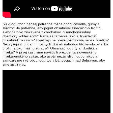
Sú v jogurtoch naozaj potrebné rôzne dochucovadlá, gumy a
škroby? Je potrebné, aby jogurt obsahoval slnečnicový lecitín,
alebo farbivo získavané z chrobákov, či mnohonásobný
chemický kokteil éčok? Nedá sa farbenie, ako aj trvanlivosť
dosiahnuť bez nich? Uvádzajú na obale výrobcovia naozaj všetko?
Nezvyšujú si pridaním rôznych zložiek náhodou títo výrobcovia iba
profit na úkor nášho zdravia? Obsahujú jogurty antibiotiká z
mlieka? V prvej časti sme navštívili prezidenta slovenského
mliekarenského zväzu, ako aj pár nezávislých odborníkov a
samozrejme i výrobcu jogurtov v Bánovciach nad Bebravou, aby
sme zistili viac.