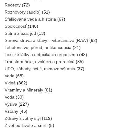
Recepty
(72)
Rozhovory (audio)
(51)
Sfalšovaná veda a história
(67)
Spoločnosť
(140)
Štítna žľaza, jód
(13)
Surová strava a šťavy – vitariánstvo (RAW)
(62)
Tehotenstvo, pôrod, antikoncepcia
(21)
Toxické látky a detoxikácia organizmu
(43)
Transformácia, evolúcia a proroctvá
(85)
UFO, záhady, sci-fi, mimozemšťania
(37)
Veda
(68)
Videá
(362)
Vitamíny a Minerály
(61)
Voda
(30)
Výživa
(227)
Vzťahy
(45)
Zdravý životný štýl
(119)
Život po živote a smrti
(5)