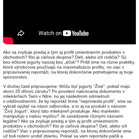
Ako sa zvyšuje predaj a tým aj profit umiestnením produktov v
obchodoch? Kto je cieľová skupina? Deti, alebo ich rodičia? Sú
bez-éčkové jogurty naozaj bez „éčok“? Prišli sme na rôzne praktiky,
ktoré výrobcovia používajú na maximalizáciu profitu, no viac v
pripravovanej reportáži, na ktorej dokončenie potrebujeme aj tvoje
sponzorstvo.
V druhej časti pripravujeme: Môžu byť jogurty “Živé”, pokiaľ majú
skoro 20 dňovú záruku? Po povolení nakrúcania dokumentu v
mliekárňach Tami v Nitre, no jej následnom odmietnutí
s oddôvodnením, že by reportáž firme ”nepriniesla profit”, sme sa
vybrali opýtať na názor odborníka, a to aj na produkt s názvom
“Živý Jogurt”, ktorý táto mliekáreň produkuje. Ako marketéri
manipulujú s našou mysľou? Je zavádzanie rôznymi názvami
legálne? Ako sa zvyšuje predaj a tým aj profit umiestnením
produktov v obchodoch? Kto je cieľová skupina? Deti, alebo ich
rodičia? Viac v pripravovanej reportáži, na ktorej dokončenie sme
už boli nútení urobiť zbierku. Pokiaľ sa vám reportáže páčili a