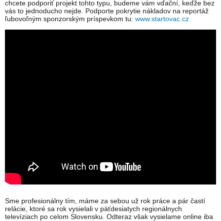
chcete podporiť projekt tohto typu, budeme vám vďační, keďže bez
vás to jednoducho nejde. Podporte pokrytie nákladov na reportáž
ľubovoľným sponzorským príspevkom tu:
www.startovac.cz
Sme profesionálny tím, máme za sebou už rok práce a pár častí
relácie, ktoré sa rok vysielali v päťdesiatych regionálnych
televíziach po celom Slovensku. Odteraz však vysielame online iba