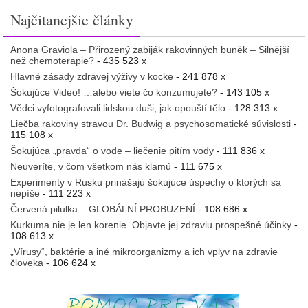
Najčitanejšie články
Anona Graviola – Přirozený zabiják rakovinných buněk – Silnější
než chemoterapie?
- 435 523 x
Hlavné zásady zdravej výživy v kocke
- 241 878 x
Šokujúce Video! …alebo viete čo konzumujete?
- 143 105 x
Vědci vyfotografovali lidskou duši, jak opouští tělo
- 128 313 x
Liečba rakoviny stravou Dr. Budwig a psychosomatické súvislosti
-
115 108 x
Šokujúca „pravda“ o vode – liečenie pitím vody
- 111 836 x
Neuveríte, v čom všetkom nás klamú
- 111 675 x
Experimenty v Rusku prinášajú šokujúce úspechy o ktorých sa
nepíše
- 111 223 x
Červená pilulka – GLOBÁLNÍ PROBUZENÍ
- 108 686 x
Kurkuma nie je len korenie. Objavte jej zdraviu prospešné účinky
-
108 613 x
„Vírusy“, baktérie a iné mikroorganizmy a ich vplyv na zdravie
človeka
- 106 624 x