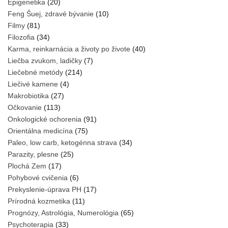
Epigenetika
(20)
Feng Šuej, zdravé bývanie
(10)
Filmy
(81)
Filozofia
(34)
Karma, reinkarnácia a životy po živote
(40)
Liečba zvukom, ladičky
(7)
Liečebné metódy
(214)
Liečivé kamene
(4)
Makrobiotika
(27)
Očkovanie
(113)
Onkologické ochorenia
(91)
Orientálna medicína
(75)
Paleo, low carb, ketogénna strava
(34)
Parazity, plesne
(25)
Plochá Zem
(17)
Pohybové cvičenia
(6)
Prekyslenie-úprava PH
(17)
Prírodná kozmetika
(11)
Prognózy, Astrológia, Numerológia
(65)
Psychoterapia
(33)