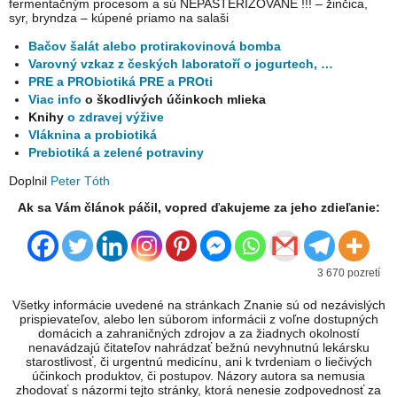
fermentačným procesom a sú NEPASTERIZOVANÉ !!! – žinčica,
syr, bryndza – kúpené priamo na salaši
Bačov šalát alebo protirakovinová bomba
Varovný vzkaz z českých laboratoří o jogurtech, …
PRE a PRObiotiká PRE a PROti
Viac info
o škodlivých účinkoch mlieka
Knihy
o zdravej výžive
Vláknina a probiotiká
Prebiotiká a zelené potraviny
Doplnil
Peter Tóth
Ak sa Vám článok páčil, vopred ďakujeme za jeho zdieľanie:
3 670 pozretí
Všetky informácie uvedené na stránkach Znanie sú od nezávislých
prispievateľov, alebo len súborom informácii z voľne dostupných
domácich a zahraničných zdrojov a za žiadnych okolností
nenavádzajú čitateľov nahrádzať bežnú nevyhnutnú lekársku
starostlivosť, či urgentnú medicínu, ani k tvrdeniam o liečivých
účinkoch produktov, či postupov. Názory autora sa nemusia
zhodovať s názormi tejto stránky, ktorá nenesie zodpovednosť za