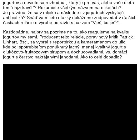
jogurtov a neviete sa rozhodnúť, ktorý je pre vás, alebo vaše dieťa
ten “najzdravší”? Rozumiete všetkým názvom na etiketách?
Je pravdou, že sa v mlieku a následne i v jogurtoch vyskytujú
antibiotiká? Snáď vám tieto otázky dokážeme zodpovedať v ďalších
častiach relácie o výrobe potravín s názvom “Vieš, čo ješ?”.
Každopádne, najprv sa pozrime na to, ako reagujeme na kvalitu
jogurtov my sami. Producent tejto relácie, poravinový kritik Patrick
Linhart, Bsc., sa vybral s reportérkou a kameramanom do ulíc,
kde bol spotrebiteľom ponúknutý lacný, menej kvalitný jogurt s
glukózovo-fruktózovym sirupom a dochucovadlami, vs. domáci
jogurt s čerstvo nakrájanými jahodami. Ako to celé dopadlo?