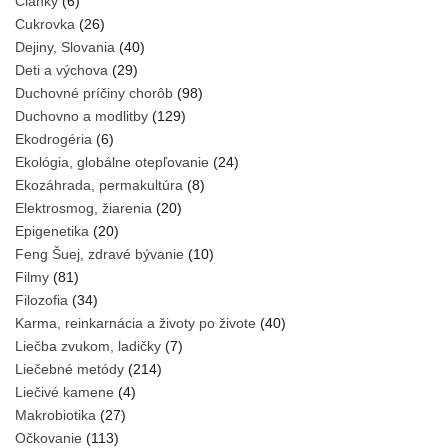
Články
(6)
Cukrovka
(26)
Dejiny, Slovania
(40)
Deti a výchova
(29)
Duchovné príčiny chorôb
(98)
Duchovno a modlitby
(129)
Ekodrogéria
(6)
Ekológia, globálne otepľovanie
(24)
Ekozáhrada, permakultúra
(8)
Elektrosmog, žiarenia
(20)
Epigenetika
(20)
Feng Šuej, zdravé bývanie
(10)
Filmy
(81)
Filozofia
(34)
Karma, reinkarnácia a životy po živote
(40)
Liečba zvukom, ladičky
(7)
Liečebné metódy
(214)
Liečivé kamene
(4)
Makrobiotika
(27)
Očkovanie
(113)