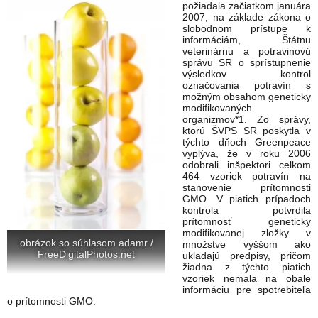
požiadala začiatkom januára
2007, na základe zákona o
slobodnom prístupe k
informáciám, Štátnu
veterinárnu a potravinovú
správu SR o sprístupnenie
výsledkov kontrol
označovania potravín s
možným obsahom geneticky
modifikovaných
organizmov*1. Zo správy,
ktorú ŠVPS SR poskytla v
týchto dňoch Greenpeace
vyplýva, že v roku 2006
odobrali inšpektori celkom
464 vzoriek potravín na
stanovenie prítomnosti
GMO. V piatich prípadoch
kontrola potvrdila
prítomnosť geneticky
modifikovanej zložky v
obrázok so súhlasom adamr /
množstve vyššom ako
FreeDigitalPhotos.net
ukladajú predpisy, pričom
žiadna z týchto piatich
vzoriek nemala na obale
informáciu pre spotrebiteľa
o prítomnosti GMO.