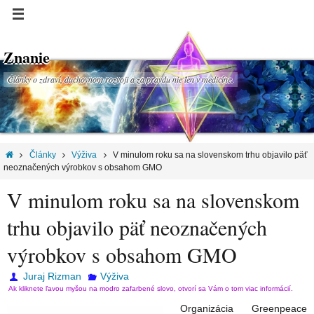
Znanie
Články o zdraví, duchovnom rozvoji a za pravdu nie len v medicíne.
Články
Výživa
V minulom roku sa na slovenskom trhu objavilo päť
neoznačených výrobkov s obsahom GMO
V minulom roku sa na slovenskom
trhu objavilo päť neoznačených
výrobkov s obsahom GMO
Juraj Rizman
Výživa
Ak kliknete ľavou myšou na modro zafarbené slovo, otvorí sa Vám o tom viac informácií.
Organizácia Greenpeace