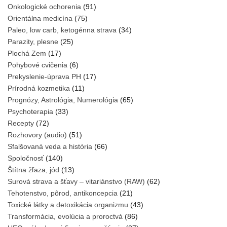
Onkologické ochorenia
(91)
Orientálna medicína
(75)
Paleo, low carb, ketogénna strava
(34)
Parazity, plesne
(25)
Plochá Zem
(17)
Pohybové cvičenia
(6)
Prekyslenie-úprava PH
(17)
Prírodná kozmetika
(11)
Prognózy, Astrológia, Numerológia
(65)
Psychoterapia
(33)
Recepty
(72)
Rozhovory (audio)
(51)
Sfalšovaná veda a história
(66)
Spoločnosť
(140)
Štítna žľaza, jód
(13)
Surová strava a šťavy – vitariánstvo (RAW)
(62)
Tehotenstvo, pôrod, antikoncepcia
(21)
Toxické látky a detoxikácia organizmu
(43)
Transformácia, evolúcia a proroctvá
(86)