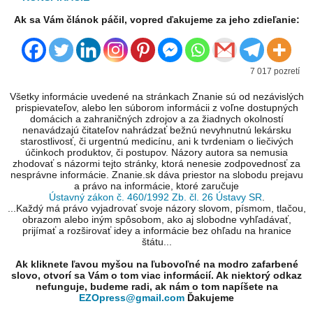
Ak sa Vám článok páčil, vopred ďakujeme za jeho zdieľanie:
7 017 pozretí
Všetky informácie uvedené na stránkach Znanie sú od nezávislých
prispievateľov, alebo len súborom informácii z voľne dostupných
domácich a zahraničných zdrojov a za žiadnych okolností
nenavádzajú čitateľov nahrádzať bežnú nevyhnutnú lekársku
starostlivosť, či urgentnú medicínu, ani k tvrdeniam o liečivých
účinkoch produktov, či postupov. Názory autora sa nemusia
zhodovať s názormi tejto stránky, ktorá nenesie zodpovednosť za
nesprávne informácie. Znanie.sk dáva priestor na slobodu prejavu
a právo na informácie, ktoré zaručuje
Ústavný zákon č. 460/1992 Zb. čl. 26 Ústavy SR
.
...Každý má právo vyjadrovať svoje názory slovom, písmom, tlačou,
obrazom alebo iným spôsobom, ako aj slobodne vyhľadávať,
prijímať a rozširovať idey a informácie bez ohľadu na hranice
štátu...
Ak kliknete ľavou myšou na ľubovoľné na modro zafarbené
slovo, otvorí sa Vám o tom viac informácií. Ak niektorý odkaz
nefunguje, budeme radi, ak nám o tom napíšete na
EZOpress@gmail.com
Ďakujeme