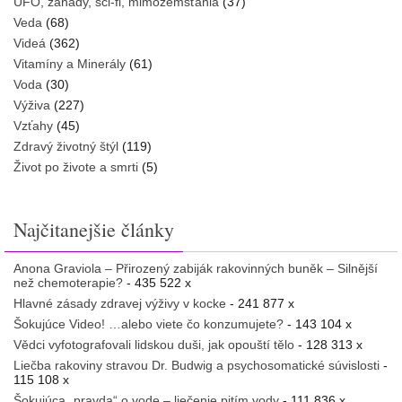
UFO, záhady, sci-fi, mimozemšťania
(37)
Veda
(68)
Videá
(362)
Vitamíny a Minerály
(61)
Voda
(30)
Výživa
(227)
Vzťahy
(45)
Zdravý životný štýl
(119)
Život po živote a smrti
(5)
Najčitanejšie články
Anona Graviola – Přirozený zabiják rakovinných buněk – Silnější
než chemoterapie?
- 435 522 x
Hlavné zásady zdravej výživy v kocke
- 241 877 x
Šokujúce Video! …alebo viete čo konzumujete?
- 143 104 x
Vědci vyfotografovali lidskou duši, jak opouští tělo
- 128 313 x
Liečba rakoviny stravou Dr. Budwig a psychosomatické súvislosti
-
115 108 x
Šokujúca „pravda“ o vode – liečenie pitím vody
- 111 836 x