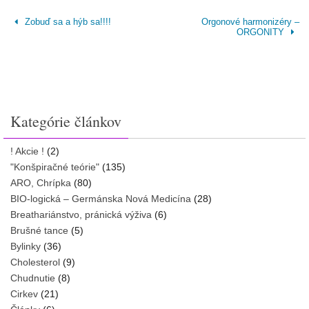
Zobuď sa a hýb sa!!!!
Orgonové harmonizéry –
ORGONITY
Kategórie článkov
! Akcie !
(2)
"Konšpiračné teórie"
(135)
ARO, Chrípka
(80)
BIO-logická – Germánska Nová Medicína
(28)
Breathariánstvo, pránická výživa
(6)
Brušné tance
(5)
Bylinky
(36)
Cholesterol
(9)
Chudnutie
(8)
Cirkev
(21)