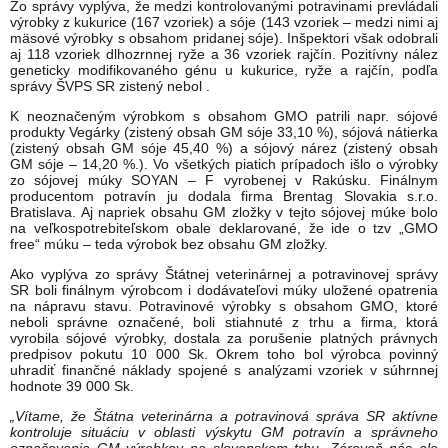
Zo správy vyplýva, že medzi kontrolovanými potravinami prevládali
výrobky z kukurice (167 vzoriek) a sóje (143 vzoriek – medzi nimi aj
mäsové výrobky s obsahom pridanej sóje). Inšpektori však odobrali
aj 118 vzoriek dlhozrnnej ryže a 36 vzoriek rajčín. Pozitívny nález
geneticky modifikovaného génu u kukurice, ryže a rajčín, podľa
správy ŠVPS SR zistený nebol .
K neoznačeným výrobkom s obsahom GMO patrili napr. sójové
produkty Vegárky (zistený obsah GM sóje 33,10 %), sójová nátierka
(zistený obsah GM sóje 45,40 %) a sójový nárez (zistený obsah
GM sóje – 14,20 %.). Vo všetkých piatich prípadoch išlo o výrobky
zo sójovej múky SOYAN – F vyrobenej v Rakúsku. Finálnym
producentom potravín ju dodala firma Brentag Slovakia s.r.o.
Bratislava. Aj napriek obsahu GM zložky v tejto sójovej múke bolo
na veľkospotrebiteľskom obale deklarované, že ide o tzv „GMO
free“ múku – teda výrobok bez obsahu GM zložky.
Ako vyplýva zo správy Štátnej veterinárnej a potravinovej správy
SR boli finálnym výrobcom i dodávateľovi múky uložené opatrenia
na nápravu stavu. Potravinové výrobky s obsahom GMO, ktoré
neboli správne označené, boli stiahnuté z trhu a firma, ktorá
vyrobila sójové výrobky, dostala za porušenie platných právnych
predpisov pokutu 10 000 Sk. Okrem toho bol výrobca povinný
uhradiť finančné náklady spojené s analýzami vzoriek v súhrnnej
hodnote 39 000 Sk.
„Vítame, že Štátna veterinárna a potravinová správa SR aktívne
kontroluje situáciu v oblasti výskytu GM potravín a správneho