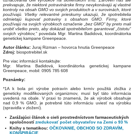
označovania GM výrobkov na slovenskom trhu. Zároveň nás ale
prekvapuje, že niektoré potravinárske firmy nevykonávajú aj vlastné
kontroly na obsah GMO vo svojich produktoch a v surovinách, ktoré
používajú. Všetky relevantné prieskumy ukazujú, že spotrebitelia
odmietajú kupovať potraviny s obsahom GMO. Firmy, ktoré
používajú na svojich výrobkoch označenie „bez GMO“ by preto mali
urobiť všetko preto, aby dokázali spotrebiteľom garantovať „čistotu“
svojich výrobkov,“
povedala Mgr. Martina Badidová, koordinátorka
genetickej kampane Greenpeace.
Autor článku:
Juraj Rizman – hovorca hnutia Greenpeace
Zdroj:
biospotrebitel.sk
Pre viac informácií kontaktujte:
Mgr. Martina Badidová, koordinátorka genetickej kampane
Greenpeace, mobil: 0905 785 608
Poznámky:
*1A k bola pri výrobe potravín alebo krmív použitá zložka z
geneticky modifikovaných organizmov, musí byť táto informácia
uvedená na obale. V praxi to znamená, že ak výrobok obsahuje
nad 0,9 % GMO, je potrebné túto informáciu uviesť na výrobku
(spravidla v zložení).
Zarážajúci článok o cieli prostredníctvom farmaceutických
spoločností
zredukovať počet obyvateľov na Zemi o 93 %
Knihy s tematikou:
OČKOVANIE, OBCHOD SO ZDRAVÍM,
KONŠPIRÁCIE