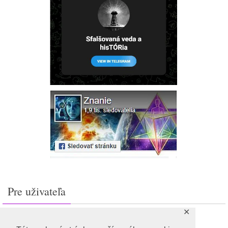
Pre uživateľa
✕
Prihlásiť sa
Feed záznamov