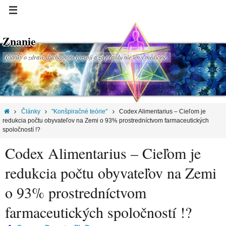
Znanie
Články o zdraví, duchovnom rozvoji a za pravdu nie len v medicíne.
Články
"Konšpiračné teórie"
Codex Alimentarius – Cieľom je
redukcia počtu obyvateľov na Zemi o 93% prostredníctvom farmaceutických
spoločností !?
Codex Alimentarius – Cieľom je
redukcia počtu obyvateľov na Zemi
o 93% prostredníctvom
farmaceutických spoločností !?