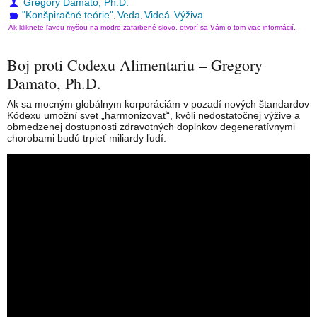
Gregory Damato, Ph.D.
"Konšpiračné teórie"
Veda
Videá
Výživa
,
,
,
Ak kliknete ľavou myšou na modro zafarbené slovo, otvorí sa Vám o tom viac informácií.
Boj proti Codexu Alimentariu – Gregory
Damato, Ph.D.
Ak sa mocným globálnym korporáciám v pozadí nových štandardov
Kódexu umožní svet „harmonizovať“, kvôli nedostatočnej výžive a
obmedzenej dostupnosti zdravotných doplnkov degeneratívnymi
chorobami budú trpieť miliardy ľudí.