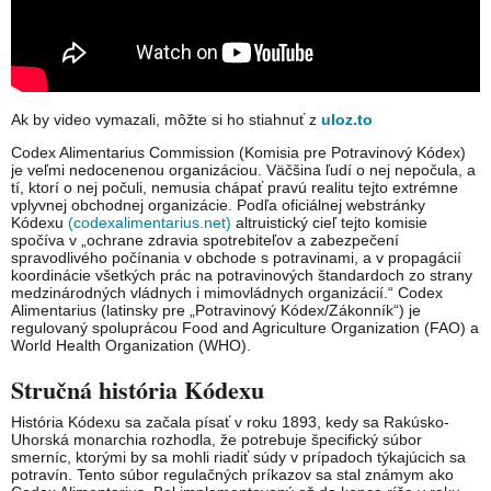
Ak by video vymazali, môžte si ho stiahnuť z
uloz.to
Codex Alimentarius Commission (Komisia pre Potravinový Kódex)
je veľmi nedocenenou organizáciou. Väčšina ľudí o nej nepočula, a
tí, ktorí o nej počuli, nemusia chápať pravú realitu tejto extrémne
vplyvnej obchodnej organizácie. Podľa oficiálnej webstránky
Kódexu
(codexalimentarius.net)
altruistický cieľ tejto komisie
spočíva v „ochrane zdravia spotrebiteľov a zabezpečení
spravodlivého počínania v obchode s potravinami, a v propagácií
koordinácie všetkých prác na potravinových štandardoch zo strany
medzinárodných vládnych i mimovládnych organizácií.“ Codex
Alimentarius (latinsky pre „Potravinový Kódex/Zákonník“) je
regulovaný spoluprácou Food and Agriculture Organization (FAO) a
World Health Organization (WHO).
Stručná história Kódexu
História Kódexu sa začala písať v roku 1893, kedy sa Rakúsko-
Uhorská monarchia rozhodla, že potrebuje špecifický súbor
smerníc, ktorými by sa mohli riadiť súdy v prípadoch týkajúcich sa
potravín. Tento súbor regulačných príkazov sa stal známym ako