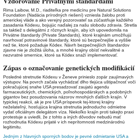
Vzdorovanie Privátnymi štandardami
Rima Laibow, M.D., riaditeľka pre medicínu pre Natural Solutions
Foundation (Nadácia prírodných riešení) vzniesla žalobu proti
americkej vláde a ako verejný pozorovateľ sa zúčastňuje každého
zasadania Kódexu, bojujúc naďalej za našu slobodu zdravia. Stretla
sa taktiež s delegátmi z rôznych krajín, aby ich upovedomila na
Privátne štandardy (Private Standards), ktoré krajinám umožňujú
navrhovať potravinové štandardy, ktoré sú bezpečnejšie a vyššie
než tie, ktoré požaduje Kódex. Návrh bezpečnejších štandardov
zjavne nie je zložitá úloha, a mnohé krajiny obísť nekvalitné a
nezvratné smernice, ktoré sa Kódex snaží implementovať.
Zápas o označovanie genetických modifikácií
Posledné stretnutie Kódexu v Ženeve prinieslo zopár zaujímavých
výstupov. Na povrch začala vychádzať dlho tlejúca uštipačnosť voči
pokračujúcej snahe USA presadzovať zaujatú agendu
farmaceutických, chemických, poľnohospodárskych a podobných
gigantov bez posudzovania názorov mnohých ďalších krajín. V
typickej reakcii, ak je pre USA príspevok tej-ktorej krajiny
neželateľný, hosťujúca krajina stretnutia jednoducho odmietne
vydať oficiálnym delegátom víza. Niekoľko krajín proti takejto praxi
protestuje a uviedli, že z tohto a iných dôvodov nebudú mať
rozhodnutia Kódexu prijaté v ich neprítomnosti medzinárodnú
legitimitu.
Jedným z hlavných sporných bodov je pevné odmietanie USA a