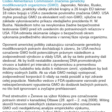
Codex Alimentarius Commission značenia geneticky
modifikovaných organizmov (GMO).
Japonsko, Nórsko, Rusko,
Švajčiarsko, prakticky všetky africké krajiny a 26 krajín EÚ takmer
18 rokov bojujú s USA o zavedenie povinného značenia GMO. USA
mylne považujú GMO za ekvivalent voči non-GMO, výlučne na
základe vykonávacieho príkazu vtedajšieho prezidenta H. W.
Busha. Následkom toho sa nevykonáva žiadne bezpečnostné
testovanie GMO pred ich uvedením do potravinových reťazcov v
USA. FDA odmieta skúmanie údajov o bezpečnosti okrem
vykonania predbežného skúmania v rannej fáze vývoja organizmu.
Oponenti americkej politiky zakazujúcu označovanie geneticky
modifikovaných potravín dochádzajú k záveru, že USA nechcú
označenie GMO kvôli potenciálnym právnym následkom a
zodpovednosti výrobcov a vlády USA, ak by sa tieto potraviny dali
sledovať. Ak by kvôli nestabilite zavedenej DNA promotérskych
vírusov a baktérií pri interakcii s dynamickou a premenlivou
štruktúrou ľudského tela došlo k miliónom úmrtí, výsledkom by boli
milióny súdnych žalôb. Ak sa však GMO nedajú vystopovať,
zodpovednosť korporácií či vlády sa nedá posúdiť a trpí zdravie
celej populácie. Niekoľko vedcov z FDA opakovane varovalo pred
nebezpečenstvami vypustenia GMO do dodávok bežných potravín,
no títo boli ignorovaní a zvyčajne prehlasovaní.
Pred stretnutím v Ženeve sa výbor Kódexu pre označovanie
potravín stretol v kanadskej Ottawe (28. apríl – 2. máj 2008). Míting
skončil hnevom niekoľkých zástancov povinného označovania
GMO voči neobjektívnej analýze empirického výskumu,
pripraveného delegáciou Južnej Afriky, podrobne rozoberajúceho