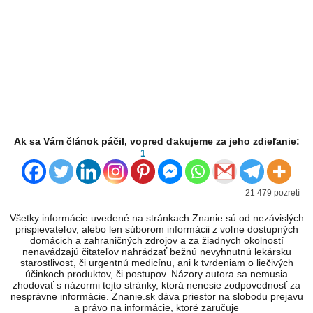
Ak sa Vám článok páčil, vopred ďakujeme za jeho zdieľanie:
1
21 479 pozretí
Všetky informácie uvedené na stránkach Znanie sú od nezávislých
prispievateľov, alebo len súborom informácii z voľne dostupných
domácich a zahraničných zdrojov a za žiadnych okolností
nenavádzajú čitateľov nahrádzať bežnú nevyhnutnú lekársku
starostlivosť, či urgentnú medicínu, ani k tvrdeniam o liečivých
účinkoch produktov, či postupov. Názory autora sa nemusia
zhodovať s názormi tejto stránky, ktorá nenesie zodpovednosť za
nesprávne informácie. Znanie.sk dáva priestor na slobodu prejavu
a právo na informácie, ktoré zaručuje