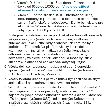
Vitamín D: horná hranica 5 µg denne (účinná denná
dávka od 6000 do 10000 µg).
Viac o dôležitosti
vitamínu D a jeho nutná kombinácia s inými.
Vitamín E: horná hranica 15 IU (international units,
medzinárodných jednotiek) alfa tokoferolu denne, hoci
samotný alfa tokoferol spôsoboval ničenie buniek a je pre
telo toxický (účinné denné dávky zmesi tokoferolov sa
pohybujú od 10000 po 12000 IU).
Bude pravdepodobne trestné podávať akékoľvek odborné rady
týkajúce sa výživy (vrátane článkov on-line, v odborných
publikáciách, ako i ústne rady priateľom, členom rodiny a
podobne). Táto direktíva platí pre všetky informácie o
vitamínoch a minerálnych látkach a všetky konzultácie
odborníkov na výživu. Tento druh informácií môže byť
považovaný za skrytú bariéru obchodu a môže vyústiť v
ekonomické obchodné sankcie voči dotyčnej krajine.
Všetky dojnice na planéte musia byť ošetrené geneticky
upraveným rekombinančným hovädzím rastovým hormónom
(rBGH) z produkcie firmy Monsanto.
Všetky zvieratá určené k potrave musia byť ošetrené účinnými
antibiotikami a exogénnymi rastovými hormónmi.
Vo zvýšených množstvách budú do potravín vrátené smrteľné a
karcinogénne organické pesticídy, vrátane siedmich z 12
najhorších (napr. hexachlórbenzén, toxafén a aldrin), ktoré boli
176 krajinami (vrátane USA) štokholmským Dohovorom o
trvalých organických znečisťujúcich látkach v roku 1991