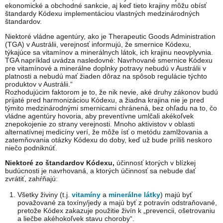
ekonomické a obchodné sankcie, aj keď tieto krajiny môžu obísť
štandardy Kódexu implementáciou vlastných medzinárodných
štandardov.
Niektoré vládne agentúry, ako je Therapeutic Goods Administration
(TGA) v Austrálii, verejnosť informujú, že smernice Kódexu,
týkajúce sa vitamínov a minerálnych látok, ich krajinu neovplyvnia.
TGA napríklad uvádza nasledovné: Navrhované smernice Kódexu
pre vitamínové a minerálne doplnky potravy nebudú v Austrálii v
platnosti a nebudú mať žiaden dôraz na spôsob regulácie týchto
produktov v Austrálii.“
Rozhodujúcim faktorom je to, že nik nevie, aké druhy zákonov budú
prijaté pred harmonizáciou Kódexu, a žiadna krajina nie je pred
týmito medzinárodnými smernicami chránená, bez ohľadu na to, čo
vládne agentúry hovoria, aby preventívne umlčali akékoľvek
znepokojenie zo strany verejnosti. Mnoho aktivistov v oblasti
alternatívnej medicíny verí, že môže ísť o metódu zamlžovania a
zatemňovania otázky Kódexu do doby, keď už bude príliš neskoro
niečo podniknúť.
Niektoré zo štandardov Kódexu,
účinnosť ktorých v blízkej
budúcnosti je navrhovaná, a ktorých účinnosť sa nebude dať
zvrátiť, zahŕňajú:
Všetky živiny (t.j.
vitamíny
a
minerálne látky
) majú byť
považované za toxíny/jedy a majú byť z potravín odstraňované,
pretože Kódex zakazuje použitie živín k „prevencii, ošetrovaniu
a liečbe akéhokoľvek stavu choroby“.