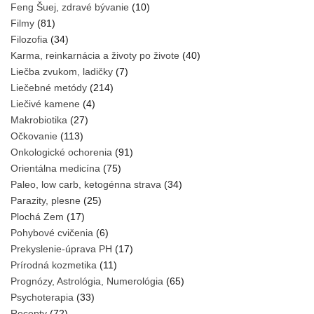
Feng Šuej, zdravé bývanie
(10)
Filmy
(81)
Filozofia
(34)
Karma, reinkarnácia a životy po živote
(40)
Liečba zvukom, ladičky
(7)
Liečebné metódy
(214)
Liečivé kamene
(4)
Makrobiotika
(27)
Očkovanie
(113)
Onkologické ochorenia
(91)
Orientálna medicína
(75)
Paleo, low carb, ketogénna strava
(34)
Parazity, plesne
(25)
Plochá Zem
(17)
Pohybové cvičenia
(6)
Prekyslenie-úprava PH
(17)
Prírodná kozmetika
(11)
Prognózy, Astrológia, Numerológia
(65)
Psychoterapia
(33)
Recepty
(72)