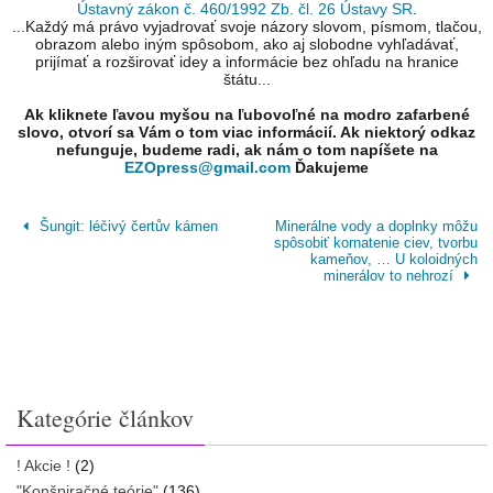
Ústavný zákon č. 460/1992 Zb. čl. 26 Ústavy SR
.
...Každý má právo vyjadrovať svoje názory slovom, písmom, tlačou,
obrazom alebo iným spôsobom, ako aj slobodne vyhľadávať,
prijímať a rozširovať idey a informácie bez ohľadu na hranice
štátu...
Ak kliknete ľavou myšou na ľubovoľné na modro zafarbené
slovo, otvorí sa Vám o tom viac informácií. Ak niektorý odkaz
nefunguje, budeme radi, ak nám o tom napíšete na
EZOpress@gmail.com
Ďakujeme
Šungit: léčivý čertův kámen
Minerálne vody a doplnky môžu
spôsobiť kornatenie ciev, tvorbu
kameňov, … U koloidných
minerálov to nehrozí
Kategórie článkov
! Akcie !
(2)
"Konšpiračné teórie"
(136)