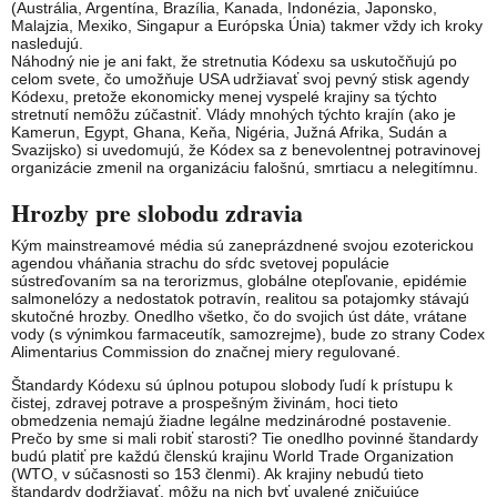
(Austrália, Argentína, Brazília, Kanada, Indonézia, Japonsko,
Malajzia, Mexiko, Singapur a Európska Únia) takmer vždy ich kroky
nasledujú.
Náhodný nie je ani fakt, že stretnutia Kódexu sa uskutočňujú po
celom svete, čo umožňuje USA udržiavať svoj pevný stisk agendy
Kódexu, pretože ekonomicky menej vyspelé krajiny sa týchto
stretnutí nemôžu zúčastniť. Vlády mnohých týchto krajín (ako je
Kamerun, Egypt, Ghana, Keňa, Nigéria, Južná Afrika, Sudán a
Svazijsko) si uvedomujú, že Kódex sa z benevolentnej potravinovej
organizácie zmenil na organizáciu falošnú, smrtiacu a nelegitímnu.
Hrozby pre slobodu zdravia
Kým mainstreamové média sú zaneprázdnené svojou ezoterickou
agendou vháňania strachu do sŕdc svetovej populácie
sústreďovaním sa na terorizmus, globálne otepľovanie, epidémie
salmonelózy a nedostatok potravín, realitou sa potajomky stávajú
skutočné hrozby. Onedlho všetko, čo do svojich úst dáte, vrátane
vody (s výnimkou farmaceutík, samozrejme), bude zo strany Codex
Alimentarius Commission do značnej miery regulované.
Štandardy Kódexu sú úplnou potupou slobody ľudí k prístupu k
čistej, zdravej potrave a prospešným živinám, hoci tieto
obmedzenia nemajú žiadne legálne medzinárodné postavenie.
Prečo by sme si mali robiť starosti? Tie onedlho povinné štandardy
budú platiť pre každú členskú krajinu World Trade Organization
(WTO, v súčasnosti so 153 členmi). Ak krajiny nebudú tieto
štandardy dodržiavať, môžu na nich byť uvalené zničujúce