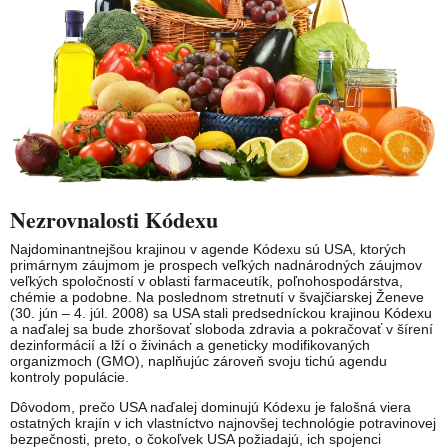
Nezrovnalosti Kódexu
Najdominantnejšou krajinou v agende Kódexu sú USA, ktorých
primárnym záujmom je prospech veľkých nadnárodných záujmov
veľkých spoločností v oblasti farmaceutík, poľnohospodárstva,
chémie a podobne. Na poslednom stretnutí v švajčiarskej Ženeve
(30. jún – 4. júl. 2008) sa USA stali predsedníckou krajinou Kódexu
a naďalej sa bude zhoršovať sloboda zdravia a pokračovať v šírení
dezinformácií a lží o živinách a geneticky modifikovaných
organizmoch (GMO), naplňujúc zároveň svoju tichú agendu
kontroly populácie.
Dôvodom, prečo USA naďalej dominujú Kódexu je falošná viera
ostatných krajín v ich vlastníctvo najnovšej technológie potravinovej
bezpečnosti, preto, o čokoľvek USA požiadajú, ich spojenci