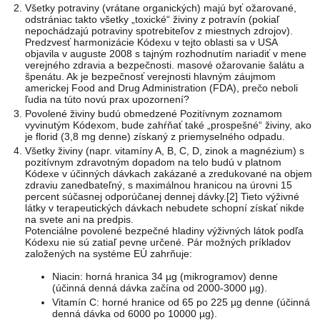
Všetky potraviny (vrátane organických) majú byť ožarované,
odstrániac takto všetky „toxické“ živiny z potravín (pokiaľ
nepochádzajú potraviny spotrebiteľov z miestnych zdrojov).
Predzvesť harmonizácie Kódexu v tejto oblasti sa v USA
objavila v auguste 2008 s tajným rozhodnutím nariadiť v mene
verejného zdravia a bezpečnosti. masové ožarovanie šalátu a
špenátu. Ak je bezpečnosť verejnosti hlavným záujmom
americkej Food and Drug Administration (FDA), prečo neboli
ľudia na túto novú prax upozornení?
Povolené živiny budú obmedzené Pozitívnym zoznamom
vyvinutým Kódexom, bude zahŕňať také „prospešné“ živiny, ako
je florid (3,8 mg denne) získaný z priemyselného odpadu.
Všetky živiny (napr. vitamíny A, B, C, D, zinok a magnézium) s
pozitívnym zdravotným dopadom na telo budú v platnom
Kódexe v účinných dávkach zakázané a zredukované na objem
zdraviu zanedbateľný, s maximálnou hranicou na úrovni 15
percent súčasnej odporúčanej dennej dávky.[2] Tieto výživné
látky v terapeutických dávkach nebudete schopní získať nikde
na svete ani na predpis.
Potenciálne povolené bezpečné hladiny výživných látok podľa
Kódexu nie sú zatiaľ pevne určené. Pár možných príkladov
založených na systéme EÚ zahrňuje:
Niacin: horná hranica 34 µg (mikrogramov) denne
(účinná denná dávka začína od 2000-3000 µg).
Vitamín C: horné hranice od 65 po 225 µg denne (účinná
denná dávka od 6000 po 10000 µg).