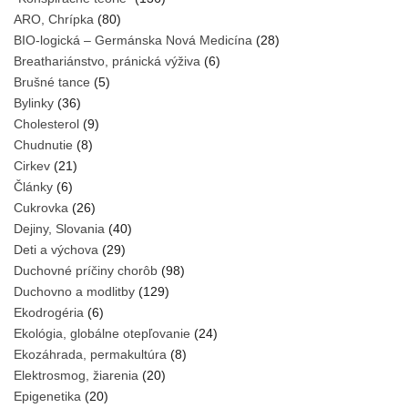
ARO, Chrípka
(80)
BIO-logická – Germánska Nová Medicína
(28)
Breathariánstvo, pránická výživa
(6)
Brušné tance
(5)
Bylinky
(36)
Cholesterol
(9)
Chudnutie
(8)
Cirkev
(21)
Články
(6)
Cukrovka
(26)
Dejiny, Slovania
(40)
Deti a výchova
(29)
Duchovné príčiny chorôb
(98)
Duchovno a modlitby
(129)
Ekodrogéria
(6)
Ekológia, globálne otepľovanie
(24)
Ekozáhrada, permakultúra
(8)
Elektrosmog, žiarenia
(20)
Epigenetika
(20)