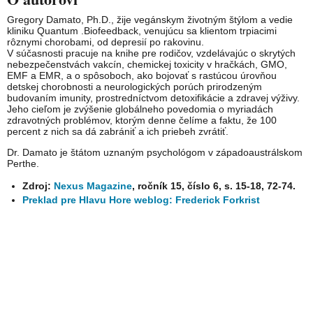
Gregory Damato, Ph.D., žije vegánskym životným štýlom a vedie
kliniku Quantum .Biofeedback, venujúcu sa klientom trpiacimi
rôznymi chorobami, od depresií po rakovinu.
V súčasnosti pracuje na knihe pre rodičov, vzdelávajúc o skrytých
nebezpečenstvách vakcín, chemickej toxicity v hračkách, GMO,
EMF a EMR, a o spôsoboch, ako bojovať s rastúcou úrovňou
detskej chorobnosti a neurologických porúch prirodzeným
budovaním imunity, prostredníctvom detoxifikácie a zdravej výživy.
Jeho cieľom je zvýšenie globálneho povedomia o myriadách
zdravotných problémov, ktorým denne čelíme a faktu, že 100
percent z nich sa dá zabrániť a ich priebeh zvrátiť.
Dr. Damato je štátom uznaným psychológom v západoaustrálskom
Perthe.
Zdroj:
Nexus Magazine
, ročník 15, číslo 6, s. 15-18, 72-74.
Preklad pre Hlavu Hore weblog: Frederick Forkrist