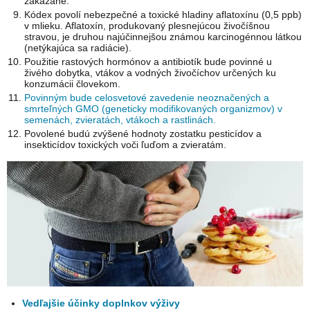
zakázané.
Kódex povolí nebezpečné a toxické hladiny aflatoxínu (0,5 ppb)
v mlieku. Aflatoxín, produkovaný plesnejúcou živočíšnou
stravou, je druhou najúčinnejšou známou karcinogénnou látkou
(netýkajúca sa radiácie).
Použitie rastových hormónov a antibiotík bude povinné u
živého dobytka, vtákov a vodných živočíchov určených ku
konzumácii človekom.
Povinným bude celosvetové zavedenie neoznačených a
smrteľných GMO (geneticky modifikovaných organizmov) v
semenách, zvieratách, vtákoch a rastlinách.
Povolené budú zvýšené hodnoty zostatku pesticídov a
insekticídov toxických voči ľuďom a zvieratám.
Vedľajšie účinky doplnkov výživy