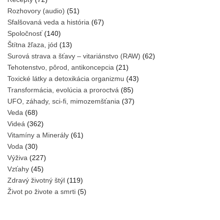
Rozhovory (audio)
(51)
Sfalšovaná veda a história
(67)
Spoločnosť
(140)
Štítna žľaza, jód
(13)
Surová strava a šťavy – vitariánstvo (RAW)
(62)
Tehotenstvo, pôrod, antikoncepcia
(21)
Toxické látky a detoxikácia organizmu
(43)
Transformácia, evolúcia a proroctvá
(85)
UFO, záhady, sci-fi, mimozemšťania
(37)
Veda
(68)
Videá
(362)
Vitamíny a Minerály
(61)
Voda
(30)
Výživa
(227)
Vzťahy
(45)
Zdravý životný štýl
(119)
Život po živote a smrti
(5)