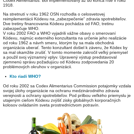
Codex Alimentarius. Bol implementovaný až do konca ríše v roku
1918.
Na stretnutí v roku 1962 OSN rozhodla o celosvetovej
reimplementácii Kódexu na „zabezpečenie“ zdravia spotrebiteľov.
Dve tretiny financovania Kódexu pochádza od FAO, tretinu
zabezpečuje WHO.
V roku 2002 FAO a WHO vyjadrili vážne obavy o smerovaní
Kódexu, najmúc externého konzultanta na určenie jeho realizácie
od roku 1962 a návrh smeru, ktorým by sa mala obchodná
organizácia uberať. Tento konzultant došiel k záveru, že Kódex by
sa mal okamžite zrušiť. V tomto momente zakročil veľký priemysel
a použil svoj významný vplyv. Upravený výstup predstavoval
zjemnenú správu požadujúcu od Kódexu zodpovedania 20
problémových okruhov v organizácii.
Kto riadi WHO?
Od roku 2002 sa Codex Alimentarius Commission potajomky vzdala
svojej úlohy organizácie na ochranu medzinárodného zdravia
verejnosti a ochrany spotrebiteľov. Pod prilbou veľkého priemyslu je
utajeným cieľom Kódexu zvýšiť zisky globálnych korporačných
kolosov ovládaním sveta prostredníctvom potravín.