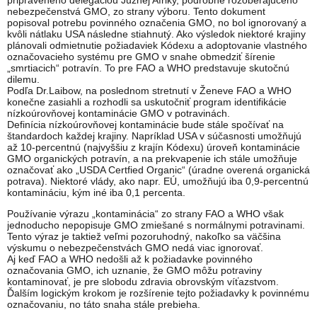
nebezpečenstvá GMO, zo strany výboru. Tento dokument
popisoval potrebu povinného označenia GMO, no bol ignorovaný a
kvôli nátlaku USA následne stiahnutý. Ako výsledok niektoré krajiny
plánovali odmietnutie požiadaviek Kódexu a adoptovanie vlastného
označovacieho systému pre GMO v snahe obmedziť šírenie
„smrtiacich“ potravín. To pre FAO a WHO predstavuje skutočnú
dilemu.
Podľa Dr.Laibow, na poslednom stretnutí v Ženeve FAO a WHO
konečne zasiahli a rozhodli sa uskutočniť program identifikácie
nízkoúrovňovej kontaminácie GMO v potravinách.
Definícia nízkoúrovňovej kontaminácie bude stále spočívať na
štandardoch každej krajiny. Napríklad USA v súčasnosti umožňujú
až 10-percentnú (najvyššiu z krajín Kódexu) úroveň kontaminácie
GMO organických potravín, a na prekvapenie ich stále umožňuje
označovať ako „USDA Certfied Organic“ (úradne overená organická
potrava). Niektoré vlády, ako napr. EÚ, umožňujú iba 0,9-percentnú
kontamináciu, kým iné iba 0,1 percenta.
Používanie výrazu „kontaminácia“ zo strany FAO a WHO však
jednoducho nepopisuje GMO zmiešané s normálnymi potravinami.
Tento výraz je taktiež veľmi pozoruhodný, nakoľko sa väčšina
výskumu o nebezpečenstvách GMO nedá viac ignorovať.
Aj keď FAO a WHO nedošli až k požiadavke povinného
označovania GMO, ich uznanie, že GMO môžu potraviny
kontaminovať, je pre slobodu zdravia obrovským víťazstvom.
Ďalším logickým krokom je rozšírenie tejto požiadavky k povinnému
označovaniu, no táto snaha stále prebieha.