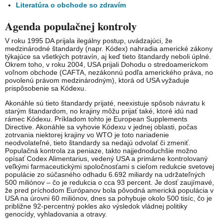
Literatúra o obchode so zdravím
Agenda populačnej kontroly
V roku 1995 DA prijala ilegálny postup, uvádzajúci, že
medzinárodné štandardy (napr. Kódex) nahradia americké zákony
týkajúce sa všetkých potravín, aj keď tieto štandardy neboli úplné.
Okrem toho, v roku 2004, USA prijali Dohodu o stredoamerickom
voľnom obchode (CAFTA, nezákonnú podľa amerického práva, no
povolenú právom medzinárodným), ktorá od USA vyžaduje
prispôsobenie sa Kódexu.
Akonáhle sú tieto štandardy prijaté, neexistuje spôsob návratu k
starým štandardom, no krajiny môžu prijať také, ktoré idú nad
rámec Kódexu. Príkladom tohto je European Supplements
Directive. Akonáhle sa vyhovie Kódexu v jednej oblasti, počas
zotrvania niektorej krajiny vo WTO je toto nariadenie
neodvolateľné, tieto štandardy sa nedajú odvolať či zmeniť.
Populačná kontrola za peniaze, takto najjednoduchšie možno
opísať Codex Alimentarius, vedený USA a primárne kontrolovaný
veľkými farmaceutickými spoločnosťami s cieľom redukcie svetovej
populácie zo súčasného odhadu 6.692 miliardy na udržateľných
500 miliónov – čo je redukcia o cca 93 percent. Je dosť zaujímavé,
že pred príchodom Európanov bola pôvodná americká populácia v
USA na úrovni 60 miliónov, dnes sa pohybuje okolo 500 tisíc, čo je
približne 92-percentný pokles ako výsledok vládnej politiky
genocídy, vyhladovania a otravy.