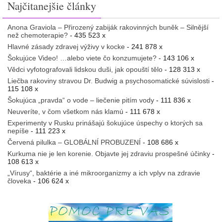
Najčitanejšie články
Anona Graviola – Přirozený zabiják rakovinných buněk – Silnější
než chemoterapie?
- 435 523 x
Hlavné zásady zdravej výživy v kocke
- 241 878 x
Šokujúce Video! …alebo viete čo konzumujete?
- 143 106 x
Vědci vyfotografovali lidskou duši, jak opouští tělo
- 128 313 x
Liečba rakoviny stravou Dr. Budwig a psychosomatické súvislosti
-
115 108 x
Šokujúca „pravda“ o vode – liečenie pitím vody
- 111 836 x
Neuveríte, v čom všetkom nás klamú
- 111 678 x
Experimenty v Rusku prinášajú šokujúce úspechy o ktorých sa
nepíše
- 111 223 x
Červená pilulka – GLOBÁLNÍ PROBUZENÍ
- 108 686 x
Kurkuma nie je len korenie. Objavte jej zdraviu prospešné účinky
-
108 613 x
„Vírusy“, baktérie a iné mikroorganizmy a ich vplyv na zdravie
človeka
- 106 624 x