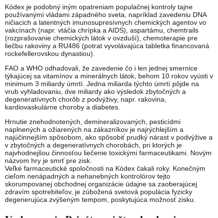
Kódex je podobný iným opatreniam populačnej kontroly tajne
používanými vládami západného sveta, napríklad zavedeniu DNA
ničiacich a latentných imunosupresívnych chemických agentov vo
vakcínach (napr. vtáčia chrípka a AIDS), aspartámu, chemtrails
(rozprašovanie chemických látok v ovzduší), chemoterapie pre
liečbu rakoviny a RU486 (potrat vyvolávajúca tabletka financovaná
rockefellerovskou dynastiou).
FAO a WHO odhadovali, že zavedenie čo i len jednej smernice
týkajúcej sa vitamínov a minerálnych látok, behom 10 rokov vyústi v
minimum 3 miliardy úmrtí. Jedna miliarda týchto úmrtí pôjde na
vrub vyhladovaniu, dve miliardy ako výsledok zbytočných a
degeneratívnych chorôb z podvýživy, napr. rakovina,
kardiovaskulárne choroby a diabetes.
Hrnutie znehodnotených, demineralizovaných, pesticídmi
naplnených a ožiarených na zákazníkov je najrýchlejším a
najúčinnejším spôsobom, ako spôsobiť prudký nárast v podvýžive a
v zbytočných a degeneratívnych chorobách, pri ktorých je
najvhodnejšou činnosťou liečenie toxickými farmaceutikami. Novým
názvom hry je smrť pre zisk.
Veľké farmaceutické spoločnosti na Kódex čakali roky. Konečným
cieľom nenápadných a nehanebných kontrolórov tejto
skorumpovanej obchodnej organizácie údajne sa zaoberajúcej
zdravím spotrebiteľov, je zúbožená svetová populácia fyzicky
degenerujúca zvýšeným tempom, poskytujúca možnosť zisku.