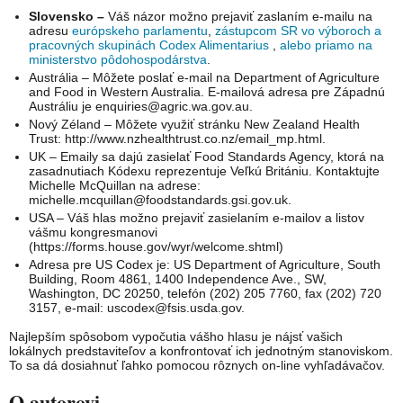
Slovensko –
Váš názor možno prejaviť zaslaním e-mailu na
adresu
európskeho parlamentu
,
zástupcom SR vo výboroch a
pracovných skupinách Codex Alimentarius
,
alebo priamo na
ministerstvo pôdohospodárstva
.
Austrália – Môžete poslať e-mail na Department of Agriculture
and Food in Western Australia. E-mailová adresa pre Západnú
Austráliu je
enquiries@agric.wa.gov.au
.
Nový Zéland – Môžete využiť stránku New Zealand Health
Trust: http://www.nzhealthtrust.co.nz/email_mp.html.
UK – Emaily sa dajú zasielať Food Standards Agency, ktorá na
zasadnutiach Kódexu reprezentuje Veľkú Britániu. Kontaktujte
Michelle McQuillan na adrese:
michelle.mcquillan@foodstandards.gsi.gov.uk
.
USA – Váš hlas možno prejaviť zasielaním e-mailov a listov
vášmu kongresmanovi
(https://forms.house.gov/wyr/welcome.shtml)
Adresa pre US Codex je: US Department of Agriculture, South
Building, Room 4861, 1400 Independence Ave., SW,
Washington, DC 20250, telefón (202) 205 7760, fax (202) 720
3157, e-mail:
uscodex@fsis.usda.gov
.
Najlepším spôsobom vypočutia vášho hlasu je nájsť vašich
lokálnych predstaviteľov a konfrontovať ich jednotným stanoviskom.
To sa dá dosiahnuť ľahko pomocou rôznych on-line vyhľadávačov.
O autorovi