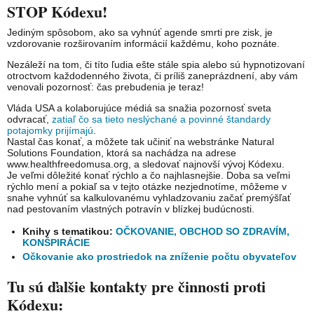
STOP Kódexu!
Jediným spôsobom, ako sa vyhnúť agende smrti pre zisk, je
vzdorovanie rozširovaním informácií každému, koho poznáte.
Nezáleží na tom, či títo ľudia ešte stále spia alebo sú hypnotizovaní
otroctvom každodenného života, či príliš zaneprázdnení, aby vám
venovali pozornosť: čas prebudenia je teraz!
Vláda USA a kolaborujúce médiá sa snažia pozornosť sveta
odvracať,
zatiaľ čo sa tieto neslýchané a povinné štandardy
potajomky prijímajú
.
Nastal čas konať, a môžete tak učiniť na webstránke Natural
Solutions Foundation, ktorá sa nachádza na adrese
www.healthfreedomusa.org, a sledovať najnovší vývoj Kódexu.
Je veľmi dôležité konať rýchlo a čo najhlasnejšie. Doba sa veľmi
rýchlo mení a pokiaľ sa v tejto otázke nezjednotíme, môžeme v
snahe vyhnúť sa kalkulovanému vyhladzovaniu začať premýšľať
nad pestovaním vlastných potravín v blízkej budúcnosti.
Knihy s tematikou:
OČKOVANIE, OBCHOD SO ZDRAVÍM,
KONŠPIRÁCIE
Očkovanie ako prostriedok na zníženie počtu obyvateľov
Tu sú ďalšie kontakty pre činnosti proti
Kódexu: