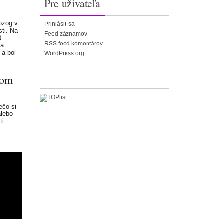
Pre uživateľa
mozog v
Prihlásiť sa
sti. Na
Feed záznamov
0
RSS feed komentárov
ia
 a bol
WordPress.org
tom
ečo si
alebo
ti