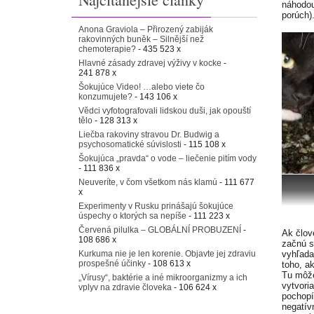
náhodou
porúch)
Anona Graviola – Přirozený zabiják
rakovinných buněk – Silnější než
chemoterapie?
- 435 523 x
Hlavné zásady zdravej výživy v kocke
-
241 878 x
Šokujúce Video! …alebo viete čo
konzumujete?
- 143 106 x
Vědci vyfotografovali lidskou duši, jak opouští
tělo
- 128 313 x
Liečba rakoviny stravou Dr. Budwig a
psychosomatické súvislosti
- 115 108 x
Šokujúca „pravda“ o vode – liečenie pitím vody
- 111 836 x
Neuveríte, v čom všetkom nás klamú
- 111 677
x
Experimenty v Rusku prinášajú šokujúce
úspechy o ktorých sa nepíše
- 111 223 x
Červená pilulka – GLOBÁLNÍ PROBUZENÍ
-
Ak člov
108 686 x
začnú s
Kurkuma nie je len korenie. Objavte jej zdraviu
vyhľadať
prospešné účinky
- 108 613 x
toho, a
Tu môže
„Vírusy“, baktérie a iné mikroorganizmy a ich
vytvoria
vplyv na zdravie človeka
- 106 624 x
pochopí
negatív