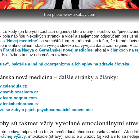
free photo www.pixabay.com
, že kedy (pri ktorých častiach orgánov) ktoré druhy mikróbov sú “privolávané
by bola náplňou niekoľkých stránok a videí a záujemcom odporúčam príslušnú
u o “
Novej medicíne
” na samoštúdium. V krátkosti len toľko, že to má súvis 
orom embrionálnom štádiu vývoja človeka sa vyvíjala daná časť orgánu. Viac 
ch
Františka Nagya o Germánskej novej medicíne
, ako aj v
článkoch na te
. K otázke vírusov odporúčam rozhovor:
usy“, baktérie a iné mikroorganizmy a ich vplyv na zdravie človeka
nska nová medicína – ďalšie stránky a články:
.calendula.cz
.symbiozazivota.cz
.learninggnm.com
.lenkabednarova.cz
íže se zuby a jejich psychosomatické souvislosti
oby sú takmer vždy vyvolané emocionálnymi stre
 toto nedáva odpoveď na to, že prečo daná choroba musela vzniknúť. Ak odh
rávnej výživy
, intoxikácie (otravy), radiácie a úrazov (aj keď ani to sa nedeje