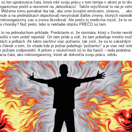
 sú len upratovacia čata, ktorá robí svoju prácu v tom tempe v akom je to do
organizmus prežil a nezomrel na „detoxikáciu“. Takže urýchľovať to nie je veľ
 Môžeme tomu pomáhať iba tak, aby sme (svojimi emóciami, stravou, … ak
inule a na prednáškach objasňoval) nevytvárali ďalšie zmeny, ktorých násled
mikroorganizmy zas a znova likvidovať. Ale prečo si medicína myslí, že to on
jú choroby? Nuž preto, lebo si nekladie otázku PREČO sú tam.
to na jednoduchom príklade. Predstavte si, že novinára, ktorý v živote nevid
 pošlú o tom urobiť reportáž. On tam príde a vidí, že tam pobehuje mnoho mu
tách a prilbách. Ak takto navštívi viac požiarov, tak zistí, že sa to zakaždým
 článok o tom, že všade kde je požiar pobehujú “požiarnici” a je viac než isté
ie požiare zodpovední. A pritom v skutočnosti sú to iba hasiči – teda podobná
acia čata, ako mikroorganizmy, ktoré ak dokončia svoju prácu, odídu.