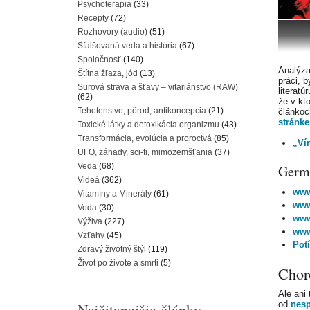
Psychoterapia
(33)
Recepty
(72)
Rozhovory (audio)
(51)
Sfalšovaná veda a história
(67)
Spoločnosť
(140)
Analýza
Štítna žľaza, jód
(13)
práci, 
Surová strava a šťavy – vitariánstvo (RAW)
literatúr
(62)
že v kt
Tehotenstvo, pôrod, antikoncepcia
(21)
článko
stránke
Toxické látky a detoxikácia organizmu
(43)
Transformácia, evolúcia a proroctvá
(85)
„Vír
UFO, záhady, sci-fi, mimozemšťania
(37)
Veda
(68)
Germá
Videá
(362)
www
Vitamíny a Minerály
(61)
www
Voda
(30)
www
Výživa
(227)
www
Vzťahy
(45)
Pot
Zdravý životný štýl
(119)
Život po živote a smrti
(5)
Chor
Ale ani
od
nesp
Najčitanejšie články