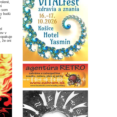
volené,
mi
o som
ky budú
i
el
žov v
 opakuje
, že oni