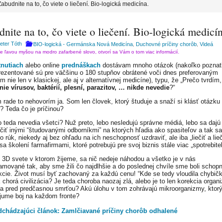
Zabudnite na to, čo viete o liečení. Bio-logická medicína.
nite na to, čo viete o liečení. Bio-logická medicí
Peter Tóth
BIO-logická - Germánska Nová Medicína
Duchovné príčiny chorôb
Videá
,
,
te ľavou myšou na modro zafarbené slovo, otvorí sa Vám o tom viac informácií.
tnutiach
alebo online
prednáškach
dostávam mnoho otázok (nakoľko poznat
ezentované sú pre väčšinu o 180 stupňov obrátené voči dnes preferovaným
 nie len v klasickej, ale aj v alternatívnej medicíne), typu, že „Prečo tvrdím,
nie vírusov, baktérií, plesní, parazitov, … nikde nevedie
?“
 rade to nehovorím ja. Som len človek, ktorý študuje a snaží si klásť otázku
Teda čo je príčinou?
o teda nevedia všetci? Nuž preto, lebo nesledujú správne médiá, lebo sa dajú
čiť inými “študovanými odborníkmi” na ktorých hľadia ako spasiteľov a tak s
o rúk, niekedy aj bez ohľadu na ich neschopnosť uzdraviť, ale iba „liečiť a lie
a školení farmafirmami, ktoré potrebujú pre svoj biznis stále viac „spotrebite
 3D svete v ktorom žijeme, sa nič nedeje náhodou a všetko je v nás
amované tak, aby sme žili čo najdlhšie a do poslednej chvíle sme boli schopn
kcie. Život musí byť zachovaný za každú cenu! “Kde se tedy vloudila chybičk
 chorá civilizácia? Je teda choroba naozaj zlá, alebo je to len korekcia organ
a pred predčasnou smrťou? Akú úlohu v tom zohrávajú mikroorganizmy, ktor
jume boj na každom fronte?
dchádzajúci článok: Zamlčiavané príčiny chorôb odhalené