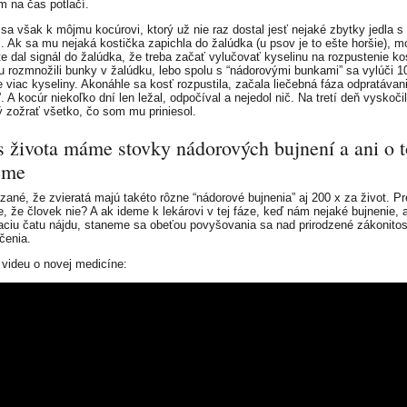
 na čas potlačí.
sa však k môjmu kocúrovi, ktorý už nie raz dostal jesť nejaké zbytky jedla s
. Ak sa mu nejaká kostička zapichla do žalúdka (u psov je to ešte horšie), 
 dal signál do žalúdka, že treba začať vylučovať kyselinu na rozpustenie ko
u rozmnožili bunky v žalúdku, lebo spolu s “nádorovými bunkami” sa vylúči 1
 viac kyseliny. Akonáhle sa kosť rozpustila, začala liečebná fáza odpratávan
. A kocúr niekoľko dní len ležal, odpočíval a nejedol nič. Na tretí deň vyskočil
 zožrať všetko, čo som mu priniesol.
s života máme stovky nádorových bujnení a ani o 
eme
zané, že zvieratá majú takéto rôzne “nádorové bujnenia” aj 200 x za život. Pr
, že človek nie? A ak ideme k lekárovi v tej fáze, keď nám nejaké bujnenie, 
aciu čatu nájdu, staneme sa obeťou povyšovania sa nad prirodzené zákonitos
čenia.
 videu o novej medicíne: