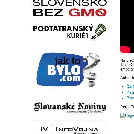
Na pred
Taktiež
emocion
Autor: 
Ďal
Pet
Pre
Peter T