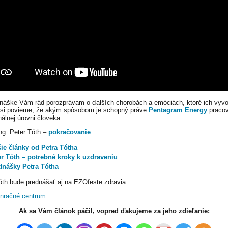
náške Vám rád porozprávam o ďalších chorobách a emóciách, ktoré ich vyvo
 si povieme, že akým spôsobom je schopný práve
Pentagram Energy
pracov
álnej úrovni človeka.
Ing. Peter Tóth –
pokračovanie
šie články od Petra Tótha
er Tóth – potrebné kroky k uzdraveniu
dnášky Petra Tótha
óth bude prednášať aj na EZOfeste zdravia
Ak sa Vám článok páčil, vopred ďakujeme za jeho zdieľanie: