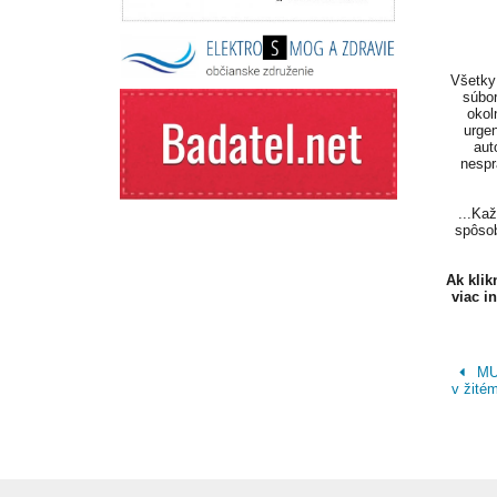
Všetky 
súbor
okol
urgen
aut
nespr
...Ka
spôsob
Ak kli
viac i
MUD
v žité