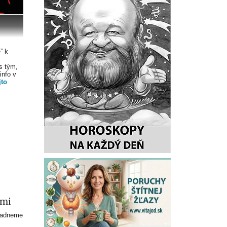
” k
s tým,
info v
jto
smi
liadneme