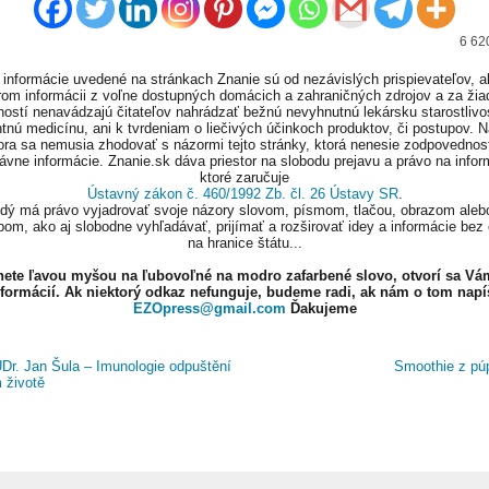
6 62
informácie uvedené na stránkach Znanie sú od nezávislých prispievateľov, a
om informácii z voľne dostupných domácich a zahraničných zdrojov a za ži
ností nenavádzajú čitateľov nahrádzať bežnú nevyhnutnú lekársku starostlivos
tnú medicínu, ani k tvrdeniam o liečivých účinkoch produktov, či postupov. 
ora sa nemusia zhodovať s názormi tejto stránky, ktorá nenesie zodpovednos
ávne informácie. Znanie.sk dáva priestor na slobodu prejavu a právo na infor
ktoré zaručuje
Ústavný zákon č. 460/1992 Zb. čl. 26 Ústavy SR
.
ždý má právo vyjadrovať svoje názory slovom, písmom, tlačou, obrazom aleb
om, ako aj slobodne vyhľadávať, prijímať a rozširovať idey a informácie bez
na hranice štátu...
knete ľavou myšou na ľubovoľné na modro zafarbené slovo, otvorí sa Vá
nformácií. Ak niektorý odkaz nefunguje, budeme radi, ak nám o tom napí
EZOpress@gmail.com
Ďakujeme
r. Jan Šula – Imunologie odpuštění
Smoothie z p
m životě