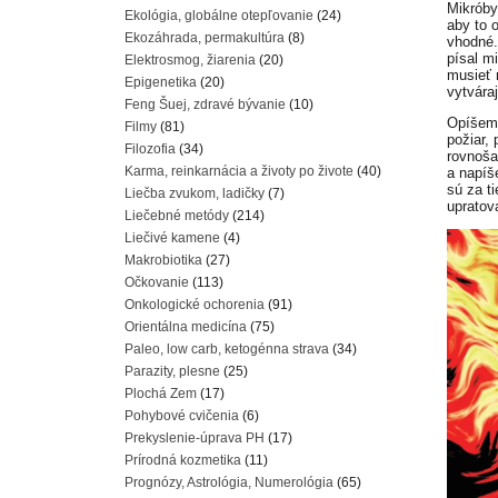
Mikróby
Ekológia, globálne otepľovanie
(24)
aby to 
Ekozáhrada, permakultúra
(8)
vhodné.
písal m
Elektrosmog, žiarenia
(20)
musieť 
Epigenetika
(20)
vytvára
Feng Šuej, zdravé bývanie
(10)
Opíšem 
Filmy
(81)
požiar,
Filozofia
(34)
rovnoša
Karma, reinkarnácia a životy po živote
(40)
a napíše
sú za t
Liečba zvukom, ladičky
(7)
upratov
Liečebné metódy
(214)
Liečivé kamene
(4)
Makrobiotika
(27)
Očkovanie
(113)
Onkologické ochorenia
(91)
Orientálna medicína
(75)
Paleo, low carb, ketogénna strava
(34)
Parazity, plesne
(25)
Plochá Zem
(17)
Pohybové cvičenia
(6)
Prekyslenie-úprava PH
(17)
Prírodná kozmetika
(11)
Prognózy, Astrológia, Numerológia
(65)