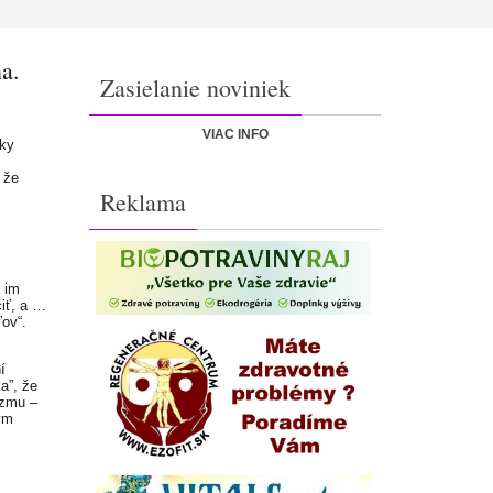
na.
Zasielanie noviniek
VIAC INFO
ky
 že
Reklama
a im
čiť, a …
ľov“.
í
a”, že
izmu –
ým