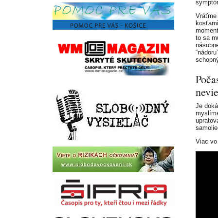
symptóm
Vráťme 
kosťami
momente
to sa m
násobne
“nádoru”
schopný
Poča
nevi
Je doká
myslíme
upratov
samolie
Viac vo