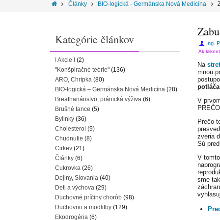
Články
BIO-logická - Germánska Nová Medicína
Zabud
Kategórie článkov
Ing. 
Ak klikne
! Akcie !
(2)
Na
stre
"Konšpiračné teórie"
(136)
mnou pr
postupom
ARO, Chrípka
(80)
potláča
BIO-logická – Germánska Nová Medicína
(28)
Breathariánstvo, pránická výživa
(6)
V prvom
PREČO? 
Brušné tance
(5)
Bylinky
(36)
Prečo t
Cholesterol
(9)
presved
zveria d
Chudnutie
(8)
Sú preds
Cirkev
(21)
V tomto
Články
(6)
naprogr
Cukrovka
(26)
reprodu
Dejiny, Slovania
(40)
sme tak
záchran
Deti a výchova
(29)
vyhlasu
Duchovné príčiny chorôb
(98)
Duchovno a modlitby
(129)
Pre
Ekodrogéria
(6)