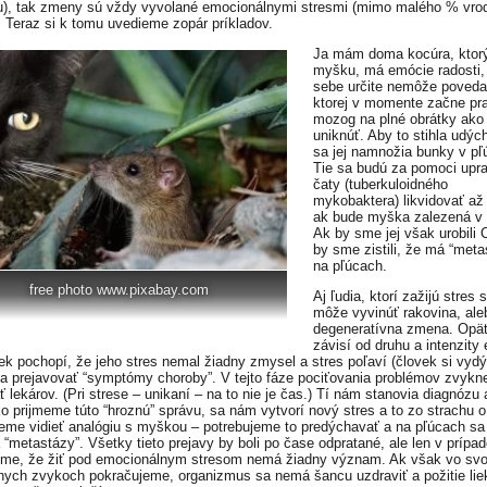
), tak zmeny sú vždy vyvolané emocionálnymi stresmi (mimo malého % vro
. Teraz si k tomu uvedieme zopár príkladov.
Ja mám doma kocúra, ktorý
myšku, má emócie radosti,
sebe určite nemôže poveda
ktorej v momente začne pr
mozog na plné obrátky ako
uniknúť. Aby to stihla udýc
sa jej namnožia bunky v pľ
Tie sa budú za pomoci upra
čaty (tuberkuloidného
mykobaktera) likvidovať až
ak bude myška zalezená v 
Ak by sme jej však urobili 
by sme zistili, že má “meta
na pľúcach.
free photo www.pixabay.com
Aj ľudia, ktorí zažijú stres 
môže vyvinúť rakovina, ale
degeneratívna zmena. Opäť
závisí od druhu a intenzity
ek pochopí, že jeho stres nemal žiadny zmysel a stres poľaví (človek si vyd
a prejavovať “symptómy choroby”. V tejto fáze pociťovania problémov zvyk
 lekárov. (Pri strese – unikaní – na to nie je čas.) Tí nám stanovia diagnózu 
ko prijmeme túto “hroznú” správu, sa nám vytvorí nový stres a to zo strachu o
me vidieť analógiu s myškou – potrebujeme to predýchavať a na pľúcach s
 “metastázy”. Všetky tieto prejavy by boli po čase odpratané, ale len v prípad
me, že žiť pod emocionálnym stresom nemá žiadny význam. Ak však vo svo
nych zvykoch pokračujeme, organizmus sa nemá šancu uzdraviť a požitie lie