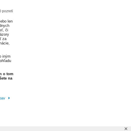
0 pozretí
lebo len
adnych
ť, či
Názory
ť za
mácie,
o iným
 ohľadu
m o tom
šete na
úpav
✕