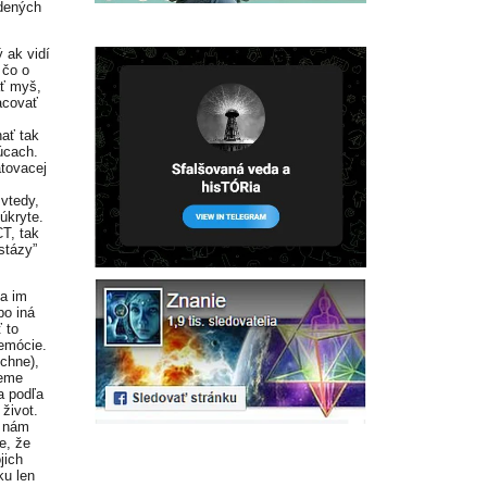
dených
 ak vidí
 čo o
ť myš,
acovať
hať tak
úcach.
tovacej
 vtedy,
úkryte.
CT, tak
stázy”
sa im
bo iná
 to
 emócie.
ýchne),
neme
a podľa
 život.
a nám
e, že
jich
ku len