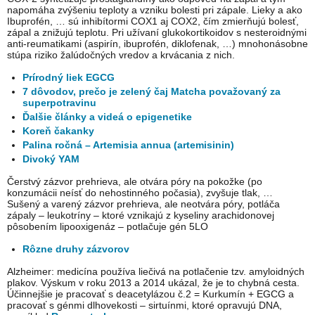
napomáha zvýšeniu teploty a vzniku bolesti pri zápale. Lieky a ako
Ibuprofén, … sú inhibítormi COX1 aj COX2, čím zmierňujú bolesť,
zápal a znižujú teplotu. Pri užívaní glukokortikoidov s nesteroidnými
anti-reumatikami (aspirín, ibuprofén, diklofenak, …) mnohonásobne
stúpa riziko žalúdočných vredov a krvácania z nich.
Prírodný liek EGCG
7 dôvodov, prečo je zelený čaj Matcha považovaný za
superpotravinu
Ďalšie články a videá o epigenetike
Koreň čakanky
Palina ročná – Artemisia annua (artemisinin)
Divoký YAM
Čerstvý zázvor prehrieva, ale otvára póry na pokožke (po
konzumácii neísť do nehostinného počasia), zvyšuje tlak, …
Sušený a varený zázvor prehrieva, ale neotvára póry, potláča
zápaly – leukotríny – ktoré vznikajú z kyseliny arachidonovej
pôsobením lipooxigenáz – potlačuje gén 5LO
Rôzne druhy zázvorov
Alzheimer: medicína používa liečivá na potlačenie tzv. amyloidných
plakov. Výskum v roku 2013 a 2014 ukázal, že je to chybná cesta.
Účinnejšie je pracovať s deacetylázou č.2 = Kurkumín + EGCG a
pracovať s génmi dlhovekosti – sirtuínmi, ktoré opravujú DNA,