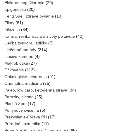
Elektrosmog, žiarenia
(20)
Epigenetika
(20)
Feng Šuej, zdravé bývanie
(10)
Filmy
(81)
Filozofia
(34)
Karma, reinkarnácia a životy po živote
(40)
Liečba zvukom, ladičky
(7)
Liečebné metódy
(214)
Liečivé kamene
(4)
Makrobiotika
(27)
Očkovanie
(113)
Onkologické ochorenia
(91)
Orientálna medicína
(75)
Paleo, low carb, ketogénna strava
(34)
Parazity, plesne
(25)
Plochá Zem
(17)
Pohybové cvičenia
(6)
Prekyslenie-úprava PH
(17)
Prírodná kozmetika
(11)
Prognózy, Astrológia, Numerológia
(65)