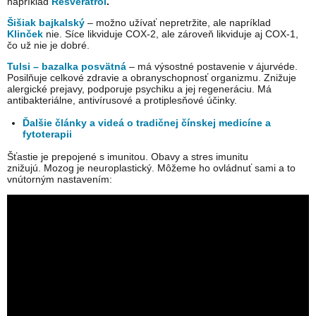
napríklad
Resveratrol
.
Šišiak bajkalský
– možno užívať nepretržite, ale napríklad
Klinček
nie. Síce likviduje COX-2, ale zároveň likviduje aj COX-1,
čo už nie je dobré.
Tulsi – bazalka posvätná
– má výsostné postavenie v ájurvéde.
Posilňuje celkové zdravie a obranyschopnosť organizmu. Znižuje
alergické prejavy, podporuje psychiku a jej regeneráciu. Má
antibakteriálne, antivírusové a protiplesňové účinky.
Ďalšie články a videá o tradičnej čínskej medicíne a
fytoterapii
Šťastie je prepojené s imunitou. Obavy a stres imunitu
znižujú. Mozog je neuroplastický. Môžeme ho ovládnuť sami a to
vnútorným nastavením: