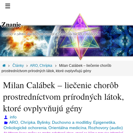
Znanie
Články o zdraví, duchovnom rozvoji a za pravdu nie len v medicíne.
Články
ARO, Chrípka
Milan Calábek – liečenie chorôb
prostredníctvom prírodných látok, ktoré ovplyvňujú gény
Milan Calábek – liečenie chorôb
prostredníctvom prírodných látok,
ktoré ovplyvňujú gény
info
ARO, Chrípka
Bylinky
Duchovno a modlitby
Epigenetika
,
,
,
,
Onkologické ochorenia
Orientálna medicína
Rozhovory (audio)
,
,
Ak kliknete ľavou myšou na modro zafarbené slovo, otvorí sa Vám o tom viac informácií.