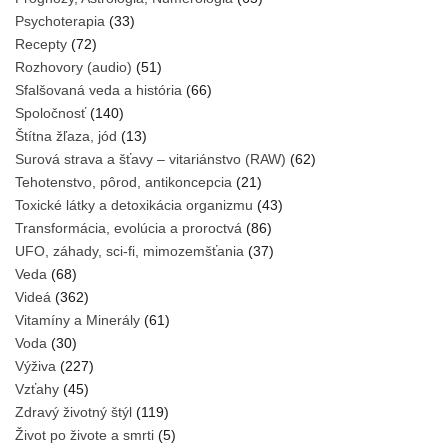
Psychoterapia
(33)
Recepty
(72)
Rozhovory (audio)
(51)
Sfalšovaná veda a história
(66)
Spoločnosť
(140)
Štítna žľaza, jód
(13)
Surová strava a šťavy – vitariánstvo (RAW)
(62)
Tehotenstvo, pôrod, antikoncepcia
(21)
Toxické látky a detoxikácia organizmu
(43)
Transformácia, evolúcia a proroctvá
(86)
UFO, záhady, sci-fi, mimozemšťania
(37)
Veda
(68)
Videá
(362)
Vitamíny a Minerály
(61)
Voda
(30)
Výživa
(227)
Vzťahy
(45)
Zdravý životný štýl
(119)
Život po živote a smrti
(5)