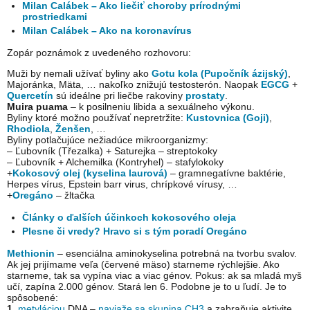
Milan Calábek – Ako liečiť choroby prírodnými
prostriedkami
Milan Calábek – Ako na koronavírus
Zopár poznámok z uvedeného rozhovoru:
Muži by nemali užívať byliny ako
Gotu kola (Pupočník ázijský)
,
Majoránka, Mäta, … nakoľko znižujú testosterón. Naopak
EGCG
+
Quercetín
sú ideálne pri liečbe rakoviny
prostaty
.
Muira puama
– k posilneniu libida a sexuálneho výkonu.
Byliny ktoré možno používať nepretržite:
Kustovnica (Goji)
,
Rhodiola
,
Ženšen
, …
Byliny potlačujúce nežiadúce mikroorganizmy:
– Ľubovník (Třezalka) + Saturejka – streptokoky
– Ľubovník + Alchemilka (Kontryhel) – stafylokoky
+
Kokosový olej (kyselina laurová)
– gramnegatívne baktérie,
Herpes vírus, Epstein barr virus, chrípkové vírusy, …
+
Oregáno
– žltačka
Články o ďalších účinkoch kokosového oleja
Plesne či vredy? Hravo si s tým poradí Oregáno
Methionin
– esenciálna aminokyselina potrebná na tvorbu svalov.
Ak jej prijímame veľa (červené mäso) starneme rýchlejšie. Ako
starneme, tak sa vypína viac a viac génov. Pokus: ak sa mladá myš
učí, zapína 2.000 génov. Stará len 6. Podobne je to u ľudí. Je to
spôsobené:
1.
metyláciou
DNA –
naviaže sa skupina CH3
a zabraňuje aktivite