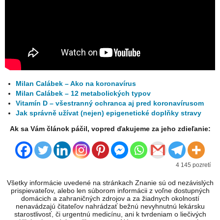
Milan Calábek – Ako na koronavírus
Milan Calábek – 12 metabolických typov
Vitamín D – všestranný ochranca aj pred koronavírusom
Jak správně užívat (nejen) epigenetické doplňky stravy
Ak sa Vám článok páčil, vopred ďakujeme za jeho zdieľanie:
4 145 pozretí
Všetky informácie uvedené na stránkach Znanie sú od nezávislých
prispievateľov, alebo len súborom informácii z voľne dostupných
domácich a zahraničných zdrojov a za žiadnych okolností
nenavádzajú čitateľov nahrádzať bežnú nevyhnutnú lekársku
starostlivosť, či urgentnú medicínu, ani k tvrdeniam o liečivých