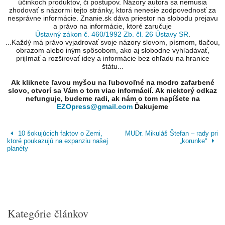
účinkoch produktov, či postupov. Názory autora sa nemusia
zhodovať s názormi tejto stránky, ktorá nenesie zodpovednosť za
nesprávne informácie. Znanie.sk dáva priestor na slobodu prejavu
a právo na informácie, ktoré zaručuje
Ústavný zákon č. 460/1992 Zb. čl. 26 Ústavy SR
.
...Každý má právo vyjadrovať svoje názory slovom, písmom, tlačou,
obrazom alebo iným spôsobom, ako aj slobodne vyhľadávať,
prijímať a rozširovať idey a informácie bez ohľadu na hranice
štátu...
Ak kliknete ľavou myšou na ľubovoľné na modro zafarbené
slovo, otvorí sa Vám o tom viac informácií. Ak niektorý odkaz
nefunguje, budeme radi, ak nám o tom napíšete na
EZOpress@gmail.com
Ďakujeme
10 šokujúcich faktov o Zemi,
MUDr. Mikuláš Štefan – rady pri
ktoré poukazujú na expanziu našej
„korunke“
planéty
Kategórie článkov