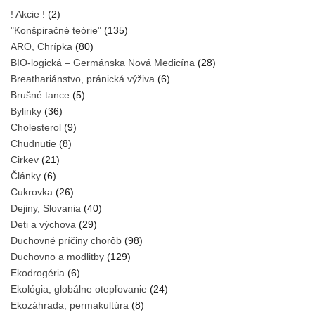
! Akcie !
(2)
"Konšpiračné teórie"
(135)
ARO, Chrípka
(80)
BIO-logická – Germánska Nová Medicína
(28)
Breathariánstvo, pránická výživa
(6)
Brušné tance
(5)
Bylinky
(36)
Cholesterol
(9)
Chudnutie
(8)
Cirkev
(21)
Články
(6)
Cukrovka
(26)
Dejiny, Slovania
(40)
Deti a výchova
(29)
Duchovné príčiny chorôb
(98)
Duchovno a modlitby
(129)
Ekodrogéria
(6)
Ekológia, globálne otepľovanie
(24)
Ekozáhrada, permakultúra
(8)