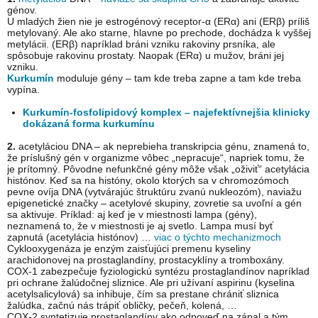
génov.
U mladých žien nie je estrogénový receptor-α (ERα) ani (ERβ) príliš
metylovaný. Ale ako starne, hlavne po prechode, dochádza k vyššej
metylácii. (ERβ) napríklad bráni vzniku rakoviny prsníka, ale
spôsobuje rakovinu prostaty. Naopak (ERα) u mužov, bráni jej
vzniku.
Kurkumín
moduluje gény – tam kde treba zapne a tam kde treba
vypína.
Kurkumín-fosfolipidový komplex – najefektívnejšia klinicky
dokázaná forma kurkumínu
2.
acetyláciou DNA – ak neprebieha transkripcia génu, znamená to,
že príslušný gén v organizme vôbec „nepracuje“, napriek tomu, že
je prítomný. Pôvodne nefunkčné gény môže však „oživiť“ acetylácia
histónov. Keď sa na históny, okolo ktorých sa v chromozómoch
pevne ovíja DNA (vytvárajúc štruktúru zvanú nukleozóm), naviažu
epigenetické značky – acetylové skupiny, zovretie sa uvoľní a gén
sa aktivuje. Príklad: aj keď je v miestnosti lampa (gény),
neznamená to, že v miestnosti je aj svetlo. Lampa musí byť
zapnutá (acetylácia histónov) …
viac o týchto mechanizmoch
Cyklooxygenáza je enzým zaisťujúci premenu kyseliny
arachidonovej na prostaglandíny, prostacyklíny a tromboxány.
COX-1 zabezpečuje fyziologickú syntézu prostaglandínov napríklad
pri ochrane žalúdočnej sliznice. Ale pri užívaní aspirinu (kyselina
acetylsalicylová) sa inhibuje, čím sa prestane chrániť sliznica
žalúdka, začnú nás trápiť obličky, pečeň, kolená, …
COX-2 syntetizuje prostaglandíny ako odpoveď na zápal a tým