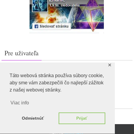
Pre uživateľa
✕
Prihlásiť sa
Feed záznamov
Táto webová stránka používa súbory cookie,
RSS feed komentárov
aby sme vám zabezpečili čo najlepší zážitok
WordPress.org
z našej webovej stránky.
Viac info
Odmietnúť
Prijať
Beží na
WordPress.