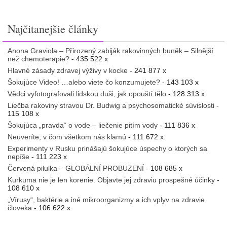
Najčitanejšie články
Anona Graviola – Přirozený zabiják rakovinných buněk – Silnější
než chemoterapie?
- 435 522 x
Hlavné zásady zdravej výživy v kocke
- 241 877 x
Šokujúce Video! …alebo viete čo konzumujete?
- 143 103 x
Vědci vyfotografovali lidskou duši, jak opouští tělo
- 128 313 x
Liečba rakoviny stravou Dr. Budwig a psychosomatické súvislosti
-
115 108 x
Šokujúca „pravda“ o vode – liečenie pitím vody
- 111 836 x
Neuveríte, v čom všetkom nás klamú
- 111 672 x
Experimenty v Rusku prinášajú šokujúce úspechy o ktorých sa
nepíše
- 111 223 x
Červená pilulka – GLOBÁLNÍ PROBUZENÍ
- 108 685 x
Kurkuma nie je len korenie. Objavte jej zdraviu prospešné účinky
-
108 610 x
„Vírusy“, baktérie a iné mikroorganizmy a ich vplyv na zdravie
človeka
- 106 622 x