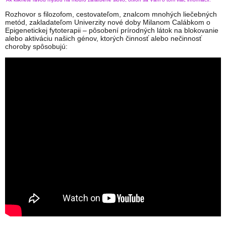
Rozhovor s filozofom, cestovateľom, znalcom mnohých liečebných
metód, zakladateľom Univerzity nové doby Milanom Calábkom o
Epigenetickej fytoterapii – pôsobení prírodných látok na blokovanie
alebo aktiváciu našich génov, ktorých činnosť alebo nečinnosť
choroby spôsobujú: