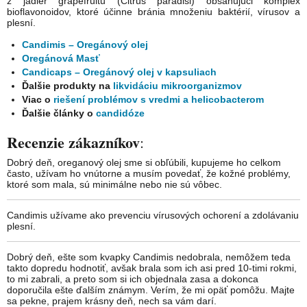
z jadier grapefruitu (Citrus paradisi) obsahujúci komplex
bioflavonoidov, ktoré účinne bránia množeniu baktérií, vírusov a
plesní.
Candimis – Oregánový olej
Oregánová Masť
Candicaps – Oregánový olej v kapsuliach
Ďalšie produkty na
likvidáciu mikroorganizmov
Viac o
riešení problémov s vredmi a helicobacterom
Ďalšie články o
candidóze
Recenzie zákazníkov
:
Dobrý deň, oreganový olej sme si obľúbili, kupujeme ho celkom
často, užívam ho vnútorne a musím povedať, že kožné problémy,
ktoré som mala, sú minimálne nebo nie sú vôbec.
Candimis užívame ako prevenciu vírusových ochorení a zdolávaniu
plesní.
Dobrý deň, ešte som kvapky Candimis nedobrala, nemôžem teda
takto dopredu hodnotiť, avšak brala som ich asi pred 10-timi rokmi,
to mi zabrali, a preto som si ich objednala zasa a dokonca
doporučila ešte ďalším známym. Verím, že mi opäť pomôžu. Majte
sa pekne, prajem krásny deň, nech sa vám darí.