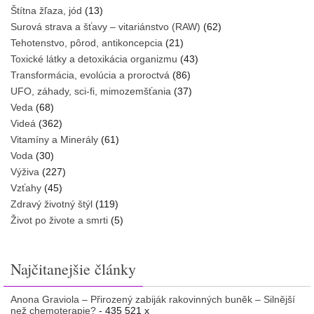
Štítna žľaza, jód
(13)
Surová strava a šťavy – vitariánstvo (RAW)
(62)
Tehotenstvo, pôrod, antikoncepcia
(21)
Toxické látky a detoxikácia organizmu
(43)
Transformácia, evolúcia a proroctvá
(86)
UFO, záhady, sci-fi, mimozemšťania
(37)
Veda
(68)
Videá
(362)
Vitamíny a Minerály
(61)
Voda
(30)
Výživa
(227)
Vzťahy
(45)
Zdravý životný štýl
(119)
Život po živote a smrti
(5)
Najčitanejšie články
Anona Graviola – Přirozený zabiják rakovinných buněk – Silnější
než chemoterapie?
- 435 521 x