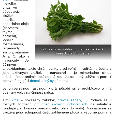
niekoľko
priaznivo
pôsobiacich
zložiek,
napríklad
esenciálne oleje
(carvacrol,
thymol,
borneol),
kyselinu
rozmarínovú,
terpenoidy,
obrázok so súhlasom James Barker /
steroly, vitamíny
FreeDigitalPhotos.net
A a C, ako i
flavonoidy. Je
účinným
antioxidantom, takže chráni bunky pred voľnými radikálmi. Jedna z
jeho aktívnych zložiek –
carvacrol
– je mimoriadne silnou
a jedinečnou antimikrobiálnou látkou. Je schopný udržať a posilniť
zdravo fungujúci
detoxikačný systém
tela.
Je univerzálnou rastlinou, ktorá pôsobí silne protikŕčovo a má
poztívny vplyv na činnosť srdca.
Tlmí
kŕče
– pokazený žalúdok,
črevné zápaly
, … Podáva sa v
rôznych formách pri
prieduškových ochoreniach
na inhalácie
(pridajte pár kvapiek oregánového oleja do vody). Najčastejšie sa
využíva jeho schopnosť čistiť zahlienené pľúca a výborne pomáha