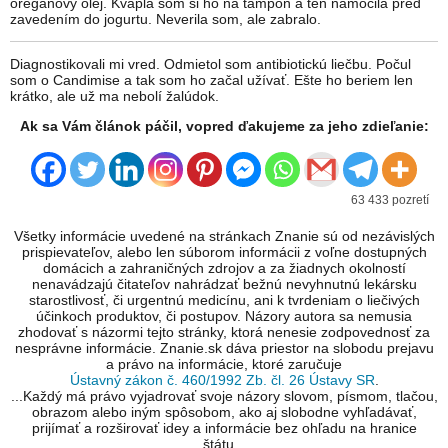
oreganový olej. Kvapla som si ho na tampón a ten namočila pred
zavedením do jogurtu. Neverila som, ale zabralo.
Diagnostikovali mi vred. Odmietol som antibiotickú liečbu. Počul
som o Candimise a tak som ho začal užívať. Ešte ho beriem len
krátko, ale už ma nebolí žalúdok.
Ak sa Vám článok páčil, vopred ďakujeme za jeho zdieľanie:
63 433 pozretí
Všetky informácie uvedené na stránkach Znanie sú od nezávislých
prispievateľov, alebo len súborom informácii z voľne dostupných
domácich a zahraničných zdrojov a za žiadnych okolností
nenavádzajú čitateľov nahrádzať bežnú nevyhnutnú lekársku
starostlivosť, či urgentnú medicínu, ani k tvrdeniam o liečivých
účinkoch produktov, či postupov. Názory autora sa nemusia
zhodovať s názormi tejto stránky, ktorá nenesie zodpovednosť za
nesprávne informácie. Znanie.sk dáva priestor na slobodu prejavu
a právo na informácie, ktoré zaručuje
Ústavný zákon č. 460/1992 Zb. čl. 26 Ústavy SR
.
...Každý má právo vyjadrovať svoje názory slovom, písmom, tlačou,
obrazom alebo iným spôsobom, ako aj slobodne vyhľadávať,
prijímať a rozširovať idey a informácie bez ohľadu na hranice
štátu...