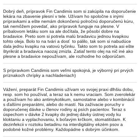
Dobrý deň, prípravok Fin Candimis som si zakúpila na doporučenie
lekára na zbavenie plesní v tele. Užívam ho spoločne s inými
prípravkami a ešte nemám dokončenú polročnú doporučenú kúru,
tak nemôžem povedať, ako prípravok funguje na plesne. V
príbalovom letáku som sa ale dočítala, že pôsobí dobre na
bradavice. Preto som si potrela malú bradavicu jednou kvapkou
tohto oleja. Bolo to na tvári a dosť to pálilo, tak som si nabudúce
dala jednu kvapku na vatovú tyčinku. Takto som to potrela asi ešte
štyrikrát a bradavica naozaj zmizla. Zatiaľ tento olej na nič iné ako
plesne a bradavice nepoužívam, ale rozhodne ho odporúčam.
S prípravkom Candimis som veľmi spokojná, je výborný pri prvých
príznakoch chrípky a nachladeniach)
Vážení, preparát Fin Candimis užívam vo svojej praxi dlhšiu dobu,
resp. som ho používal, a teraz sa k nemu vraciam. Som zverolekár
a používam ho ako antimykotikum, samostatne alebo v kombinácií
s ďalšími preparátmi, alebo do mastí. Na zažívacie poruchy v
doporučenej dávke u členov rodiny aj psích pacientov. Teraz s
úspechom v dávke 2 kvapky do jednej dávky ústnej vody ku
kloktaniu a vyplachovaniu, k boľavým krčkom, stomatitídam. K
dezinfekcii v roztoku betadinu na interdigitálny ekzém psov a
podobné kožné problémy. Každopádne s dobrým účinkom.