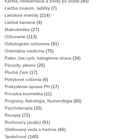
Karma, reinkarnácia a životy po živote
(40)
Liečba zvukom, ladičky
(7)
Liečebné metódy
(214)
Liečivé kamene
(4)
Makrobiotika
(27)
Očkovanie
(113)
Onkologické ochorenia
(91)
Orientálna medicína
(75)
Paleo, low carb, ketogénna strava
(34)
Parazity, plesne
(25)
Plochá Zem
(17)
Pohybové cvičenia
(6)
Prekyslenie-úprava PH
(17)
Prírodná kozmetika
(11)
Prognózy, Astrológia, Numerológia
(65)
Psychoterapia
(33)
Recepty
(72)
Rozhovory (audio)
(51)
Sfalšovaná veda a história
(66)
Spoločnosť
(140)