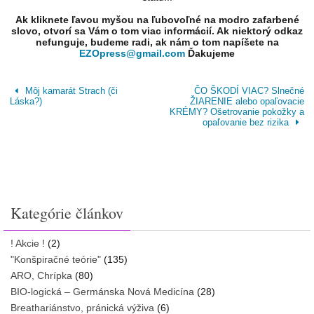
Ak kliknete ľavou myšou na ľubovoľné na modro zafarbené
slovo, otvorí sa Vám o tom viac informácií. Ak niektorý odkaz
nefunguje, budeme radi, ak nám o tom napíšete na
EZOpress@gmail.com
Ďakujeme
Môj kamarát Strach (či
ČO ŠKODÍ VIAC? Slnečné
Láska?)
ŽIARENIE alebo opaľovacie
KRÉMY? Ošetrovanie pokožky a
opaľovanie bez rizika
Kategórie článkov
! Akcie !
(2)
"Konšpiračné teórie"
(135)
ARO, Chrípka
(80)
BIO-logická – Germánska Nová Medicína
(28)
Breathariánstvo, pránická výživa
(6)