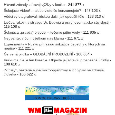
Hlavné zásady zdravej výživy v kocke
- 241 877 x
Šokujúce Video! …alebo viete čo konzumujete?
- 143 103 x
Vědci vyfotografovali lidskou duši, jak opouští tělo
- 128 313 x
Liečba rakoviny stravou Dr. Budwig a psychosomatické súvislosti
-
115 108 x
Šokujúca „pravda“ o vode – liečenie pitím vody
- 111 835 x
Neuveríte, v čom všetkom nás klamú
- 111 671 x
Experimenty v Rusku prinášajú šokujúce úspechy o ktorých sa
nepíše
- 111 221 x
Červená pilulka – GLOBÁLNÍ PROBUZENÍ
- 108 684 x
Kurkuma nie je len korenie. Objavte jej zdraviu prospešné účinky
-
108 610 x
„Vírusy“, baktérie a iné mikroorganizmy a ich vplyv na zdravie
človeka
- 106 622 x