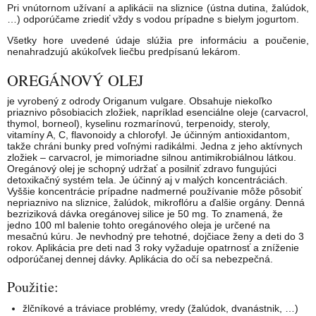
Pri vnútornom užívaní a aplikácii na sliznice (ústna dutina, žalúdok,
…) odporúčame zriediť vždy s vodou prípadne s bielym jogurtom.
Všetky hore uvedené údaje slúžia pre informáciu a poučenie,
nenahradzujú akúkoľvek liečbu predpísanú lekárom.
OREGÁNOVÝ OLEJ
je vyrobený z odrody Origanum vulgare. Obsahuje niekoľko
priaznivo pôsobiacich zložiek, napríklad esenciálne oleje (carvacrol,
thymol, borneol), kyselinu rozmarínovú, terpenoidy, steroly,
vitamíny A, C, flavonoidy a chlorofyl. Je účinným antioxidantom,
takže chráni bunky pred voľnými radikálmi. Jedna z jeho aktívnych
zložiek – carvacrol, je mimoriadne silnou antimikrobiálnou látkou.
Oregánový olej je schopný udržať a posilniť zdravo fungujúci
detoxikačný systém tela. Je účinný aj v malých koncentráciách.
Vyššie koncentrácie prípadne nadmerné používanie môže pôsobiť
nepriaznivo na sliznice, žalúdok, mikroflóru a ďalšie orgány. Denná
bezriziková dávka oregánovej silice je 50 mg. To znamená, že
jedno 100 ml balenie tohto oregánového oleja je určené na
mesačnú kúru. Je nevhodný pre tehotné, dojčiace ženy a deti do 3
rokov. Aplikácia pre deti nad 3 roky vyžaduje opatrnosť a zníženie
odporúčanej dennej dávky. Aplikácia do očí sa nebezpečná.
Použitie:
žlčníkové a tráviace problémy, vredy (žalúdok, dvanástnik, …)