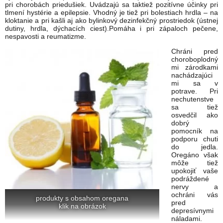
pri chorobách priedušiek. Uvádzajú sa taktiež pozitívne účinky pri
tlmení hystérie a epilepsie. Vhodný je tiež pri bolestiach hrdla – na
kloktanie a pri kašli aj ako bylinkový dezinfekčný prostriedok (ústnej
dutiny, hrdla, dýchacích ciest).Pomáha i pri zápaloch pečene,
nespavosti a reumatizme.
Chráni pred
choroboplodný
mi zárodkami
nachádzajúci
mi sa v
potrave. Pri
nechutenstve
sa tiež
osvedčil ako
dobrý
pomocník na
podporu chuti
do jedla.
Oregáno však
môže tiež
upokojiť vaše
podráždené
nervy a
ochráni vás
produkty s obsahom oregana
pred
klik na obrázok
depresívnymi
náladami.