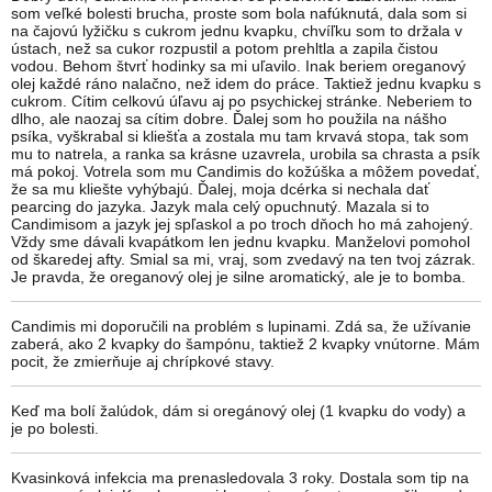
som veľké bolesti brucha, proste som bola nafúknutá, dala som si
na čajovú lyžičku s cukrom jednu kvapku, chvíľku som to držala v
ústach, než sa cukor rozpustil a potom prehltla a zapila čistou
vodou. Behom štvrť hodinky sa mi uľavilo. Inak beriem oreganový
olej každé ráno nalačno, než idem do práce. Taktiež jednu kvapku s
cukrom. Cítim celkovú úľavu aj po psychickej stránke. Neberiem to
dlho, ale naozaj sa cítim dobre. Ďalej som ho použila na nášho
psíka, vyškrabal si kliešťa a zostala mu tam krvavá stopa, tak som
mu to natrela, a ranka sa krásne uzavrela, urobila sa chrasta a psík
má pokoj. Votrela som mu Candimis do kožúška a môžem povedať,
že sa mu kliešte vyhýbajú. Ďalej, moja dcérka si nechala dať
pearcing do jazyka. Jazyk mala celý opuchnutý. Mazala si to
Candimisom a jazyk jej spľaskol a po troch dňoch ho má zahojený.
Vždy sme dávali kvapátkom len jednu kvapku. Manželovi pomohol
od škaredej afty. Smial sa mi, vraj, som zvedavý na ten tvoj zázrak.
Je pravda, že oreganový olej je silne aromatický, ale je to bomba.
Candimis mi doporučili na problém s lupinami. Zdá sa, že užívanie
zaberá, ako 2 kvapky do šampónu, taktiež 2 kvapky vnútorne. Mám
pocit, že zmierňuje aj chrípkové stavy.
Keď ma bolí žalúdok, dám si oregánový olej (1 kvapku do vody) a
je po bolesti.
Kvasinková infekcia ma prenasledovala 3 roky. Dostala som tip na