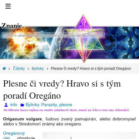
Znanie
Články o zdraví, duchovnom rozvoji a za pravdu nie len v medicíne.
Články
Bylinky
Plesne či vredy? Hravo si s tým poradí Oregáno
Plesne či vredy? Hravo si s tým
poradí Oregáno
info
Bylinky
Parazity, plesne
,
Ak kliknete ľavou myšou na modro zafarbené slovo, otvorí sa Vám o tom viac informácií.
Origanum vulgare
, ľudovo zvaný pamajorán, alebo dobromyseľ
alebo v Stredomorí známy ako oregano.
Oregánový
olej
obsahuje