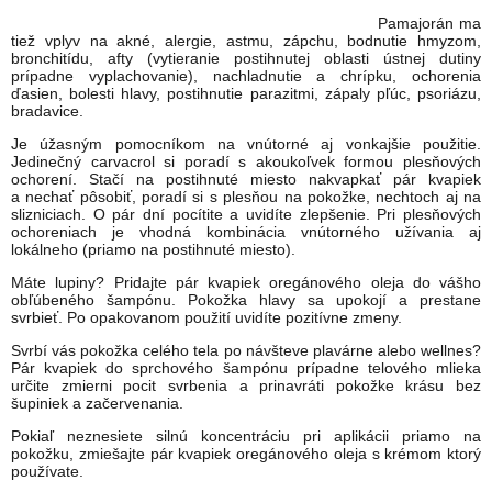
Pamajorán ma
tiež vplyv na akné, alergie, astmu, zápchu, bodnutie hmyzom,
bronchitídu, afty (vytieranie postihnutej oblasti ústnej dutiny
prípadne vyplachovanie), nachladnutie a chrípku, ochorenia
ďasien, bolesti hlavy, postihnutie parazitmi, zápaly pľúc, psoriázu,
bradavice.
Je úžasným pomocníkom na vnútorné aj vonkajšie použitie.
Jedinečný carvacrol si poradí s akoukoľvek formou plesňových
ochorení. Stačí na postihnuté miesto nakvapkať pár kvapiek
a nechať pôsobiť, poradí si s plesňou na pokožke, nechtoch aj na
slizniciach. O pár dní pocítite a uvidíte zlepšenie. Pri plesňových
ochoreniach je vhodná kombinácia vnútorného užívania aj
lokálneho (priamo na postihnuté miesto).
Máte lupiny? Pridajte pár kvapiek oregánového oleja do vášho
obľúbeného šampónu. Pokožka hlavy sa upokojí a prestane
svrbieť. Po opakovanom použití uvidíte pozitívne zmeny.
Svrbí vás pokožka celého tela po návšteve plavárne alebo wellnes?
Pár kvapiek do sprchového šampónu prípadne telového mlieka
určite zmierni pocit svrbenia a prinavráti pokožke krásu bez
šupiniek a začervenania.
Pokiaľ neznesiete silnú koncentráciu pri aplikácii priamo na
pokožku, zmiešajte pár kvapiek oregánového oleja s krémom ktorý
používate.