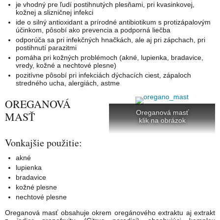
je vhodný pre ľudí postihnutých plesňami, pri kvasinkovej,
kožnej a slizničnej infekci
ide o silný antioxidant a prírodné antibiotikum s protizápalovým
účinkom, pôsobí ako prevencia a podporná liečba
odporúča sa pri infekčných hnačkách, ale aj pri zápchach, pri
postihnutí parazitmi
pomáha pri kožných problémoch (akné, lupienka, bradavice,
vredy, kožné a nechtové plesne)
pozitívne pôsobí pri infekciách dýchacích ciest, zápaloch
stredného ucha, alergiách, astme
OREGANOVÁ
Oreganová masť
MASŤ
klik na obrázok
Vonkajšie použitie:
akné
lupienka
bradavice
kožné plesne
nechtové plesne
Oreganová masť obsahuje okrem oregánového extraktu aj extrakt