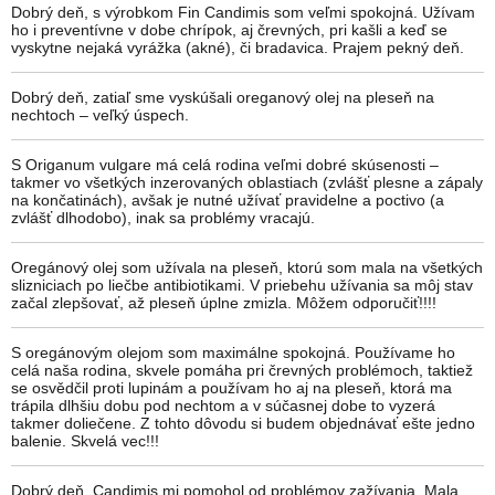
Dobrý deň, s výrobkom Fin Candimis som veľmi spokojná. Užívam
ho i preventívne v dobe chrípok, aj črevných, pri kašli a keď se
vyskytne nejaká vyrážka (akné), či bradavica. Prajem pekný deň.
Dobrý deň, zatiaľ sme vyskúšali oreganový olej na pleseň na
nechtoch – veľký úspech.
S Origanum vulgare má celá rodina veľmi dobré skúsenosti –
takmer vo všetkých inzerovaných oblastiach (zvlášť plesne a zápaly
na končatinách), avšak je nutné užívať pravidelne a poctivo (a
zvlášť dlhodobo), inak sa problémy vracajú.
Oregánový olej som užívala na pleseň, ktorú som mala na všetkých
slizniciach po liečbe antibiotikami. V priebehu užívania sa môj stav
začal zlepšovať, až pleseň úplne zmizla. Môžem odporučiť!!!!
S oregánovým olejom som maximálne spokojná. Používame ho
celá naša rodina, skvele pomáha pri črevných problémoch, taktiež
se osvědčil proti lupinám a používam ho aj na pleseň, ktorá ma
trápila dlhšiu dobu pod nechtom a v súčasnej dobe to vyzerá
takmer doliečene. Z tohto dôvodu si budem objednávať ešte jedno
balenie. Skvelá vec!!!
Dobrý deň, Candimis mi pomohol od problémov zažívania. Mala