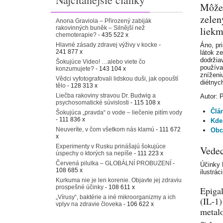
Môže
zelen
Anona Graviola – Přirozený zabiják
rakovinných buněk – Silnější než
liekm
chemoterapie?
- 435 522 x
Hlavné zásady zdravej výživy v kocke
-
Áno, pr
241 877 x
látok ze
dodržia
Šokujúce Video! …alebo viete čo
používa
konzumujete?
- 143 104 x
zníženi
Vědci vyfotografovali lidskou duši, jak opouští
diétnyc
tělo
- 128 313 x
Liečba rakoviny stravou Dr. Budwig a
Autor: 
psychosomatické súvislosti
- 115 108 x
Člá
Šokujúca „pravda“ o vode – liečenie pitím vody
- 111 836 x
Kde
Neuveríte, v čom všetkom nás klamú
- 111 672
Obc
x
Experimenty v Rusku prinášajú šokujúce
Vede
úspechy o ktorých sa nepíše
- 111 223 x
Červená pilulka – GLOBÁLNÍ PROBUZENÍ
-
Účinky 
108 685 x
ilustrá
Kurkuma nie je len korenie. Objavte jej zdraviu
prospešné účinky
- 108 611 x
Epiga
„Vírusy“, baktérie a iné mikroorganizmy a ich
(IL-1)
vplyv na zdravie človeka
- 106 622 x
metalo