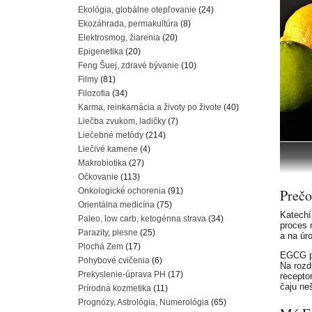
Ekológia, globálne otepľovanie
(24)
Ekozáhrada, permakultúra
(8)
Elektrosmog, žiarenia
(20)
Epigenetika
(20)
Feng Šuej, zdravé bývanie
(10)
Filmy
(81)
Filozofia
(34)
Karma, reinkarnácia a životy po živote
(40)
Liečba zvukom, ladičky
(7)
Liečebné metódy
(214)
Liečivé kamene
(4)
Makrobiotika
(27)
Očkovanie
(113)
Onkologické ochorenia
(91)
Prečo
Orientálna medicína
(75)
Katechí
Paleo, low carb, ketogénna strava
(34)
proces 
Parazity, plesne
(25)
a na úr
Plochá Zem
(17)
EGCG pr
Pohybové cvičenia
(6)
Na rozd
Prekyslenie-úprava PH
(17)
recepto
čaju ne
Prírodná kozmetika
(11)
Prognózy, Astrológia, Numerológia
(65)