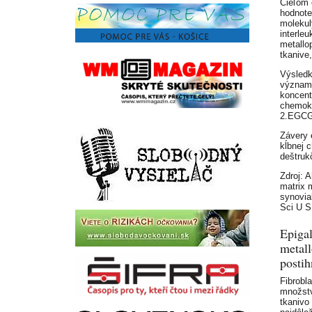
Cieľom 
hodnote
molekul
interle
metallo
tkanive
Výsledk
významn
koncent
chemokí
2.EGCG 
Závery 
kĺbnej 
deštruk
Zdroj: 
matrix m
synovia
Sci U S
Epigal
metal
postih
Fibrobl
množstv
tkanivo