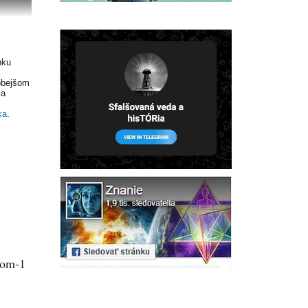
nku
dobejšom
 a
ka
.
nom-1