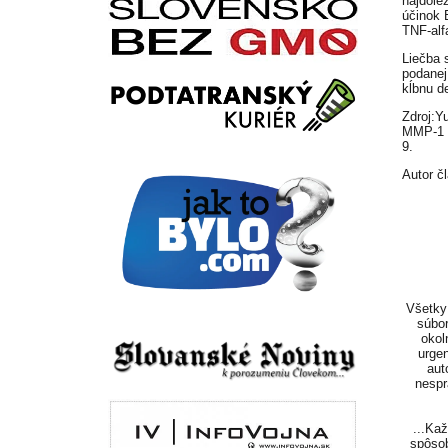
najdôle
účinok 
TNF-alf
Liečba 
podanej
kĺbnu de
Zdroj:Y
MMP-1 a
9.
Autor č
Všetky 
súbor
okol
urgen
aut
nespr
...Ka
spôsob