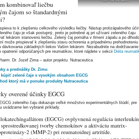
m kombinovaľ liečbu
ým čajom so štandardnými
i?
ispieva to k zlepšeniu celkového výsledku liečby. Nástup protizápalového úči
leného čaju je však postupný, preto je potrebné aj pri užívaní zeleného čaju
vať lekárom stanovenú liečbu. Zelený čaj pomáha v tlmení zápalu a po dlho
ní može prispievať k zlepšeniiu stavu ochorenia a prípadnému prehodnoteniu
u dávkovania základných liekov Vašim lekárom. Nezabudnite na dodržiavanie
h opatrenií odporúčaných pre reumatikov, ktoré nájdete v sekcii
Diéta reumati
Pharm. Dr. Jozef Zima – autor projektu Nutraceutica
nky a prednášky Dr. Zimu
 kúpiť zelené čaje s vysokým obsahom EGCG
hod ktorý má v ponuke produkty Nutraceutica
cky overené účinky EGCG
EGCG zeleného čaju dokazuje veľké množstvo experimentálnych štúdií, pre
ciu uvádzame len vybrané príklady.
llokatechíngallátom (EGCG) ovplyvnená regulácia interleukí
 sprostredkovanej tvorby chemokínov a aktiváciu matrix-
proteinázy-2 (MMP-2) pri reumatoidnej artritíde.