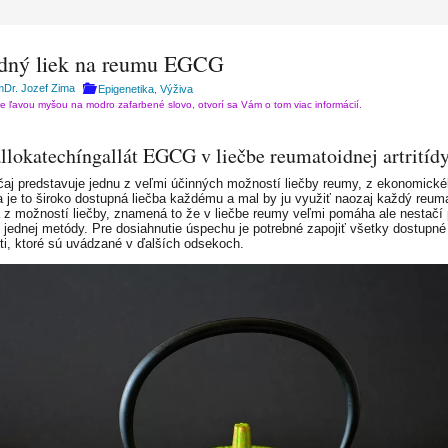
G
odný liek na reumu EGCG
Dr. Jozef Zima
Epigenetika
Výživa
,
te ľavou myšou na modro zafarbené slovo, otvorí sa Vám o tom viac informácií.
llokatechíngallát EGCG v liečbe reumatoidnej artritíd
čaj predstavuje jednu z veľmi účinných možností liečby reumy, z ekonomick
a je to široko dostupná liečba každému a mal by ju využiť naozaj každý reuma
a z možností liečby, znamená to že v liečbe reumy veľmi pomáha ale nestačí 
to jednej metódy. Pre dosiahnutie úspechu je potrebné zapojiť všetky dostupné
i, ktoré sú uvádzané v ďalších odsekoch.