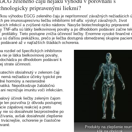
CG zeleného čaju nejakú výhodu v porovnaní s
chnologicky pripravenými liekmi?
ľkou výhodou EGCG zeleného čaju je neprítomnosť závažných nežiadúcich 
ch pre imunosupresívnu liečbu inhibítormi tnf-alfa: výskyt závažných, život
úcich infekcií a zvýšené riziko nádorov. Navyše biotechnologicky pripravené
ory TNF-alfa sú látky bielkovinovej povahy a po dlhodobom podávaní začne tel
ť protilátky. Tieto postupne znížia účinnosť liečby. Enormne vysoké finančné
bu sú ďaľšou prekážkou, prečo je liečba dostupná obmedzenej skupine pacien
 podávané až v najťažších štádiách ochorenia.
 rozdiel od špecifických inhibítorov
 nie je látka bielkovinovej povahy,
edochádza po dlhodobom podávaní k
j strate účinnosti.
katechín obsiahnutý v zelenom čaji
 nemá nežiadúce účinky typické pre
idné hormóny a nesteroidné
matiká. Nepoškodzuje žalúdočnú
 ani neznižuje imunitu voči infekciám.
palový účinok liečby zeleným čajom
je len pozvoľna (z dôvodu postupnej
ácie zápalovej reakcie) a preto
y nie sú dosiahnuté bezprostredne po
užívania, avšak dosiahnuté zlepšenie
 trvácnejšie, ochorenie je čiastočne
ované.
Produkty na zlepšenie reu
klik na obrázok