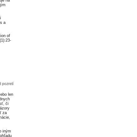
uje na
vým
i
s a
ion of
(1):23-
8 pozretí
lebo len
adnych
ť, či
Názory
ť za
mácie,
o iným
 ohľadu