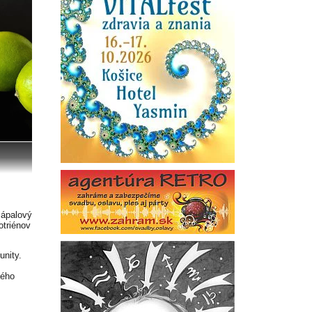
zápalový
otriénov
unity.
m
ného