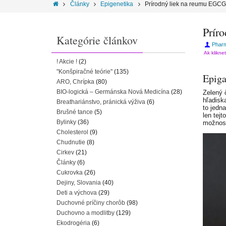
Články
Epigenetika
Prírodný liek na reumu EGC
Prír
Kategórie článkov
Pharm
Ak klikne
! Akcie !
(2)
"Konšpiračné teórie"
(135)
Epiga
ARO, Chrípka
(80)
BIO-logická – Germánska Nová Medicína
(28)
Zelený 
hľadisk
Breathariánstvo, pránická výživa
(6)
to jedn
Brušné tance
(5)
len tej
Bylinky
(36)
možnost
Cholesterol
(9)
Chudnutie
(8)
Cirkev
(21)
Články
(6)
Cukrovka
(26)
Dejiny, Slovania
(40)
Deti a výchova
(29)
Duchovné príčiny chorôb
(98)
Duchovno a modlitby
(129)
Ekodrogéria
(6)