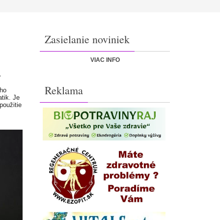
Zasielanie noviniek
VIAC INFO
y
Reklama
ého
tik. Je
použitie