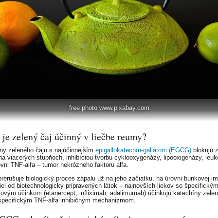
free photo www.pixabay.com
 je zelený čaj účinný v liečbe reumy?
ny zeleného čaju s najúčinnejším
epigallokatechín-gallátom (EGCG)
blokujú 
na viacerých stupňoch, inhibíciou tvorbu cyklooxygenázy, lipooxigenázy, leuk
ovni TNF-alfa – tumor nekrózneho faktoru alfa.
erušuje biologický proces zápalu už na jeho začiatku, na úrovni bunkovej im
iel od biotechnologicky pripravených látok – najnovších liekov so špecifický
rovým účinkom (etanercept, infliximab, adalimumab) účinkujú katechíny zele
špecifickým TNF-alfa inhibičným mechanizmom.