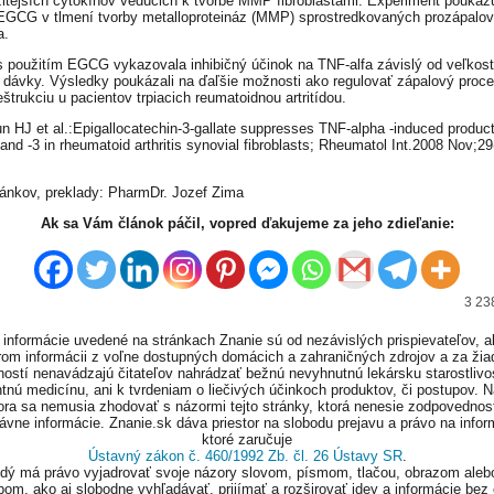
žitejších cytokínov vedúcich k tvorbe MMP fibroblastami. Experiment poukaz
EGCG v tlmení tvorby metalloproteináz (MMP) sprostredkovaných prozápalo
a.
s použitím EGCG vykazovala inhibičný účinok na TNF-alfa závislý od veľkost
 dávky. Výsledky poukázali na ďaľšie možnosti ako regulovať zápalový proce
štrukciu u pacientov trpiacich reumatoidnou artritídou.
un HJ et al.:Epigallocatechin-3-gallate suppresses TNF-alpha -induced product
nd -3 in rheumatoid arthritis synovial fibroblasts; Rheumatol Int.2008 Nov;29
lánkov, preklady: PharmDr. Jozef Zima
Ak sa Vám článok páčil, vopred ďakujeme za jeho zdieľanie:
3 23
informácie uvedené na stránkach Znanie sú od nezávislých prispievateľov, a
om informácii z voľne dostupných domácich a zahraničných zdrojov a za ži
ností nenavádzajú čitateľov nahrádzať bežnú nevyhnutnú lekársku starostlivos
tnú medicínu, ani k tvrdeniam o liečivých účinkoch produktov, či postupov. 
ora sa nemusia zhodovať s názormi tejto stránky, ktorá nenesie zodpovednos
ávne informácie. Znanie.sk dáva priestor na slobodu prejavu a právo na infor
ktoré zaručuje
Ústavný zákon č. 460/1992 Zb. čl. 26 Ústavy SR
.
ždý má právo vyjadrovať svoje názory slovom, písmom, tlačou, obrazom aleb
om, ako aj slobodne vyhľadávať, prijímať a rozširovať idey a informácie bez