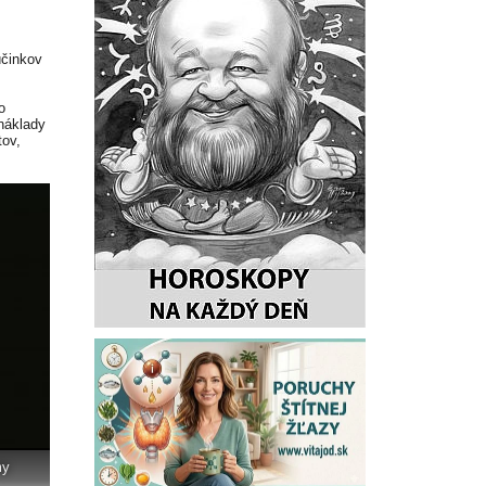
účinkov
o
 náklady
tov,
my