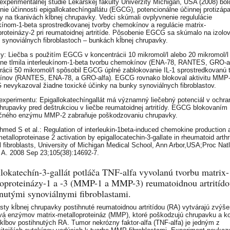
experimentálnej štúdie Lekárskej fakulty Univerzity Michigan, USA (2008) bol
nie účinnosti epigallokatechíngallátu (EGCG), potencionálne účinnej protizápa
y na tkanivách kĺbnej chrupavky. Vedci skúmali ovplyvnenie regululácie
ukínom-1-beta sprostredkovanej tvorby chemokínov a regulácie matrix-
proteinázy-2 pri reumatoidnej artritíde. Pôsobenie EGCG sa skúmalo na izol
, synoviálnych fibroblastoch – bunkách kĺbnej chrupavky.
y: Liečba s použitím EGCG v koncentrácii 10 mikromol/l alebo 20 mikromol/l
e tlmila interleukínom-1-beta tvorbu chemokínov (ENA-78, RANTES, GRO-alf
rácii 50 mikromol/l spôsobil EGCG úplné zablokovanie IL-1 sprostredkovanú 
nov (RANTES, ENA-78, a GRO-alfa). EGCG rovnako blokoval aktivitu MMP
nevykazoval žiadne toxické účinky na bunky synoviálnych fibroblastov.
experimentu: Epigallokatechíngallát má významný liečebný potenciál v ochra
chrupavky pred deštrukciou v liečbe reumatoidnej artritídy. EGCG blokovaním
čného enzýmu MMP-2 zabraňuje poškodzovaniu chrupavky.
Ahmed S et al.: Regulation of interleukin-1beta-induced chemokine production 
etalloproteinase 2 activation by epigallocatechin-3-gallate in rheumatoid arthri
l fibroblasts, University of Michigan Medical School, Ann Arbor,USA;Proc Nat
 A. 2008 Sep 23;105(38):14692-7.
lokatechín-3-gallát potláča TNF-alfa vyvolanú tvorbu matrix-
loproteinázy-1 a -3 (MMP-1 a MMP-3) reumatoidnou artritíd
nutými synoviálnymi fibroblastami.
asty kĺbnej chrupavky postihnuté reumatoidnou artritídou (RA) vytvárajú zvýš
á enzýmov matrix-metalloproteináz (MMP), ktoré poškodzujú chrupavku a k
 kĺbov postihnutých RA. Tumor nekrózny faktor-alfa (TNF-alfa) je jedným z