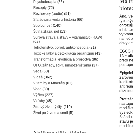
Má EG
Psychoterapia
(33)
biote
Recepty
(72)
Rozhovory (audio)
(51)
Áno, ve
Sfalšovaná veda a história
(66)
typický
ohrozuj
Spoločnosť
(140)
inhibít
Štítna žľaza, jód
(13)
vytvára
Surová strava a šťavy – vitariánstvo (RAW)
na lieč
(62)
obvykle
Tehotenstvo, pôrod, antikoncepcia
(21)
EGCG na
Toxické látky a detoxikácia organizmu
(43)
TNF-alfa
Transformácia, evolúcia a proroctvá
(86)
preto n
postupne
UFO, záhady, sci-fi, mimozemšťania
(37)
Veda
(68)
Epigalo
Videá
(362)
zároveň
kortiko
Vitamíny a Minerály
(61)
antireu
Voda
(30)
sliznicu
Výživa
(227)
Protizá
Vzťahy
(45)
nastupu
Zdravý životný štýl
(119)
modifik
výsledk
Život po živote a smrti
(5)
žačatí 
stavu je
modifik
Najčitanejšie články