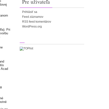
Pre uživateľa
o
lovej
Prihlásiť sa
ovanom
Feed záznamov
RSS feed komentárov
WordPress.org
a). Pri
tvorbu
-
ne
and
tis
l Acad
ou
ené
ostné