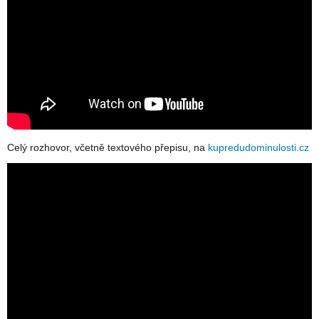
Celý rozhovor, včetně textového přepisu, na
kupredudominulosti.cz