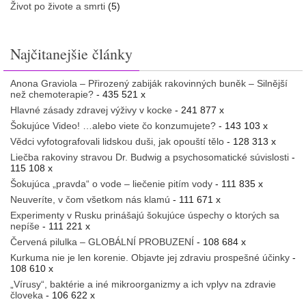
Život po živote a smrti
(5)
Najčitanejšie články
Anona Graviola – Přirozený zabiják rakovinných buněk – Silnější
než chemoterapie?
- 435 521 x
Hlavné zásady zdravej výživy v kocke
- 241 877 x
Šokujúce Video! …alebo viete čo konzumujete?
- 143 103 x
Vědci vyfotografovali lidskou duši, jak opouští tělo
- 128 313 x
Liečba rakoviny stravou Dr. Budwig a psychosomatické súvislosti
-
115 108 x
Šokujúca „pravda“ o vode – liečenie pitím vody
- 111 835 x
Neuveríte, v čom všetkom nás klamú
- 111 671 x
Experimenty v Rusku prinášajú šokujúce úspechy o ktorých sa
nepíše
- 111 221 x
Červená pilulka – GLOBÁLNÍ PROBUZENÍ
- 108 684 x
Kurkuma nie je len korenie. Objavte jej zdraviu prospešné účinky
-
108 610 x
„Vírusy“, baktérie a iné mikroorganizmy a ich vplyv na zdravie
človeka
- 106 622 x