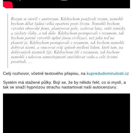
Rozum se otočil v antirozum. Kdybychom používali rozum, nemohli
bychom dělat žádná velká opatření proti životu. Nemohli bychom
vytvářet obrovské firmy, planýrovat pole, zcelovat lány, rušit remízky
a záchyty vláhy, a tak dále. Kdybychom postupovali s rozumem, tak
bychom patrně vytvořili úplně jinou civilizaci, než jaká teď na
planetě je. Kdybychom postupovali s rozumem, tak bychom nemohli
dobývat území, a vnucovat svůj způsob myšlení lidem, kteří tam, na
dobývaných územích žijí. Kdybychom žili s rozumem, tak bychom
nemohli s takovou samozřejmostí znečišťovat vodu a celé životní
prostředí. …
Celý rozhovor, včetně textového přepisu, na
kupredudominulosti.cz
Systém má stažené půlky. Bojí se, že by někdo řekl, co si myslí, a
tak se snaží hypnózou strachu nastartovat naši autocenzuru: