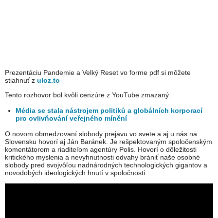
Prezentáciu Pandemie a Velký Reset vo forme pdf si môžete
stiahnuť z
uloz.to
Tento rozhovor bol kvôli cenzúre z YouTube zmazaný.
Média se stala nástrojem politiků a globálních korporací
pro ovlivňování veřejného mínění
O novom obmedzovaní slobody prejavu vo svete a aj u nás na
Slovensku hovorí aj Ján Baránek. Je rešpektovaným spoločenským
komentátorom a riaditeľom agentúry Polis. Hovorí o dôležitosti
kritického myslenia a nevyhnutnosti odvahy brániť naše osobné
slobody pred svojvôľou nadnárodných technologických gigantov a
novodobých ideologických hnutí v spoločnosti.