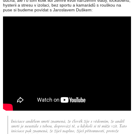
ducha, ale i o tom kolik lidí zemře kvůli nařízením vlády, lockdownu,
hysterii a stresu v izolaci, bez sportu a kamarádů s rouškou na
puse si budeme povídat s Jaroslavem Duškem:
Iniciace andělem smrti znamená, že člověk žije s vědomím, že anděl
smrti je neustále s tebou, doprovází tě, a kdykoli si tě může vzít. Tato
iniciace pak znamená, že žiješ naplno, žiješ přítomností, protože