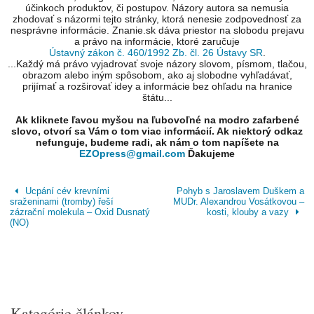
účinkoch produktov, či postupov. Názory autora sa nemusia
zhodovať s názormi tejto stránky, ktorá nenesie zodpovednosť za
nesprávne informácie. Znanie.sk dáva priestor na slobodu prejavu
a právo na informácie, ktoré zaručuje
Ústavný zákon č. 460/1992 Zb. čl. 26 Ústavy SR
.
...Každý má právo vyjadrovať svoje názory slovom, písmom, tlačou,
obrazom alebo iným spôsobom, ako aj slobodne vyhľadávať,
prijímať a rozširovať idey a informácie bez ohľadu na hranice
štátu...
Ak kliknete ľavou myšou na ľubovoľné na modro zafarbené
slovo, otvorí sa Vám o tom viac informácií. Ak niektorý odkaz
nefunguje, budeme radi, ak nám o tom napíšete na
EZOpress@gmail.com
Ďakujeme
Ucpání cév krevními
Pohyb s Jaroslavem Duškem a
sraženinami (tromby) řeší
MUDr. Alexandrou Vosátkovou –
zázrační molekula – Oxid Dusnatý
kosti, klouby a vazy
(NO)
Kategórie článkov