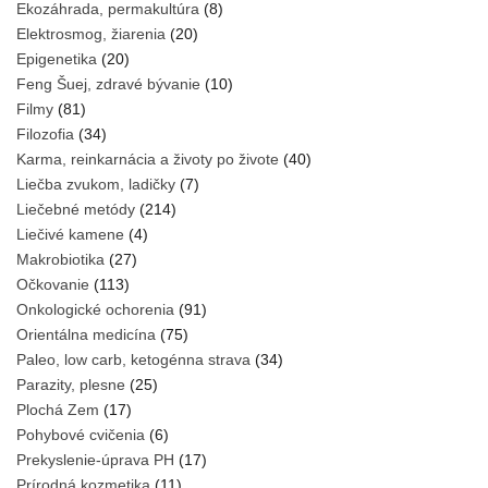
Ekozáhrada, permakultúra
(8)
Elektrosmog, žiarenia
(20)
Epigenetika
(20)
Feng Šuej, zdravé bývanie
(10)
Filmy
(81)
Filozofia
(34)
Karma, reinkarnácia a životy po živote
(40)
Liečba zvukom, ladičky
(7)
Liečebné metódy
(214)
Liečivé kamene
(4)
Makrobiotika
(27)
Očkovanie
(113)
Onkologické ochorenia
(91)
Orientálna medicína
(75)
Paleo, low carb, ketogénna strava
(34)
Parazity, plesne
(25)
Plochá Zem
(17)
Pohybové cvičenia
(6)
Prekyslenie-úprava PH
(17)
Prírodná kozmetika
(11)