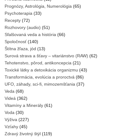
Prognózy, Astrológia, Numerológia
(65)
Psychoterapia
(33)
Recepty
(72)
Rozhovory (audio)
(51)
Sfalšovaná veda a história
(66)
Spoločnosť
(140)
Štítna žľaza, jód
(13)
Surová strava a šťavy – vitariánstvo (RAW)
(62)
Tehotenstvo, pôrod, antikoncepcia
(21)
Toxické látky a detoxikácia organizmu
(43)
Transformácia, evolúcia a proroctvá
(86)
UFO, záhady, sci-fi, mimozemšťania
(37)
Veda
(68)
Videá
(362)
Vitamíny a Minerály
(61)
Voda
(30)
Výživa
(227)
Vzťahy
(45)
Zdravý životný štýl
(119)