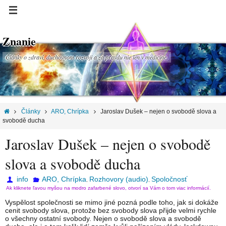
Znanie
Články o zdraví, duchovnom rozvoji a za pravdu nie len v medicíne.
Články
ARO, Chrípka
Jaroslav Dušek – nejen o svobodě slova a
svobodě ducha
Jaroslav Dušek – nejen o svobodě
slova a svobodě ducha
info
ARO, Chrípka
Rozhovory (audio)
Spoločnosť
,
,
Ak kliknete ľavou myšou na modro zafarbené slovo, otvorí sa Vám o tom viac informácií.
Vyspělost společnosti se mimo jiné pozná podle toho, jak si dokáže
cenit svobody slova, protože bez svobody slova přijde velmi rychle
o všechny ostatní svobody. Nejen o svobodě slova a svobodě