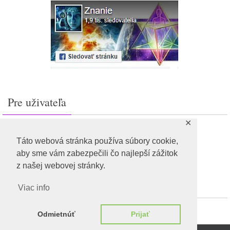
Pre uživateľa
✕
Prihlásiť sa
Feed záznamov
Táto webová stránka používa súbory cookie,
RSS feed komentárov
aby sme vám zabezpečili čo najlepší zážitok
WordPress.org
z našej webovej stránky.
Viac info
Odmietnúť
Prijať