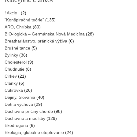
! Akcie !
(2)
"Konšpiračné teórie"
(135)
ARO, Chrípka
(80)
BIO-logická – Germánska Nová Medicína
(28)
Breathariánstvo, pránická výživa
(6)
Brušné tance
(5)
Bylinky
(36)
Cholesterol
(9)
Chudnutie
(8)
Cirkev
(21)
Články
(6)
Cukrovka
(26)
Dejiny, Slovania
(40)
Deti a výchova
(29)
Duchovné príčiny chorôb
(98)
Duchovno a modlitby
(129)
Ekodrogéria
(6)
Ekológia, globálne otepľovanie
(24)