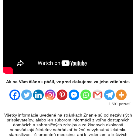
Ak sa Vám článok páčil, vopred ďakujeme za jeho zdieľanie:
1 591 pozretí
Všetky informácie uvedené na stránkach Znanie sú od nezávislých
prispievateľov, alebo len súborom informácii z voľne dostupných
domácich a zahraničných zdrojov a za žiadnych okolností
nenavádzajú čitateľov nahrádzať bežnú nevyhnutnú lekársku
starostlivosť, či urgentnú medicínu, ani k tvrdeniam o liečivých