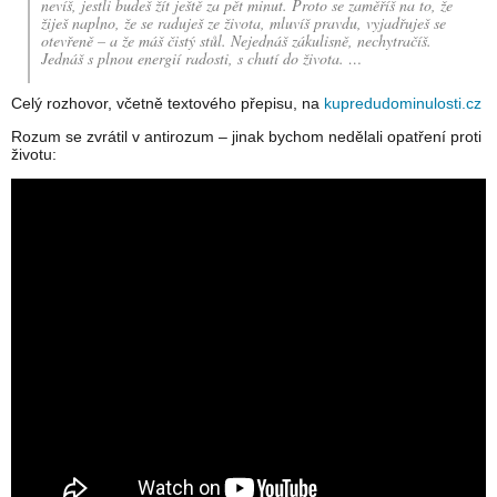
nevíš, jestli budeš žít ještě za pět minut. Proto se zaměříš na to, že
žiješ naplno, že se raduješ ze života, mluvíš pravdu, vyjadřuješ se
otevřeně – a že máš čistý stůl. Nejednáš zákulisně, nechytračíš.
Jednáš s plnou energií radosti, s chutí do života. …
Celý rozhovor, včetně textového přepisu, na
kupredudominulosti.cz
Rozum se zvrátil v antirozum – jinak bychom nedělali opatření proti
životu: