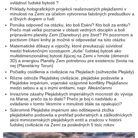
ovládnuť ľudské bytosti ?
Príklady holografických projekcii realizovaných plejáďanmi v
minulosti na Zemi za účelom vytvorenia falošných predsudkov a
a lživých dogiem u ľudí
Ponúka odpoveď na otázku, kto boli Eséni? Kto boli za entitu?
Prečo mali veľké poznanie v oblasti vedných disciplín a boli
prípravármi planéty Zem (Danebury) pre život? Pri pozornom a
poctivom čítaní knihy je možné si odpovedať na túto otázku
Matematické dôkazy a výpočty, ktoré preukazujú súvislosť
medzi frekvenčným vzostupom „duše“ ľudskej bytosti ako
multidimenzionálnej bytosti žijúcej na Zemi v hmote (dimenzii
3D) a energiou Planéty Zem potrebnou pre existenciu života na
nej (Planetárny Torun)
Počiatky osídlenia a civilizácie na Plejádach (súhvezdie Plejády)
Rôzne odnože Plejádskej civilizácie, plejádske podsvetie a
Plejádske impérium, vojenské vzájomné konflikty Plejáďanov
medzi sebou a aj s inými entitami, napr. Alteánčanmi
Invazívne zásahy Plejádskych imperiálnych mocností do vývoja
na Marse, prečo sa to dialo? Prečo je boj o nadvládu a
ovládanie v tomto Vesmíre v minulosti stále sa opakujúci?
Súkromné Plejádske impérium ako odštiepená zložka
plejádskeho podsvetia a prehľad podvratných a záškodníckych
akcii mimozemských plejádskych entít a zradcov v histórii
ľudskej civilizácie na Zemi za posledných 5 tisíc rokov