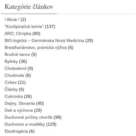
Kategórie článkov
! Akcie !
(2)
"Konšpiračné teórie"
(137)
ARO, Chrípka
(80)
BIO-logická – Germánska Nová Medicína
(28)
Breathariánstvo, pránická výživa
(6)
Brušné tance
(5)
Bylinky
(36)
Cholesterol
(9)
Chudnutie
(8)
Cirkev
(21)
Články
(6)
Cukrovka
(26)
Dejiny, Slovania
(40)
Deti a výchova
(29)
Duchovné príčiny chorôb
(98)
Duchovno a modlitby
(129)
Ekodrogéria
(6)