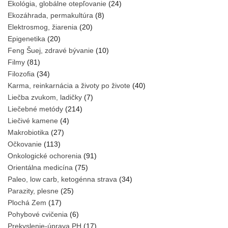
Ekológia, globálne otepľovanie
(24)
Ekozáhrada, permakultúra
(8)
Elektrosmog, žiarenia
(20)
Epigenetika
(20)
Feng Šuej, zdravé bývanie
(10)
Filmy
(81)
Filozofia
(34)
Karma, reinkarnácia a životy po živote
(40)
Liečba zvukom, ladičky
(7)
Liečebné metódy
(214)
Liečivé kamene
(4)
Makrobiotika
(27)
Očkovanie
(113)
Onkologické ochorenia
(91)
Orientálna medicína
(75)
Paleo, low carb, ketogénna strava
(34)
Parazity, plesne
(25)
Plochá Zem
(17)
Pohybové cvičenia
(6)
Prekyslenie-úprava PH
(17)