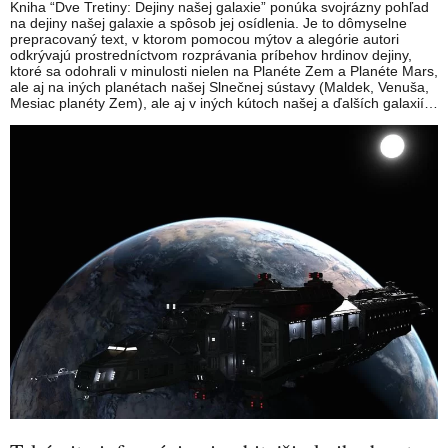
Kniha “Dve Tretiny: Dejiny našej galaxie” ponúka svojrázny pohľad
na dejiny našej galaxie a spôsob jej osídlenia. Je to dômyselne
prepracovaný text, v ktorom pomocou mýtov a alegórie autori
odkrývajú prostredníctvom rozprávania príbehov hrdinov dejiny,
ktoré sa odohrali v minulosti nielen na Planéte Zem a Planéte Mars,
ale aj na iných planétach našej Slnečnej sústavy (Maldek, Venuša,
Mesiac planéty Zem), ale aj v iných kútoch našej a ďalších galaxií…