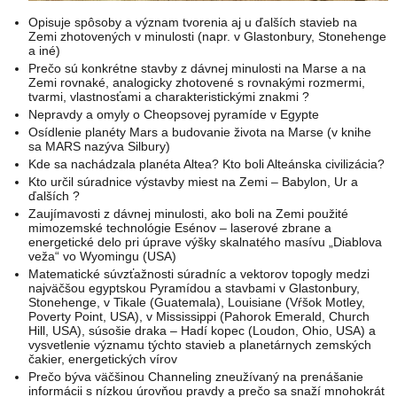
Opisuje spôsoby a význam tvorenia aj u ďalších stavieb na
Zemi zhotovených v minulosti (napr. v Glastonbury, Stonehenge
a iné)
Prečo sú konkrétne stavby z dávnej minulosti na Marse a na
Zemi rovnaké, analogicky zhotovené s rovnakými rozmermi,
tvarmi, vlastnosťami a charakteristickými znakmi ?
Nepravdy a omyly o Cheopsovej pyramíde v Egypte
Osídlenie planéty Mars a budovanie života na Marse (v knihe
sa MARS nazýva Silbury)
Kde sa nachádzala planéta Altea? Kto boli Alteánska civilizácia?
Kto určil súradnice výstavby miest na Zemi – Babylon, Ur a
ďalších ?
Zaujímavosti z dávnej minulosti, ako boli na Zemi použité
mimozemské technológie Esénov – laserové zbrane a
energetické delo pri úprave výšky skalnatého masívu „Diablova
veža“ vo Wyomingu (USA)
Matematické súvzťažnosti súradníc a vektorov topogly medzi
najväčšou egyptskou Pyramídou a stavbami v Glastonbury,
Stonehenge, v Tikale (Guatemala), Louisiane (Vŕšok Motley,
Poverty Point, USA), v Mississippi (Pahorok Emerald, Church
Hill, USA), súsošie draka – Hadí kopec (Loudon, Ohio, USA) a
vysvetlenie významu týchto stavieb a planetárnych zemských
čakier, energetických vírov
Prečo býva väčšinou Channeling zneužívaný na prenášanie
informácii s nízkou úrovňou pravdy a prečo sa snaží mnohokrát