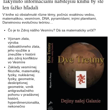
Takýmito informáciami nabitejšiu knihu by ste
len ťažko hľadali
V knihe sú obsiahnuté rôzne témy, počnúc exaktnou vedou,
matematikou, vesmírom, DNA, pyramídami, inými planétami,
Darwinovou evolučnou teóriou…
Čo je to Zdroj nášho Vesmíru? Dá sa matematicky určiť?
Význam zlata,
výroba
rádioaktívneho zlata,
jeho využitie a
zneužitie v histórii
ako zdroj konfliktov
vo Vesmíre
Základy vesmírnej
filozofie, matematiky,
fyziky, nukleárnej
fyziky, geometrie,
deskriptívnej
geometrie, vznik
antigravitačného
pohonu v pradávnej
histórii,
hyperdimenzionalita,
nekonečno