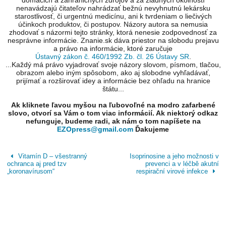
domácich a zahraničných zdrojov a za žiadnych okolností
nenavádzajú čitateľov nahrádzať bežnú nevyhnutnú lekársku
starostlivosť, či urgentnú medicínu, ani k tvrdeniam o liečivých
účinkoch produktov, či postupov. Názory autora sa nemusia
zhodovať s názormi tejto stránky, ktorá nenesie zodpovednosť za
nesprávne informácie. Znanie.sk dáva priestor na slobodu prejavu
a právo na informácie, ktoré zaručuje
Ústavný zákon č. 460/1992 Zb. čl. 26 Ústavy SR
.
...Každý má právo vyjadrovať svoje názory slovom, písmom, tlačou,
obrazom alebo iným spôsobom, ako aj slobodne vyhľadávať,
prijímať a rozširovať idey a informácie bez ohľadu na hranice
štátu...
Ak kliknete ľavou myšou na ľubovoľné na modro zafarbené
slovo, otvorí sa Vám o tom viac informácií. Ak niektorý odkaz
nefunguje, budeme radi, ak nám o tom napíšete na
EZOpress@gmail.com
Ďakujeme
Vitamín D – všestranný
Isoprinosine a jeho možnosti v
ochranca aj pred tzv
prevenci a v léčbě akutní
„koronavírusom“
respirační virové infekce