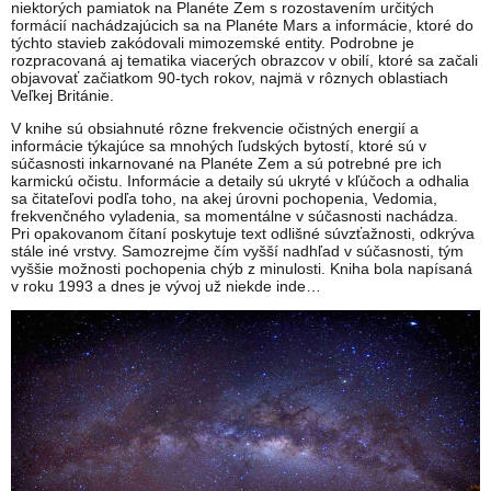
niektorých pamiatok na Planéte Zem s rozostavením určitých
formácií nachádzajúcich sa na Planéte Mars a informácie, ktoré do
týchto stavieb zakódovali mimozemské entity. Podrobne je
rozpracovaná aj tematika viacerých obrazcov v obilí, ktoré sa začali
objavovať začiatkom 90-tych rokov, najmä v rôznych oblastiach
Veľkej Británie.
V knihe sú obsiahnuté rôzne frekvencie očistných energií a
informácie týkajúce sa mnohých ľudských bytostí, ktoré sú v
súčasnosti inkarnované na Planéte Zem a sú potrebné pre ich
karmickú očistu. Informácie a detaily sú ukryté v kľúčoch a odhalia
sa čitateľovi podľa toho, na akej úrovni pochopenia, Vedomia,
frekvenčného vyladenia, sa momentálne v súčasnosti nachádza.
Pri opakovanom čítaní poskytuje text odlišné súvzťažnosti, odkrýva
stále iné vrstvy. Samozrejme čím vyšší nadhľad v súčasnosti, tým
vyššie možnosti pochopenia chýb z minulosti. Kniha bola napísaná
v roku 1993 a dnes je vývoj už niekde inde…