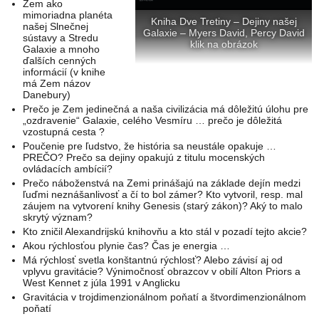
Zem ako
mimoriadna planéta
Kniha Dve Tretiny – Dejiny našej
našej Slnečnej
Galaxie – Myers David, Percy David
sústavy a Stredu
klik na obrázok
Galaxie a mnoho
ďalších cenných
informácií (v knihe
má Zem názov
Danebury)
Prečo je Zem jedinečná a naša civilizácia má dôležitú úlohu pre
„ozdravenie“ Galaxie, celého Vesmíru … prečo je dôležitá
vzostupná cesta ?
Poučenie pre ľudstvo, že história sa neustále opakuje …
PREČO? Prečo sa dejiny opakujú z titulu mocenských
ovládacích ambícií?
Prečo náboženstvá na Zemi prinášajú na základe dejín medzi
ľuďmi neznášanlivosť a čí to bol zámer? Kto vytvoril, resp. mal
záujem na vytvorení knihy Genesis (starý zákon)? Aký to malo
skrytý význam?
Kto zničil Alexandrijskú knihovňu a kto stál v pozadí tejto akcie?
Akou rýchlosťou plynie čas? Čas je energia …
Má rýchlosť svetla konštantnú rýchlosť? Alebo závisí aj od
vplyvu gravitácie? Výnimočnosť obrazcov v obilí Alton Priors a
West Kennet z júla 1991 v Anglicku
Gravitácia v trojdimenzionálnom poňatí a štvordimenzionálnom
poňatí