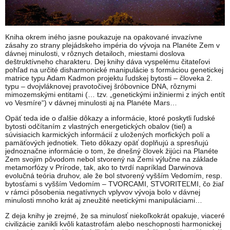
Kniha okrem iného jasne poukazuje na opakované invazívne
zásahy zo strany plejádskeho impéria do vývoja na Planéte Zem v
dávnej minulosti, v rôznych detailoch, miestami doslova
deštruktívneho charakteru. Dej knihy dáva vyspelému čitateľovi
pohľad na určité disharmonické manipulácie s formáciou genetickej
matrice typu Adam Kadmon projektu ľudskej bytosti – človeka 2.
typu – dvojvláknovej pravotočivej šróbovnice DNA, rôznymi
mimozemskými entitami (… tzv. „genetickými inžiniermi z iných entít
vo Vesmíre“) v dávnej minulosti aj na Planéte Mars…
Opäť teda ide o ďalšie dôkazy a informácie, ktoré poskytli ľudské
bytosti odčítaním z vlastných energetických obalov (tiel) a
súvisiacich karmických informácií z uložených morfických polí a
pamäťových jednotiek. Tieto dôkazy opäť doplňujú a spresňujú
jednoznačne informácie o tom, že dnešný človek žijúci na Planéte
Zem svojim pôvodom nebol stvorený na Zemi výlučne na základe
metamorfózy v Prírode, tak, ako to tvrdí napríklad Darwinova
evolučná teória druhov, ale že bol stvorený vyšším Vedomím, resp.
bytosťami s vyšším Vedomím – TVORCAMI, STVORITEĽMI, čo žiaľ
v rámci pôsobenia negatívnych vplyvov vývoja bolo v dávnej
minulosti mnoho krát aj zneužité neetickými manipuláciami…
Z deja knihy je zrejmé, že sa minulosť niekoľkokrát opakuje, viaceré
civilizácie zanikli kvôli katastrofám alebo neschopnosti harmonickej