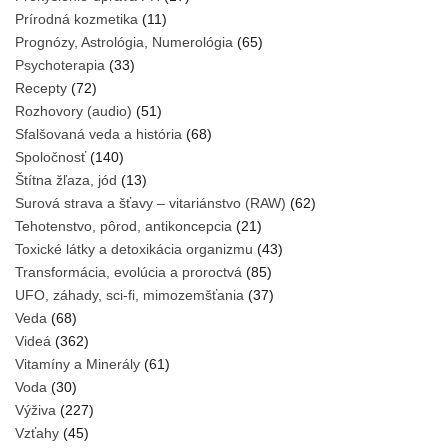
Prírodná kozmetika
(11)
Prognózy, Astrológia, Numerológia
(65)
Psychoterapia
(33)
Recepty
(72)
Rozhovory (audio)
(51)
Sfalšovaná veda a história
(68)
Spoločnosť
(140)
Štítna žľaza, jód
(13)
Surová strava a šťavy – vitariánstvo (RAW)
(62)
Tehotenstvo, pôrod, antikoncepcia
(21)
Toxické látky a detoxikácia organizmu
(43)
Transformácia, evolúcia a proroctvá
(85)
UFO, záhady, sci-fi, mimozemšťania
(37)
Veda
(68)
Videá
(362)
Vitamíny a Minerály
(61)
Voda
(30)
Výživa
(227)
Vzťahy
(45)