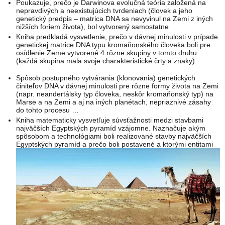
Poukazuje, prečo je Darwinova evolučná teória založená na
nepravdivých a neexistujúcich tvrdeniach (človek a jeho
genetický predpis – matrica DNA sa nevyvinul na Zemi z iných
nižších foriem života), bol vytvorený samostatne
Kniha predkladá vysvetlenie, prečo v dávnej minulosti v prípade
genetickej matrice DNA typu kromaňonského človeka boli pre
osídlenie Zeme vytvorené 4 rôzne skupiny v tomto druhu
(každá skupina mala svoje charakteristické črty a znaky)
Spôsob postupného vytvárania (klonovania) genetických
činiteľov DNA v dávnej minulosti pre rôzne formy života na Zemi
(napr. neandertálsky typ človeka, neskôr kromaňonský typ) na
Marse a na Zemi a aj na iných planétach, nepriaznivé zásahy
do tohto procesu …
Kniha matematicky vysvetľuje súvsťažnosti medzi stavbami
najväčších Egyptských pyramíd vzájomne. Naznačuje akým
spôsobom a technológiami boli realizované stavby najväčších
Egyptských pyramíd a prečo boli postavené a ktorými entitami