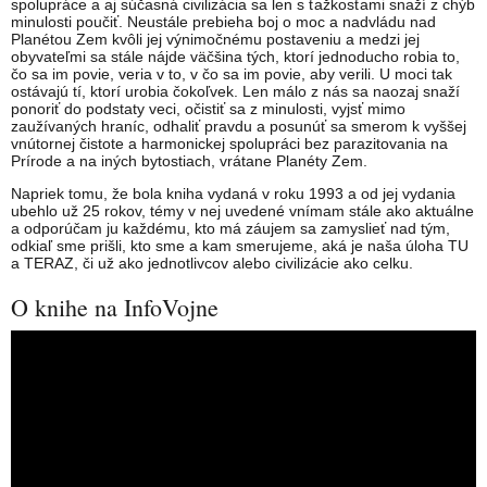
spolupráce a aj súčasná civilizácia sa len s ťažkosťami snaží z chýb
minulosti poučiť. Neustále prebieha boj o moc a nadvládu nad
Planétou Zem kvôli jej výnimočnému postaveniu a medzi jej
obyvateľmi sa stále nájde väčšina tých, ktorí jednoducho robia to,
čo sa im povie, veria v to, v čo sa im povie, aby verili. U moci tak
ostávajú tí, ktorí urobia čokoľvek. Len málo z nás sa naozaj snaží
ponoriť do podstaty veci, očistiť sa z minulosti, vyjsť mimo
zaužívaných hraníc, odhaliť pravdu a posunúť sa smerom k vyššej
vnútornej čistote a harmonickej spolupráci bez parazitovania na
Prírode a na iných bytostiach, vrátane Planéty Zem.
Napriek tomu, že bola kniha vydaná v roku 1993 a od jej vydania
ubehlo už 25 rokov, témy v nej uvedené vnímam stále ako aktuálne
a odporúčam ju každému, kto má záujem sa zamyslieť nad tým,
odkiaľ sme prišli, kto sme a kam smerujeme, aká je naša úloha TU
a TERAZ, či už ako jednotlivcov alebo civilizácie ako celku.
O knihe na InfoVojne