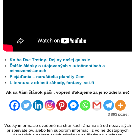
Kniha Dve Tretiny: Dejiny našej galaxie
Ďalšie články o utajovaných skutočnostiach a
mimozemšťanoch
Plejáďania – narušitelia planéty Zem
Literatura z oblasti záhady, fantasy, sci-fi
Ak sa Vám článok páčil, vopred ďakujeme za jeho zdieľanie:
3 893 pozretí
Všetky informácie uvedené na stránkach Znanie sú od nezávislých
prispievateľov, alebo len súborom informácii z voľne dostupných