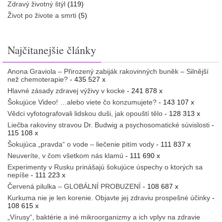
Zdravý životný štýl
(119)
Život po živote a smrti
(5)
Najčitanejšie články
Anona Graviola – Přirozený zabiják rakovinných buněk – Silnější
než chemoterapie?
- 435 527 x
Hlavné zásady zdravej výživy v kocke
- 241 878 x
Šokujúce Video! …alebo viete čo konzumujete?
- 143 107 x
Vědci vyfotografovali lidskou duši, jak opouští tělo
- 128 313 x
Liečba rakoviny stravou Dr. Budwig a psychosomatické súvislosti
-
115 108 x
Šokujúca „pravda“ o vode – liečenie pitím vody
- 111 837 x
Neuveríte, v čom všetkom nás klamú
- 111 690 x
Experimenty v Rusku prinášajú šokujúce úspechy o ktorých sa
nepíše
- 111 223 x
Červená pilulka – GLOBÁLNÍ PROBUZENÍ
- 108 687 x
Kurkuma nie je len korenie. Objavte jej zdraviu prospešné účinky
-
108 615 x
„Vírusy“, baktérie a iné mikroorganizmy a ich vplyv na zdravie