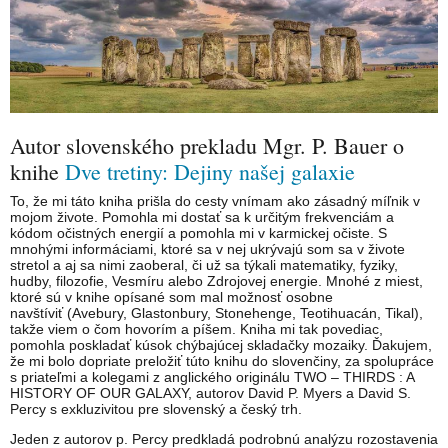
Autor slovenského prekladu Mgr. P. Bauer o
knihe
Dve tretiny: Dejiny našej galaxie
To, že mi táto kniha prišla do cesty vnímam ako zásadný míľnik v
mojom živote. Pomohla mi dostať sa k určitým frekvenciám a
kódom očistných energií a pomohla mi v karmickej očiste. S
mnohými informáciami, ktoré sa v nej ukrývajú som sa v živote
stretol a aj sa nimi zaoberal, či už sa týkali matematiky, fyziky,
hudby, filozofie, Vesmíru alebo Zdrojovej energie. Mnohé z miest,
ktoré sú v knihe opísané som mal možnosť osobne
navštíviť (Avebury, Glastonbury, Stonehenge, Teotihuacán, Tikal),
takže viem o čom hovorím a píšem. Kniha mi tak povediac,
pomohla poskladať kúsok chýbajúcej skladačky mozaiky. Ďakujem,
že mi bolo dopriate preložiť túto knihu do slovenčiny, za spolupráce
s priateľmi a kolegami z anglického originálu TWO – THIRDS : A
HISTORY OF OUR GALAXY, autorov David P. Myers a David S.
Percy s exkluzivitou pre slovenský a český trh.
Jeden z autorov p. Percy predkladá podrobnú analýzu rozostavenia