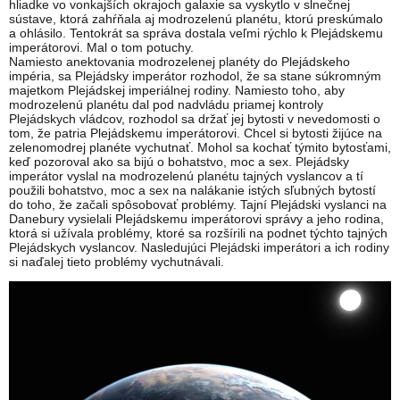
hliadke vo vonkajších okrajoch galaxie sa vyskytlo v slnečnej
sústave, ktorá zahŕňala aj modrozelenú planétu, ktorú preskúmalo
a ohlásilo. Tentokrát sa správa dostala veľmi rýchlo k Plejádskemu
imperátorovi. Mal o tom potuchy.
Namiesto anektovania modrozelenej planéty do Plejádskeho
impéria, sa Plejádsky imperátor rozhodol, že sa stane súkromným
majetkom Plejádskej imperiálnej rodiny. Namiesto toho, aby
modrozelenú planétu dal pod nadvládu priamej kontroly
Plejádskych vládcov, rozhodol sa držať jej bytosti v nevedomosti o
tom, že patria Plejádskemu imperátorovi. Chcel si bytosti žijúce na
zelenomodrej planéte vychutnať. Mohol sa kochať týmito bytosťami,
keď pozoroval ako sa bijú o bohatstvo, moc a sex. Plejádsky
imperátor vyslal na modrozelenú planétu tajných vyslancov a tí
použili bohatstvo, moc a sex na nalákanie istých sľubných bytostí
do toho, že začali spôsobovať problémy. Tajní Plejádski vyslanci na
Danebury vysielali Plejádskemu imperátorovi správy a jeho rodina,
ktorá si užívala problémy, ktoré sa rozšírili na podnet týchto tajných
Plejádskych vyslancov. Nasledujúci Plejádski imperátori a ich rodiny
si naďalej tieto problémy vychutnávali.