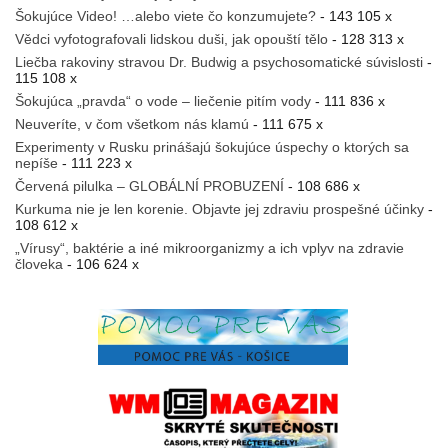
Šokujúce Video! …alebo viete čo konzumujete?
- 143 105 x
Vědci vyfotografovali lidskou duši, jak opouští tělo
- 128 313 x
Liečba rakoviny stravou Dr. Budwig a psychosomatické súvislosti
-
115 108 x
Šokujúca „pravda“ o vode – liečenie pitím vody
- 111 836 x
Neuveríte, v čom všetkom nás klamú
- 111 675 x
Experimenty v Rusku prinášajú šokujúce úspechy o ktorých sa
nepíše
- 111 223 x
Červená pilulka – GLOBÁLNÍ PROBUZENÍ
- 108 686 x
Kurkuma nie je len korenie. Objavte jej zdraviu prospešné účinky
-
108 612 x
„Vírusy“, baktérie a iné mikroorganizmy a ich vplyv na zdravie
človeka
- 106 624 x