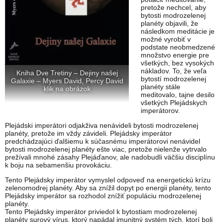
pretože nechcel, aby
bytosti modrozelenej
planéty objavili, že
následkom meditácie je
možné vyrobiť v
podstate neobmedzené
množstvo energie pre
všetkých, bez vysokých
nákladov. To, že veľa
Kniha Dve Tretiny – Dejiny našej
bytostí modrozelenej
Galaxie – Myers David, Percy David
planéty stále
klik na obrázok
meditovalo, tajne desilo
všetkých Plejádskych
imperátorov.
Plejádski imperátori odjakživa nenávideli bytosti modrozelenej
planéty, pretože im vždy závideli. Plejádsky imperátor
predchádzajúci ďalšiemu k súčasnému imperátorovi nenávidel
bytosti modrozelenej planéty ešte viac, pretože nielenže vytrvalo
prežívali mnohé zásahy Plejáďanov, ale nadobudli väčšiu disciplínu
k boju na sebamenšiu provokáciu.
Tento Plejádsky imperátor vymyslel odpoveď na energetickú krízu
zelenomodrej planéty. Aby sa znížil dopyt po energii planéty, tento
Plejádsky imperátor sa rozhodol znížiť populáciu modrozelenej
planéty.
Tento Plejádsky imperátor priviedol k bytostiam modrozelenej
planéty surový vírus, ktorý napádal imunitný systém tých, ktorí boli