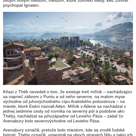
svojím novým mestom, mestom, ktoré zomrelo vtedy, keď zomrel
psychopat Ignaten.
Kňazi z Théb nevedeli o tom, že existuje tretí míľnik – nachádzajúci
sa naprieč zálivom z Puntu a od neho severne, na malom myse
východne od juhovýchodného cípu Arabského poloostrova – na
mieste, ktoré Eséni nazvali Aden. Míľnik v Adene sa nachádzal v
jednej sedmine cesty od rovníka na severný pól a podobne ako
Théby, nachádzal sa juhozápadne od Levieho Pása – zatiaľ čo
Avenabury bolo severovýchodne od Levieho Pása.
Avenabury označili, pretože bolo miestom, kde sa zrodili ľudské
bytosti. Théby označili, umiestnili na oboch stranách Nílu a takto ich