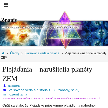
Znanie
Články o zdraví, duchovnom rozvoji a za pravdu nie len v medicíne.
Články
Sfalšovaná veda a história
Plejáďania – narušitelia planéty
ZEM
Plejáďania – narušitelia planéty
ZEM
asistent
Sfalšovaná veda a história
UFO, záhady, sci-fi,
,
mimozemšťania
Ak kliknete ľavou myšou na modro zafarbené slovo, otvorí sa Vám o tom viac informácií.
Opäť sa stalo, že Plejádske prieskumné plavidlo na náhodnej