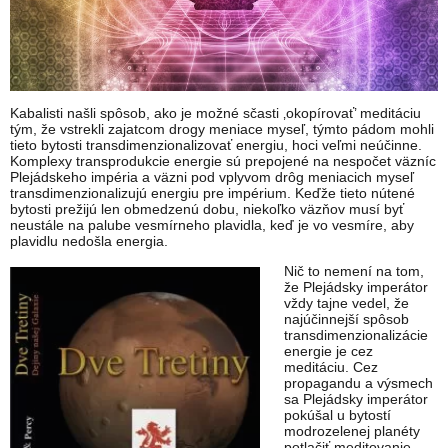
Kabalisti našli spôsob, ako je možné sčasti ‚okopírovať’ meditáciu
tým, že vstrekli zajatcom drogy meniace myseľ, týmto pádom mohli
tieto bytosti transdimenzionalizovať energiu, hoci veľmi neúčinne.
Komplexy transprodukcie energie sú prepojené na nespočet väzníc
Plejádskeho impéria a väzni pod vplyvom drôg meniacich myseľ
transdimenzionalizujú energiu pre impérium. Keďže tieto nútené
bytosti prežijú len obmedzenú dobu, niekoľko väzňov musí byť
neustále na palube vesmírneho plavidla, keď je vo vesmíre, aby
plavidlu nedošla energia.
Nič to nemení na tom,
že Plejádsky imperátor
vždy tajne vedel, že
najúčinnejší spôsob
transdimenzionalizácie
energie je cez
meditáciu. Cez
propagandu a výsmech
sa Plejádsky imperátor
pokúšal u bytostí
modrozelenej planéty
potlačiť meditovanie,