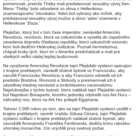
pomenovali, pretože Théby mali predstavovať sexuálny vývoj žien.
Meno ‘Théby‘ bolo odvodené zo slova z Hellenikosu
znamenajúceho ‘intoxikátor.’ Aden bol vybraný ako míľnik, aby
predstavoval sexuálny vývoj mužov a slovo ‘aden’ znamená v
Hellenikose ‘žľaza.’
Plejáďan, ktorý bol v tom čase imperátor, nenávidel Americkú
Revolúciu, revolúciu, ktorá sa uskutočnila a vyústila do úspešného
zavedenia dopredu hľadiacej republiky, ktorú uskutočnili vizionári,
ktorí boli dedičmi Helénskej civilizácie. Poznali hermetizmus,
chápali kroky tých, ktorí im v Amerike predchádzali a mali pre
všetkých veľkú nádej lepšej budúcnosti.
Na vyváženie Americkej Revolúcie tajní Plejádski vyslanci operujúci
z krajine prekliatych, naviedli sľubné bytosti vo Francúzsku, aby
narušili Francúzsku Revolúciu a aby Francúzov odviedli od ich
predstáv Bratstva, Rovnosti a Slobody a presmerovali ich k
závistlivej triednej nenávisti a tvrdohlavému nacionalizmu.
Najsľubnejšia z týchto bytostí, ktorú nalákali tajní Plejádski vyslanci
bol Napoleon Bonaparte, ktorého jednotky odstrelili nos Ark Huru –
náhradný nos, ktorý na Ark Hur prilepili Egypťania.
Takmer 2.000 rokov po tom, ako sa tajní Plejádski vyslanci usídlili v
krajine prekliatych, zavinili ’vraždu Júliusa Cézara, tajní Plejádski
vyslanci sídliaci v krajine prekliatych nalákali sľubné bytosti, aby
zavraždili Arcivojvodu Františka Ferdinanda, dediča trónu rakúsko-
uhorskej monarchie, čím urýchlili prvý svetový požiar.