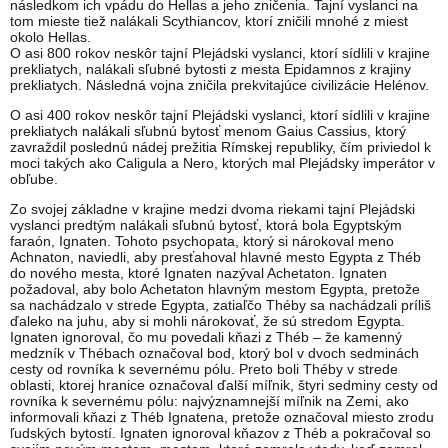
následkom ich vpádu do Hellas a jeho zničenia. Tajní vyslanci na
tom mieste tiež nalákali Scythiancov, ktorí zničili mnohé z miest
okolo Hellas.
O asi 800 rokov neskôr tajní Plejádski vyslanci, ktorí sídlili v krajine
prekliatych, nalákali sľubné bytosti z mesta Epidamnos z krajiny
prekliatych. Následná vojna zničila prekvitajúce civilizácie Helénov.
O asi 400 rokov neskôr tajní Plejádski vyslanci, ktorí sídlili v krajine
prekliatych nalákali sľubnú bytosť menom Gaius Cassius, ktorý
zavraždil poslednú nádej prežitia Rímskej republiky, čím priviedol k
moci takých ako Caligula a Nero, ktorých mal Plejádsky imperátor v
obľube.
Zo svojej základne v krajine medzi dvoma riekami tajní Plejádski
vyslanci predtým nalákali sľubnú bytosť, ktorá bola Egyptským
faraón, Ignaten. Tohoto psychopata, ktorý si nárokoval meno
Achnaton, naviedli, aby presťahoval hlavné mesto Egypta z Théb
do nového mesta, ktoré Ignaten nazýval Achetaton. Ignaten
požadoval, aby bolo Achetaton hlavným mestom Egypta, pretože
sa nachádzalo v strede Egypta, zatiaľčo Théby sa nachádzali príliš
ďaleko na juhu, aby si mohli nárokovať, že sú stredom Egypta.
Ignaten ignoroval, čo mu povedali kňazi z Théb – že kamenný
medzník v Thébach označoval bod, ktorý bol v dvoch sedminách
cesty od rovníka k severnému pólu. Preto boli Théby v strede
oblasti, ktorej hranice označoval ďalší míľnik, štyri sedminy cesty od
rovníka k severnému pólu: najvýznamnejší míľnik na Zemi, ako
informovali kňazi z Théb Ignatena, pretože označoval miesto zrodu
ľudských bytostí. Ignaten ignoroval kňazov z Théb a pokračoval so