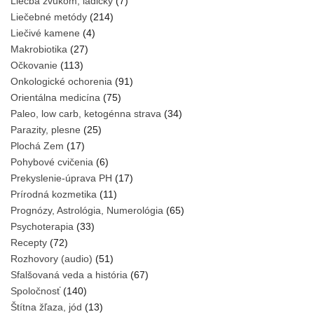
Liečba zvukom, ladičky
(7)
Liečebné metódy
(214)
Liečivé kamene
(4)
Makrobiotika
(27)
Očkovanie
(113)
Onkologické ochorenia
(91)
Orientálna medicína
(75)
Paleo, low carb, ketogénna strava
(34)
Parazity, plesne
(25)
Plochá Zem
(17)
Pohybové cvičenia
(6)
Prekyslenie-úprava PH
(17)
Prírodná kozmetika
(11)
Prognózy, Astrológia, Numerológia
(65)
Psychoterapia
(33)
Recepty
(72)
Rozhovory (audio)
(51)
Sfalšovaná veda a história
(67)
Spoločnosť
(140)
Štítna žľaza, jód
(13)