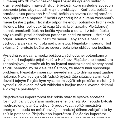
O menej ako 30 rokov neskôr tajní Plejádski vyslanci sídliaci v
krajine prekliatych naviedli sľubné bytosti, ktoré následne spôsobili
besnenie juhu, aby napadli krajinu prekliatych. Keď bola beštiálna
armáda kruto porazená Helénmi, beštia zo severu (ktorej armáda
bola pripravená napadnúť beštiu východu) bola nútená zasiahnuť v
mene beštie z juhu. Hrdinský odpor Helénov (potomkov hrdinských
Helénov, ktorí boli dvakrát rozprášení, kvôli zásahu Plejáďanov)
jednak oneskorili útok na beštiu východu a odtiahli z tohto útoku,
aby zaútočili proti jednotkám patriacim beštii zo severu. Hrdinský
odpor Helénov zabránil beštii zo severu, aby zdolala beštiu z
východu a získala kontrolu nad planétou. Plejádsky imperátor bol
sklamaný, pretože beštia zo severu bola jeho obľúbenou beštiou.
Výsledná rovnováha medzi beštiou z východu, jej potomkami a
tými, ktorí najlepšie prijali kultúru Helénov, Plejádskeho imperátora
znepokojovali, pretože ak by sa bytosti modrozelenej planéty sami
zničili, nemohol by sa ďalej tešiť z toho, že medzi nimi spôsobuje
problémy. Plejádsky imperátor nevedel na túto dilemu nájsť žiadne
riešenie. Nakoniec vyriešili ľudské bytosti túto situáciu sami, keď
dovolili tajným Plejádskym vyslancom zvýšiť ich pokúšanie sľubných
bytostí z ich dvoch stálych základní v krajine medzi dvoma riekami
a v krajine prekliatych.
Plejádskemu imperátorovi tiež robila starosti vysoká spotreba
fosílnych palív bytosťami modrozelenej planéty. Ak nebudú bytosti
modrozelenej planéty schopné produkovať veľké množstvá
energie, nebudú sa môcť navzájom naďalej účinne zabíjať a to by
znížilo potešenie Plejádskeho imperátora. Plejádsky imperátor