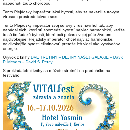
napadnutí touto chorobou.
Tento Plejádsky imperátor lákal bytosti, aby sa nakazili surovým
vírusom prostredníctvom sexu.
Tento Plejádsky imperátor svoj surový vírus navrhol tak, aby
napádal tých, ktorí sú spomedzi bytostí najviac harmonické, keďže
to sú tie ľudské bytosti, ktoré boli počas svojej púte životom
najdivokejšie. Plejádsky imperátor chcel najviac harmonické,
najdivokejšie bytosti eliminovať, pretože ich videl ako vysávačov
energie.
Úryvok z knihy
DVE TRETINY – DEJINY NAŠEJ GALAXIE – David
P. Meyers – David S. Percy
S prekladateľmi knihy sa môžete stretnúť na prednáške na
festivale: