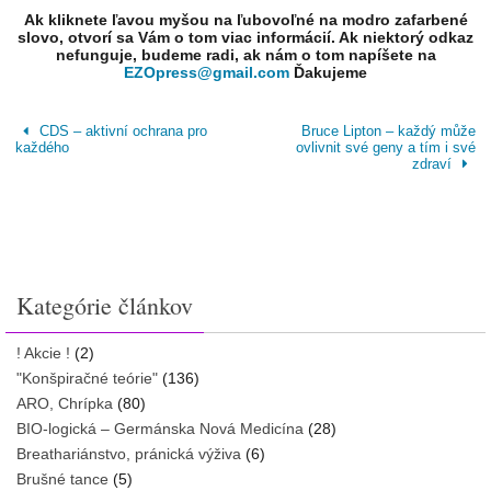
Ak kliknete ľavou myšou na ľubovoľné na modro zafarbené
slovo, otvorí sa Vám o tom viac informácií. Ak niektorý odkaz
nefunguje, budeme radi, ak nám o tom napíšete na
EZOpress@gmail.com
Ďakujeme
CDS – aktivní ochrana pro
Bruce Lipton – každý může
každého
ovlivnit své geny a tím i své
zdraví
Kategórie článkov
! Akcie !
(2)
"Konšpiračné teórie"
(136)
ARO, Chrípka
(80)
BIO-logická – Germánska Nová Medicína
(28)
Breathariánstvo, pránická výživa
(6)
Brušné tance
(5)