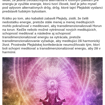
vedel, že jediná životaschopná alternatíva k fosílnym palivám pre
energiu je využitie energie, ktorú tvorí človek, keď je jeho myseľ
pod vplyvom alternatívnych drôg, drôg, ktoré tajní Plejádski vyslanci
predstavili ľudským bytostiam.
Krátko po tom, ako kabalisti zabavili Plejády, zistili, že čelili
nedostatku energie, pretože stále menej a menej meditujúcich
mohlo pokračovať v meditovaní, aby transdimenzionalizovali Horun
na torun. Keďže nebolo možné vytrénovať nových meditujúcich,
schopnosť meditovať a následne aj schopnosť
transdimenzionalizovať energiu sa vytrácala, pretože
transdimenzionalizovanie vyžaduje, aby meditujúci žili harmonický
život. Prostredie Plejádskej konfederácie neumožňovalo tým, ktorí
boli schopní meditovať a transdimenzionalizovať energiu, aby žili v
harmónii.