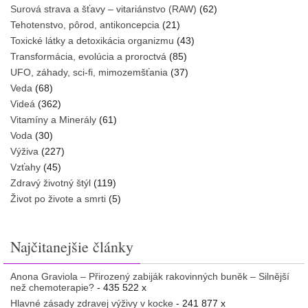
Surová strava a šťavy – vitariánstvo (RAW)
(62)
Tehotenstvo, pôrod, antikoncepcia
(21)
Toxické látky a detoxikácia organizmu
(43)
Transformácia, evolúcia a proroctvá
(85)
UFO, záhady, sci-fi, mimozemšťania
(37)
Veda
(68)
Videá
(362)
Vitamíny a Minerály
(61)
Voda
(30)
Výživa
(227)
Vzťahy
(45)
Zdravý životný štýl
(119)
Život po živote a smrti
(5)
Najčitanejšie články
Anona Graviola – Přirozený zabiják rakovinných buněk – Silnější
než chemoterapie?
- 435 522 x
Hlavné zásady zdravej výživy v kocke
- 241 877 x