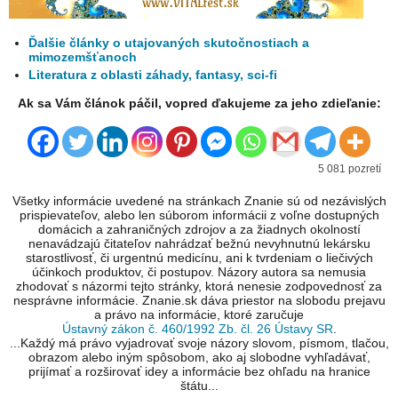
Ďalšie články o utajovaných skutočnostiach a
mimozemšťanoch
Literatura z oblasti záhady, fantasy, sci-fi
Ak sa Vám článok páčil, vopred ďakujeme za jeho zdieľanie:
5 081 pozretí
Všetky informácie uvedené na stránkach Znanie sú od nezávislých
prispievateľov, alebo len súborom informácii z voľne dostupných
domácich a zahraničných zdrojov a za žiadnych okolností
nenavádzajú čitateľov nahrádzať bežnú nevyhnutnú lekársku
starostlivosť, či urgentnú medicínu, ani k tvrdeniam o liečivých
účinkoch produktov, či postupov. Názory autora sa nemusia
zhodovať s názormi tejto stránky, ktorá nenesie zodpovednosť za
nesprávne informácie. Znanie.sk dáva priestor na slobodu prejavu
a právo na informácie, ktoré zaručuje
Ústavný zákon č. 460/1992 Zb. čl. 26 Ústavy SR
.
...Každý má právo vyjadrovať svoje názory slovom, písmom, tlačou,
obrazom alebo iným spôsobom, ako aj slobodne vyhľadávať,
prijímať a rozširovať idey a informácie bez ohľadu na hranice
štátu...