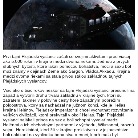
Prví tajní Plejádski vyslanci začali so svojimi aktivitami pred viacej
ako 5.000 rokmi v krajine medzi dvoma riekami. Jednou z prvých
sľubných bytostí, ktoré lákali pomocou bohatstva, moci a sexu bol
muž známy v dejinách Zeme ako Sargon, Vládca Akkadu. Krajina
medzi dvoma riekami sa stala prvou stálou základňou tajných
Plejádskych vyslancov.
Viac ako o tisíc rokov neskôr sa tajní Plejádski vyslanci presunuli na
západ a vytvorili druhú trvalú základňu v krajine tých, ktorí sú
zatratení, takmer v polovine cesty hore západným pobrežím
poloostrova, ktorý sa nachádzal na južnom konci, kde je Hellas,
krajina Helénov. Plejádsky imperátor si chcel vychutnať rozvrátenie
veľkých civilizácií, ktoré prekvitali v okolí Hellas. Tajní Plejádski
vyslanci nalákali princa na sex a boli schopní vyvolať medzi
Helénmi a ich obchodnými partnermi z východu, Wilusanmi, hroznú
vojnu. Heraklaidai, ktorí žili v krajine prekliatych a v jej susedstve
boli nalákaní na vyhliadku bohatstva a moci, ktorá mala byť