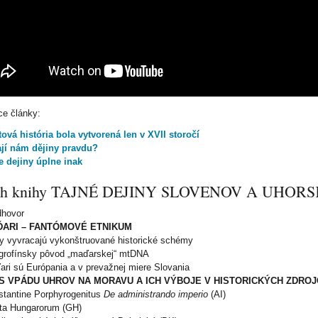
ce články:
ová história bola vytvorená len v XVII storočí
ají nám dějiny pravdu?
e dejiny úplne inak
ah knihy TAJNÉ DEJINY SLOVENOV A UHOR
dhovor
ARI – FANTÓMOVÉ ETNIKUM
y vyvracajú vykonštruované historické schémy
grofínsky pôvod „maďarskej“ mtDNA
ri sú Európania a v prevažnej miere Slovania
S VPÁDU UHROV NA MORAVU A ICH VÝBOJE V HISTORICKÝCH ZDRO
stantine Porphyrogenitus
De administrando imperio
(AI)
ta Hungarorum (GH)