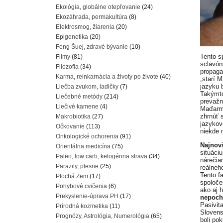
Ekológia, globálne otepľovanie
(24)
Ekozáhrada, permakultúra
(8)
Elektrosmog, žiarenia
(20)
Epigenetika
(20)
Feng Šuej, zdravé bývanie
(10)
Tento s
Filmy
(81)
sclavón
Filozofia
(34)
propaga
Karma, reinkarnácia a životy po živote
(40)
„starí 
jazyku b
Liečba zvukom, ladičky
(7)
Takýmto
Liečebné metódy
(214)
prevažn
Liečivé kamene
(4)
Maďarmi
zhrnúť s
Makrobiotika
(27)
jazykov
Očkovanie
(113)
niekde 
Onkologické ochorenia
(91)
Najnovš
Orientálna medicína
(75)
situáci
Paleo, low carb, ketogénna strava
(34)
nárečia
Parazity, plesne
(25)
reálneh
Tento f
Plochá Zem
(17)
spoloče
Pohybové cvičenia
(6)
ako aj 
Prekyslenie-úprava PH
(17)
nepocho
Pasivit
Prírodná kozmetika
(11)
Slovens
Prognózy, Astrológia, Numerológia
(65)
boli po