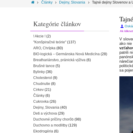
Články
Dejiny, Slovania
Tajné dejiny Slovenov a
Tajn
Kategórie článkov
Oská
Ak klikne
! Akcie !
(2)
V slove
"Konšpiračné teórie"
(137)
ako nie
vzťaho
ARO, Chrípka
(80)
patrili
BIO-logická – Germánska Nová Medicína
(28)
panónsk
Breathariánstvo, pránická výživa
(6)
nárečia
politic
Brušné tance
(5)
sa poje
Bylinky
(36)
Cholesterol
(9)
Chudnutie
(8)
Cirkev
(21)
Články
(6)
Cukrovka
(26)
Dejiny, Slovania
(40)
Deti a výchova
(29)
Duchovné príčiny chorôb
(98)
Duchovno a modlitby
(129)
Ekodrogéria
(6)