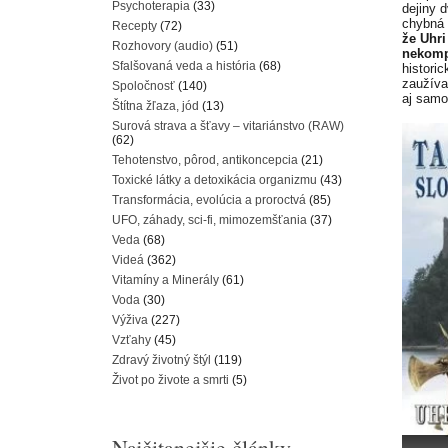
Psychoterapia
(33)
dejiny 
chybná 
Recepty
(72)
že Uhri
Rozhovory (audio)
(51)
nekomp
Sfalšovaná veda a história
(68)
histori
zaužíva
Spoločnosť
(140)
aj samo
Štítna žľaza, jód
(13)
Surová strava a šťavy – vitariánstvo (RAW)
(62)
Tehotenstvo, pôrod, antikoncepcia
(21)
Toxické látky a detoxikácia organizmu
(43)
Transformácia, evolúcia a proroctvá
(85)
UFO, záhady, sci-fi, mimozemšťania
(37)
Veda
(68)
Videá
(362)
Vitamíny a Minerály
(61)
Voda
(30)
Výživa
(227)
Vzťahy
(45)
Zdravý životný štýl
(119)
Život po živote a smrti
(5)
Najčitanejšie články