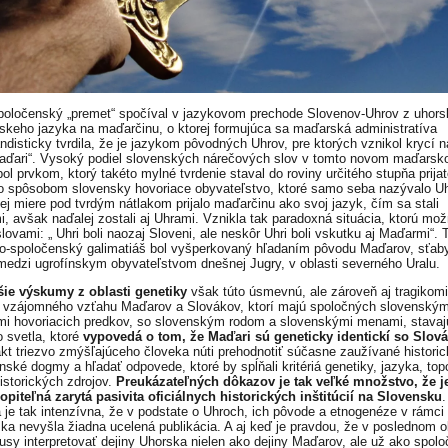
poločenský „premet“ spočíval v jazykovom prechode Slovenov-Uhrov z uhor
skeho jazyka na maďarčinu, o ktorej formujúca sa maďarská administratíva
ndisticky tvrdila, že je jazykom pôvodných Uhrov, pre ktorých vznikol krycí 
Maďari“. Vysoký podiel slovenských nárečových slov v tomto novom maďars
ol prvkom, ktorý takéto mylné tvrdenie staval do roviny určitého stupňa prijat
 spôsobom slovensky hovoriace obyvateľstvo, ktoré samo seba nazývalo Uh
ej miere pod tvrdým nátlakom prijalo maďarčinu ako svoj jazyk, čím sa stali
, avšak naďalej zostali aj Uhrami. Vznikla tak paradoxná situácia, ktorú mo
lovami: „ Uhri boli naozaj Sloveni, ale neskôr Uhri boli vskutku aj Maďarmi“. 
o-spoločenský galimatiáš bol vyšperkovaný hľadaním pôvodu Maďarov, sťab
medzi ugrofínskym obyvateľstvom dnešnej Jugry, v oblasti severného Uralu.
ie výskumy z oblasti genetiky
však túto úsmevnú, ale zároveň aj tragikom
u vzájomného vzťahu Maďarov a Slovákov, ktorí majú spoločných slovenským
mi hovoriacich predkov, so slovenským rodom a slovenskými menami, stavaj
o svetla, ktoré
vypovedá o tom, že Maďari sú geneticky identickí so Slov
akt triezvo zmýšľajúceho človeka núti prehodnotiť súčasne zaužívané historic
nské dogmy a hľadať odpovede, ktoré by spĺňali kritériá genetiky, jazyka, to
historických zdrojov.
Preukázateľných dôkazov je tak veľké množstvo, že j
piteľná zarytá pasivita oficiálnych historických inštitúcií na Slovensku
.
a je tak intenzívna, že v podstate o Uhroch, ich pôvode a etnogenéze v rámci
ka nevyšla žiadna ucelená publikácia. A aj keď je pravdou, že v poslednom 
kusy interpretovať dejiny Uhorska nielen ako dejiny Maďarov, ale už ako spol