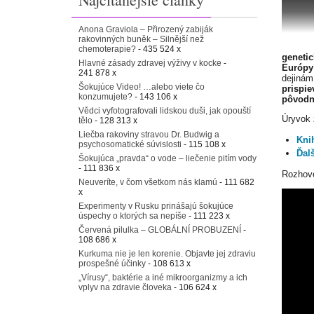
Anona Graviola – Přirozený zabiják
rakovinných buněk – Silnější než
chemoterapie?
- 435 524 x
genetic
Hlavné zásady zdravej výživy v kocke
-
Európy
241 878 x
dejinám
Šokujúce Video! …alebo viete čo
prispi
konzumujete?
- 143 106 x
pôvodn
Vědci vyfotografovali lidskou duši, jak opouští
Úryvok 
tělo
- 128 313 x
Liečba rakoviny stravou Dr. Budwig a
Kni
psychosomatické súvislosti
- 115 108 x
Ďal
Šokujúca „pravda“ o vode – liečenie pitím vody
- 111 836 x
Rozhov
Neuveríte, v čom všetkom nás klamú
- 111 682
x
Experimenty v Rusku prinášajú šokujúce
úspechy o ktorých sa nepíše
- 111 223 x
Červená pilulka – GLOBÁLNÍ PROBUZENÍ
-
108 686 x
Kurkuma nie je len korenie. Objavte jej zdraviu
prospešné účinky
- 108 613 x
„Vírusy“, baktérie a iné mikroorganizmy a ich
vplyv na zdravie človeka
- 106 624 x