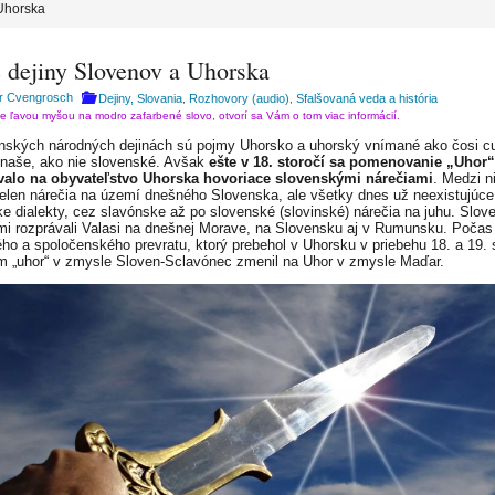
 Uhorska
é dejiny Slovenov a Uhorska
r Cvengrosch
Dejiny, Slovania
Rozhovory (audio)
Sfalšovaná veda a história
,
,
te ľavou myšou na modro zafarbené slovo, otvorí sa Vám o tom viac informácií.
nských národných dejinách sú pojmy Uhorsko a uhorský vnímané ako čosi cu
 naše, ako nie slovenské. Avšak
ešte v 18. storočí sa pomenovanie „Uhor“
valo na obyvateľstvo Uhorska hovoriace slovenskými nárečiami
. Medzi n
 nielen nárečia na území dnešného Slovenska, ale všetky dnes už neexistujúce
e dialekty, cez slavónske až po slovenské (slovinské) nárečia na juhu. Slo
mi rozprávali Valasi na dnešnej Morave, na Slovensku aj v Rumunsku. Počas
kého a spoločenského prevratu, ktorý prebehol v Uhorsku v priebehu 18. a 19. 
m „uhor“ v zmysle Sloven-Sclavónec zmenil na Uhor v zmysle Maďar.