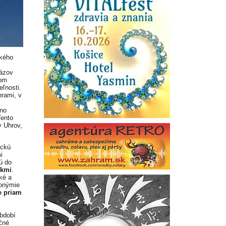
ského
názov
kom
eľnosti.
rami, v
žno
Tento
y Uhrov,
ickú
i
ú do
ákmi
.
ké a
ponýmie
e priam
období
očné