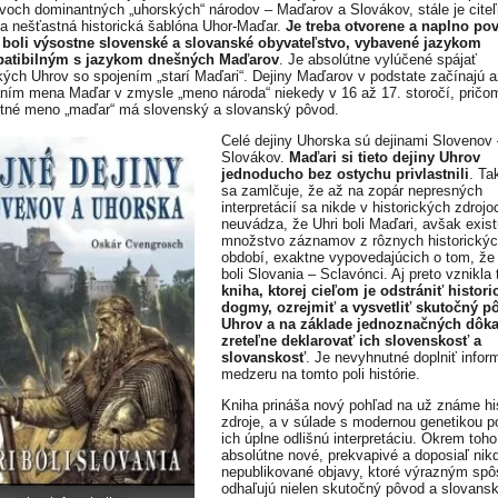
dvoch dominantných „uhorských“ národov – Maďarov a Slovákov, stále je cite
a nešťastná historická šablóna Uhor-Maďar.
Je treba otvorene a naplno po
 boli výsostne slovenské a slovanské obyvateľstvo, vybavené jazykom
atibilným s jazykom dnešných Maďarov
. Je absolútne vylúčené spájať
ckých Uhrov so spojením „starí Maďari“. Dejiny Maďarov v podstate začínajú 
ním mena Maďar v zmysle „meno národa“ niekedy v 16 až 17. storočí, pričo
tné meno „maďar“ má slovenský a slovanský pôvod.
Celé dejiny Uhorska sú dejinami Slovenov 
Slovákov.
Maďari si tieto dejiny Uhrov
jednoducho bez ostychu privlastnili
. Ta
sa zamlčuje, že až na zopár nepresných
interpretácií sa nikde v historických zdrojo
neuvádza, že Uhri boli Maďari, avšak exist
množstvo záznamov z rôznych historický
období, exaktne vypovedajúcich o tom, že 
boli Slovania – Sclavónci. Aj preto vznikla 
kniha, ktorej cieľom je odstrániť histori
dogmy, ozrejmiť a vysvetliť skutočný p
Uhrov a na základe jednoznačných dôk
zreteľne deklarovať ich slovenskosť a
slovanskosť
. Je nevyhnutné doplniť info
medzeru na tomto poli histórie.
Kniha prináša nový pohľad na už známe hi
zdroje, a v súlade s modernou genetikou 
ich úplne odlišnú interpretáciu. Okrem toho
absolútne nové, prekvapivé a doposiaľ nik
nepublikované objavy, ktoré výrazným sp
odhaľujú nielen skutočný pôvod a slovans