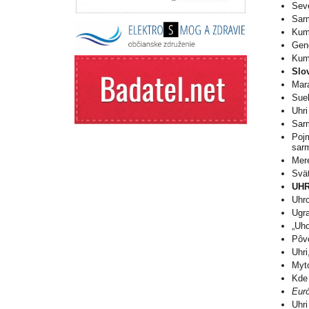
Seve
Sar
Kum
Gene
Kum
Slo
Mara
Sue
Uhri
Sar
Pojm
sarm
Mere
Svä
UHR
Uhr
Ugra
„Uh
Pôv
Uhri
Myto
Kde 
Euró
Uhri