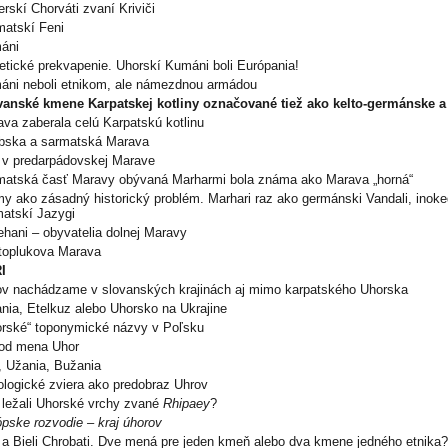
rskí Chorváti zvaní Kriviči
matskí Feni
áni
tické prekvapenie. Uhorskí Kumáni boli Európania!
áni neboli etnikom, ale námezdnou armádou
vanské kmene Karpatskej kotliny označované tiež ako kelto-germánske a 
va zaberala celú Karpatskú kotlinu
bska a sarmatská Marava
 v predarpádovskej Marave
matská časť Maravy obývaná Marharmi bola známa ako Marava „horná“
y ako zásadný historický problém. Marhari raz ako germánski Vandali, inok
atskí Jazygi
hani – obyvatelia dolnej Maravy
toplukova Marava
I
ov nachádzame v slovanských krajinách aj mimo karpatského Uhorska
nia, Etelkuz alebo Uhorsko na Ukrajine
orské“ toponymické názvy v Poľsku
od mena Uhor
, Užania, Bužania
logické zviera ako predobraz Uhrov
ležali Uhorské vrchy zvané
Rhipaey
?
pske rozvodie – kraj úhorov
 a Bieli Chrobati. Dve mená pre jeden kmeň alebo dva kmene jedného etnika?