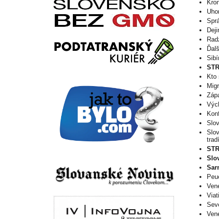
Kron
Uhor
Sprá
Dej
Radz
Ďalš
Sibí
STR
Kto 
Migr
Zápa
Vých
Kon
Slov
Slov
trad
ST
Slo
Sar
Peuc
Vene
Viat
Seve
Vene