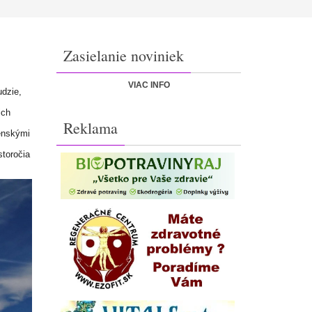
Zasielanie noviniek
VIAC INFO
dzie,
ich
Reklama
venskými
storočia