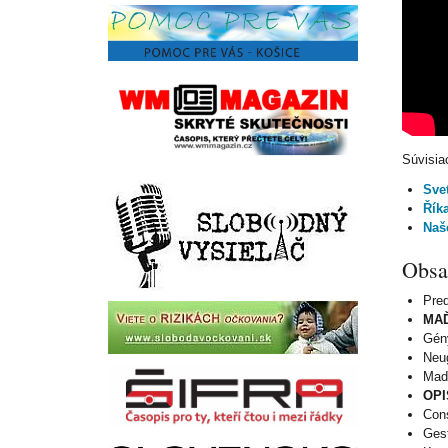
Súvisia
Svet
Řík
Naš
Obs
Pre
MAĎ
Gén
Neu
Maďa
OPI
Con
Ges