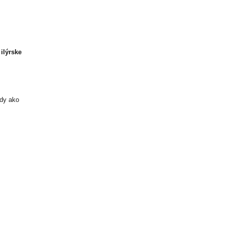
ilýrske
edy ako