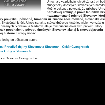
viac info o knihe
Uhrov, ale vyzdvihujú ich dôležitosť pri bu
klik na obrázok
etnogenézy dnešných slovanských národo
Možno dokonca povedať, že
príchod Uhr
Karpatskej kotliny je práve ten nikde his
nezaznamenaný príchod Slovanov, ktorí
ky prevrstvili pôvodné, Rimanmi už značne zdecimované, slovanské osí
. Skutočná história Uhrov sa takto stáva kľúčovou históriou nielen vo vzťahu
 dnešných Slovákov a Maďarov, ale je mimoriadne dôležitým prvkom, ktorý
eva k poodhaleniu pôvodu dnešných Slovanov, ako aj k znovuobjaveniu
ej histórie Európy vôbec
.
z knihy so súhlasom autora
ha: Pravdivé dejiny Slovenov a Slovanov – Oskár Cvengrosch
šie knihy o Slovanoch
or s Oskárom Cvengroschom: