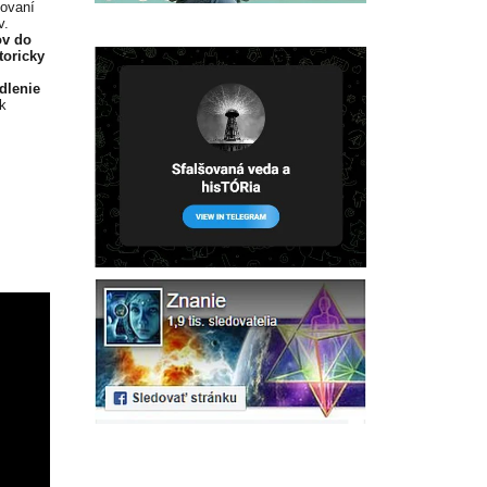
dovaní
v.
ov do
toricky
dlenie
 k