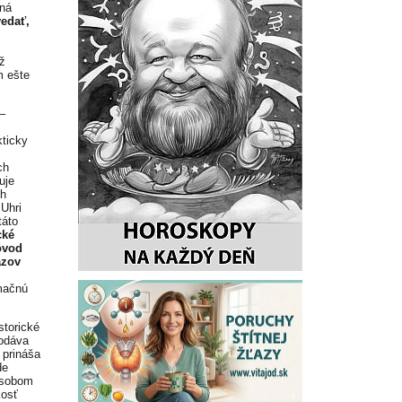
ľná
vedať,
až
m ešte
–
kticky
ch
uje
ch
Uhri
táto
cké
ôvod
azov
rmačnú
storické
podáva
 prináša
de
ôsobom
kosť