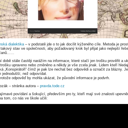
nská dialektika
– v podstatě jde o to jak docílit kýženého cíle. Metoda je pros
 takový stav ve společnosti, aby požadovaný krok byl přijat jako nejlepší řeše
bčanů……
í době stále častěji narážím na informace, které stačí jen trošku prověřit a u
e trošku upraveno nebo změněno a někdy je vše zcela jinak. Lidem kteří hledaj
íká „Konspirátoři“ čímž je pak lze nechat bez odpovědi a označit za blázny. Je
jednodušší, než odpovídat.
rotože odpověď by mohla ukázat, že původní informace je podvrh.
ozák – stránka autora –
pravda.tode.cz
ajímavé povídání a šokující, především pro ty, kteří mají své znalosti upevn
na tom, co nás ve škole učili: