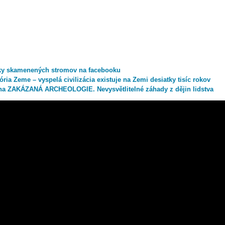
ky skamenených stromov na facebooku
ória Zeme – vyspelá civilizácia existuje na Zemi desiatky tisíc rokov
ha ZAKÁZANÁ ARCHEOLOGIE. Nevysvětlitelné záhady z dějin lidstva