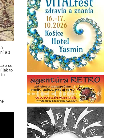
tá.
ní a z
káže se,
í jak to
 to
ěné