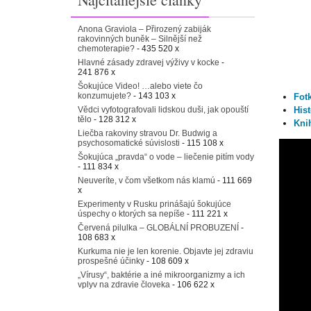
Anona Graviola – Přirozený zabiják
rakovinných buněk – Silnější než
chemoterapie?
- 435 520 x
Hlavné zásady zdravej výživy v kocke
-
241 876 x
Šokujúce Video! …alebo viete čo
konzumujete?
- 143 103 x
Fot
Vědci vyfotografovali lidskou duši, jak opouští
Hist
tělo
- 128 312 x
Kni
Liečba rakoviny stravou Dr. Budwig a
psychosomatické súvislosti
- 115 108 x
Šokujúca „pravda“ o vode – liečenie pitím vody
- 111 834 x
Neuveríte, v čom všetkom nás klamú
- 111 669
x
Experimenty v Rusku prinášajú šokujúce
úspechy o ktorých sa nepíše
- 111 221 x
Červená pilulka – GLOBÁLNÍ PROBUZENÍ
-
108 683 x
Kurkuma nie je len korenie. Objavte jej zdraviu
prospešné účinky
- 108 609 x
„Vírusy“, baktérie a iné mikroorganizmy a ich
vplyv na zdravie človeka
- 106 622 x