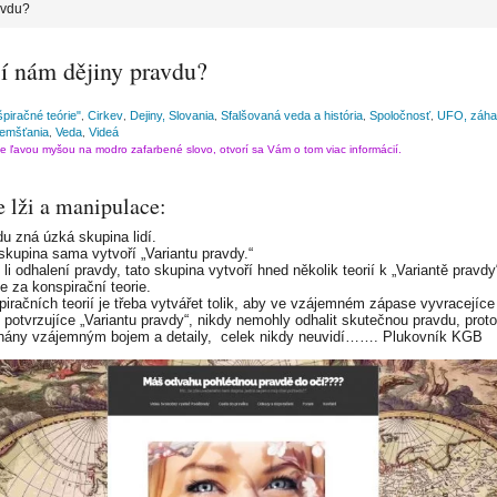
avdu?
jí nám dějiny pravdu?
piračné teórie"
Cirkev
Dejiny, Slovania
Sfalšovaná veda a história
Spoločnosť
UFO, záhad
,
,
,
,
,
zemšťania
Veda
Videá
,
,
te ľavou myšou na modro zafarbené slovo, otvorí sa Vám o tom viac informácií.
e lži a manipulace:
du zná úzká skupina lidí.
 skupina sama vytvoří „Variantu pravdy.“
 li odhalení pravdy, tato skupina vytvoří hned několik teorií k „Variantě pravdy
e za konspirační teorie.
piračních teorií je třeba vytvářet tolik, aby ve vzájemném zápase vyvracejíce
 potvrzujíce „Variantu pravdy“, nikdy nemohly odhalit skutečnou pravdu, prot
ány vzájemným bojem a detaily, celek nikdy neuvidí……. Plukovník KGB