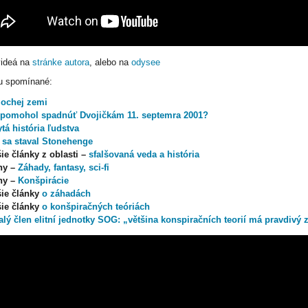
videá na
stránke autora
, alebo na
odysee
u spomínané:
lochej zemi
 pomohol spadnúť Dvojičkám 11. septemra 2001?
tá história ľudstva
 sa staval Stonehenge
ie články z oblasti –
sfalšovaná veda a história
hy –
Záhady, fantasy, sci-fi
hy –
Konšpirácie
šie články
o záhadách
šie články
o konšpiračných teóriách
lý člen elitní jednotky SOG: „většina konspiračních teorií má pravdivý 