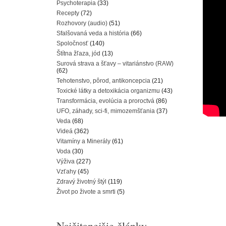
Psychoterapia
(33)
Recepty
(72)
Rozhovory (audio)
(51)
Sfalšovaná veda a história
(66)
Spoločnosť
(140)
Štítna žľaza, jód
(13)
Surová strava a šťavy – vitariánstvo (RAW)
(62)
Tehotenstvo, pôrod, antikoncepcia
(21)
Toxické látky a detoxikácia organizmu
(43)
Transformácia, evolúcia a proroctvá
(86)
UFO, záhady, sci-fi, mimozemšťania
(37)
Veda
(68)
Videá
(362)
Vitamíny a Minerály
(61)
Voda
(30)
Výživa
(227)
Vzťahy
(45)
Zdravý životný štýl
(119)
Život po živote a smrti
(5)
Najčitanejšie články