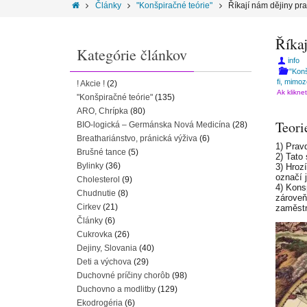
Články
"Konšpiračné teórie"
Říkají nám dějiny pr
Říka
Kategórie článkov
info
"Konš
fi, mimo
! Akcie !
(2)
Ak klikne
"Konšpiračné teórie"
(135)
ARO, Chrípka
(80)
Teori
BIO-logická – Germánska Nová Medicína
(28)
Breathariánstvo, pránická výživa
(6)
1) Prav
Brušné tance
(5)
2) Tato
Bylinky
(36)
3) Hrozí
označí j
Cholesterol
(9)
4) Kons
Chudnutie
(8)
zároveň
Cirkev
(21)
zaměstn
Články
(6)
Cukrovka
(26)
Dejiny, Slovania
(40)
Deti a výchova
(29)
Duchovné príčiny chorôb
(98)
Duchovno a modlitby
(129)
Ekodrogéria
(6)