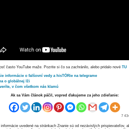
osť často YouTube maže. Pozrite si čo sa zachránilo, alebo pridalo nové
TU
šie informácie o falšovní vedy a hisTÓRie na telegrame
a o globálnej lži
veríte, v čom všetkom nás klamú
Ak sa Vám článok páčil, vopred ďakujeme za jeho zdieľanie:
7 43
informácie uvedené na stránkach Znanie sú od nezávislých prispievateľov, a