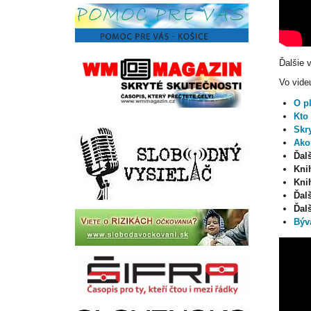
Ďalšie 
Vo vide
O p
Kto
Skry
Ako
Ďalš
Kni
Kni
Ďal
Ďal
Býva