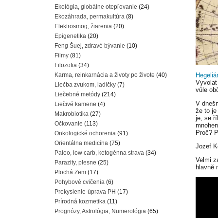
Ekológia, globálne otepľovanie
(24)
Ekozáhrada, permakultúra
(8)
Elektrosmog, žiarenia
(20)
Epigenetika
(20)
Feng Šuej, zdravé bývanie
(10)
Filmy
(81)
Filozofia
(34)
Karma, reinkarnácia a životy po živote
(40)
Hegeliá
Vyvolat
Liečba zvukom, ladičky
(7)
vůle o
Liečebné metódy
(214)
V dnešn
Liečivé kamene
(4)
že to j
Makrobiotika
(27)
je, se ř
Očkovanie
(113)
mnohem 
Proč? P
Onkologické ochorenia
(91)
Orientálna medicína
(75)
Jozef K
Paleo, low carb, ketogénna strava
(34)
Velmi z
Parazity, plesne
(25)
hlavně 
Plochá Zem
(17)
Pohybové cvičenia
(6)
Prekyslenie-úprava PH
(17)
Prírodná kozmetika
(11)
Prognózy, Astrológia, Numerológia
(65)