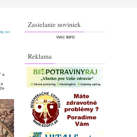
Zasielanie noviniek
y, sci-
VIAC INFO
Reklama
“ a
 a
ože