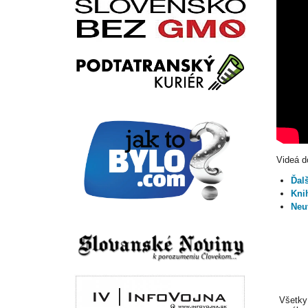
Videá d
Ďal
Knih
Neu
Všetky 