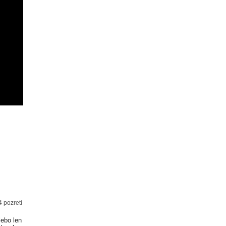
4 pozretí
lebo len