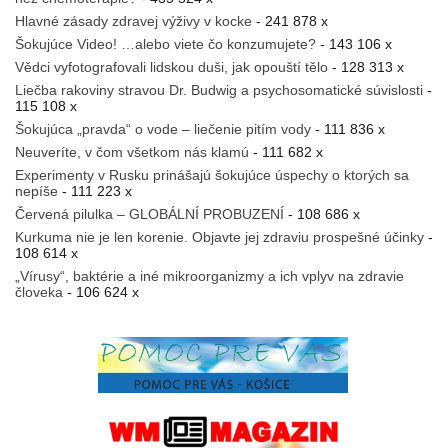
Hlavné zásady zdravej výživy v kocke
- 241 878 x
Šokujúce Video! …alebo viete čo konzumujete?
- 143 106 x
Vědci vyfotografovali lidskou duši, jak opouští tělo
- 128 313 x
Liečba rakoviny stravou Dr. Budwig a psychosomatické súvislosti
-
115 108 x
Šokujúca „pravda“ o vode – liečenie pitím vody
- 111 836 x
Neuveríte, v čom všetkom nás klamú
- 111 682 x
Experimenty v Rusku prinášajú šokujúce úspechy o ktorých sa
nepíše
- 111 223 x
Červená pilulka – GLOBÁLNÍ PROBUZENÍ
- 108 686 x
Kurkuma nie je len korenie. Objavte jej zdraviu prospešné účinky
-
108 614 x
„Vírusy“, baktérie a iné mikroorganizmy a ich vplyv na zdravie
človeka
- 106 624 x