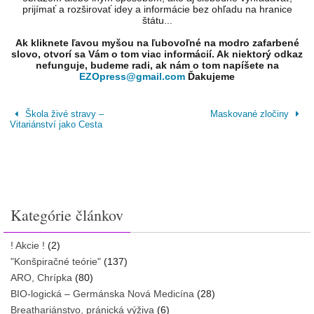
prijímať a rozširovať idey a informácie bez ohľadu na hranice
štátu...
Ak kliknete ľavou myšou na ľubovoľné na modro zafarbené
slovo, otvorí sa Vám o tom viac informácií. Ak niektorý odkaz
nefunguje, budeme radi, ak nám o tom napíšete na
EZOpress@gmail.com
Ďakujeme
Škola živé stravy –
Maskované zločiny
Vitariánství jako Cesta
Kategórie článkov
! Akcie !
(2)
"Konšpiračné teórie"
(137)
ARO, Chrípka
(80)
BIO-logická – Germánska Nová Medicína
(28)
Breathariánstvo, pránická výživa
(6)