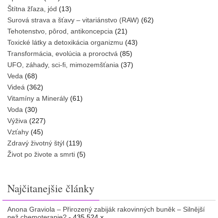
Štítna žľaza, jód
(13)
Surová strava a šťavy – vitariánstvo (RAW)
(62)
Tehotenstvo, pôrod, antikoncepcia
(21)
Toxické látky a detoxikácia organizmu
(43)
Transformácia, evolúcia a proroctvá
(85)
UFO, záhady, sci-fi, mimozemšťania
(37)
Veda
(68)
Videá
(362)
Vitamíny a Minerály
(61)
Voda
(30)
Výživa
(227)
Vzťahy
(45)
Zdravý životný štýl
(119)
Život po živote a smrti
(5)
Najčitanejšie články
Anona Graviola – Přirozený zabiják rakovinných buněk – Silnější
než chemoterapie?
- 435 524 x