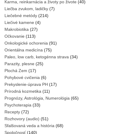
Karma, reinkarnácia a životy po živote
(40)
Liečba zvukom, ladičky
(7)
Liečebné metódy
(214)
Liečivé kamene
(4)
Makrobiotika
(27)
Očkovanie
(113)
Onkologické ochorenia
(91)
Orientálna medicína
(75)
Paleo, low carb, ketogénna strava
(34)
Parazity, plesne
(25)
Plochá Zem
(17)
Pohybové cvičenia
(6)
Prekyslenie-úprava PH
(17)
Prírodná kozmetika
(11)
Prognózy, Astrológia, Numerológia
(65)
Psychoterapia
(33)
Recepty
(72)
Rozhovory (audio)
(51)
Sfalšovaná veda a história
(68)
Spoločnosť
(140)