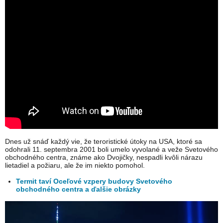
Dnes už snáď každý vie, že teroristické útoky na USA, ktoré sa
odohrali 11. septembra 2001 boli umelo vyvolané a veže Svetového
obchodného centra, známe ako Dvojičky, nespadli kvôli nárazu
lietadiel a požiaru, ale že im niekto pomohol.
Termit taví Oceľové vzpery budovy Svetového
obchodného centra a ďalšie obrázky