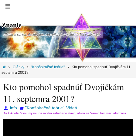
Znanie
Články o zdraví, duchovnom rozvoji a za pravdu nie len v medicíne.
Články
"Konšpiračné teórie"
Kto pomohol spadnúť Dvojičkám 11.
septemra 2001?
Kto pomohol spadnúť Dvojičkám
11. septemra 2001?
info
"Konšpiračné teórie"
Videá
,
Ak kliknete ľavou myšou na modro zafarbené slovo, otvorí sa Vám o tom viac informácií.