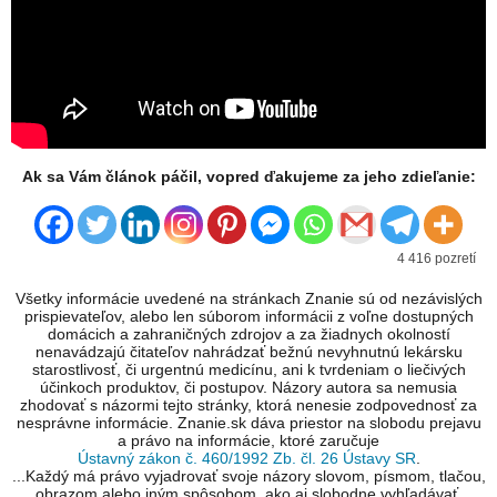
Ak sa Vám článok páčil, vopred ďakujeme za jeho zdieľanie:
4 416 pozretí
Všetky informácie uvedené na stránkach Znanie sú od nezávislých
prispievateľov, alebo len súborom informácii z voľne dostupných
domácich a zahraničných zdrojov a za žiadnych okolností
nenavádzajú čitateľov nahrádzať bežnú nevyhnutnú lekársku
starostlivosť, či urgentnú medicínu, ani k tvrdeniam o liečivých
účinkoch produktov, či postupov. Názory autora sa nemusia
zhodovať s názormi tejto stránky, ktorá nenesie zodpovednosť za
nesprávne informácie. Znanie.sk dáva priestor na slobodu prejavu
a právo na informácie, ktoré zaručuje
Ústavný zákon č. 460/1992 Zb. čl. 26 Ústavy SR
.
...Každý má právo vyjadrovať svoje názory slovom, písmom, tlačou,
obrazom alebo iným spôsobom, ako aj slobodne vyhľadávať,