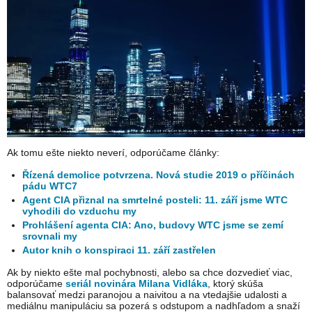
Ak tomu ešte niekto neverí, odporúčame články:
Řízená demolice potvrzena. Nová studie 2019 o příčinách
pádu WTC7
Agent CIA přiznal na smrtelné posteli: 11. září jsme WTC
vyhodili do vzduchu my
Prohlášení agenta CIA: Ano, budovy WTC jsme se zemí
srovnali my
Autor knih o konspiraci 11. září zastřelen
Ak by niekto ešte mal pochybnosti, alebo sa chce dozvedieť viac,
odporúčame
seriál novinára Milana Vidláka
, ktorý skúša
balansovať medzi paranojou a naivitou a na vtedajšie udalosti a
mediálnu manipuláciu sa pozerá s odstupom a nadhľadom a snaží