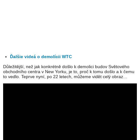
Ďalšie videá o demolícii WTC
Důležitější, než jak konkrétně došlo k demolici budov Světového
obchodního centra v New Yorku, je to, proč k tomu došlo a k čemu
to vedlo. Teprve nyní, po 22 letech, můžeme vidět celý obraz…