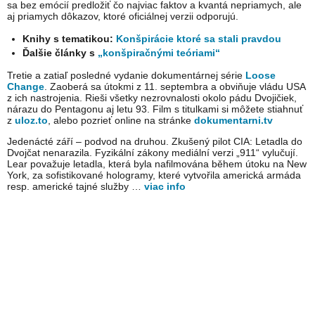
sa bez emócií predložiť čo najviac faktov a kvantá nepriamych, ale
aj priamych dôkazov, ktoré oficiálnej verzii odporujú.
Knihy s tematikou:
Konšpirácie ktoré sa stali pravdou
Ďalšie články s
„konšpiračnými teóriami“
Tretie a zatiaľ posledné vydanie dokumentárnej série
Loose
Change
. Zaoberá sa útokmi z 11. septembra a obviňuje vládu USA
z ich nastrojenia. Rieši všetky nezrovnalosti okolo pádu Dvojičiek,
nárazu do Pentagonu aj letu 93. Film s titulkami si môžete stiahnuť
z
uloz.to
, alebo pozrieť online na stránke
dokumentarni.tv
Jedenácté září – podvod na druhou. Zkušený pilot CIA: Letadla do
Dvojčat nenarazila. Fyzikální zákony mediální verzi „911“ vylučují.
Lear považuje letadla, která byla nafilmována během útoku na New
York, za sofistikované hologramy, které vytvořila americká armáda
resp. americké tajné služby …
viac info