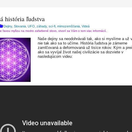
á história ľudstva
Dejiny, Slovania
UFO, záhady, sci-fi, mimozemšťania
Videá
,
,
te ľavou myšou na modro zafarbené slovo, otvorí sa Vám o tom viac informácií.
Naše dejiny sa neodohrávali tak, ako si myslíme a už 
nie tak ako sa to učíme. História ľudstva je zámerne
zamlčovaná a deformovaná už tisíce rokov. Kým a pre
ako sa vyvíjal život našej civilizácie sa dozviete v
nasledujúcom videu: