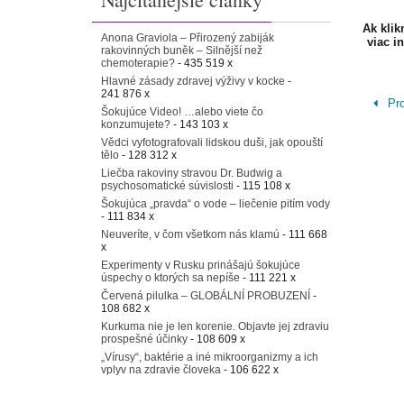
Ak kli
Anona Graviola – Přirozený zabiják
viac i
rakovinných buněk – Silnější než
chemoterapie?
- 435 519 x
Hlavné zásady zdravej výživy v kocke
-
241 876 x
Pro
Šokujúce Video! …alebo viete čo
konzumujete?
- 143 103 x
Vědci vyfotografovali lidskou duši, jak opouští
tělo
- 128 312 x
Liečba rakoviny stravou Dr. Budwig a
psychosomatické súvislosti
- 115 108 x
Šokujúca „pravda“ o vode – liečenie pitím vody
- 111 834 x
Neuveríte, v čom všetkom nás klamú
- 111 668
x
Experimenty v Rusku prinášajú šokujúce
úspechy o ktorých sa nepíše
- 111 221 x
Červená pilulka – GLOBÁLNÍ PROBUZENÍ
-
108 682 x
Kurkuma nie je len korenie. Objavte jej zdraviu
prospešné účinky
- 108 609 x
„Vírusy“, baktérie a iné mikroorganizmy a ich
vplyv na zdravie človeka
- 106 622 x