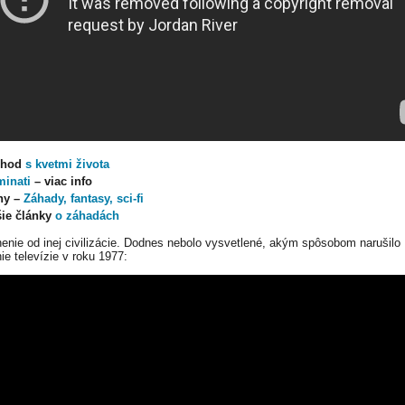
chod
s kvetmi života
minati
– viac info
hy –
Záhady, fantasy, sci-fi
šie články
o záhadách
enie od inej civilizácie. Dodnes nebolo vysvetlené, akým spôsobom narušilo
ie televízie v roku 1977: