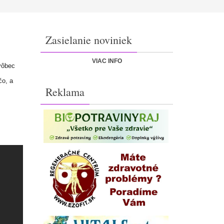
Zasielanie noviniek
VIAC INFO
vôbec
čo, a
Reklama