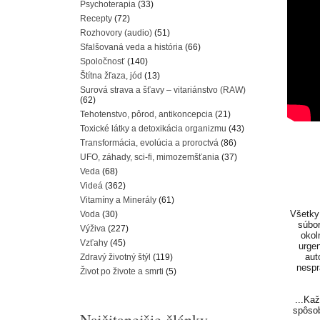
Psychoterapia
(33)
Recepty
(72)
Rozhovory (audio)
(51)
Sfalšovaná veda a história
(66)
Spoločnosť
(140)
Štítna žľaza, jód
(13)
Surová strava a šťavy – vitariánstvo (RAW)
(62)
Tehotenstvo, pôrod, antikoncepcia
(21)
Toxické látky a detoxikácia organizmu
(43)
Transformácia, evolúcia a proroctvá
(86)
UFO, záhady, sci-fi, mimozemšťania
(37)
Veda
(68)
Videá
(362)
Vitamíny a Minerály
(61)
Všetky 
Voda
(30)
súbor
Výživa
(227)
okol
Vzťahy
(45)
urgen
aut
Zdravý životný štýl
(119)
nespr
Život po živote a smrti
(5)
...Ka
spôsob
Najčitanejšie články