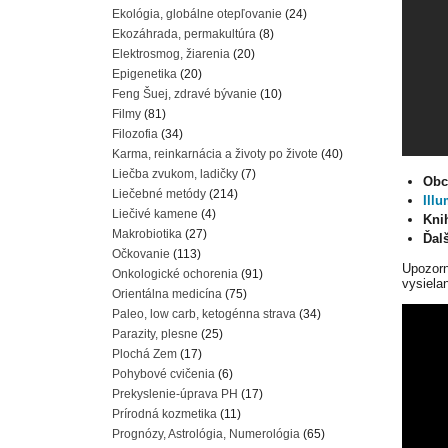
Ekológia, globálne otepľovanie
(24)
Ekozáhrada, permakultúra
(8)
Elektrosmog, žiarenia
(20)
Epigenetika
(20)
Feng Šuej, zdravé bývanie
(10)
Filmy
(81)
Filozofia
(34)
Karma, reinkarnácia a životy po živote
(40)
Liečba zvukom, ladičky
(7)
Ob
Liečebné metódy
(214)
Illu
Liečivé kamene
(4)
Kni
Makrobiotika
(27)
Ďal
Očkovanie
(113)
Upozorn
Onkologické ochorenia
(91)
vysielan
Orientálna medicína
(75)
Paleo, low carb, ketogénna strava
(34)
Parazity, plesne
(25)
Plochá Zem
(17)
Pohybové cvičenia
(6)
Prekyslenie-úprava PH
(17)
Prírodná kozmetika
(11)
Prognózy, Astrológia, Numerológia
(65)