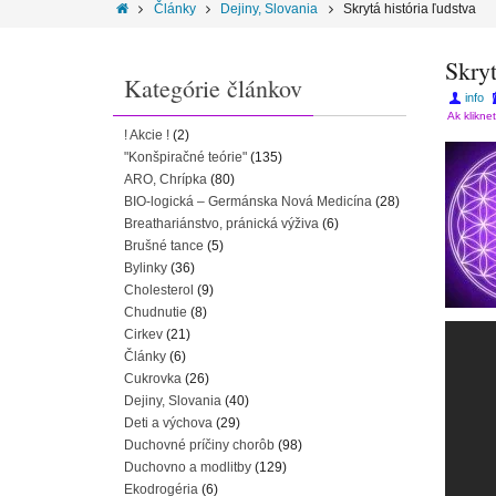
Články
Dejiny, Slovania
Skrytá história ľudstva
Skryt
Kategórie článkov
info
Ak klikne
! Akcie !
(2)
"Konšpiračné teórie"
(135)
ARO, Chrípka
(80)
BIO-logická – Germánska Nová Medicína
(28)
Breathariánstvo, pránická výživa
(6)
Brušné tance
(5)
Bylinky
(36)
Cholesterol
(9)
Chudnutie
(8)
Cirkev
(21)
Články
(6)
Cukrovka
(26)
Dejiny, Slovania
(40)
Deti a výchova
(29)
Duchovné príčiny chorôb
(98)
Duchovno a modlitby
(129)
Ekodrogéria
(6)