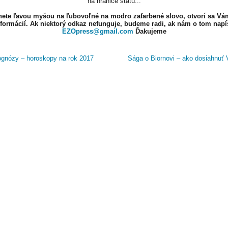
na hranice štátu...
knete ľavou myšou na ľubovoľné na modro zafarbené slovo, otvorí sa Vá
nformácií. Ak niektorý odkaz nefunguje, budeme radi, ak nám o tom napí
EZOpress@gmail.com
Ďakujeme
gnózy – horoskopy na rok 2017
Sága o Biornovi – ako dosiahnuť V