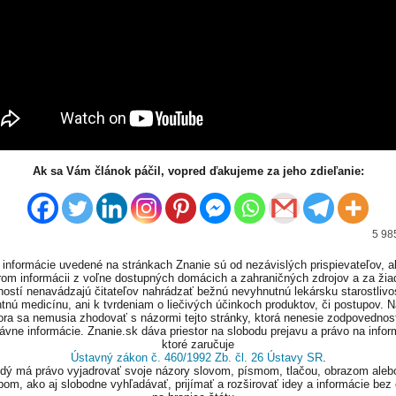
Ak sa Vám článok páčil, vopred ďakujeme za jeho zdieľanie:
5 98
informácie uvedené na stránkach Znanie sú od nezávislých prispievateľov, a
om informácii z voľne dostupných domácich a zahraničných zdrojov a za ži
ností nenavádzajú čitateľov nahrádzať bežnú nevyhnutnú lekársku starostlivos
tnú medicínu, ani k tvrdeniam o liečivých účinkoch produktov, či postupov. 
ora sa nemusia zhodovať s názormi tejto stránky, ktorá nenesie zodpovednos
ávne informácie. Znanie.sk dáva priestor na slobodu prejavu a právo na infor
ktoré zaručuje
Ústavný zákon č. 460/1992 Zb. čl. 26 Ústavy SR
.
ždý má právo vyjadrovať svoje názory slovom, písmom, tlačou, obrazom aleb
om, ako aj slobodne vyhľadávať, prijímať a rozširovať idey a informácie bez