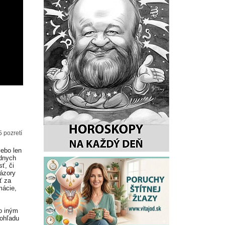
5 pozretí
lebo len
adnych
ť, či
Názory
ť za
mácie,
o iným
 ohľadu