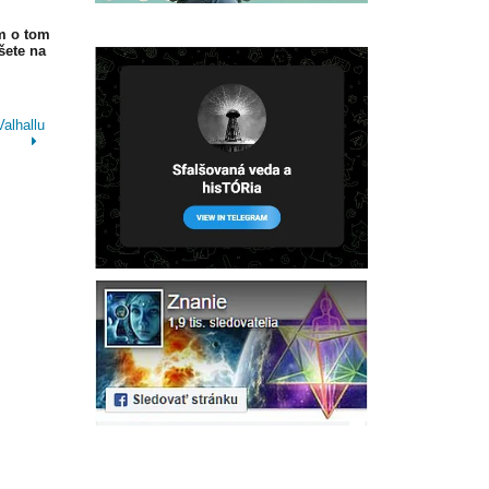
m o tom
šete na
alhallu