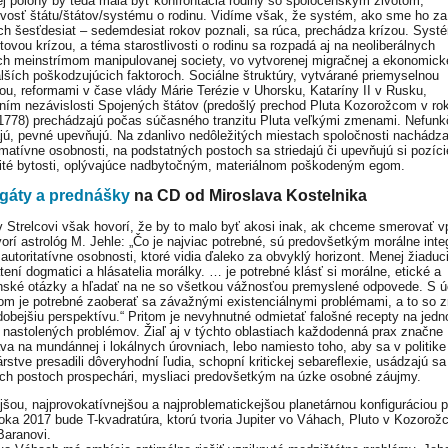
j polohy by teda mala byť konfrontácia rodiny so spoločenským životom,
livosť štátu/štátov/systému o rodinu. Vidíme však, že systém, ako sme ho za
ch šesťdesiat – sedemdesiat rokov poznali, sa rúca, prechádza krízou. Sys
tovou krízou, a téma starostlivosti o rodinu sa rozpadá aj na neoliberálnych
ch meinstrímom manipulovanej society, vo vytvorenej migračnej a ekonomicke
alších poškodzujúcich faktoroch. Sociálne štruktúry, vytvárané priemyselnou
iou, reformami v čase vlády Márie Terézie v Uhorsku, Kataríny II v Rusku,
ním nezávislosti Spojených štátov (predošlý prechod Pluta Kozorožcom v ro
1778) prechádzajú počas súčasného tranzitu Pluta veľkými zmenami. Nefunk
jú, pevné upevňujú. Na zdanlivo nedôležitých miestach spoločnosti nachád
rmatívne osobnosti, na podstatných postoch sa striedajú či upevňujú si pozíci
ité bytosti, oplývajúce nadbytočným, materiálnom poškodeným egom.
gáty a prednášky
na CD od Miroslava Kostelnika
v Strelcovi však hovorí, že by to malo byť akosi inak, ak chceme smerovať v
orí astrológ M. Jehle: „Čo je najviac potrebné, sú predovšetkým morálne inte
 autoritatívne osobnosti, ktoré vidia ďaleko za obvyklý horizont. Menej žiaduc
tení dogmatici a hlásatelia morálky. … je potrebné klásť si morálne, etické a
ské otázky a hľadať na ne so všetkou vážnosťou premyslené odpovede. S ú
om je potrebné zaoberať sa závažnými existenciálnymi problémami, a to so 
dobejšiu perspektívu.“ Pritom je nevyhnutné odmietať falošné recepty na jed
a nastolených problémov. Žiaľ aj v týchto oblastiach každodenná prax značne
va na mundánnej i lokálnych úrovniach, lebo namiesto toho, aby sa v politike
rstve presadili dôveryhodní ľudia, schopní kritickej sebareflexie, usádzajú sa
ých postoch prospechári, mysliaci predovšetkým na úzke osobné záujmy.
ejšou, najprovokatívnejšou a najproblematickejšou planetárnou konfiguráciou p
 roka 2017 bude T-kvadratúra, ktorú tvoria Jupiter vo Váhach, Pluto v Kozorožc
Baranovi.