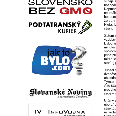
silnejš
hospodá
Neptúno
neustále
bezdomo
že sa v
Pluta, 
stranu.
Saturn 
vzdeláv
k dobrý
minulos
spoločn
princíp
takže i
staršej
Jupiter
dvanásť
oblasti
Týmto m
Ako štá
provoku
sebe – 
Urán v 
uberať 
štruktú
úspechu