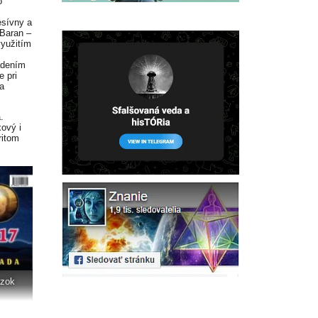
o
esívny a
(Baran –
využitím
iadením
e pri
a
.
ový i
ritom
ázok