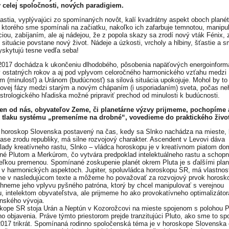
 celej spoločnosti, nových paradigiem.
ťastia, vyplývajúci zo spomínaných novôt, kalí kvadrátny aspekt oboch planét
 ktorého sme spomínali na začiatku, nakoľko ich zafarbuje temnotou, manipul
ciou, zabíjaním, ale aj nádejou, že z popola skazy sa zrodí nový vták Fénix, 
j situácie povstane nový život. Nádeje a úzkosti, vrcholy a hlbiny, šťastie a 
yskytujú tesne vedľa seba!
2017 dochádza k ukončeniu dlhodobého, pôsobenia napäťových energoinfor
v ostatných rokov a aj pod vplyvom celoročného harmonického vzťahu medzi
m (minulosť) a Uránom (budúcnosť) sa silová situácia upokojuje. Mohol by to
ovej fázy medzi starým a novým chápaním (i usporiadaním) sveta, počas ne
astrologického hľadiska možné pripraviť prechod od minulosti k budúcnosti.
len od nás, obyvateľov Zeme, či planetárne výzvy prijmeme, pochopíme 
k tlaku systému „premeníme na drobné“, vovedieme do praktického život
 horoskop Slovenska postavený na čas, kedy sa Slnko nachádza na mieste,
čase zrodu republiky, má silne rozvojový charakter. Ascendent v Levovi dáva
lady kreatívneho rastu, Slnko – vládca horoskopu je v kreatívnom piatom do
né Plutom a Merkúrom, čo vytvára predpoklad intelektuálneho rastu a schopn
veľkou premenou. Spomínané zoskupenie planét okrem Pluta je s ďalšími pla
 v harmonických aspektoch. Jupiter, spoluvládca horoskopu SR, má vlastnost
e v nasledujúcom texte a môžeme ho považovať za rozvojový prvok horosk
hneme jeho vplyvu pyšného patróna, ktorý by chcel manipulovať s verejnou
, intelektom obyvateľstva, ale prijmeme ho ako provokatívneho optimalizátor
nského vývoja.
kope SR stoja Urán a Neptún v Kozorožcovi na mieste spojenom s polohou P
ho objavenia. Práve týmto priestorom prejde tranzitujúci Pluto, ako sme to sp
2017 trikrát. Spomínaná rodinno spoločenská téma je v horoskope Slovenska 