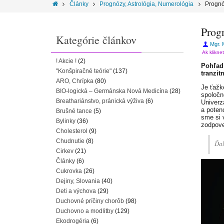
Články
Prognózy, Astrológia, Numerológia
Prognó
Prog
Kategórie článkov
Mgr. 
Ak klikne
! Akcie !
(2)
Pohľad 
"Konšpiračné teórie"
(137)
tranzi
ARO, Chrípka
(80)
Je ťažk
BIO-logická – Germánska Nová Medicína
(28)
spoločno
Breathariánstvo, pránická výživa
(6)
Univerz
a poten
Brušné tance
(5)
sme si v
Bylinky
(36)
zodpove
Cholesterol
(9)
Chudnutie
(8)
Ďal
Cirkev
(21)
Články
(6)
Cukrovka
(26)
Dejiny, Slovania
(40)
Deti a výchova
(29)
Duchovné príčiny chorôb
(98)
Duchovno a modlitby
(129)
Ekodrogéria
(6)