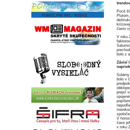
trendov
Pocit š
Plutom,
deštruk
krízove
často v
V roku 
faktoro
Saturno
prechod
bolo z 
Závisí 
naprie
Solárny
bolo v 
predpok
obklope
prejsť 
spojené
popíšem
nepodľa
mienkou
spoloče
V horos
čase je
v roku 