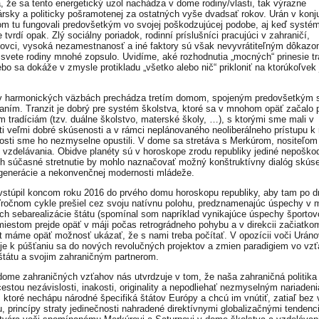
ia, že sa tento energetický uzol nachádza v dome rodiny/vlasti, tak výrazne
rsky a politicky pošramotenej za ostatných vyše dvadsať rokov. Urán v konju
m tu fungovali predovšetkým vo svojej poškodzujúcej podobe, aj keď systé
 tvrdí opak. Zlý sociálny poriadok, rodinní príslušníci pracujúci v zahraničí,
vci, vysoká nezamestnanosť a iné faktory sú však nevyvrátiteľným dôkazo
 svete rodiny mnohé zopsulo. Uvidíme, aké rozhodnutia „mocných“ prinesie tr
lebo sa dokáže v zmysle protikladu „všetko alebo nič“ prikloniť na ktorúkoľvek
v harmonických väzbách prechádza tretím domom, spojeným predovšetkým 
aním. Tranzit je dobrý pre systém školstva, ktoré sa v mnohom opäť začalo p
m tradíciám (tzv. duálne školstvo, materské školy, …), s ktorými sme mali v
ti veľmi dobré skúsenosti a v rámci neplánovaného neoliberálneho prístupu k 
osti sme ho nezmyselne opustili. V dome sa stretáva s Merkúrom, nositeľom
u vzdelávania. Obidve planéty sú v horoskope zrodu republiky jediné nepoško
ch súčasné stretnutie by mohlo naznačovať možný konštruktívny dialóg skús
 generácie a nekonvenčnej modernosti mládeže.
 vstúpil koncom roku 2016 do prvého domu horoskopu republiky, aby tam po 
ročnom cykle prešiel cez svoju natívnu polohu, predznamenajúc úspechy v
ach sebarealizácie štátu (spomínal som napríklad vynikajúce úspechy športov
iestom prejde opäť v máji počas retrográdneho pohybu a v direkcii začiatkom
t máme opäť možnosť ukázať, že s nami treba počítať. V opozícii voči Uráno
je k púšťaniu sa do nových revolučných projektov a zmien paradigiem vo vzť
štátu a svojim zahraničným partnerom.
dome zahraničných vzťahov nás utvrdzuje v tom, že naša zahraničná politik
cestou nezávislosti, inakosti, originality a nepodliehať nezmyselným nariaden
r, ktoré nechápu národné špecifiká štátov Európy a chcú im vnútiť, zatiaľ bez
, princípy straty jedinečnosti nahradené direktívnymi globalizačnými tendenc