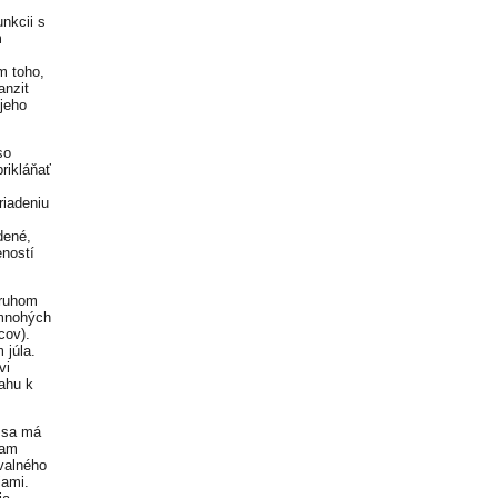
nkcii s
m
m toho,
anzit
 jeho
so
rikláňať
riadeniu
dené,
eností
druhom
 mnohých
cov).
 júla.
vi
ahu k
a sa má
iam
 valného
iami.