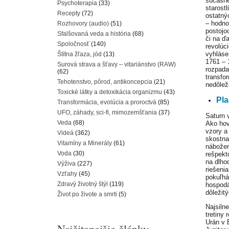
súčasne
Psychoterapia
(33)
starost
Recepty
(72)
ostatný
– hodno
Rozhovory (audio)
(51)
postojo
Sfalšovaná veda a história
(68)
či na ď
Spoločnosť
(140)
revolúc
vyhláse
Štítna žľaza, jód
(13)
1761 – 
Surová strava a šťavy – vitariánstvo (RAW)
rozpada
(62)
transfo
Tehotenstvo, pôrod, antikoncepcia
(21)
nedôlež
Toxické látky a detoxikácia organizmu
(43)
Pla
Transformácia, evolúcia a proroctvá
(85)
UFO, záhady, sci-fi, mimozemšťania
(37)
Saturn 
Veda
(68)
Ako hov
vzory a
Videá
(362)
skostna
Vitamíny a Minerály
(61)
nábožen
Voda
(30)
rešpekt
na dlho
Výživa
(227)
riešeni
Vzťahy
(45)
pokuľhá
Zdravý životný štýl
(119)
hospodá
dôležit
Život po živote a smrti
(5)
Najsiln
tretiny
Urán v 
Najčitanejšie články