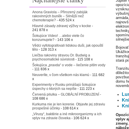
Jupiter
opozíci
vzniknu
Anona Graviola – Přirozený zabiják
výbušný
rakovinných buněk – Silnější než
armáda,
chemoterapie?
- 435 524 x
najnovš
Hlavné zásady zdravej výživy v kocke
-
elektro
241 878 x
technik
spomína
Šokujúce Video! …alebo viete čo
silnejši
konzumujete?
- 143 106 x
Vědci vyfotografovali lidskou duši, jak opouští
Bojovať
tělo
- 128 313 x
Ukážkou
Liečba rakoviny stravou Dr. Budwig a
tranzit
psychosomatické súvislosti
- 115 108 x
stará p
Šokujúca „pravda“ o vode – liečenie pitím vody
Tranzit
- 111 836 x
dôležit
Neuveríte, v čom všetkom nás klamú
- 111 682
povzbud
x
domu ho
Experimenty v Rusku prinášajú šokujúce
novemb
úspechy o ktorých sa nepíše
- 111 223 x
Lu
Červená pilulka – GLOBÁLNÍ PROBUZENÍ
-
108 686 x
Kni
Kurkuma nie je len korenie. Objavte jej zdraviu
Kni
prospešné účinky
- 108 614 x
„Vírusy“, baktérie a iné mikroorganizmy a ich
Opozíc
vplyv na zdravie človeka
- 106 624 x
vplyv a
zmeny, 
nábože