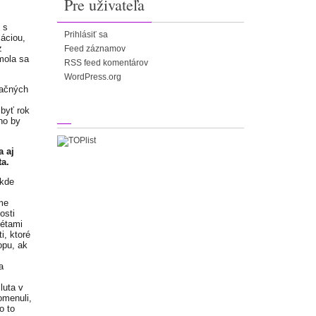
Pre uživateľa
 s
Prihlásiť sa
áciou,
z
Feed záznamov
smola sa
RSS feed komentárov
WordPress.org
mačných
 byť rok
ho by
a aj
a.
 kde
me
osti
nétami
i, ktoré
opu, ak
a
luta v
omenuli,
o to