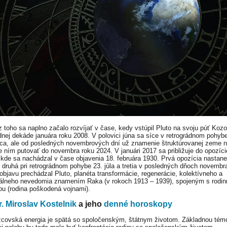
 toho sa naplno začalo rozvíjať v čase, kedy vstúpil Pluto na svoju púť Ko
dnej dekáde januára roku 2008. V polovici júna sa síce v retrográdnom pohybe 
lca, ale od posledných novembrových dní už znamenie štruktúrovanej zeme n
e ním putovať do novembra roku 2024. V januári 2017 sa približuje do opozície
 kde sa nachádzal v čase objavenia 18. februára 1930. Prvá opozícia nastane
, druhá pri retrográdnom pohybe 23. júla a tretia v posledných dňoch novembr
objavu prechádzal Pluto, planéta transformácie, regenerácie, kolektívneho a
uálneho nevedomia znamením Raka (v rokoch 1913 – 1939), spojeným s rodi
ou (rodina poškodená vojnami).
. Miroslav Kostelnik
a jeho
denné horoskopy
covská energia je spätá so spoločenským, štátnym životom. Základnou tém