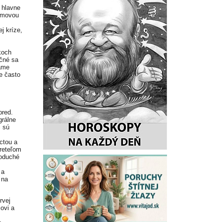
 hlavne
témovou
j kríze,
koch
čné sa
zame
e často
pred.
grálne
i sú
ctou a
zreteľom
noduché
 a
 na
rvej
ovi a