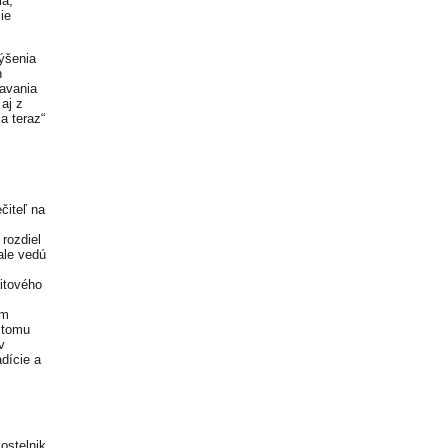
ia,
ie
ýšenia
h
iavania
aj z
a teraz“
čiteľ na
 rozdiel
ale vedú
zitového
om
K tomu
v
adície a
ostelnik