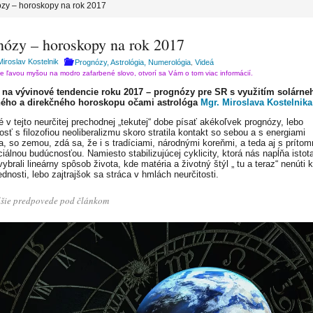
zy – horoskopy na rok 2017
nózy – horoskopy na rok 2017
Miroslav Kostelnik
Prognózy, Astrológia, Numerológia
Videá
,
te ľavou myšou na modro zafarbené slovo, otvorí sa Vám o tom viac informácií.
na vývinové tendencie roku 2017 – prognózy pre SR s využitím solárne
tného a direkčného horoskopu očami astrológa
Mgr. Miroslava Kostelnika
é v tejto neurčitej prechodnej „tekutej“ dobe písať akékoľvek prognózy, lebo
sť s filozofiou neoliberalizmu skoro stratila kontakt so sebou a s energiami
a, so zemou, zdá sa, že i s tradíciami, národnými koreňmi, a teda aj s príto
ciálnou budúcnosťou. Namiesto stabilizujúcej cyklicity, ktorá nás napĺňa istot
ybrali lineárny spôsob života, kde matéria a životný štýl „ tu a teraz“ nenúti k
dnosti, lebo zajtrajšok sa stráca v hmlách neurčitosti.
šie predpovede pod článkom