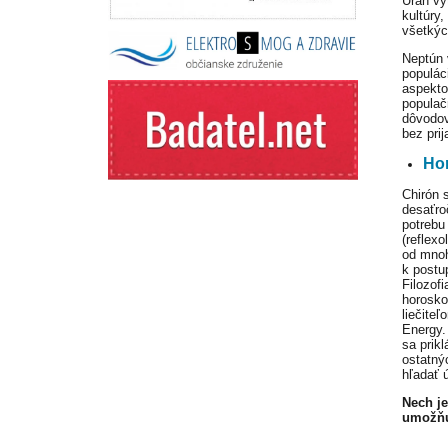
Urán vy
kultúry
všetkýc
Neptún 
populác
aspekto
populač
dôvodov
bez pri
Ho
Chirón 
desaťro
potrebu
(reflex
od mnoh
k postup
Filozof
horosko
liečite
Energy.
sa prikl
ostatný
hľadať 
Nech j
umožňu