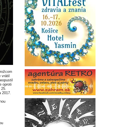
zorožcom
vrátil
eopustil
 oproti
 25.
a 2017.
nnou
ou