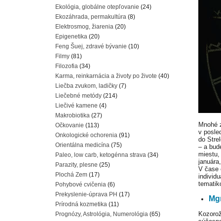
Ekológia, globálne otepľovanie
(24)
Ekozáhrada, permakultúra
(8)
Elektrosmog, žiarenia
(20)
Epigenetika
(20)
Feng Šuej, zdravé bývanie
(10)
Filmy
(81)
Filozofia
(34)
Karma, reinkarnácia a životy po živote
(40)
Liečba zvukom, ladičky
(7)
Liečebné metódy
(214)
Liečivé kamene
(4)
Makrobiotika
(27)
Mnohé z
Očkovanie
(113)
v posle
Onkologické ochorenia
(91)
do Stre
Orientálna medicína
(75)
– a bud
miestu,
Paleo, low carb, ketogénna strava
(34)
januára
Parazity, plesne
(25)
V čase 
Plochá Zem
(17)
individ
tematik
Pohybové cvičenia
(6)
Prekyslenie-úprava PH
(17)
Mgr
Prírodná kozmetika
(11)
Kozorož
Prognózy, Astrológia, Numerológia
(65)