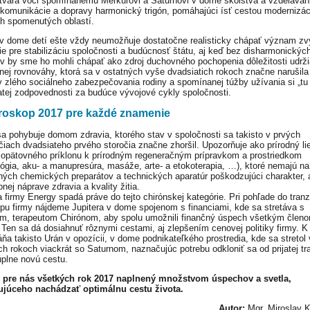
tvára voči spomínanému Merkúrovi a Saturnovi v dome školstva a vzdelávan
, komunikácie a dopravy harmonický trigón, pomáhajúci ísť cestou modernizác
h spomenutých oblastí.
v dome detí ešte vždy neumožňuje dostatočne realisticky chápať význam zv
ie pre stabilizáciu spoločnosti a budúcnosť štátu, aj keď bez disharmonickýc
v by sme ho mohli chápať ako zdroj duchovného pochopenia dôležitosti udrž
nej rovnováhy, ktorá sa v ostatných vyše dvadsiatich rokoch značne narušila 
 zlého sociálneho zabezpečovania rodiny a spomínanej túžby užívania si „tu 
jatej zodpovednosti za budúce vývojové cykly spoločnosti.
roskop 2017 pre každé znamenie
sa pohybuje domom zdravia, ktorého stav v spoločnosti sa takisto v prvých
čiach dvadsiateho prvého storočia značne zhoršil. Upozorňuje ako prírodný lie
 opätovného príklonu k prírodným regeneračným prípravkom a prostriedkom
ológia, aku- a manupresúra, masáže, arte- a etokoterapia, …), ktoré nemajú na
ých chemických preparátov a technických aparatúr poškodzujúci charakter, 
nej náprave zdravia a kvality žitia.
ia firmy Energy spadá práve do tejto chirónskej kategórie. Pri pohľade do tran
pu firmy nájdeme Jupitera v dome spojenom s financiami, kde sa stretáva s
ľom, terapeutom Chirónom, aby spolu umožnili finančný úspech všetkým člen
 Ten sa dá dosiahnuť rôznymi cestami, aj zlepšením cenovej politiky firmy. 
áňa takisto Urán v opozícii, v dome podnikateľkého prostredia, kde sa stretol 
ch rokoch viackrát so Saturnom, naznačujúc potrebu odkloniť sa od prijatej tr
úplne novú cestu.
e pre nás všetkých rok 2017 naplnený množstvom úspechov a svetla,
júceho nachádzať optimálnu cestu života.
Autor:
Mgr. Miroslav K