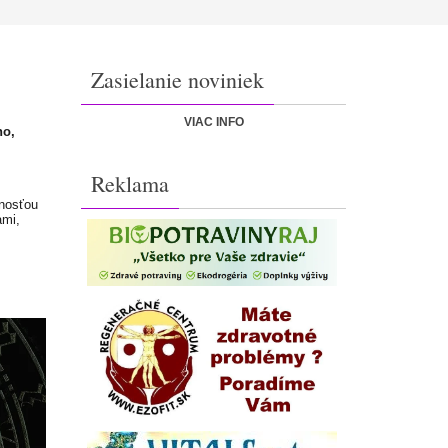
Zasielanie noviniek
VIAC INFO
ho,
Reklama
mnosťou
ami,