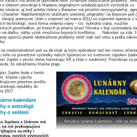
 vo Váhach má ambície optimálne riešiť vzniknuté medzištátne problémy. Jeh
a s Uránom provokuje k hľadaniu originálnych oslobodzujúcich východísk zo
tej situácie, aj keď poloha Urána v Baranovi má priveľmi nevyspytateľný, agr
 charakter. Najbrilantnejšími ukážkami uránskej „originality“ na bojovom poli 
 zbrojný priemysel, Urán v znamení od marca 2011) sú vojenské operácie s 
ích technológií, nová forma vedenia vojny – tzv. hybridná vojna, využitie
nických prostriedkov, pri ktorých je priama účasť človeka v boji vystriedaná r
y na diaľku, náhly vznik množstva bojových konfliktov, … Nakoniec sa zdá, ž
nej opozícii planét nedokážeme problémy riešiť inak než silou a podľa zákon
eho.
 na medzinárodnom poli sa dá však aj iným spôsobom než len cestou ničenia
 toho sú povedzme výsledky našich športovcov vo svetovom zápolení (radix
ujúci Jupiter v prvom dome horoskopu SR a Urán v siedmom). Potvrdzuje sa p
ravda, že odvážnemu šťastie praje.
ujúci Jupiter bude v tomto
om, šťastie i pýchu
zujúcom priestore prvého
roskopu republiky do
ra 2017.
nárne kalendáre
hy o astrológii
hy o veštení
Aktuálne lunárne kalendáre – klik na obr
ia Jupitera s Uránom má
j na iné prekvapujúce
týkajúce sa etiky i
nstva, nových vývinových