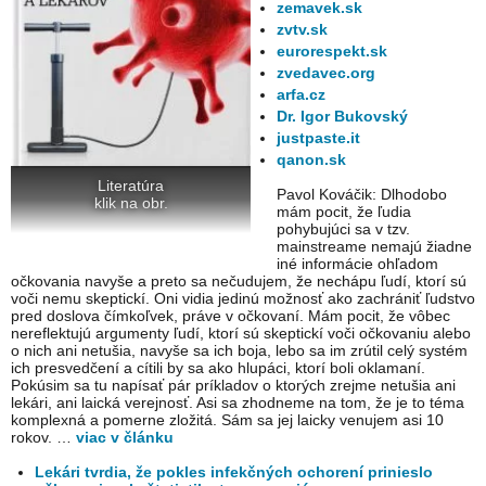
zemavek.sk
zvtv.sk
eurorespekt.sk
zvedavec.org
arfa.cz
Dr. Igor Bukovský
justpaste.it
qanon.sk
Literatúra
Pavol Kováčik: Dlhodobo
klik na obr.
mám pocit, že ľudia
pohybujúci sa v tzv.
mainstreame nemajú žiadne
iné informácie ohľadom
očkovania navyše a preto sa nečudujem, že nechápu ľudí, ktorí sú
voči nemu skeptickí. Oni vidia jedinú možnosť ako zachrániť ľudstvo
pred doslova čímkoľvek, práve v očkovaní. Mám pocit, že vôbec
nereflektujú argumenty ľudí, ktorí sú skeptickí voči očkovaniu alebo
o nich ani netušia, navyše sa ich boja, lebo sa im zrútil celý systém
ich presvedčení a cítili by sa ako hlupáci, ktorí boli oklamaní.
Pokúsim sa tu napísať pár príkladov o ktorých zrejme netušia ani
lekári, ani laická verejnosť. Asi sa zhodneme na tom, že je to téma
komplexná a pomerne zložitá. Sám sa jej laicky venujem asi 10
rokov. …
viac v článku
Lekári tvrdia, že pokles infekčných ochorení prinieslo