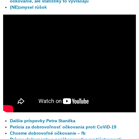
očkovanie, ale štatistiky to vyvracajú
(NE)zmysel rúšok
Dalšie príspevky Petra Staněka
Petícia za dobrovoľnosť očkovania proti CoViD-19
Chceme dobrovoľné očkovanie – fb