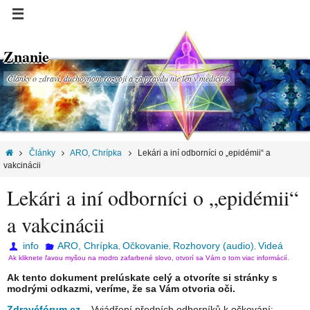
Znanie
Články o zdraví, duchovnom rozvoji a za pravdu nie len v medicíne.
Články
ARO, Chrípka
Lekári a iní odborníci o „epidémii“ a
vakcinácii
Lekári a iní odborníci o „epidémii“
a vakcinácii
info
ARO, Chrípka
Očkovanie
Rozhovory (audio)
Videá
,
,
,
Ak kliknete ľavou myšou na modro zafarbené slovo, otvorí sa Vám o tom viac informácií.
Ak tento dokument prelúskate celý a otvoríte si stránky s
modrými odkazmi, veríme, že sa Vám otvoria oči.
Zdravéfórum.cz
– Vyjádření předních odborníků k očkování: