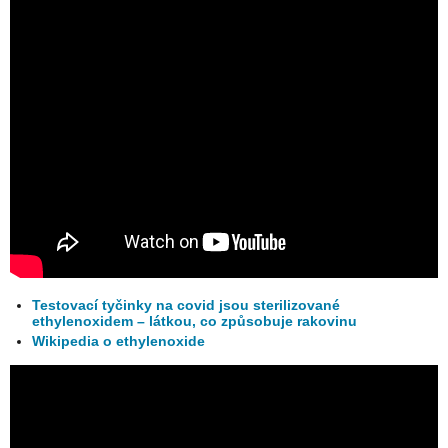
Testovací tyčinky na covid jsou sterilizované
ethylenoxidem – látkou, co způsobuje rakovinu
Wikipedia o ethylenoxide