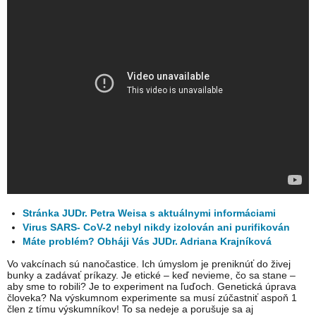
Stránka JUDr. Petra Weisa s aktuálnymi informáciami
Virus SARS- CoV-2 nebyl nikdy izolován ani purifikován
Máte problém? Obháji Vás JUDr. Adriana Krajníková
Vo vakcínach sú nanočastice. Ich úmyslom je preniknúť do živej
bunky a zadávať príkazy. Je etické – keď nevieme, čo sa stane –
aby sme to robili? Je to experiment na ľuďoch. Genetická úprava
človeka? Na výskumnom experimente sa musí zúčastniť aspoň 1
člen z tímu výskumníkov! To sa nedeje a porušuje sa aj