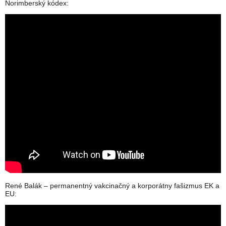
Norimberský kódex:
René Balák – permanentný vakcinačný a korporátny fašizmus EK a
EU: