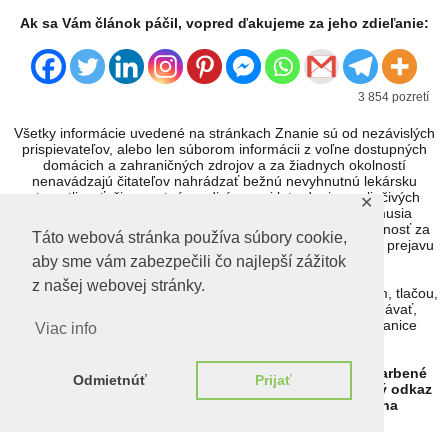
Ak sa Vám článok páčil, vopred ďakujeme za jeho zdieľanie:
3 854 pozretí
Všetky informácie uvedené na stránkach Znanie sú od nezávislých
prispievateľov, alebo len súborom informácii z voľne dostupných
domácich a zahraničných zdrojov a za žiadnych okolností
nenavádzajú čitateľov nahrádzať bežnú nevyhnutnú lekársku
starostlivosť, či urgentnú medicínu, ani k tvrdeniam o liečivých
✕
účinkoch produktov, či postupov. Názory autora sa nemusia
zhodovať s názormi tejto stránky, ktorá nenesie zodpovednosť za
Táto webová stránka používa súbory cookie,
nesprávne informácie. Znanie.sk dáva priestor na slobodu prejavu
a právo na informácie, ktoré zaručuje
aby sme vám zabezpečili čo najlepší zážitok
Ústavný zákon č. 460/1992 Zb. čl. 26 Ústavy SR
.
z našej webovej stránky.
...Každý má právo vyjadrovať svoje názory slovom, písmom, tlačou,
obrazom alebo iným spôsobom, ako aj slobodne vyhľadávať,
prijímať a rozširovať idey a informácie bez ohľadu na hranice
Viac info
štátu...
Ak kliknete ľavou myšou na ľubovoľné na modro zafarbené
Odmietnúť
Prijať
slovo, otvorí sa Vám o tom viac informácií. Ak niektorý odkaz
nefunguje, budeme radi, ak nám o tom napíšete na
EZOpress@gmail.com
Ďakujeme