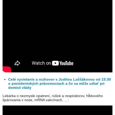
Celé vysielanie a rozhovor s Juditou Laššákovou od 15:30
o prezidentských právomociach a čo sa môže udiať pri
demisii vlády
Lekárka o nezmysle opatrení, rúšok a respirátorov, hĺbkového
špárovania v nose, mRNA vakcínach, …: