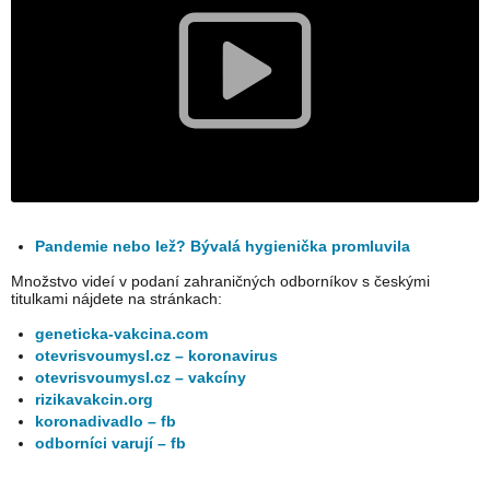
Pandemie nebo lež? Bývalá hygienička promluvila
Množstvo videí v podaní zahraničných odborníkov s českými
titulkami nájdete na stránkach:
geneticka-vakcina.com
otevrisvoumysl.cz – koronavirus
otevrisvoumysl.cz – vakcíny
rizikavakcin.org
koronadivadlo – fb
odborníci varují – fb