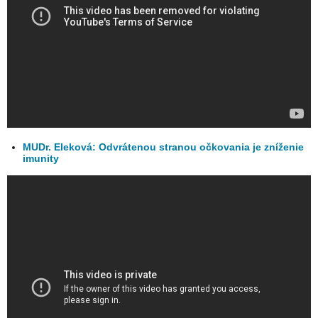
MUDr. Eleková: Odvrátenou stranou očkovania je zníženie
imunity