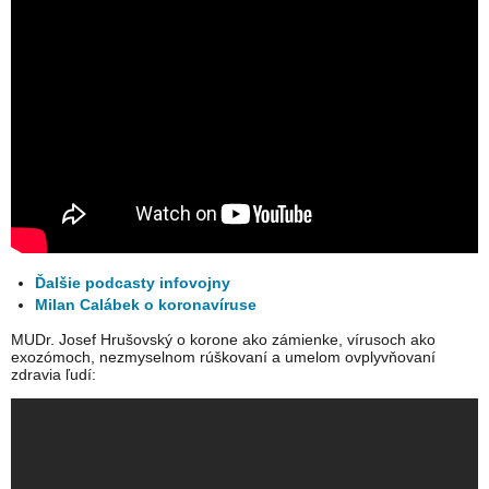
Ďalšie podcasty infovojny
Milan Calábek o koronavíruse
MUDr. Josef Hrušovský o korone ako zámienke, vírusoch ako
exozómoch, nezmyselnom rúškovaní a umelom ovplyvňovaní
zdravia ľudí: