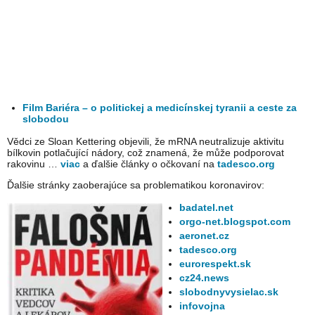
Film Bariéra – o politickej a medicínskej tyranii a ceste za
slobodou
Vědci ze Sloan Kettering objevili, že mRNA neutralizuje aktivitu
bílkovin potlačující nádory, což znamená, že může podporovat
rakovinu …
viac
a ďalšie články o očkovaní na
tadesco.org
Ďalšie stránky zaoberajúce sa problematikou koronavirov:
badatel.net
orgo-net.blogspot.com
aeronet.cz
tadesco.org
eurorespekt.sk
cz24.news
slobodnyvysielac.sk
infovojna