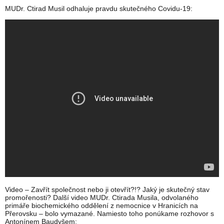
MUDr. Ctirad Musil odhaluje pravdu skutečného Covidu-19:
Video – Zavřít společnost nebo ji otevřít?!? Jaký je skutečný stav
promořenosti? Další video MUDr. Ctirada Musila, odvolaného
primáře biochemického oddělení z nemocnice v Hranicích na
Přerovsku – bolo vymazané. Namiesto toho ponúkame rozhovor s
Antonínem Baudyšem: