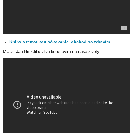
Knihy s tematikou očkovanie, obchod so zdravím
MUDr. Jan Hnízdil o vlivu koronaviru na naše životy: