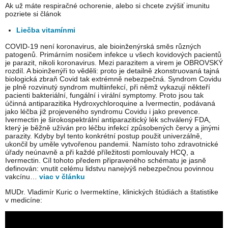
Ak už máte respiračné ochorenie, alebo si chcete zvýšiť imunitu
pozriete si článok
Liečba vitamínmi
COVID-19 není koronavirus, ale bioinženýrská směs různých
patogenů. Primárním nosičem infekce u všech kovidových pacientů
je parazit, nikoli koronavirus. Mezi parazitem a virem je OBROVSKÝ
rozdíl. A bioinženýři to věděli: proto je detailně zkonstruovaná tajná
biologická zbraň Covid tak extrémně nebezpečná. Syndrom Covidu
je plně rozvinutý syndrom multiinfekcí, při němž vykazují někteří
pacienti bakteriální, fungální i virální symptomy. Proto jsou tak
účinná antiparazitika Hydroxychloroquine a Ivermectin, podávaná
jako léčba již projeveného syndromu Covidu i jako prevence.
Ivermectin je širokospektrální antiparazitický lék schválený FDA,
který je běžně užíván pro léčbu infekcí způsobených červy a jinými
parazity. Kdyby byl tento konkrétní postup použit univerzálně,
ukončil by uměle vytvořenou pandemii. Namísto toho zdravotnické
úřady neúnavně a při každé příležitosti pomlouvaly HCQ, a
Ivermectin. Cíl tohoto předem připraveného schématu je jasně
definován: vnutit celému lidstvu nanejvýš nebezpečnou povinnou
vakcínu…
viac v článku
MUDr. Vladimír Kuric o Ivermektíne, klinických štúdiách a štatistike
v medicíne: