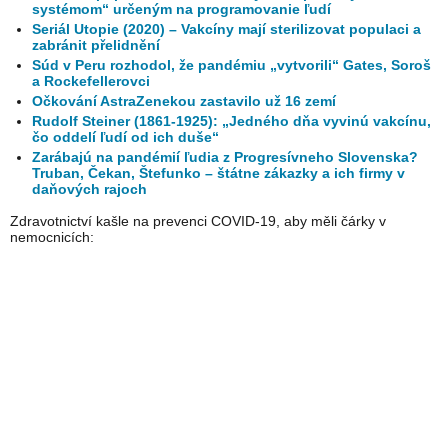
systémom“ určeným na programovanie ľudí
Seriál Utopie (2020) – Vakcíny mají sterilizovat populaci a
zabránit přelidnění
Súd v Peru rozhodol, že pandémiu „vytvorili“ Gates, Soroš
a Rockefellerovci
Očkování AstraZenekou zastavilo už 16 zemí
Rudolf Steiner (1861-1925): „Jedného dňa vyvinú vakcínu,
čo oddelí ľudí od ich duše“
Zarábajú na pandémií ľudia z Progresívneho Slovenska?
Truban, Čekan, Štefunko – štátne zákazky a ich firmy v
daňových rajoch
Zdravotnictví kašle na prevenci COVID-19, aby měli čárky v
nemocnicích: