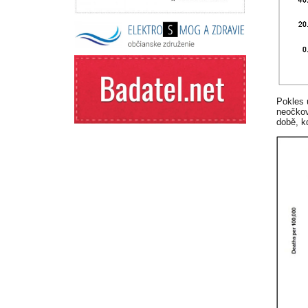
Pokles 
neočkov
době, k