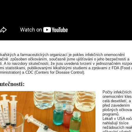
ékařských a farmaceutických organizací je pokles infekčních onemocnění
ačně způsoben očkováním, současně jsme ujišťováni o jeho bezpečnosti a
ti. A to navzdory skutečnosti, že jsou uvedená tvrzení v jednoznačném rozpo
ími statistikami, publikovanými lékařskými studiemi a zprávami z FDA (Food 
ministration) a CDC (Centers for Disease Control).
utečnosti:
Počty infekčních
onemocnění kles
celá desetiletí, a
před zavedením
plošných očkova
programů.
Lékaři v USA roč
nahlašují tisíce
nežádoucích rea
očkování včetně