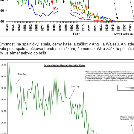
úmrtnosti na spalničky, spálu, černý kašel a záškrt v Anglii a Walesu. Ani zd
alo proti spále a očkování proti spalničkám, černému kašli a záškrtu přichází
dy už téměř nebylo co řešit.