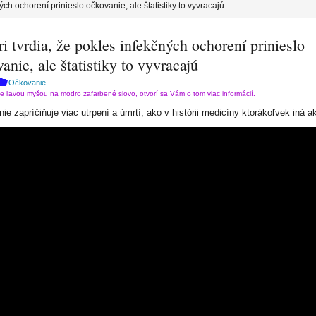
ých ochorení prinieslo očkovanie, ale štatistiky to vyvracajú
i tvrdia, že pokles infekčných ochorení prinieslo
anie, ale štatistiky to vyvracajú
Očkovanie
te ľavou myšou na modro zafarbené slovo, otvorí sa Vám o tom viac informácií.
e zapríčiňuje viac utrpení a úmrtí, ako v histórii medicíny ktorákoľvek iná ak