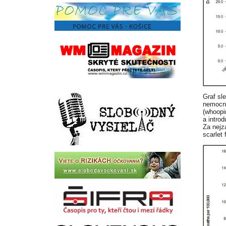
Graf sl
nemocno
(whoopi
a intro
Za nejz
scarlet