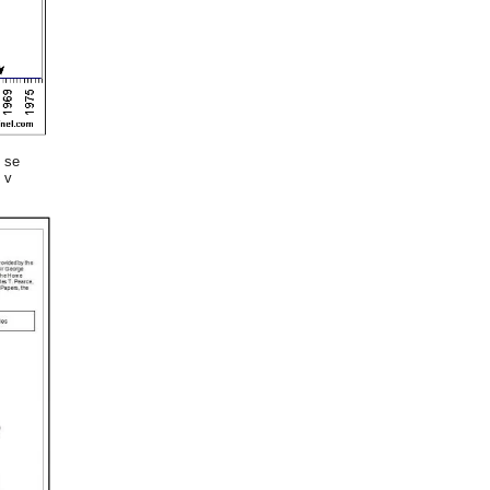
e se
 v