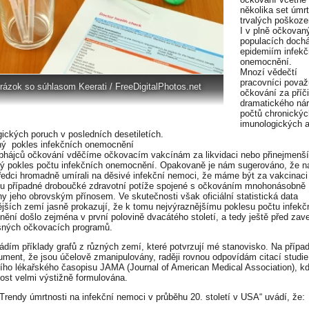
několika set úmrt
trvalých poškoze
I v plně očkovan
populacích dochá
epidemiím infekč
onemocnění.
Mnozí vědečtí
pracovníci považ
rázok so súhlasom Keerati / FreeDigitalPhotos.net
očkování za příč
dramatického nár
počtů chronickýc
imunologických 
gických poruch v posledních desetiletích.
ný pokles infekčních onemocnění
bhájců očkování vděčíme očkovacím vakcínám za likvidaci nebo přinejmenš
ký pokles počtu infekčních onemocnění. Opakovaně je nám sugerováno, že n
ředci hromadně umírali na děsivé infekční nemoci, že máme být za vakcinaci
ou případné droboučké zdravotní potíže spojené s očkováním mnohonásobně
y jeho obrovským přínosem. Ve skutečnosti však oficiální statistická data
ějších zemí jasně prokazují, že k tomu nejvýraznějšímu poklesu počtu infekč
ění došlo zejména v první polovině dvacátého století, a tedy ještě před za
šných očkovacích programů.
ádím příklady grafů z různých zemí, které potvrzují mé stanovisko. Na přípa
gument, že jsou účelově zmanipulovány, raději rovnou odpovídám citací studie
ního lékařského časopisu JAMA (Journal of American Medical Association), kd
ost velmi výstižně formulována.
„Trendy úmrtnosti na infekční nemoci v průběhu 20. století v USA“ uvádí, že: