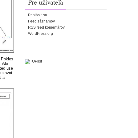
Pre uživateľa
Prihlásiť sa
Feed záznamov
RSS feed komentárov
WordPress.org
. Pokles
kašle
ted use
suzovat.
d a