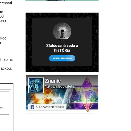
rtnosti
am
50.
bena
ikdo
m
ch zemí.
atikou.