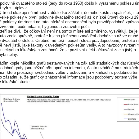
 polovině dvacátého století (tedy do roku 1950) došlo k výraznému poklesu úm
í tyfus i úplavici.
 trend ukazuje i úmrtnost v důsledku záškrtu, černého kašle a spalniček, i t
velké poklesy v první polovině dvacátého století až k nízké úrovni do roku 19
 poklesy úmrtnosti na tato infekční onemocnění byla pravděpodobně způso
 životními podmínkami, hygienou a zdravotní péčí.
 kteří se diví, že očkování není na tomto místě ani zmíněno, vysvětluji, že je
to zcela správně, protože k jeho plošnému zavádění docházelo až ve druhé
ě dvacátého století. Osobně mě těší i použití slova pravděpodobně, protože n
ě neví jistě, jaké faktory k uvedeným poklesům vedly. A to navzdory tvrzení
utických a lékařských zastánců, že je pozitivní efekt očkování zcela jistý a
ybnitelný.
ádím kopie několika grafů sestavovaných na základě statistických dat různý
podobné grafy jsou běžně přístupné na internetu, často uváděné na stránkách
ací, které prosazují svobodnou volbu v očkování, a v knihách s podobnou tem
o zásadní je, že graficky znázorněné informace jsou podpořeny textem výše
é lékařské studie.