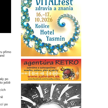
ru přímo
and
aly po
 to ještě
cích
ně
kcí po