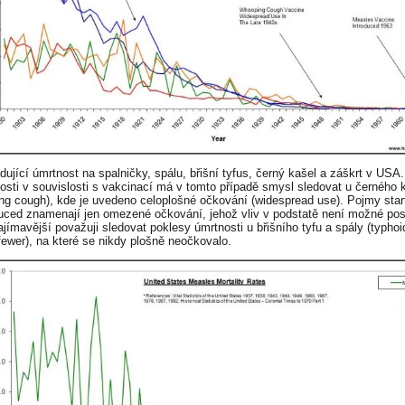
edující úmrtnost na spalničky, spálu, břišní tyfus, černý kašel a záškrt v USA
sti v souvislosti s vakcinací má v tomto případě smysl sledovat u černého 
ng cough), kde je uvedeno celoplošné očkování (widespread use). Pojmy star
duced znamenají jen omezené očkování, jehož vliv v podstatě není možné po
ajímavější považuji sledovat poklesy úmrtnosti u břišního tyfu a spály (typhoi
 fewer), na které se nikdy plošně neočkovalo.