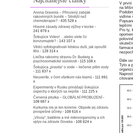
V první
na břišn
Podobný
Anona Graviola – Přirozený zabiják
vidíme 
rakovinných buněk – Silnější než
chemoterapie?
- 435 528 x
Popsané
lepšími
Hlavné zásady zdravej výživy v kocke
-
Pro ty,
241 879 x
opomenu
Šokujúce Video! …alebo viete čo
polovin
konzumujete?
- 143 107 x
skutečn
Vědci vyfotografovali lidskou duši, jak opouští
farmace
tělo
- 128 314 x
nezpoch
Liečba rakoviny stravou Dr. Budwig a
Dále uv
psychosomatické súvislosti
- 115 108 x
Tyto a 
Šokujúca „pravda“ o vode – liečenie pitím vody
organiz
- 111 837 x
Naprost
Neuveríte, v čom všetkom nás klamú
- 111 691
citovan
x
Experimenty v Rusku prinášajú šokujúce
úspechy o ktorých sa nepíše
- 111 225 x
Červená pilulka – GLOBÁLNÍ PROBUZENÍ
-
108 687 x
Kurkuma nie je len korenie. Objavte jej zdraviu
prospešné účinky
- 108 616 x
„Vírusy“, baktérie a iné mikroorganizmy a ich
vplyv na zdravie človeka
- 106 624 x