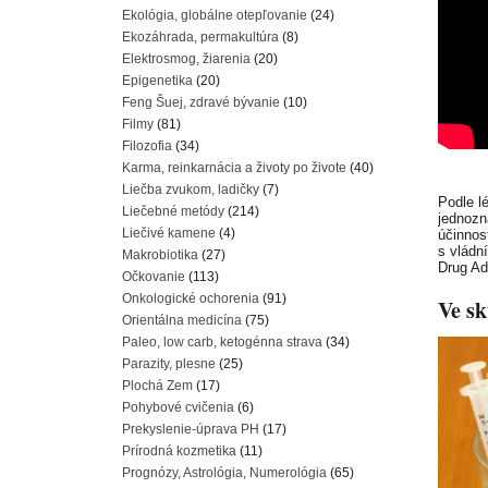
Ekológia, globálne otepľovanie
(24)
Ekozáhrada, permakultúra
(8)
Elektrosmog, žiarenia
(20)
Epigenetika
(20)
Feng Šuej, zdravé bývanie
(10)
Filmy
(81)
Filozofia
(34)
Karma, reinkarnácia a životy po živote
(40)
Liečba zvukom, ladičky
(7)
Podle l
Liečebné metódy
(214)
jednozn
Liečivé kamene
(4)
účinnos
s vládn
Makrobiotika
(27)
Drug Ad
Očkovanie
(113)
Onkologické ochorenia
(91)
Ve sk
Orientálna medicína
(75)
Paleo, low carb, ketogénna strava
(34)
Parazity, plesne
(25)
Plochá Zem
(17)
Pohybové cvičenia
(6)
Prekyslenie-úprava PH
(17)
Prírodná kozmetika
(11)
Prognózy, Astrológia, Numerológia
(65)