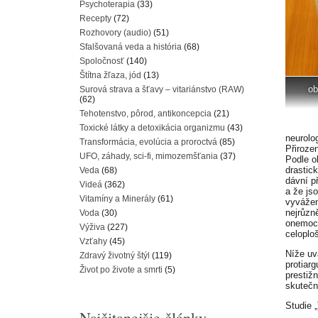
Psychoterapia
(33)
Recepty
(72)
Rozhovory (audio)
(51)
Sfalšovaná veda a história
(68)
Spoločnosť
(140)
Štítna žľaza, jód
(13)
ob
Surová strava a šťavy – vitariánstvo (RAW)
(62)
Tehotenstvo, pôrod, antikoncepcia
(21)
Toxické látky a detoxikácia organizmu
(43)
neurolo
Transformácia, evolúcia a proroctvá
(85)
Přiroze
UFO, záhady, sci-fi, mimozemšťania
(37)
Podle o
drastic
Veda
(68)
dávní p
Videá
(362)
a že js
Vitamíny a Minerály
(61)
vyvážen
nejrůzn
Voda
(30)
onemocn
Výživa
(227)
celoplo
Vzťahy
(45)
Níže uv
Zdravý životný štýl
(119)
protiar
Život po živote a smrti
(5)
prestiž
skutečn
Studie 
Najčitanejšie články