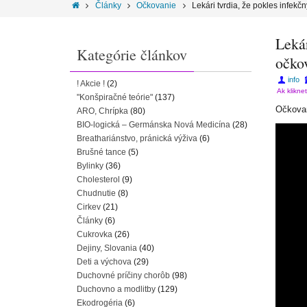
Články
Očkovanie
Lekári tvrdia, že pokles infekčn
Lekár
Kategórie článkov
očkov
info
! Akcie !
(2)
Ak klikne
"Konšpiračné teórie"
(137)
Očkovani
ARO, Chrípka
(80)
BIO-logická – Germánska Nová Medicína
(28)
Breathariánstvo, pránická výživa
(6)
Brušné tance
(5)
Bylinky
(36)
Cholesterol
(9)
Chudnutie
(8)
Cirkev
(21)
Články
(6)
Cukrovka
(26)
Dejiny, Slovania
(40)
Deti a výchova
(29)
Duchovné príčiny chorôb
(98)
Duchovno a modlitby
(129)
Ekodrogéria
(6)