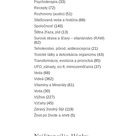
Psychoterapia
(33)
Recepty
(72)
Rozhovory (audio)
(51)
Sfalšovaná veda a história
(68)
Spoločnosť
(140)
Štítna žľaza, jód
(13)
Surová strava a šťavy – vitariánstvo (RAW)
(62)
Tehotenstvo, pôrod, antikoncepcia
(21)
Toxické látky a detoxikácia organizmu
(43)
Transformácia, evolúcia a proroctvá
(85)
UFO, záhady, sci-fi, mimozemšťania
(37)
Veda
(68)
Videá
(362)
Vitamíny a Minerály
(61)
Voda
(30)
Výživa
(227)
Vzťahy
(45)
Zdravý životný štýl
(119)
Život po živote a smrti
(5)
Najčitanejšie články