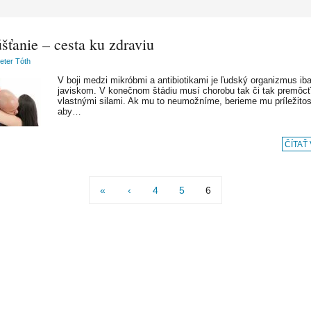
šťanie – cesta ku zdraviu
Peter Tóth
V boji medzi mikróbmi a antibiotikami je ľudský organizmus ib
javiskom. V konečnom štádiu musí chorobu tak či tak premôcť
vlastnými silami. Ak mu to neumožníme, berieme mu príležitos
aby…
ČÍTAŤ
«
‹
4
5
6