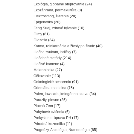
Ekológia, globálne otepľovanie
(24)
Ekozáhrada, permakultúra
(8)
Elektrosmog, žiarenia
(20)
Epigenetika
(20)
Feng Šuej, zdravé bývanie
(10)
Filmy
(81)
Filozofia
(34)
Karma, reinkarnácia a životy po živote
(40)
Liečba zvukom, ladičky
(7)
Liečebné metódy
(214)
Liečivé kamene
(4)
Makrobiotika
(27)
Očkovanie
(113)
Onkologické ochorenia
(91)
Orientálna medicína
(75)
Paleo, low carb, ketogénna strava
(34)
Parazity, plesne
(25)
Plochá Zem
(17)
Pohybové cvičenia
(6)
Prekyslenie-úprava PH
(17)
Prírodná kozmetika
(11)
Prognózy, Astrológia, Numerológia
(65)