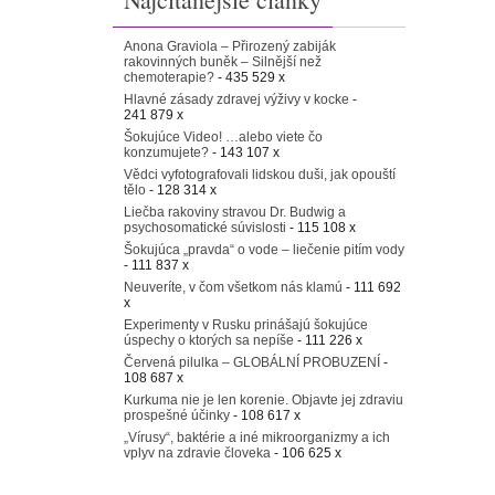
Anona Graviola – Přirozený zabiják
rakovinných buněk – Silnější než
chemoterapie?
- 435 529 x
Hlavné zásady zdravej výživy v kocke
-
241 879 x
Šokujúce Video! …alebo viete čo
konzumujete?
- 143 107 x
Vědci vyfotografovali lidskou duši, jak opouští
tělo
- 128 314 x
Liečba rakoviny stravou Dr. Budwig a
psychosomatické súvislosti
- 115 108 x
Šokujúca „pravda“ o vode – liečenie pitím vody
- 111 837 x
Neuveríte, v čom všetkom nás klamú
- 111 692
x
Experimenty v Rusku prinášajú šokujúce
úspechy o ktorých sa nepíše
- 111 226 x
Červená pilulka – GLOBÁLNÍ PROBUZENÍ
-
108 687 x
Kurkuma nie je len korenie. Objavte jej zdraviu
prospešné účinky
- 108 617 x
„Vírusy“, baktérie a iné mikroorganizmy a ich
vplyv na zdravie človeka
- 106 625 x