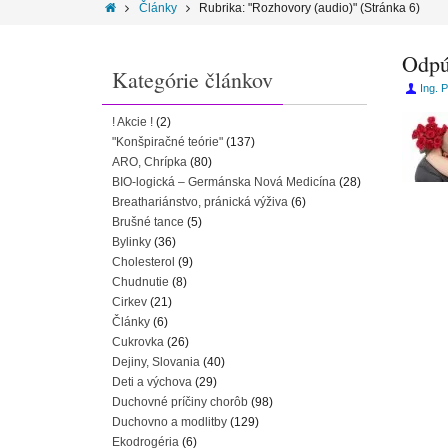
Články
Rubrika: "Rozhovory (audio)"
(Stránka 6)
Odpú
Kategórie článkov
Ing. 
! Akcie !
(2)
"Konšpiračné teórie"
(137)
ARO, Chrípka
(80)
BIO-logická – Germánska Nová Medicína
(28)
Breathariánstvo, pránická výživa
(6)
Brušné tance
(5)
Bylinky
(36)
Cholesterol
(9)
Chudnutie
(8)
Cirkev
(21)
Články
(6)
Cukrovka
(26)
Dejiny, Slovania
(40)
Deti a výchova
(29)
Duchovné príčiny chorôb
(98)
Duchovno a modlitby
(129)
Ekodrogéria
(6)