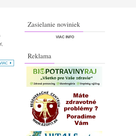
Zasielanie noviniek
a
VIAC INFO
ť,
Reklama
 VIAC