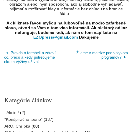
obrazom alebo iným spôsobom, ako aj slobodne vyhľadávať,
prijímať a rozširovať idey a informácie bez ohľadu na hranice
štátu...
Ak kliknete ľavou myšou na ľubovoľné na modro zafarbené
slovo, otvorí sa Vám o tom viac informácií. Ak niektorý odkaz
nefunguje, budeme radi, ak nám o tom napíšete na
EZOpress@gmail.com
Ďakujeme
Pravda o farmácii a zdraví –
Žijeme v matrixe pod vplyvom
čo, prečo a kedy potrebujeme
programov?
okrem výživy užívať
Kategórie článkov
! Akcie !
(2)
"Konšpiračné teórie"
(137)
ARO, Chrípka
(80)