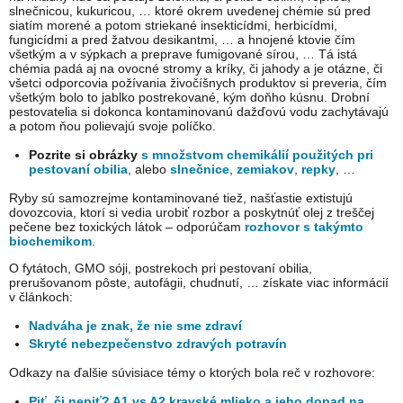
slnečnicou, kukuricou, … ktoré okrem uvedenej chémie sú pred
siatím morené a potom striekané insekticídmi, herbicídmi,
fungicídmi a pred žatvou desikantmi, … a hnojené ktovie čím
všetkým a v sýpkach a preprave fumigované sírou, … Tá istá
chémia padá aj na ovocné stromy a kríky, či jahody a je otázne, či
všetci odporcovia požívania živočíšnych produktov si preveria, čím
všetkým bolo to jablko postrekované, kým doňho kúsnu. Drobní
pestovatelia si dokonca kontaminovanú dažďovú vodu zachytávajú
a potom ňou polievajú svoje políčko.
Pozrite si obrázky
s množstvom chemikálií použitých pri
pestovaní obilia
, alebo
slnečnice
,
zemiakov
,
repky
, …
Ryby sú samozrejme kontaminované tiež, našťastie extistujú
dovozcovia, ktorí si vedia urobiť rozbor a poskytnúť olej z treščej
pečene bez toxických látok – odporúčam
rozhovor s takýmto
biochemikom
.
O fytátoch, GMO sóji, postrekoch pri pestovaní obilia,
prerušovanom pôste, autofágii, chudnutí, … získate viac informácií
v článkoch:
Nadváha je znak, že nie sme zdraví
Skryté nebezpečenstvo zdravých potravín
Odkazy na ďalšie súvisiace témy o ktorých bola reč v rozhovore:
Piť, či nepiť? A1 vs A2 kravské mlieko a jeho dopad na