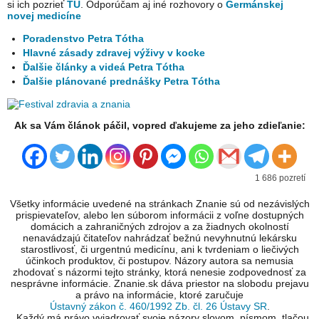
si ich pozrieť
TU
. Odporúčam aj iné rozhovory o
Germánskej
novej medicíne
Poradenstvo Petra Tótha
Hlavné zásady zdravej výživy v kocke
Ďalšie články a videá Petra Tótha
Ďalšie plánované prednášky Petra Tótha
Ak sa Vám článok páčil, vopred ďakujeme za jeho zdieľanie:
1 686 pozretí
Všetky informácie uvedené na stránkach Znanie sú od nezávislých
prispievateľov, alebo len súborom informácii z voľne dostupných
domácich a zahraničných zdrojov a za žiadnych okolností
nenavádzajú čitateľov nahrádzať bežnú nevyhnutnú lekársku
starostlivosť, či urgentnú medicínu, ani k tvrdeniam o liečivých
účinkoch produktov, či postupov. Názory autora sa nemusia
zhodovať s názormi tejto stránky, ktorá nenesie zodpovednosť za
nesprávne informácie. Znanie.sk dáva priestor na slobodu prejavu
a právo na informácie, ktoré zaručuje
Ústavný zákon č. 460/1992 Zb. čl. 26 Ústavy SR
.
...Každý má právo vyjadrovať svoje názory slovom, písmom, tlačou,