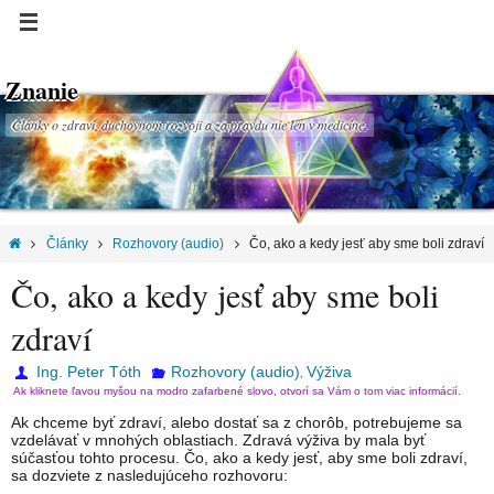
Znanie
Články o zdraví, duchovnom rozvoji a za pravdu nie len v medicíne.
Články
Rozhovory (audio)
Čo, ako a kedy jesť aby sme boli zdraví
Čo, ako a kedy jesť aby sme boli
zdraví
Ing. Peter Tóth
Rozhovory (audio)
Výživa
,
Ak kliknete ľavou myšou na modro zafarbené slovo, otvorí sa Vám o tom viac informácií.
Ak chceme byť zdraví, alebo dostať sa z chorôb, potrebujeme sa
vzdelávať v mnohých oblastiach. Zdravá výživa by mala byť
súčasťou tohto procesu. Čo, ako a kedy jesť, aby sme boli zdraví,
sa dozviete z nasledujúceho rozhovoru: