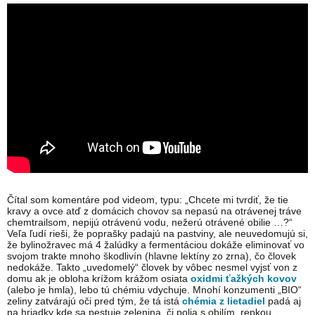
Čítal som komentáre pod videom, typu: „Chcete mi tvrdiť, že tie
kravy a ovce atď z domácich chovov sa nepasú na otrávenej tráve
chemtrailsom, nepijú otrávenú vodu, nežerú otrávené obilie …?“
Veľa ľudí rieši, že poprašky padajú na pastviny, ale neuvedomujú si,
že bylinožravec má 4 žalúdky a fermentáciou dokáže eliminovať vo
svojom trakte mnoho škodlivín (hlavne lektíny zo zrna), čo človek
nedokáže. Takto „uvedomelý“ človek by vôbec nesmel vyjsť von z
domu ak je obloha krížom krážom osiata
oxidmi ťažkých kovov
(alebo je hmla), lebo tú chémiu vdychuje. Mnohí konzumenti „BIO“
zeliny zatvárajú oči pred tým, že tá istá
chémia z lietadiel
padá aj
na hriadky kde sa pestuje zelenina, či polia s obilím, repkou,