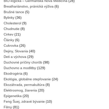
BIO-logická – Germánska Nová Medicína
(28)
Breathariánstvo, pránická výživa
(6)
Brušné tance
(5)
Bylinky
(36)
Cholesterol
(9)
Chudnutie
(8)
Cirkev
(21)
Články
(6)
Cukrovka
(26)
Dejiny, Slovania
(40)
Deti a výchova
(29)
Duchovné príčiny chorôb
(98)
Duchovno a modlitby
(129)
Ekodrogéria
(6)
Ekológia, globálne otepľovanie
(24)
Ekozáhrada, permakultúra
(8)
Elektrosmog, žiarenia
(20)
Epigenetika
(20)
Feng Šuej, zdravé bývanie
(10)
Filmy
(81)