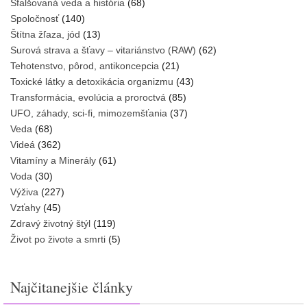
Sfalšovaná veda a história
(68)
Spoločnosť
(140)
Štítna žľaza, jód
(13)
Surová strava a šťavy – vitariánstvo (RAW)
(62)
Tehotenstvo, pôrod, antikoncepcia
(21)
Toxické látky a detoxikácia organizmu
(43)
Transformácia, evolúcia a proroctvá
(85)
UFO, záhady, sci-fi, mimozemšťania
(37)
Veda
(68)
Videá
(362)
Vitamíny a Minerály
(61)
Voda
(30)
Výživa
(227)
Vzťahy
(45)
Zdravý životný štýl
(119)
Život po živote a smrti
(5)
Najčitanejšie články