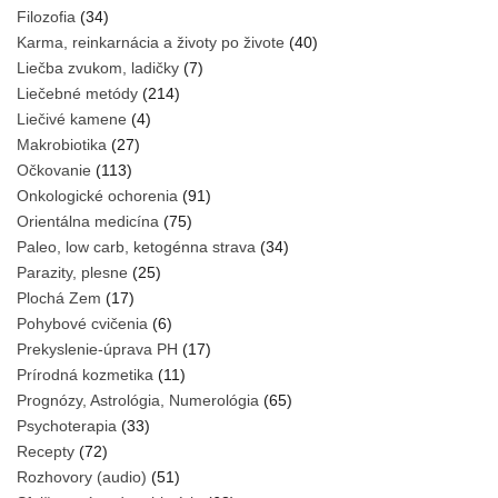
Filozofia
(34)
Karma, reinkarnácia a životy po živote
(40)
Liečba zvukom, ladičky
(7)
Liečebné metódy
(214)
Liečivé kamene
(4)
Makrobiotika
(27)
Očkovanie
(113)
Onkologické ochorenia
(91)
Orientálna medicína
(75)
Paleo, low carb, ketogénna strava
(34)
Parazity, plesne
(25)
Plochá Zem
(17)
Pohybové cvičenia
(6)
Prekyslenie-úprava PH
(17)
Prírodná kozmetika
(11)
Prognózy, Astrológia, Numerológia
(65)
Psychoterapia
(33)
Recepty
(72)
Rozhovory (audio)
(51)