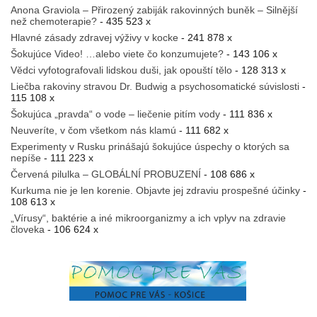
Anona Graviola – Přirozený zabiják rakovinných buněk – Silnější
než chemoterapie?
- 435 523 x
Hlavné zásady zdravej výživy v kocke
- 241 878 x
Šokujúce Video! …alebo viete čo konzumujete?
- 143 106 x
Vědci vyfotografovali lidskou duši, jak opouští tělo
- 128 313 x
Liečba rakoviny stravou Dr. Budwig a psychosomatické súvislosti
-
115 108 x
Šokujúca „pravda“ o vode – liečenie pitím vody
- 111 836 x
Neuveríte, v čom všetkom nás klamú
- 111 682 x
Experimenty v Rusku prinášajú šokujúce úspechy o ktorých sa
nepíše
- 111 223 x
Červená pilulka – GLOBÁLNÍ PROBUZENÍ
- 108 686 x
Kurkuma nie je len korenie. Objavte jej zdraviu prospešné účinky
-
108 613 x
„Vírusy“, baktérie a iné mikroorganizmy a ich vplyv na zdravie
človeka
- 106 624 x