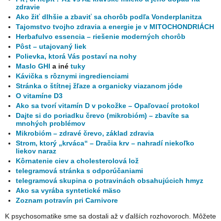
zdravie
Ako žiť dlhšie a zbaviť sa chorôb podľa Vonderplanitza
Tajomstvo tvojho zdravia a energie je v MITOCHONDRIÁCH
Herbafulvo essencia – riešenie moderných chorôb
Pôst – utajovaný liek
Polievka, ktorá Vás postaví na nohy
Maslo GHI
a iné
tuky
Kávička s rôznymi ingredienciami
Stránka o štítnej žľaze a organicky viazanom jóde
O vitamíne D3
Ako sa tvorí vitamín D v pokožke – Opaľovací protokol
Dajte si do poriadku črevo (mikrobióm) – zbavíte sa
mnohých problémov
Mikrobióm – zdravé črevo, základ zdravia
Strom, ktorý „krváca“ – Dračia krv – nahradí niekoľko
liekov naraz
Kôrnatenie ciev a cholesterolová lož
telegramová stránka s odporúčaniami
telegramová skupina o potravinách obsahujúcich hmyz
Ako sa vyrába syntetické mäso
Zoznam potravín pri Carnivore
K psychosomatike sme sa dostali až v ďalších rozhovoroch. Môžete