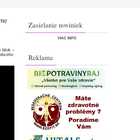
eme
Zasielanie noviniek
VIAC INFO
 látok –
vedúceho
Reklama