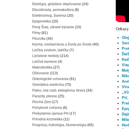
Ekológia, globálne otepľovanie
(24)
Ekozáhrada, permakultúra
(8)
Elektrosmog, žiarenia
(20)
Epigenetika
(20)
Feng Šuej, zdravé bývanie
(10)
Odkazy
Filmy
(81)
Olej
Filozofia
(34)
Ser
Karma, reinkarnácia a životy po živote
(40)
Pro
Liečba zvukom, ladičky
(7)
Ďalš
Liečebné metódy
(214)
Ked
Liečivé kamene
(4)
Vit
Makrobiotika
(27)
Met
Očkovanie
(113)
Nik
Onkologické ochorenia
(91)
Acet
Orientálna medicína
(75)
Vír
Paleo, low carb, ketogénna strava
(34)
„Vír
Parazity, plesne
(25)
Piť
Plochá Zem
(17)
Pre
Pohybové cvičenia
(6)
Epi
Prekyslenie-úprava PH
(17)
Daj
Prírodná kozmetika
(11)
Mik
Prognózy, Astrológia, Numerológia
(65)
Hor