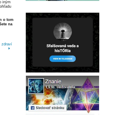
o iným
 ohľadu
m o tom
šete na
 zdraví