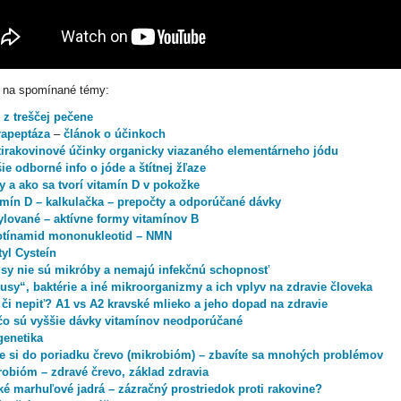
 na spomínané témy:
 z treščej pečene
rapeptáza
–
článok o účinkoch
tirakovinové účinky organicky viazaného elementárneho jódu
ie odborné info o jóde a štítnej žľaze
y a ako sa tvorí vitamín D v pokožke
amín D – kalkulačka – prepočty a odporúčané dávky
ylované – aktívne formy vitamínov B
otínamid mononukleotid – NMN
yl Cysteín
usy nie sú mikróby a nemajú infekčnú schopnosť
usy“, baktérie a iné mikroorganizmy a ich vplyv na zdravie človeka
, či nepiť? A1 vs A2 kravské mlieko a jeho dopad na zdravie
čo sú vyššie dávky vitamínov neodporúčané
genetika
te si do poriadku črevo (mikrobióm) – zbavíte sa mnohých problémov
robióm – zdravé črevo, základ zdravia
ké marhuľové jadrá – zázračný prostriedok proti rakovine?