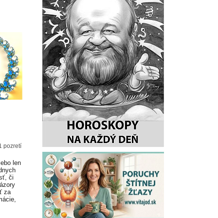
 pozretí
lebo len
adnych
ť, či
Názory
ť za
mácie,