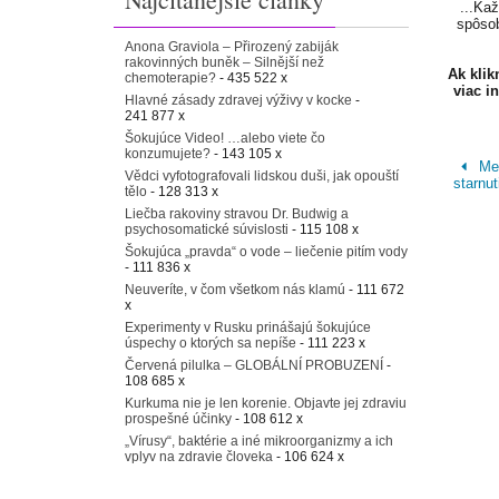
...Ka
spôsob
Anona Graviola – Přirozený zabiják
rakovinných buněk – Silnější než
Ak kli
chemoterapie?
- 435 522 x
viac i
Hlavné zásady zdravej výživy v kocke
-
241 877 x
Šokujúce Video! …alebo viete čo
konzumujete?
- 143 105 x
Met
Vědci vyfotografovali lidskou duši, jak opouští
starnu
tělo
- 128 313 x
Liečba rakoviny stravou Dr. Budwig a
psychosomatické súvislosti
- 115 108 x
Šokujúca „pravda“ o vode – liečenie pitím vody
- 111 836 x
Neuveríte, v čom všetkom nás klamú
- 111 672
x
Experimenty v Rusku prinášajú šokujúce
úspechy o ktorých sa nepíše
- 111 223 x
Červená pilulka – GLOBÁLNÍ PROBUZENÍ
-
108 685 x
Kurkuma nie je len korenie. Objavte jej zdraviu
prospešné účinky
- 108 612 x
„Vírusy“, baktérie a iné mikroorganizmy a ich
vplyv na zdravie človeka
- 106 624 x