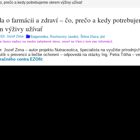
čo, prečo a kedy potrebujeme okrem výživy užívať
a o farmácii a zdraví – čo, prečo a kedy potrebuj
m výživy užívať
Dr. Jozef Zima
Epigenetika
Rozhovory (audio)
Štítna žľaza, jód
,
,
te ľavou myšou na modro zafarbené slovo, otvorí sa Vám o tom viac informácií.
. Jozef Zima – autor projektu Nutraceutica, špecialista na využitie prírodných
utík v prevencii a liečbe ochorení – odpovedá na otázky Ing. Petra Tótha – 
račného centra EZOfit
: