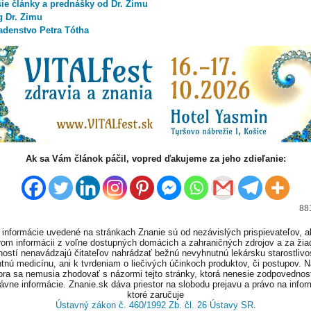
šie články a prednášky od Dr. Zimu
g Dr. Zimu
adenstvo Petra Tótha
Ak sa Vám článok páčil, vopred ďakujeme za jeho zdieľanie:
881
informácie uvedené na stránkach Znanie sú od nezávislých prispievateľov, a
om informácii z voľne dostupných domácich a zahraničných zdrojov a za ži
ností nenavádzajú čitateľov nahrádzať bežnú nevyhnutnú lekársku starostlivos
tnú medicínu, ani k tvrdeniam o liečivých účinkoch produktov, či postupov. 
ora sa nemusia zhodovať s názormi tejto stránky, ktorá nenesie zodpovednos
ávne informácie. Znanie.sk dáva priestor na slobodu prejavu a právo na infor
ktoré zaručuje
Ústavný zákon č. 460/1992 Zb. čl. 26 Ústavy SR
.