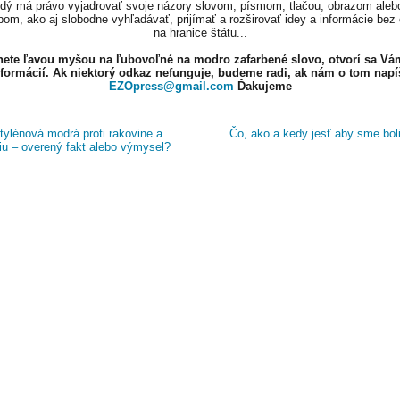
ždý má právo vyjadrovať svoje názory slovom, písmom, tlačou, obrazom aleb
om, ako aj slobodne vyhľadávať, prijímať a rozširovať idey a informácie bez
na hranice štátu...
knete ľavou myšou na ľubovoľné na modro zafarbené slovo, otvorí sa Vá
nformácií. Ak niektorý odkaz nefunguje, budeme radi, ak nám o tom napí
EZOpress@gmail.com
Ďakujeme
ylénová modrá proti rakovine a
Čo, ako a kedy jesť aby sme boli
tiu – overený fakt alebo výmysel?