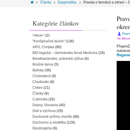
Články
Epigenetika
Pravda o farmácii a zdraví – 
Pravd
Kategórie článkov
okre
Pharm
! Akcie !
(2)
Ak klikne
"Konšpiračné teórie"
(136)
PharmDr
ARO, Chrípka
(80)
nutrace
BIO-logická – Germánska Nová Medicína
(28)
Regene
Breathariánstvo, pránická výživa
(6)
Brušné tance
(5)
Bylinky
(36)
Cholesterol
(9)
Chudnutie
(8)
Cirkev
(21)
Články
(6)
Cukrovka
(26)
Dejiny, Slovania
(40)
Deti a výchova
(29)
Duchovné príčiny chorôb
(98)
Duchovno a modlitby
(129)
Ekodrogéria
(6)