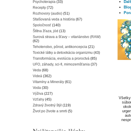
Ďal
Psychoterapia
(33)
Blo
Recepty
(72)
Por
Rozhovory (audio)
(51)
Sfalšovaná veda a história
(67)
Spoločnosť
(140)
Štítna žľaza, jód
(13)
Surová strava a šťavy – vitariánstvo (RAW)
(62)
Tehotenstvo, pôrod, antikoncepcia
(21)
Toxické látky a detoxikácia organizmu
(43)
Transformácia, evolúcia a proroctvá
(85)
UFO, záhady, sci-fi, mimozemšťania
(37)
Veda
(68)
Videá
(362)
Vitamíny a Minerály
(61)
Voda
(30)
Výživa
(227)
Všetky 
Vzťahy
(45)
súbor
Zdravý životný štýl
(119)
okol
urgen
Život po živote a smrti
(5)
aut
nespr
Najčitanejšie články