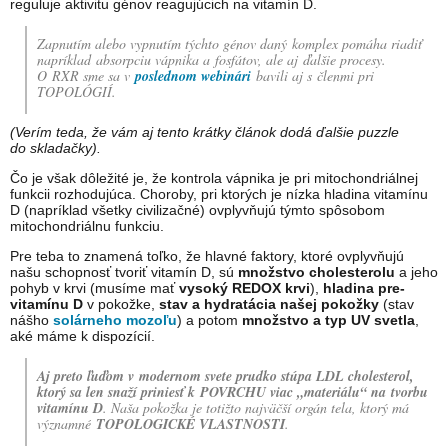
reguluje aktivitu génov reagujúcich na vitamín D.
Zapnutím alebo vypnutím týchto génov daný komplex pomáha riadiť
napríklad absorpciu vápnika a fosfátov, ale aj ďalšie procesy.
O RXR sme sa v
poslednom webinári
bavili aj s členmi pri
TOPOLÓGIÍ.
(Verím teda, že vám aj tento krátky článok dodá ďalšie puzzle
do skladačky).
Čo je však dôležité je, že kontrola vápnika je pri mitochondriálnej
funkcii rozhodujúca. Choroby, pri ktorých je nízka hladina vitamínu
D (napríklad všetky civilizačné) ovplyvňujú týmto spôsobom
mitochondriálnu funkciu.
Pre teba to znamená toľko, že hlavné faktory, ktoré ovplyvňujú
našu schopnosť tvoriť vitamín D, sú
množstvo cholesterolu
a jeho
pohyb v krvi (musíme mať
vysoký REDOX krvi
),
hladina pre-
vitamínu D
v pokožke,
stav a hydratácia našej pokožky
(stav
nášho
solárneho mozoľu
) a potom
množstvo a typ UV svetla
,
aké máme k dispozícií.
Aj preto ľuďom v modernom svete prudko stúpa LDL cholesterol,
ktorý sa len snaží priniesť k POVRCHU viac „materiálu“ na tvorbu
vitamínu D
. Naša pokožka je totižto najväčší orgán tela, ktorý má
významné
TOPOLOGICKÉ VLASTNOSTI
.