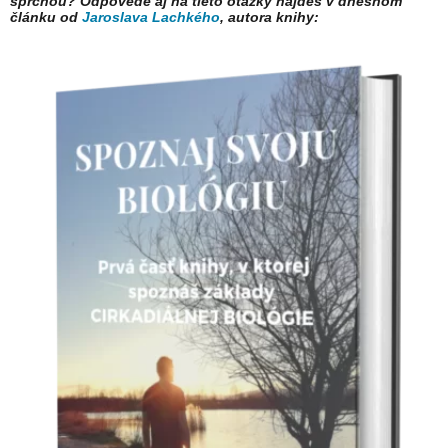
sprchou? Odpovede aj na tieto otázky nájdeš v dnešnom
článku od
Jaroslava Lachkého
, autora knihy: