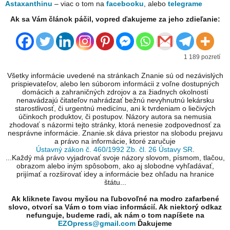
Astaxanthinu
– viac o tom na
facebooku
, alebo
telegrame
Ak sa Vám článok páčil, vopred ďakujeme za jeho zdieľanie:
1 189 pozretí
Všetky informácie uvedené na stránkach Znanie sú od nezávislých
prispievateľov, alebo len súborom informácii z voľne dostupných
domácich a zahraničných zdrojov a za žiadnych okolností
nenavádzajú čitateľov nahrádzať bežnú nevyhnutnú lekársku
starostlivosť, či urgentnú medicínu, ani k tvrdeniam o liečivých
účinkoch produktov, či postupov. Názory autora sa nemusia
zhodovať s názormi tejto stránky, ktorá nenesie zodpovednosť za
nesprávne informácie. Znanie.sk dáva priestor na slobodu prejavu
a právo na informácie, ktoré zaručuje
Ústavný zákon č. 460/1992 Zb. čl. 26 Ústavy SR
.
...Každý má právo vyjadrovať svoje názory slovom, písmom, tlačou,
obrazom alebo iným spôsobom, ako aj slobodne vyhľadávať,
prijímať a rozširovať idey a informácie bez ohľadu na hranice
štátu...
Ak kliknete ľavou myšou na ľubovoľné na modro zafarbené
slovo, otvorí sa Vám o tom viac informácií. Ak niektorý odkaz
nefunguje, budeme radi, ak nám o tom napíšete na
EZOpress@gmail.com
Ďakujeme