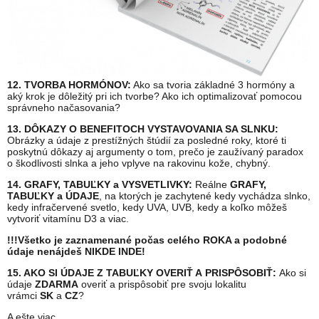
12. TVORBA HORMÓNOV:
Ako sa tvoria základné 3 hormóny a
aký krok je dôležitý pri ich tvorbe? Ako ich optimalizovať pomocou
správneho načasovania?
13. DÔKAZY O BENEFITOCH VYSTAVOVANIA SA SLNKU:
Obrázky a údaje z prestížných štúdií za posledné roky, ktoré ti
poskytnú dôkazy aj argumenty o tom, prečo je zaužívaný paradox
o škodlivosti slnka a jeho vplyve na rakovinu kože, chybný.
14. GRAFY, TABUĽKY a VYSVETLIVKY:
Reálne
GRAFY,
TABUĽKY a ÚDAJE
, na ktorých je zachytené kedy vychádza slnko,
kedy infračervené svetlo, kedy UVA, UVB, kedy a koľko môžeš
vytvoriť vitamínu D3 a viac.
!!!Všetko je zaznamenané počas celého ROKA a podobné
údaje nenájdeš NIKDE INDE!
15. AKO SI ÚDAJE Z TABUĽKY OVERIŤ A PRISPÔSOBIŤ:
Ako si
údaje
ZDARMA
overiť a prispôsobiť pre svoju lokalitu
vrámci
SK
a
CZ
?
A ešte viac.