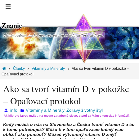
Znanie
Články o zdraví, duchovnom rozvoji a za pravdu nie len v medicíne.
Články
Vitamíny a Minerály
Ako sa tvorí vitamín D v pokožke –
Opaľovací protokol
Ako sa tvorí vitamín D v pokožke
– Opaľovací protokol
info
Vitamíny a Minerály
Zdravý životný štýl
,
Ak kliknete ľavou myšou na modro zafarbené slovo, otvorí sa Vám o tom viac informácií.
Kedy môžeš u nás na Slovensku a Česku tvoriť vitamín D a čo
k tomu potrebuješ? Môžu ti v tom opaľovacie krémy viac
ublížiť ako pomôcť? Môžeš vytvorený vitamín D zmyť