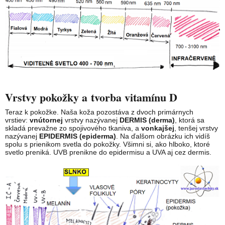
Vrstvy pokožky a tvorba vitamínu D
Teraz k pokožke. Naša koža pozostáva z dvoch primárnych
vrstiev:
vnútornej
vrstvy nazývanej
DERMIS (derma)
, ktorá sa
skladá prevažne zo spojivového tkaniva, a
vonkajšej
, tenšej vrstvy
nazývanej
EPIDERMIS (epiderma)
. Na ďalšom obrázku ich vidíš
spolu s prienikom svetla do pokožky. Všimni si, ako hlboko, ktoré
svetlo preniká. UVB prenikne do epidermisu a UVA aj cez dermis.