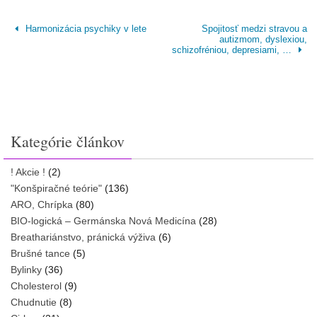
Harmonizácia psychiky v lete
Spojitosť medzi stravou a
autizmom, dyslexiou,
schizofréniou, depresiami, …
Kategórie článkov
! Akcie !
(2)
"Konšpiračné teórie"
(136)
ARO, Chrípka
(80)
BIO-logická – Germánska Nová Medicína
(28)
Breathariánstvo, pránická výživa
(6)
Brušné tance
(5)
Bylinky
(36)
Cholesterol
(9)
Chudnutie
(8)