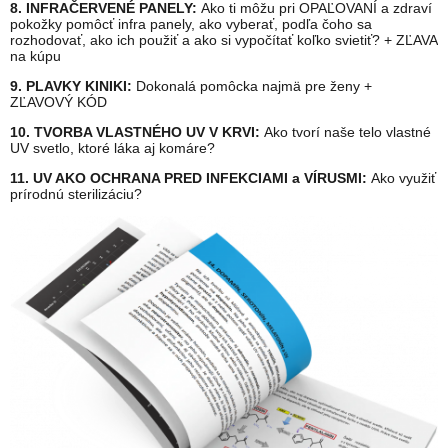
8. INFRAČERVENÉ PANELY:
Ako ti môžu pri OPAĽOVANÍ a zdraví
pokožky pomôcť infra panely, ako vyberať, podľa čoho sa
rozhodovať, ako ich použiť a ako si vypočítať koľko svietiť? + ZĽAVA
na kúpu
9. PLAVKY KINIKI:
Dokonalá pomôcka najmä pre ženy +
ZĽAVOVÝ KÓD
10. TVORBA VLASTNÉHO UV V KRVI:
Ako tvorí naše telo vlastné
UV svetlo, ktoré láka aj komáre?
11. UV AKO OCHRANA PRED INFEKCIAMI a VÍRUSMI:
Ako využiť
prírodnú sterilizáciu?