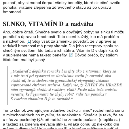
poznať, aby si mohol čerpať všetky benefity, ktoré slnečné svetlo
ponúka, vrátane zlepšenia zdravotného stavu až po úpravu
hmotnosti.
SLNKO, VITAMÍN D a nadváha
Áno, dobre čítaš. Slnečné svetlo a obyčajný pobyt na slnku ti môžu
pomôcť s úpravou hmotnosti. Toto ocení každý, kto má problém
s nadváhou. [
1
] Stojí však za zmienku povedať, že v úprave aj
redukcii hmotnosti má prsty vitamín D a jeho receptory spolu so
slnečným svetlom. Ide teda o ich súhru. Vitamín D v doplnku, či
v suplemente nemá takéto benefity. [
2
] Dôvod prečo, by stálom
čitateľom mal byť jasný.
„Očakávať z doplnku rovnaké benefity ako z vitamínu, ktorý sa
v nás tvorí pri vystavení sa slnečnému svetlu je rovnaké, ako
očakávať, že zo sledovania gymnastickej olympiády získame
vypracované chrbtové svalstvo. Každý vie, že ZHYBY NA HRAZDE
nám vypracujú chrbtové svalstvo, však? Prečo nám teda svalstvo
nerastie, keď gymnasta tie zhyby robí? Vidíš ten paradox?
S tvorbou vitamínu D je to rovnaké.“
Tento článok zverejňujem zdanlivo trošku „mimo“ rozbehnutú sériu
o mitochondriách no myslím, že adekvátne. Situácia je taká, že sa
u nás za posledný týždeň radikálne zmenilo počasie (oteplilo sa)
a taktiež sa zmenila elevácia slnka, vďaka čomu už niekoľko dní
máme k dispozícií UV svetlo typu B, z ktorého môžeme tvoriť aj