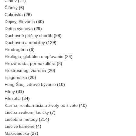
Cirkev
(21)
Články
(6)
Cukrovka
(26)
Dejiny, Slovania
(40)
Deti a výchova
(29)
Duchovné príčiny chorôb
(98)
Duchovno a modlitby
(129)
Ekodrogéria
(6)
Ekológia, globálne otepľovanie
(24)
Ekozáhrada, permakultúra
(8)
Elektrosmog, žiarenia
(20)
Epigenetika
(20)
Feng Šuej, zdravé bývanie
(10)
Filmy
(81)
Filozofia
(34)
Karma, reinkarnácia a životy po živote
(40)
Liečba zvukom, ladičky
(7)
Liečebné metódy
(214)
Liečivé kamene
(4)
Makrobiotika
(27)