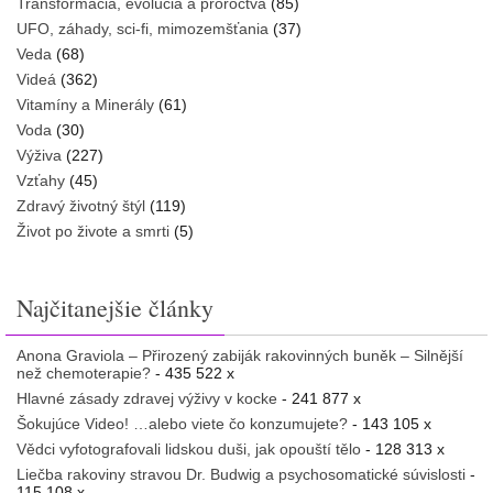
Transformácia, evolúcia a proroctvá
(85)
UFO, záhady, sci-fi, mimozemšťania
(37)
Veda
(68)
Videá
(362)
Vitamíny a Minerály
(61)
Voda
(30)
Výživa
(227)
Vzťahy
(45)
Zdravý životný štýl
(119)
Život po živote a smrti
(5)
Najčitanejšie články
Anona Graviola – Přirozený zabiják rakovinných buněk – Silnější
než chemoterapie?
- 435 522 x
Hlavné zásady zdravej výživy v kocke
- 241 877 x
Šokujúce Video! …alebo viete čo konzumujete?
- 143 105 x
Vědci vyfotografovali lidskou duši, jak opouští tělo
- 128 313 x
Liečba rakoviny stravou Dr. Budwig a psychosomatické súvislosti
-
115 108 x