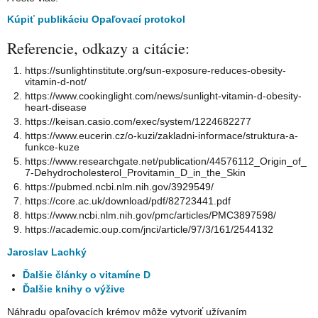
Kúpiť publikáciu Opaľovací protokol
Referencie, odkazy a citácie:
https://sunlightinstitute.org/sun-exposure-reduces-obesity-
vitamin-d-not/
https://www.cookinglight.com/news/sunlight-vitamin-d-obesity-
heart-disease
https://keisan.casio.com/exec/system/1224682277
https://www.eucerin.cz/o-kuzi/zakladni-informace/struktura-a-
funkce-kuze
https://www.researchgate.net/publication/44576112_Origin_of_
7-Dehydrocholesterol_Provitamin_D_in_the_Skin
https://pubmed.ncbi.nlm.nih.gov/3929549/
https://core.ac.uk/download/pdf/82723441.pdf
https://www.ncbi.nlm.nih.gov/pmc/articles/PMC3897598/
https://academic.oup.com/jnci/article/97/3/161/2544132
Jaroslav Lachký
Ďalšie články o vitamíne D
Ďalšie knihy o výžive
Náhradu opaľovacích krémov môže vytvoriť užívaním