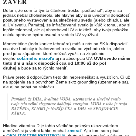
ZÁVER
Dúfam, že som ťa týmto článkom trošku „pošťuchol“, aby si sa
jednak nebál cholesterolu, ale hlavne aby si si uvedomil dôležitosť
postupného vystavovania sa slnečnému svetlu (alebo chladu), ale
aj UV svetlu. Pamätaj, že infračervené svetlo je kľúč k tomu, aby si
lepšie toleroval, ale aj absorboval UV a taktiež, aby tvoja pokožka
ostala správne hydratovaná a vedela UV využívať.
Momentálne (teda koniec februára) máš u nás na SK k dispozícií
cca dve hodinky infračerveného svetla od východu slnka, alebo
pred jeho západom, ktoré môžeš využiť na zlepšenie
svojho
solárneho mozoľu
aj na absorpciu UV.
UVB svetlo máme
tieto dni u nás k dispozícií cca od 10:00 až do pol
druhej
a bude sa to rýchlo meniť.
Práve preto ti odporúčam tieto dni nepremeškať a využiť ich. Či už
na spojenie sa s povrchom Zeme skrz grounding (uzemnenie sa),
ale aj na pobyt na slniečku.
Pamätaj, že DHA, kvalitná VODA, uzemnenie a slnečné svetlo
tvoje telo veľmi elegantne dobíjajú energiou. VODA v tebe je tvoja
BATÉRIA, SLNKO je NABÍJAČKA a DHA sú SPOJOVACIE
KÁBLE.
Hladina vitamínu D je tohto všetkého pekným ukazovateľom
a môžeš si ju veľmi ľahko nechať
zmerať
. Aj o tom som písal
v
OPAĽOVACOM PROTOKOLE
. Prajem ti pekný deň a čítame sa