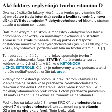
Aké faktory ovplyvňujú tvorbu vitamínu D
Dva najdôležitejšie faktory, ktoré riadia tvorbu pre-vitamínu D3,
sú
množstvo (teda intenzita) svetla
a
kvalita (vhodná vlnová
dĺžka) UVB dosahujúcim 7-dehydrocholesterol
hlboko v stratum
basale a stratum spinosum.
Ďalším dôležitým hľadiskom je množstvo 7-dehydrocholesterolu
prítomného v pokožke. Za normálnych okolností je v
stratum
spinosum a stratum basale
ľudskej pokožky k dispozícii
dostatočné množstvo 7-dehydrocholesterolu (asi
25 až 50 mg/cm2
kože
), aby vyhovoval požiadavkám tela na tvorbu vitamínu D. [
7
]
Tu treba spomenúť, že mnoho liekov spomaľuje tvorbu 7-
dehydrocholesterolu. Napr.
STATÍNY
, ktoré bránia aj tvorbe
ketónov, o ktorých si čítal v článku o
KETÓNOCH
a CHOLESTEROLE
. Článok je nahovorený aj ako podcast a ak si
ho ešte nečítal/nepočul, určite tak
urob
.
7-dehydrocholesterol je potom už prekurzorom vitamínu D3.
V epidermálnej vrstve kože prechádza 7-dehydrocholesterol
reakciou v dôsledku UVB žiarenia, ktorá vedie k otvoreniu kruhu
molekuly vitamínového prekurzora. Potom prechádza previtamín
D3 malou zmenou a nakoniec sa izomerizuje na vitamín D3.
Pod kožou sa takto udejú 3 hlavné KROKY: z
cholesterolu
sa
vytvorí
7-dehydrocholesterol
, ten sa zmení na
pre vitamín
D3
a ten na
cholekalciferol
. Tieto kroky však