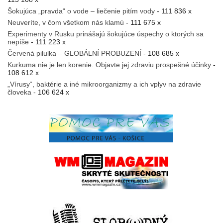
Šokujúca „pravda“ o vode – liečenie pitím vody
- 111 836 x
Neuveríte, v čom všetkom nás klamú
- 111 675 x
Experimenty v Rusku prinášajú šokujúce úspechy o ktorých sa
nepíše
- 111 223 x
Červená pilulka – GLOBÁLNÍ PROBUZENÍ
- 108 685 x
Kurkuma nie je len korenie. Objavte jej zdraviu prospešné účinky
-
108 612 x
„Vírusy“, baktérie a iné mikroorganizmy a ich vplyv na zdravie
človeka
- 106 624 x