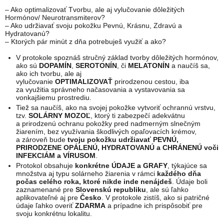
– Ako optimalizovať Tvorbu, ale aj vylučovanie dôležitých
Hormónov/ Neurotransmiterov?
– Ako udržiavať svoju pokožku Pevnú, Krásnu, Zdravú a
Hydratovanú?
– Ktorých pár minút z dňa potrebuješ využiť a ako?
V protokole spoznáš stručný základ tvorby dôležitých hormónov,
ako sú
DOPAMÍN
,
SEROTONÍN
, či
MELATONÍN
a naučíš sa,
ako ich tvorbu, ale aj
vylučovanie
OPTIMALIZOVAŤ
prirodzenou cestou, iba
za využitia správneho načasovania a vystavovania sa
vonkajšiemu prostrediu.
Tiež sa naučíš, ako na svojej pokožke vytvoriť ochrannú vrstvu,
tzv.
SOLÁRNY MOZOĽ
, ktorý ti zabezpečí adekvátnu
a prirodzenú ochranu pokožky pred nadmerným slnečným
žiarením, bez využívania škodlivých opaľovacích krémov,
a zároveň bude
tvoju pokožku udržiavať PEVNÚ,
PRIRODZENE OPÁLENÚ, HYDRATOVANÚ a CHRÁNENÚ voči
INFEKCIÁM a VÍRUSOM
.
Protokol obsahuje
konkrétne ÚDAJE a GRAFY
, týkajúce sa
množstva aj typu solárneho žiarenia v rámci
každého dňa
počas celého roka, ktoré nikde inde nenájdeš
. Údaje boli
zaznamenané pre
Slovenskú republiku
, ale sú ľahko
aplikovateľné aj pre
Česko
. V protokole zistíš, ako si patričné
údaje ľahko overiť
ZDARMA
a prípadne ich prispôsobiť pre
svoju konkrétnu lokalitu.