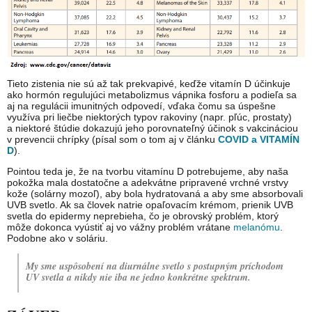
Tieto zistenia nie sú až tak prekvapivé, keďže vitamín D účinkuje
ako hormón regulujúci metabolizmus vápnika fosforu a podieľa sa
aj na regulácii imunitných odpovedí, vďaka čomu sa úspešne
využíva pri liečbe niektorých typov rakoviny (napr. pľúc, prostaty)
a niektoré štúdie dokazujú jeho porovnateľný účinok s vakcináciou
v prevencii chrípky (písal som o tom aj v článku
COVID a VITAMÍN
D
).
Pointou teda je, že na tvorbu vitamínu D potrebujeme, aby naša
pokožka mala dostatočne a adekvátne pripravené vrchné vrstvy
kože (solárny mozoľ), aby bola hydratovaná a aby sme absorbovali
UVB svetlo. Ak sa človek natrie opaľovacím krémom, prienik UVB
svetla do epidermy neprebieha, čo je obrovský problém, ktorý
môže dokonca vyústiť aj vo vážny problém vrátane
melanómu
.
Podobne ako v soláriu.
My sme uspôsobení na diurnálne svetlo s postupným príchodom
UV svetla a nikdy nie iba ne jedno konkrétne spektrum.