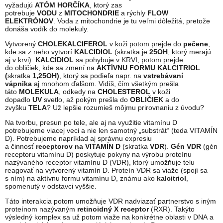
vyžadujú
ATÓM
HORČÍKA
, ktorý zas
potrebuje
VODU
z
MITOCHONDRIE
a rýchly
FLOW
ELEKTRÓNOV
. Voda z mitochondrie je tu veľmi dôležitá, pretože
donáša vodík do molekuly.
Vytvorený
CHOLEKALCIFEROL
v koži potom prejde do
pečene
,
kde sa z neho vytvorí
KALCIDIOL
(skratka je
25OH
, ktorý merajú
aj v krvi).
KALCIDIOL
sa pohybuje v KRVI, potom prejde
do obličiek, kde sa zmení na
AKTÍVNU FORMU
KALCITRIOL
(
skratka
1,25OH)
, ktorý sa podieľa napr. na
vstrebávaní
vápnika
aj mnohom ďalšom. Vidíš, čím všetkým prešla
táto
MOLEKULA
, odkedy na
CHOLESTEROL
v koži
dopadlo
UV
svetlo, až pokým prešla do
OBLIČIEK
a do
zvyšku
TELA
? Už lepšie rozumieš môjmu prirovnaniu z úvodu?
Na tvorbu, presun po tele, ale aj na využitie vitamínu D
potrebujeme viacej veci a nie len samotný „substrát“ (teda VITAMÍN
D). Potrebujeme napríklad aj správnu expresiu
a činnosť
receptorov na VITAMÍN D
(skratka
VDR
).
Gén VDR
(gén
receptoru vitamínu D) poskytuje pokyny na výrobu proteínu
nazývaného receptor vitamínu D (VDR), ktorý umožňuje telu
reagovať na vytvorený vitamín D. Proteín VDR sa viaže (spojí sa
s ním) na aktívnu formu vitamínu D, známu ako
kalcitriol
,
spomenutý v odstavci vyššie.
Táto interakcia potom umožňuje VDR nadviazať partnerstvo s iným
proteínom nazývaným
retinoidný X receptor
(RXR). Takýto
výsledný komplex sa už potom viaže na konkrétne oblasti v DNA a