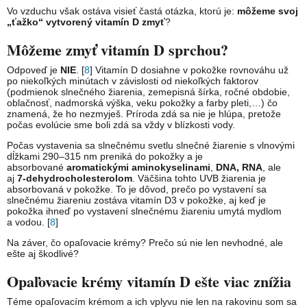
Vo vzduchu však ostáva visieť častá otázka, ktorú je:
môžeme svoj
„ťažko“ vytvorený vitamín D zmyť
?
Môžeme zmyť vitamín D sprchou?
Odpoveď je
NIE
. [
8
] Vitamín D dosiahne v pokožke rovnováhu už
po niekoľkých minútach v závislosti od niekoľkých faktorov
(podmienok slnečného žiarenia, zemepisná šírka, ročné obdobie,
oblačnosť, nadmorská výška, veku pokožky a farby pleti,…) čo
znamená, že ho nezmyješ. Príroda zdá sa nie je hlúpa, pretože
počas evolúcie sme boli zdá sa vždy v blízkosti vody.
Počas vystavenia sa slnečnému svetlu slnečné žiarenie s vlnovými
dĺžkami 290–315 nm preniká do pokožky a je
absorbované
aromatickými aminokyselinami
,
DNA, RNA
, ale
aj
7-dehydrocholesterolom
. Väčšina tohto UVB žiarenia je
absorbovaná v pokožke. To je dôvod, prečo po vystavení sa
slnečnému žiareniu zostáva vitamín D3 v pokožke, aj keď je
pokožka ihneď po vystavení slnečnému žiareniu umytá mydlom
a vodou. [
8
]
Na záver, čo opaľovacie krémy? Prečo sú nie len nevhodné, ale
ešte aj škodlivé?
Opaľovacie krémy vitamín D ešte viac znížia
Téme opaľovacím krémom a ich vplyvu nie len na rakovinu som sa