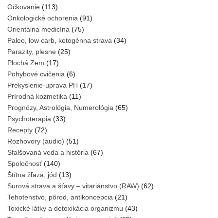
Očkovanie
(113)
Onkologické ochorenia
(91)
Orientálna medicína
(75)
Paleo, low carb, ketogénna strava
(34)
Parazity, plesne
(25)
Plochá Zem
(17)
Pohybové cvičenia
(6)
Prekyslenie-úprava PH
(17)
Prírodná kozmetika
(11)
Prognózy, Astrológia, Numerológia
(65)
Psychoterapia
(33)
Recepty
(72)
Rozhovory (audio)
(51)
Sfalšovaná veda a história
(67)
Spoločnosť
(140)
Štítna žľaza, jód
(13)
Surová strava a šťavy – vitariánstvo (RAW)
(62)
Tehotenstvo, pôrod, antikoncepcia
(21)
Toxické látky a detoxikácia organizmu
(43)