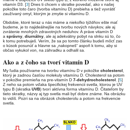
vitamín D3. [
3
] Dnes ti chcem v skratke povedať, ako v našej
pokožke toto čaro (tvorba vitamínu D) prebieha a tiež vyvrátiť
zaužívaný omyl, ktorým je zmytie si vitamínu D.
Obdobie, ktoré teraz u nás máme a niekoľko týždňov ešte mať
budeme, je to najideálnejšie na tvorbu nových návykov, ale aj
zvrátenie mnohých zdravotných neduhov. A práve vitamín D
a
správny
,
diurnálny
, ale aj adekvátny pobyt na slnku sú to, čo
k tomu potrebuješ. Verím, že sa po tomto článku budeš môcť zas
o kúsok posunúť a hlavne sa „nakopneš“ aspoň k tomu, aby si
občas vykukol von, na záhradku a odhalil sa.
Ako a z čoho sa tvorí vitamín D
My ľudia používame na tvorbu vitamínu D v pokožke
cholesterol
,
ktorý je zadnou časťou molekuly vitamínu D. Cholesterol sa potom
v pokožke premieňa na pre-vitamín D
7-dehydrocholesterol
. [
5
]
Z neho sa potom vďaka špecifickej frekvencii svetla, ktorou je UV
typu B (skratka
UVB
) tvorí aktívna forma vitamínu D. Čitateľom by
tieto skratky, názvy aj typ svetla mali byť dobre známe. Na obrázku
to vidíš. Pozri sa na obrázok cholesterolu a potom na frekvencie
svetla.