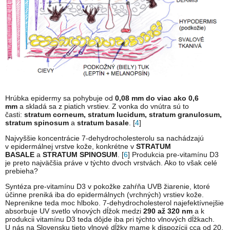
Hrúbka epidermy sa pohybuje od
0,08 mm do viac ako 0,6
mm
a skladá sa z piatich vrstiev. Z vonka do vnútra sú to
časti:
stratum corneum, stratum lucidum, stratum granulosum,
stratum spinosum
a
stratum basale
. [
4
]
Najvyššie koncentrácie 7-dehydrocholesterolu sa nachádzajú
v epidermálnej vrstve kože, konkrétne v
STRATUM
BASALE
a
STRATUM SPINOSUM
. [
6
] Produkcia pre-vitamínu D3
je preto najväčšia práve v týchto dvoch vrstvách. Ako to však celé
prebieha?
Syntéza pre-vitamínu D3 v pokožke zahŕňa UVB žiarenie, ktoré
účinne preniká iba do epidermálnych (vrchných) vrstiev kože.
Neprenikne teda moc hlboko. 7-dehydrocholesterol najefektívnejšie
absorbuje UV svetlo vlnových dĺžok medzi
290 až 320 nm
a k
produkcii vitamínu D3 teda dôjde iba pri týchto vlnových dĺžkach.
U nás na Slovensku tieto vlnové dĺžky mame k dispozícii cca od 20.