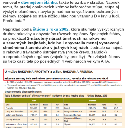
venoval v
dávnejšom článku
, takže teraz iba v skratke. Napriek
tomu, že predaj opaľovacích krémov každoročne stúpa, stúpa aj
výskyt melanómov, navyše je nadmerné využívanie ochranných
krémov spojené so stále nižšou hladinou vitamínu D v krvi u ľudí.
Prečo teda?
Napríklad podľa
štúdie z roku 2002
, ktorá skúmala výskyt rôznych
druhov rakoviny u obyvateľov rôznych regiónov Spojených štátov,
sa preukázal
2-násobný nárast úmrtnosti na rakovinu
v severných krajinách, kde boli obyvatelia menej vystavený
slnečnému žiareniu ako v južných krajinách
. Jednalo sa najmä
o rakovinu tráviaceho ústrojenstva (hrubé črevo, žalúdok)
a reprodukčných orgánov (vaječníky, prsníky). Pre zlatých členov
sú tieto časti tela po posledných 4 webinároch veľkým AHA.