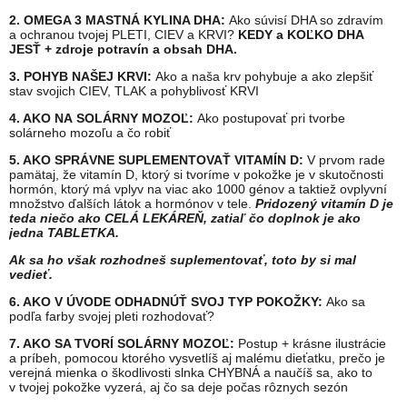
2. OMEGA 3 MASTNÁ KYLINA DHA:
Ako súvisí DHA so zdravím
a ochranou tvojej PLETI, CIEV a KRVI?
KEDY a KOĽKO DHA
JESŤ + zdroje potravín a obsah DHA.
3. POHYB NAŠEJ KRVI:
Ako a naša krv pohybuje a ako zlepšiť
stav svojich CIEV, TLAK a pohyblivosť KRVI
4. AKO NA SOLÁRNY MOZOĽ:
Ako postupovať pri tvorbe
solárneho mozoľu a čo robiť
5. AKO SPRÁVNE SUPLEMENTOVAŤ VITAMÍN D:
V prvom rade
pamätaj, že vitamín D, ktorý si tvoríme v pokožke je v skutočnosti
hormón, ktorý má vplyv na viac ako 1000 génov a taktiež ovplyvní
množstvo ďalších látok a hormónov v tele.
Pridozený vitamín D je
teda niečo ako CELÁ LEKÁREŇ, zatiaľ čo doplnok je ako
jedna TABLETKA.
Ak sa ho však rozhodneš suplementovať, toto by si mal
vedieť.
6. AKO V ÚVODE ODHADNÚŤ SVOJ TYP POKOŽKY:
Ako sa
podľa farby svojej pleti rozhodovať?
7. AKO SA TVORÍ SOLÁRNY MOZOĽ:
Postup + krásne ilustrácie
a príbeh, pomocou ktorého vysvetlíš aj malému dieťatku, prečo je
verejná mienka o škodlivosti slnka CHYBNÁ a naučíš sa, ako to
v tvojej pokožke vyzerá, aj čo sa deje počas rôznych sezón