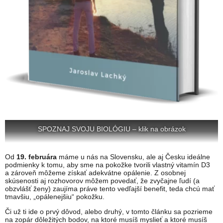
SPOZNAJ SVOJU BIOLÓGIU – klik na obrázok
Od
19. februára
máme u nás na Slovensku, ale aj Česku ideálne
podmienky k tomu, aby sme na pokožke tvorili vlastný vitamín D3
a zároveň môžeme získať adekvátne opálenie. Z osobnej
skúsenosti aj rozhovorov môžem povedať, že zvyčajne ľudí (a
obzvlášť ženy) zaujíma práve tento vedľajší benefit, teda chcú mať
tmavšiu, „opálenejšiu“ pokožku.
Či už ti ide o prvý dôvod, alebo druhý, v tomto článku sa pozrieme
na zopár dôležitých bodov, na ktoré musíš myslieť a ktoré musíš