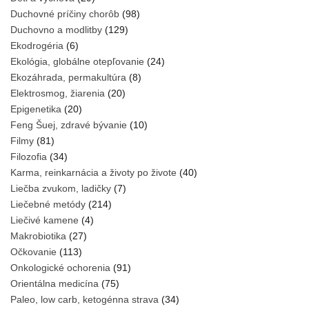
Duchovné príčiny chorôb
(98)
Duchovno a modlitby
(129)
Ekodrogéria
(6)
Ekológia, globálne otepľovanie
(24)
Ekozáhrada, permakultúra
(8)
Elektrosmog, žiarenia
(20)
Epigenetika
(20)
Feng Šuej, zdravé bývanie
(10)
Filmy
(81)
Filozofia
(34)
Karma, reinkarnácia a životy po živote
(40)
Liečba zvukom, ladičky
(7)
Liečebné metódy
(214)
Liečivé kamene
(4)
Makrobiotika
(27)
Očkovanie
(113)
Onkologické ochorenia
(91)
Orientálna medicína
(75)
Paleo, low carb, ketogénna strava
(34)