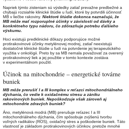
Napriek týmto zisteniam sú výsledky zatiaľ prevažne predbežné a
chýbajú rozsiahle klinické štúdie u ľudí, ktoré by potvrdili účinnosť
MB v liečbe rakoviny.
Niektoré štúdie dokonca naznačujú, že
MB môže mať rozporuplné účinky v závislosti od dávky a
konkrétneho typu nádoru, čo zdôrazňuje potrebu ďalšieho
výskumu.
Hoci existujú predklinické dôkazy podporujúce možné
protirakovinové účinky metylénovej modrej, zatiaľ neexistujú
dostatočné klinické štúdie u ľudí na potvrdenie jej terapeutického
využitia v onkológii. Preto by sa MB nemala považovať za overený
protirakovinový liek a jej použitie v tomto kontexte zostáva
v experimentálnom použití.
Účinok na mitochondrie – energetické továrne
buniek
MB môže prerušiť I a III komplex v reťazci mitochondriálneho
dýchania, čo vedie k oxidačnému stresu a zániku
rakovinových buniek.
Nepoškodzuje však zároveň aj
mitochondrie zdravých buniek?
Áno, metylénová modrá (MB) prerušuje reťazec I a III
mitochondriálneho dýchania, čím spôsobuje zvýšenú tvorbu
voľných radikálov (ROS), oxidačný stres a poškodenie buniek. Táto
vlastnosť je základom protirakovinových účinkov, pretože mnohé