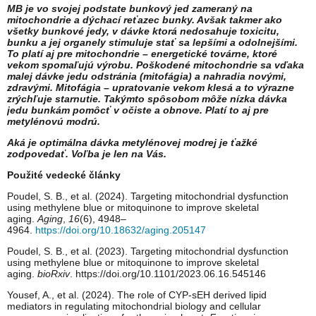
MB je vo svojej podstate bunkový jed zameraný na
mitochondrie a dýchací reťazec bunky. Avšak takmer ako
všetky bunkové jedy, v dávke ktorá nedosahuje toxicitu,
bunku a jej organely stimuluje stať sa lepšími a odolnejšími.
To platí aj pre mitochondrie – energetické továrne, ktoré
vekom spomaľujú výrobu. Poškodené mitochondrie sa vďaka
malej dávke jedu odstránia (mitofágia) a nahradia novými,
zdravými. Mitofágia – upratovanie vekom klesá a to výrazne
zrýchľuje starnutie. Takýmto spôsobom môže nízka dávka
jedu bunkám pomôcť v očiste a obnove. Platí to aj pre
metylénovú modrú.
Aká je optimálna dávka metylénovej modrej je ťažké
zodpovedať. Voľba je len na Vás.
Použité vedecké články
Poudel, S. B., et al. (2024). Targeting mitochondrial dysfunction
using methylene blue or mitoquinone to improve skeletal
aging.
Aging
,
16
(6), 4948–
4964.
https://doi.org/10.18632/aging.205147
Poudel, S. B., et al. (2023). Targeting mitochondrial dysfunction
using methylene blue or mitoquinone to improve skeletal
aging.
bioRxiv
. https://doi.org/10.1101/2023.06.16.545146
Yousef, A., et al. (2024). The role of CYP-sEH derived lipid
mediators in regulating mitochondrial biology and cellular