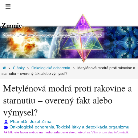
Znanie
Články o zdraví, duchovnom rozvoji a za pravdu nie len v medicíne.
Články
Onkologické ochorenia
Metylénová modrá proti rakovine a
starnutiu – overený fakt alebo výmysel?
Metylénová modrá proti rakovine a
starnutiu – overený fakt alebo
výmysel?
PharmDr. Jozef Zima
Onkologické ochorenia
Toxické látky a detoxikácia organizmu
,
Ak kliknete ľavou myšou na modro zafarbené slovo, otvorí sa Vám o tom viac informácií.