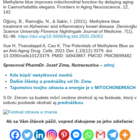
Methylene blue improves mitochondrial function by delaying aging
in Caenorhabditis elegans. Frontiers in Aging Neuroscience, 12,
142.
Öğünç, B., Ramoğlu, N., & Sakin, I. (2021). Methylene blue
treatment on Alzheimer and inflammatory bowel disease.
Demiroğlu
Science University Florence Nightingale Journal of Medicine
,
7
(1),
91–96.
https://doi.org/10.5606/fng.btd.2020.25053
Xue H, Thaivalappil A, Cao K. The Potentials of Methylene Blue as
an Anti-Aging Drug. Cells. 2021 Dec 1;10(12):3379. doi:
10.3390/cells10123379. PMID: 34943887; PMCID: PMC8699482.
Spracoval PharmDr. Jozef Zima, Nutraceutica –
zdroj
Kde kúpiť metylénovú modrú
Ďalšie články a prednášky od Dr. Zimu
Tajomstvo tvojho zdravia a energie je v MITOCHONDRIÁCH
S Dr. Zimom sa budete môcť osobne stretnúť aj na festivale, ktorý v
sobotu poobede obohatí aj
prednáškou
:
Ak sa Vám článok páčil, vopred ďakujeme za jeho zdieľanie: