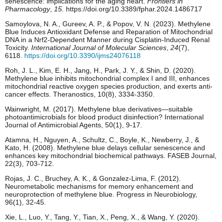
senescence: implications for the aging heart.
Frontiers in
Pharmacology
,
15
. https://doi.org/10.3389/fphar.2024.1486717
Samoylova, N. A., Gureev, A. P., & Popov, V. N. (2023). Methylene
Blue Induces Antioxidant Defense and Reparation of Mitochondrial
DNA in a Nrf2-Dependent Manner during Cisplatin-Induced Renal
Toxicity.
International Journal of Molecular Sciences
,
24
(7),
6118.
https://doi.org/10.3390/ijms24076118
Roh, J. L., Kim, E. H., Jang, H., Park, J. Y., & Shin, D. (2020).
Methylene blue inhibits mitochondrial complex I and III, enhances
mitochondrial reactive oxygen species production, and exerts anti-
cancer effects. Theranostics, 10(8), 3334-3350.
Wainwright, M. (2017). Methylene blue derivatives—suitable
photoantimicrobials for blood product disinfection? International
Journal of Antimicrobial Agents, 50(1), 9-17.
Atamna, H., Nguyen, A., Schultz, C., Boyle, K., Newberry, J., &
Kato, H. (2008). Methylene blue delays cellular senescence and
enhances key mitochondrial biochemical pathways. FASEB Journal,
22(3), 703-712.
Rojas, J. C., Bruchey, A. K., & Gonzalez-Lima, F. (2012).
Neurometabolic mechanisms for memory enhancement and
neuroprotection of methylene blue. Progress in Neurobiology,
96(1), 32-45.
Xie, L., Luo, Y., Tang, Y., Tian, X., Peng, X., & Wang, Y. (2020).