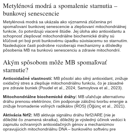
Metylénová modrá a spomalenie starnutia –
bunkovej senescencie
Metylénová modrá sa ukázala ako významná zlúčenina pri
spomaľovaní bunkovej senescencie a zlepšovaní mitochondriálnej
funkcie, čo potvrdzujú viaceré štúdie. Jej úloha ako antioxidantu a
schopnosť zlepšovať mitochondriálne biochemické dráhy sú
kľúčové pri boji proti bunkovému úpadku súvisiacemu so starnutím.
Nasledujúce časti podrobne rozoberajú mechanizmy a dôsledky
pôsobenia MB na bunkovú senescenciu a zdravie mitochondrií.
Akým spôsobom môže MB spomaľovať
starnutie?
Antioxidačné vlastnosti:
MB pôsobí ako silný antioxidant, znižuje
oxidačný stres a zlepšuje mitochondriálnu funkciu, čo je zásadné
pre zdravie buniek (Poudel et al., 2024; Samoylova et al., 2023).
Mitochondriálne biochemické dráhy:
MB uľahčuje alternatívnu
dráhu prenosu elektrónov, čím podporuje záložnú tvorbu energie a
znižuje hromadenie voľných radikálov (ROS) (Öğünç et al., 2021).
Aktivácia Nrf2:
MB aktivuje signálnu dráhu Nrf2/ARE (nie je
dôležité čo znamená skratka), dôležitý je výsledný účinok vedúci k
zapnutiu ochranných antioxidačných génov a mechanizmov
opravujúcich mitochondriálnu DNA – bunkového softvéru pre