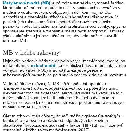
Metylénová modrá (MB)
je pôvodne synteticky vyrobené farbivo,
ktoré bolo určené na farbenie textlílií. V súčasnosti sa využíva v
medicíne vďaka neskoršie objaveným účinkom, najmä ako
antioxidant a chemikália užitočná v laboratórnej diagnostike. V
posledných rokoch sa však objavili ďalšie nové medicínske
poznatky, vedecké štúdie naznačili protirakovinové účinky, vplyv na
spomalenie starnutia a zlepšenie mentálnych schopností. Dôkazy
však zatiaľ nie sú jednoznačné na to, aby bolo možné potvrdiť
účinnosť MB.
MB v liečbe rakoviny
Najnovšie vedecké bádanie objavilo vplyv metylénovej modrej na
metabolizmus
mitochondrií
, energetických tovární buniek, tvorbu
voľných radikálov (ROS) a
účinky znižujúce prežitie
rakovinových buniek
, čo povzbudilo vedcov k ďalšiemu výskumu.
Vedecké štúdie ukázali, že MB môže spôsobiť apoptózu –
bunkovú smrť rakovinových buniek,
čo sa potvrdilo najmä
v experimentoch na zvieratách. Napríklad výskum ukázal, že MB
môže potláčať komplex I a III mitochondriálneho dýchacieho
reťazca, čo vedie k oxidačnému stresu a poškodeniu rakovinových
buniek (Roh et al., 2020).
Okrem toho existujú dôkazy, že
MB môže zvyšovať autofágiu
–
bunkové upratovanie a očistu od odpadových bielkovín a
stabilizovať hypoxiou-indukovateľný faktor (HIF-1α), čo môže byť
využiteľné v liečbe rakoviny (Wainwright, 2017).