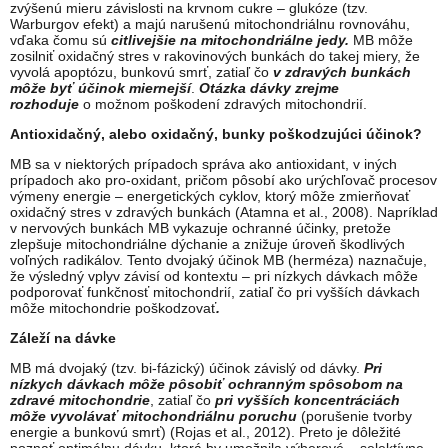
zvýšenú mieru závislosti na krvnom cukre – glukóze (tzv.
Warburgov efekt) a majú narušenú mitochondriálnu rovnováhu,
vďaka čomu sú
citlivejšie na mitochondriálne jedy.
MB môže
zosilniť oxidačný stres v rakovinových bunkách do takej miery, že
vyvolá apoptózu, bunkovú smrť, zatiaľ čo
v zdravých bunkách
môže byť účinok miernejší
.
Otázka dávky zrejme
rozhoduje
o možnom poškodení zdravých mitochondrií.
Antioxidačný, alebo oxidačný, bunky poškodzujúci účinok?
MB sa v niektorých prípadoch správa ako antioxidant, v iných
prípadoch ako pro-oxidant, pričom pôsobí ako urýchľovač procesov
výmeny energie – energetických cyklov, ktorý môže zmierňovať
oxidačný stres v zdravých bunkách (Atamna et al., 2008). Napríklad
v nervových bunkách MB vykazuje ochranné účinky, pretože
zlepšuje mitochondriálne dýchanie a znižuje úroveň škodlivých
voľných radikálov. Tento dvojaký účinok MB (herméza) naznačuje,
že výsledný vplyv závisí od kontextu – pri nízkych dávkach môže
podporovať funkčnosť mitochondrií, zatiaľ čo pri vyšších dávkach
môže mitochondrie poškodzovať
.
Záleží na dávke
MB má dvojaký (tzv. bi-fázický) účinok závislý od dávky.
Pri
nízkych dávkach môže pôsobiť ochranným spôsobom na
zdravé mitochondrie
, zatiaľ čo
pri vyšších koncentráciách
môže vyvolávať mitochondriálnu poruchu
(porušenie tvorby
energie a bunkovú smrť) (Rojas et al., 2012). Preto je dôležité