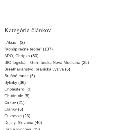
Kategórie článkov
! Akcie !
(2)
"Konšpiračné teórie"
(137)
ARO, Chrípka
(80)
BIO-logická – Germánska Nová Medicína
(28)
Breathariánstvo, pránická výživa
(6)
Brušné tance
(5)
Bylinky
(36)
Cholesterol
(9)
Chudnutie
(8)
Cirkev
(21)
Články
(6)
Cukrovka
(26)
Dejiny, Slovania
(40)
Deti a výchova
(29)