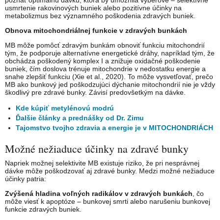
poznať optimálnu dávku, ktorá by umožnila výberové – selektívne
usmrtenie rakovinových buniek alebo pozitívne účinky na
metabolizmus bez významného poškodenia zdravých buniek.
Obnova mitochondriálnej funkcie v zdravých bunkách
MB môže pomôcť zdravým bunkám obnoviť funkciu mitochondrií
tým, že podporuje alternatívne energetické dráhy, napríklad tým, že
obchádza poškodený komplex I a znižuje oxidačné poškodenie
buniek, čím doslova trénuje mitochondrie v nedostatku energie a
snahe zlepšiť funkciu (Xie et al., 2020). To môže vysvetľovať, prečo
MB ako bunkový jed poškodzujúci dýchanie mitochondrií nie je vždy
škodlivý pre zdravé bunky. Závisí predovšetkým na dávke.
Kde kúpiť metylénovú modrú
Ďalšie články a prednášky od Dr. Zimu
Tajomstvo tvojho zdravia a energie je v MITOCHONDRIÁCH
Možné nežiaduce účinky na zdravé bunky
Napriek možnej selektivite MB existuje riziko, že pri nesprávnej
dávke môže poškodzovať aj zdravé bunky. Medzi možné nežiaduce
účinky patria:
Zvýšená hladina voľných radikálov v zdravých bunkách
, čo
môže viesť k apoptóze – bunkovej smrti alebo narušeniu bunkovej
funkcie zdravých buniek.