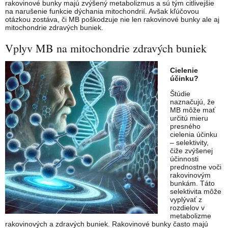
rakovinové bunky majú zvýšený metabolizmus a sú tým citlivejšie
na narušenie funkcie dýchania mitochondrií. Avšak kľúčovou
otázkou zostáva, či MB poškodzuje nie len rakovinové bunky ale aj
mitochondrie zdravých buniek.
Vplyv MB na mitochondrie zdravých buniek
Cielenie
účinku?
Štúdie
naznačujú, že
MB môže mať
určitú mieru
presného
cielenia účinku
– selektivity,
čiže zvýšenej
účinnosti
prednostne voči
rakovinovým
bunkám. Táto
selektivita môže
vyplývať z
rozdielov v
metabolizme
rakovinových a zdravých buniek. Rakovinové bunky často majú