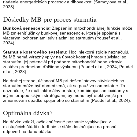
riadenie energetických procesov a dlhovekosti (Samoylova et al.,
2023).
Dôsledky MB pre proces starnutia
Bunková senescencia:
Zlepšením mitochondriálnej funkcie môže
MB zmierniť účinky bunkovej senescencie, ktorá je spojená s
viacerými ochoreniami súvisiacimi so starnutím (Yousef et al.,
2024).
Starnutie kostrového systému:
Hoci niektoré štúdie naznačujú,
že MB nemá výrazný vplyv na úbytok kostnej hmoty súvisiaci so
starnutím, jej potenciál pri podpore mitochondriálneho zdravia
zostáva predmetom ďalšieho výskumu (Poudel et al., 2024; Poudel
et al., 2023).
Na druhej strane, účinnosť MB pri riešení stavov súvisiacich so
starnutím môže byť obmedzená, ak sa používa samostatne. To
naznačuje, že multifaktoriálny prístup, kombinujúci antioxidanty s
inými terapeutickými stratégiami, by mohol byť efektívnejší pri
zmierňovaní úpadku spojeného so starnutím (Poudel et al., 2024).
Optimálna dávka?
Na dávke záleží, avšak súčasné poznanie vyplývajúce z
existujúcich štúdií u ľudí nie je stále dostačujúce na presnú
odpoveď na danú otázku.