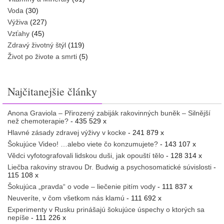
Voda
(30)
Výživa
(227)
Vzťahy
(45)
Zdravý životný štýl
(119)
Život po živote a smrti
(5)
Najčitanejšie články
Anona Graviola – Přirozený zabiják rakovinných buněk – Silnější
než chemoterapie?
- 435 529 x
Hlavné zásady zdravej výživy v kocke
- 241 879 x
Šokujúce Video! …alebo viete čo konzumujete?
- 143 107 x
Vědci vyfotografovali lidskou duši, jak opouští tělo
- 128 314 x
Liečba rakoviny stravou Dr. Budwig a psychosomatické súvislosti
-
115 108 x
Šokujúca „pravda“ o vode – liečenie pitím vody
- 111 837 x
Neuveríte, v čom všetkom nás klamú
- 111 692 x
Experimenty v Rusku prinášajú šokujúce úspechy o ktorých sa
nepíše
- 111 226 x