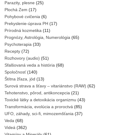
Parazity, plesne
(25)
Plochá Zem
(17)
Pohybové cvičenia
(6)
Prekyslenie-úprava PH
(17)
Prírodná kozmetika
(11)
Prognózy, Astrológia, Numerológia
(65)
Psychoterapia
(33)
Recepty
(72)
Rozhovory (audio)
(51)
Sfalšovaná veda a história
(68)
Spoločnosť
(140)
Štítna žľaza, jód
(13)
Surová strava a šťavy – vitariánstvo (RAW)
(62)
Tehotenstvo, pôrod, antikoncepcia
(21)
Toxické látky a detoxikácia organizmu
(43)
Transformácia, evolúcia a proroctvá
(85)
UFO, záhady, sci-fi, mimozemšťania
(37)
Veda
(68)
Videá
(362)
Vitamíny a Minerály
(61)