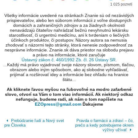
1 025 pozretí
Všetky informácie uvedené na stránkach Znanie sú od nezávislých
prispievateľov, alebo len súborom informácii z voľne dostupných
domácich a zahraničných zdrojov a za žiadnych okolností
nenavádzajú čitateľov nahrádzať bežnú nevyhnutnú lekársku
starostlivosť, či urgentnú medicínu, ani k tvrdeniam o liečivých
účinkoch produktov, či postupov. Názory autora sa nemusia
zhodovať s názormi tejto stránky, ktorá nenesie zodpovednosť za
nesprávne informácie. Znanie.sk dáva priestor na slobodu prejavu
a právo na informácie, ktoré zaručuje
Ústavný zákon č. 460/1992 Zb. čl. 26 Ústavy SR
.
...Každý má právo vyjadrovať svoje názory slovom, písmom, tlačou,
obrazom alebo iným spôsobom, ako aj slobodne vyhľadávať,
prijímať a rozširovať idey a informácie bez ohľadu na hranice
štátu...
Ak kliknete ľavou myšou na ľubovoľné na modro zafarbené
slovo, otvorí sa Vám o tom viac informácií. Ak niektorý odkaz
nefunguje, budeme radi, ak nám o tom napíšete na
EZOpress@gmail.com
Ďakujeme
Prebúdzanie ľudí a Nový svet
Pravda o farmácii a zdraví – čo,
pre Človeka
prečo a kedy potrebujeme okrem
výživy užívať