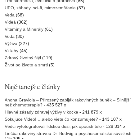
Transformácia, evolúcia a proroctvá
(85)
UFO, záhady, sci-fi, mimozemšťania
(37)
Veda
(68)
Videá
(362)
Vitamíny a Minerály
(61)
Voda
(30)
Výživa
(227)
Vzťahy
(45)
Zdravý životný štýl
(119)
Život po živote a smrti
(5)
Najčitanejšie články
Anona Graviola – Přirozený zabiják rakovinných buněk – Silnější
než chemoterapie?
- 435 527 x
Hlavné zásady zdravej výživy v kocke
- 241 879 x
Šokujúce Video! …alebo viete čo konzumujete?
- 143 107 x
Vědci vyfotografovali lidskou duši, jak opouští tělo
- 128 314 x
Liečba rakoviny stravou Dr. Budwig a psychosomatické súvislosti
-
115 108 x