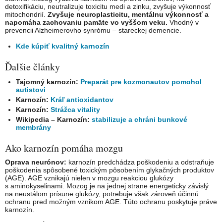
detoxifikáciu, neutralizuje toxicitu medi a zinku, zvyšuje výkonnosť
mitochondrií.
Zvyšuje neuroplasticitu, mentálnu výkonnosť a
napomáha zachovaniu pamäte vo vyššom veku.
Vhodný v
prevencii Alzheimerovho synrómu – stareckej demencie.
Kde kúpiť kvalitný karnozín
Ďalšie články
Tajomný karnozín:
Preparát pre kozmonautov pomohol
autistovi
Karnozín:
Kráľ antioxidantov
Karnozín:
Strážca vitality
Wikipedia – Karnozín:
stabilizuje a chráni bunkové
membrány
Ako karnozín pomáha mozgu
Oprava neurónov:
karnozín predchádza poškodeniu a odstraňuje
poškodenia spôsobené toxickým pôsobením glykačných produktov
(AGE). AGE vznikajú nielen v mozgu reakciou glukózy
s aminokyselinami. Mozog je na jednej strane energeticky závislý
na neustálom prísune glukózy, potrebuje však zároveň účinnú
ochranu pred možným vznikom AGE. Túto ochranu poskytuje práve
karnozín.