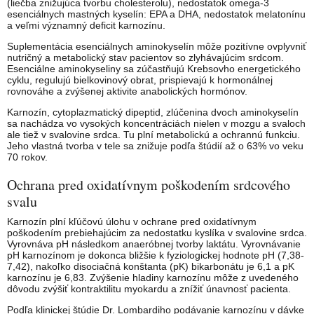
(liečba znižujúca tvorbu cholesterolu), nedostatok omega-3
esenciálnych mastných kyselín: EPA a DHA, nedostatok melatonínu
a veľmi významný deficit karnozínu.
Suplementácia esenciálnych aminokyselín môže pozitívne ovplyvniť
nutričný a metabolický stav pacientov so zlyhávajúcim srdcom.
Esenciálne aminokyseliny sa zúčastňujú Krebsovho energetického
cyklu, regulujú bielkovinový obrat, prispievajú k hormonálnej
rovnováhe a zvýšenej aktivite anabolických hormónov.
Karnozín, cytoplazmatický dipeptid, zlúčenina dvoch aminokyselín
sa nachádza vo vysokých koncentráciách nielen v mozgu a svaloch
ale tiež v svalovine srdca. Tu plní metabolickú a ochrannú funkciu.
Jeho vlastná tvorba v tele sa znižuje podľa štúdií až o 63% vo veku
70 rokov.
Ochrana pred oxidatívnym poškodením srdcového
svalu
Karnozín plní kľúčovú úlohu v ochrane pred oxidatívnym
poškodením prebiehajúcim za nedostatku kyslíka v svalovine srdca.
Vyrovnáva pH následkom anaeróbnej tvorby laktátu. Vyrovnávanie
pH karnozínom je dokonca bližšie k fyziologickej hodnote pH (7,38-
7,42), nakoľko disociačná konštanta (pK) bikarbonátu je 6,1 a pK
karnozínu je 6,83. Zvýšenie hladiny karnozínu môže z uvedeného
dôvodu zvýšiť kontraktilitu myokardu a znížiť únavnosť pacienta.
Podľa klinickej štúdie Dr. Lombardiho podávanie karnozínu v dávke