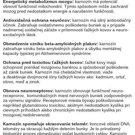
Energetický metabolizmus mozgu:
karnozín má potenciál
obnoviť funkčnosť mitochondrií. Týmto spôsobom môže zachrániť
mozog pred nedostatkom energie a narušením funkčnosti.
Antioxidačná ochrana neurónov:
karnozín má silný antioxidačný
účinok. Zabraňuje oxidatívnemu poškodeniu buniek aj v prípade
nadmernej oxidačnej záťaže v prítomnosti ťažkých kovov a neuro-
excitačných látok.
Obmedzenie vzniku beta-amyloidných plakov:
karnozín
zabraňuje vzniku beta-amyloidných plakov a úbytku mentálnej
kapacity typickej pri Alzheimerovom syndróme.
Ochrana pred toxicitou ťažkých kovov:
ťažké kovy majú
schopnosť prenikať mozgovou bariérou a spôsobovať poškodenie
až zánik buniek. Karnozín má chelatačné vlastnosti, viaže
a deaktivuje dvojmocné ióny ťažkých kovov ako kadmium, ortuť,
olovo, meď a zinok.
Obnova neurorceptorov:
karnozín obnovuje funkčnosť neuro-
receprorov, komunikačných miest nervových buniek zodpovedných
za výmenu signálov. Receptorové miesta bývajú poškodzované
napríklad glutamátovou toxicitou, akútnym nedostatkom kyslíka pri
cievnych príhodách alebo chronickým nedostatkom kyslíka pri
mozgovej nedokrvenosti.
Karnozín spomaľuje skracovanie telomér:
koncové oblasti DNA,
teloméry sa skracujú každým delením bunky. Je to prirodzený
biologický proces obmedzujúci počet bunkových cyklov. Karnozín