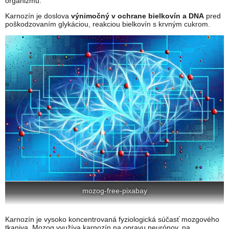
organizmu.
Karnozín je doslova
výnimočný v ochrane bielkovín a DNA
pred
poškodzovaním glykáciou, reakciou bielkovín s krvným cukrom.
mozog-free-pixabay
Karnozín je vysoko koncentrovaná fyziologická súčasť mozgového
tkaniva. Mozog využíva karnozín na opravu neurónov, na