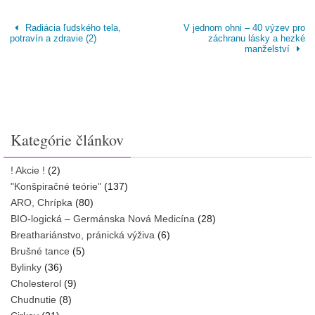
Radiácia ľudského tela,
V jednom ohni – 40 výzev pro
potravín a zdravie (2)
záchranu lásky a hezké
manželství
Kategórie článkov
! Akcie !
(2)
"Konšpiračné teórie"
(137)
ARO, Chrípka
(80)
BIO-logická – Germánska Nová Medicína
(28)
Breathariánstvo, pránická výživa
(6)
Brušné tance
(5)
Bylinky
(36)
Cholesterol
(9)
Chudnutie
(8)