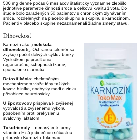
500 mg denne počas 6 mesiacov štatisticky významne zlepšilo
jednotlivé parametre činnosti srdca a celkovú kvalitu života. Do
štúdie bolo zaradených 50 pacientov s chronickým zlyhávaním
srdca, rozdelených na placebo skupinu a skupinu s karnozínom.
Pacienti v placebo skupine nezaznamenali žiadne zmeny stavu.
Dlhovekosť
Karnozín ako „
molekula
dlhovekosti
„. Ochranou telomér sa
zvyšuje počet delivých cyklov bunky.
Výsledkom je predĺženie
regeneračnej schopnosti tkanív,
spomalenie starnutia.
Detoxifikácia:
chelatačným
mechanizmom viaže ióny ťažkých
kovov, hliníka, nadbytky medi a zinku
pôsobiace neurotoxicky.
U športovcov
prispieva k zvýšenej
vytrvalosti a zvýšenému výkonu
pôsobením proti prekysleniu
svaloviny laktátom.
Tokotrienoly
– nenasýtené formy
vitamínu E sú jedinečnou súčasťou
prípravku Karnozín Tokomax