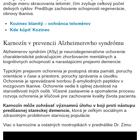
znižuje mieru skracovania telomér, čím zvyšuje celkový počet
delivých cyklov. Predlžuje zachovanie schopnosti regenerácie,
obnovy tkaniva.
Kozinec blanitý – ochránca telomérov
Kde kúpiť Kozinec
Karnozín v prevencii Alzheimerovho syndrómu
Alzheimerov syndróm (ASy) je neurodegeneratívne ochorenie
charakteristické pokračujúcim zhoršovaním mentálnych a
kognitívnych schopností a narastajúcimi prejavmi demencie.
Typickým prejavom ochorenia je postupná strata pamäti, poruchy
orientácie v čase a priestore, poruchy správania a úsudku.
Ochorenie je sprevádzané tvorbou β-amyliodných peptidov v
mozgovom tkanive. Ochorenie vedie k úplnej závislosti na
starostlivosti iných osôb. Včasné zastavenie a spomalenie procesu
rozvoja ochorenia je kľúčové pre zachovanie kvality života pacienta.
Karnozín môže zohrávať významnú úlohu v boji proti nástupu
predčasnej stareckej demencie,
ktorá je veľkým sociálnym a
zdravotným problémom starnúcej populácie.
Viac o karnozíne a ostatných nootropikách v prednáške Dr. Zimu: