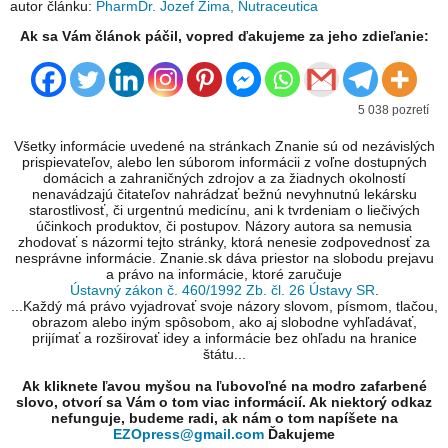
autor článku:
PharmDr. Jozef Zima, Nutraceutica
Ak sa Vám článok páčil, vopred ďakujeme za jeho zdieľanie:
5 038 pozretí
Všetky informácie uvedené na stránkach Znanie sú od nezávislých
prispievateľov, alebo len súborom informácii z voľne dostupných
domácich a zahraničných zdrojov a za žiadnych okolností
nenavádzajú čitateľov nahrádzať bežnú nevyhnutnú lekársku
starostlivosť, či urgentnú medicínu, ani k tvrdeniam o liečivých
účinkoch produktov, či postupov. Názory autora sa nemusia
zhodovať s názormi tejto stránky, ktorá nenesie zodpovednosť za
nesprávne informácie. Znanie.sk dáva priestor na slobodu prejavu
a právo na informácie, ktoré zaručuje
Ústavný zákon č. 460/1992 Zb. čl. 26 Ústavy SR
.
...Každý má právo vyjadrovať svoje názory slovom, písmom, tlačou,
obrazom alebo iným spôsobom, ako aj slobodne vyhľadávať,
prijímať a rozširovať idey a informácie bez ohľadu na hranice
štátu...
Ak kliknete ľavou myšou na ľubovoľné na modro zafarbené
slovo, otvorí sa Vám o tom viac informácií. Ak niektorý odkaz
nefunguje, budeme radi, ak nám o tom napíšete na
EZOpress@gmail.com
Ďakujeme