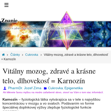
Znanie
Články o zdraví, duchovnom rozvoji a za pravdu nie len v medicíne.
Články
Cukrovka
Vitálny mozog, zdravé a krásne telo, dlhovekosť
= Karnozín
Vitálny mozog, zdravé a krásne
telo, dlhovekosť = Karnozín
PharmDr. Jozef Zima
Cukrovka
Epigenetika
,
Ak kliknete ľavou myšou na modro zafarbené slovo, otvorí sa Vám o tom viac informácií.
Karnozín
– fyziologická látka vytvárajúca sa v tele s najvyššou
koncentráciou v mozgu a vo svaloch. Podávaním vo forme
špeciálnej doplnkovej výživy zlepšuje fyziologické funkcie