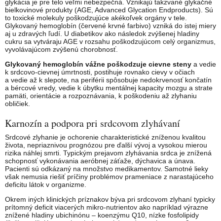
glykácia je pre telo veľmi nebezpečná. Vznikajú takzvané glykačné
bielkovinové produkty (AGE, Advanced Glycation Endproducts). Sú
to toxické molekuly poškodzujúce akékoľvek orgány v tele.
Glykovaný hemoglobín (červené krvné farbivo) vzniká do istej miery
aj u zdravých ľudí. U diabetikov ako následok zvýšenej hladiny
cukru sa vytváraju AGE v rozsahu poškodzujúcom celý organizmus,
vyvolávajúcom zvýšenú chorobnosť.
Glykovaný hemoglobín vážne poškodzuje cievne steny
a vedie
k srdcovo-cievnej úmrtnosti, postihuje rovnako cievy v očiach
a vedie až k slepote, na periférii spôsobuje nedokrvenosť končatín
a bércové vredy, vedie k úbytku mentálnej kapacity mozgu a strate
pamäti, orientácie a rozpoznávania, k poškodeniu až zlyhaniu
obličiek.
Karnozín a podpora pri srdcovom zlyhávaní
Srdcové zlyhanie je ochorenie charakteristické zníženou kvalitou
života, nepriaznivou prognózou pre ďalší vývoj a vysokou mierou
rizika náhlej smrti. Typickým prejavom zlyhávania srdca je znížená
schopnosť vykonávania aeróbnej záťaže, dýchavica a únava.
Pacienti sú odkázaný na množstvo medikamentov. Samotné lieky
však nemusia riešiť príčiny problémov prameniace z narastajúceho
deficitu látok v organizme.
Okrem iných klinických príznakov býva pri srdcovom zlyhaní typicky
prítomný deficit viacerých mikro-nutrientov ako napríklad výrazne
znížené hladiny ubichinónu – koenzýmu Q10, nízke fosfolipidy