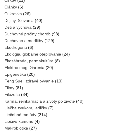
Cirkev
(21)
Články
(6)
Cukrovka
(26)
Dejiny, Slovania
(40)
Deti a výchova
(29)
Duchovné príčiny chorôb
(98)
Duchovno a modlitby
(129)
Ekodrogéria
(6)
Ekológia, globálne otepľovanie
(24)
Ekozáhrada, permakultúra
(8)
Elektrosmog, žiarenia
(20)
Epigenetika
(20)
Feng Šuej, zdravé bývanie
(10)
Filmy
(81)
Filozofia
(34)
Karma, reinkarnácia a životy po živote
(40)
Liečba zvukom, ladičky
(7)
Liečebné metódy
(214)
Liečivé kamene
(4)
Makrobiotika
(27)