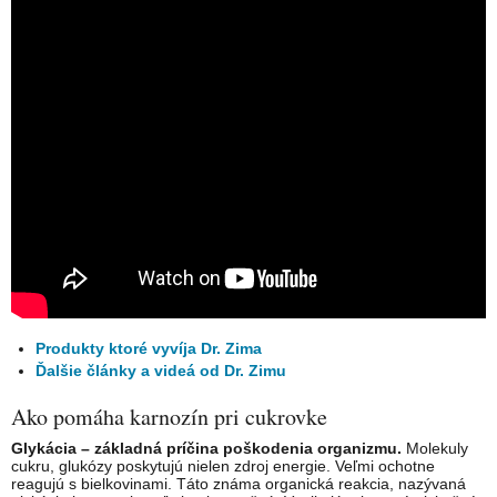
Produkty ktoré vyvíja Dr. Zima
Ďalšie články a videá od Dr. Zimu
Ako pomáha karnozín pri cukrovke
Glykácia – základná príčina poškodenia organizmu.
Molekuly
cukru, glukózy poskytujú nielen zdroj energie. Veľmi ochotne
reagujú s bielkovinami. Táto známa organická reakcia, nazývaná