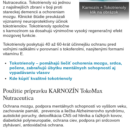
Nutraceutica. Tokotrienoly sú jednou
z najsilnejších zbraní v boji proti
Karnozín + Tokotrienoly
stareckej demencii a ochoreniam
klik na obrázok
mozgu. Klinické štúdie preukázali
významný neuroprotektívny účinok
tokotrienolov. Tokotrienoly spoločne
s karnozínom sa dosahujú výnimočne vysoký regeneračný efekt
mozgovej funkcie.
Tokotrienoly poskytujú 40 až 60-krát účinnejšiu ochranu pred
voľnými radikálmi v porovnaní s tokoferolmi, nasýtenými formami
vitamínu E.
Tokotrienoly – pomáhajú liečiť ochorenia mozgu, srdca,
pečene, zabraňujú úbytku mentálnych schopností aj
vypadávaniu vlasov
Kde kúpiť kvalitné tokotrienoly
Použitie prípravku KARNOZÍN TokoMax
Nutraceutica
Ochrana mozgu, podpora mentálnych schopností vo vyššom veku,
zachovanie pamäti, prevencia a liečba Alzheimerovho syndrómu,
autistické poruchy, detoxifikácia CNS od hliníka a ťažkých kovov,
diabetické polyneuropatie, ochrana ciev, podpora pri srdcovom
zlyhávaní, antioxidačná ochrana.