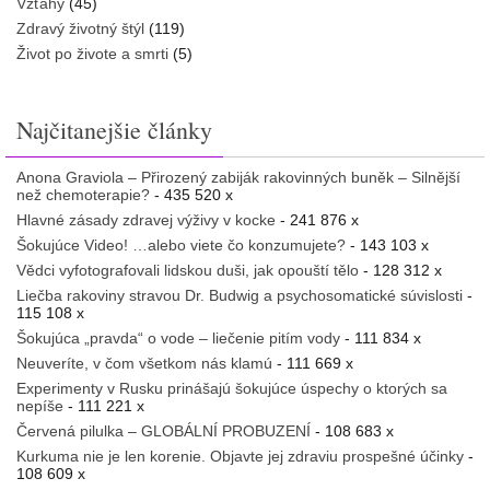
Vzťahy
(45)
Zdravý životný štýl
(119)
Život po živote a smrti
(5)
Najčitanejšie články
Anona Graviola – Přirozený zabiják rakovinných buněk – Silnější
než chemoterapie?
- 435 520 x
Hlavné zásady zdravej výživy v kocke
- 241 876 x
Šokujúce Video! …alebo viete čo konzumujete?
- 143 103 x
Vědci vyfotografovali lidskou duši, jak opouští tělo
- 128 312 x
Liečba rakoviny stravou Dr. Budwig a psychosomatické súvislosti
-
115 108 x
Šokujúca „pravda“ o vode – liečenie pitím vody
- 111 834 x
Neuveríte, v čom všetkom nás klamú
- 111 669 x
Experimenty v Rusku prinášajú šokujúce úspechy o ktorých sa
nepíše
- 111 221 x
Červená pilulka – GLOBÁLNÍ PROBUZENÍ
- 108 683 x
Kurkuma nie je len korenie. Objavte jej zdraviu prospešné účinky
-
108 609 x