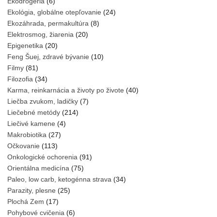
Ekodrogéria
(6)
Ekológia, globálne otepľovanie
(24)
Ekozáhrada, permakultúra
(8)
Elektrosmog, žiarenia
(20)
Epigenetika
(20)
Feng Šuej, zdravé bývanie
(10)
Filmy
(81)
Filozofia
(34)
Karma, reinkarnácia a životy po živote
(40)
Liečba zvukom, ladičky
(7)
Liečebné metódy
(214)
Liečivé kamene
(4)
Makrobiotika
(27)
Očkovanie
(113)
Onkologické ochorenia
(91)
Orientálna medicína
(75)
Paleo, low carb, ketogénna strava
(34)
Parazity, plesne
(25)
Plochá Zem
(17)
Pohybové cvičenia
(6)