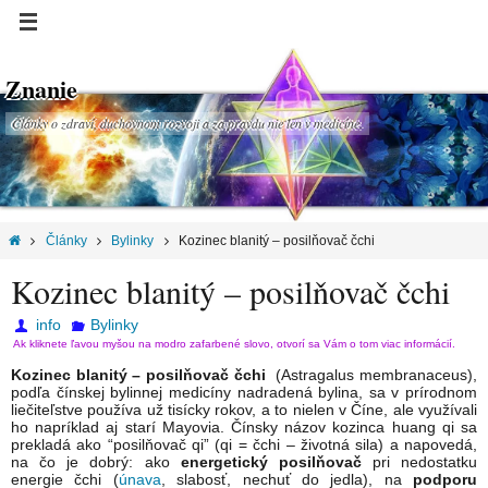
Znanie
Články o zdraví, duchovnom rozvoji a za pravdu nie len v medicíne.
Články
Bylinky
Kozinec blanitý – posilňovač čchi
Kozinec blanitý – posilňovač čchi
info
Bylinky
Ak kliknete ľavou myšou na modro zafarbené slovo, otvorí sa Vám o tom viac informácií.
Kozinec blanitý – posilňovač čchi
(Astragalus membranaceus),
podľa čínskej bylinnej medicíny nadradená bylina, sa v prírodnom
liečiteľstve používa už tisícky rokov, a to nielen v Číne, ale využívali
ho napríklad aj starí Mayovia. Čínsky názov kozinca huang qi sa
prekladá ako “posilňovač qi” (qi = čchi – životná sila) a napovedá,
na čo je dobrý: ako
energetický posilňovač
pri nedostatku
energie čchi (
únava
, slabosť, nechuť do jedla), na
podporu