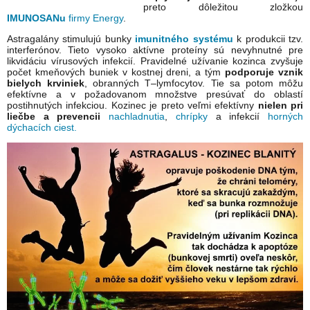
preto dôležitou zložkou
IMUNOSANu
firmy Energy
.
Astragalány stimulujú bunky
imunitného systému
k produkcii tzv.
interferónov. Tieto vysoko aktívne proteíny sú nevyhnutné pre
likvidáciu vírusových infekcií. Pravidelné užívanie kozinca zvyšuje
počet kmeňových buniek v kostnej dreni, a tým
podporuje vznik
bielych krviniek
, obranných T–lymfocytov. Tie sa potom môžu
efektívne a v požadovanom množstve presúvať do oblastí
postihnutých infekciou. Kozinec je preto veľmi efektívny
nielen pri
liečbe a prevencii
nachladnutia
,
chrípky
a infekcií
horných
dýchacích ciest.