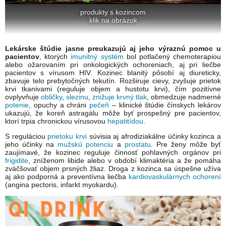
produkty s kozincom
klik na obrázok
Lekárske štúdie jasne preukazujú aj jeho výraznú pomoc u
pacientov
, ktorých
imunitný systém
bol potlačený chemoterapiou
alebo ožarovaním pri onkologických ochoreniach, aj pri liečbe
pacientov s vírusom HIV. Kozinec blanitý pôsobí aj diureticky,
zbavuje telo prebytočných tekutín. Rozširuje cievy, zvyšuje prietok
krvi tkanivami (reguluje objem a hustotu krvi), čím pozitívne
ovplyvňuje
obličky
,
slezinu
,
znižuje krvný tlak
, obmedzuje nadmerné
potenie
, opuchy a chráni
pečeň
– klinické štúdie čínskych lekárov
ukazujú, že koreň astragálu môže byť prospešný pre pacientov,
ktorí trpia chronickou vírusovou
hepatitídou
.
S reguláciou
prietoku krvi
súvisia aj afrodiziakálne účinky kozinca a
jeho účinky na
mužskú potenciu
a
prostatu
. Pre ženy môže byť
zaujímavé, že kozinec reguluje činnosť pohlavných orgánov pri
frigidite
, zníženom libide alebo v období klimaktéria a že pomáha
zväčšovať objem prsných žliaz. Droga z kozinca sa úspešne užíva
aj ako podporná a preventívna liečba
kardiovaskulárnych ochorení
(angina pectoris, infarkt myokardu).