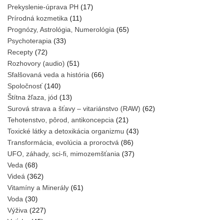
Prekyslenie-úprava PH
(17)
Prírodná kozmetika
(11)
Prognózy, Astrológia, Numerológia
(65)
Psychoterapia
(33)
Recepty
(72)
Rozhovory (audio)
(51)
Sfalšovaná veda a história
(66)
Spoločnosť
(140)
Štítna žľaza, jód
(13)
Surová strava a šťavy – vitariánstvo (RAW)
(62)
Tehotenstvo, pôrod, antikoncepcia
(21)
Toxické látky a detoxikácia organizmu
(43)
Transformácia, evolúcia a proroctvá
(86)
UFO, záhady, sci-fi, mimozemšťania
(37)
Veda
(68)
Videá
(362)
Vitamíny a Minerály
(61)
Voda
(30)
Výživa
(227)