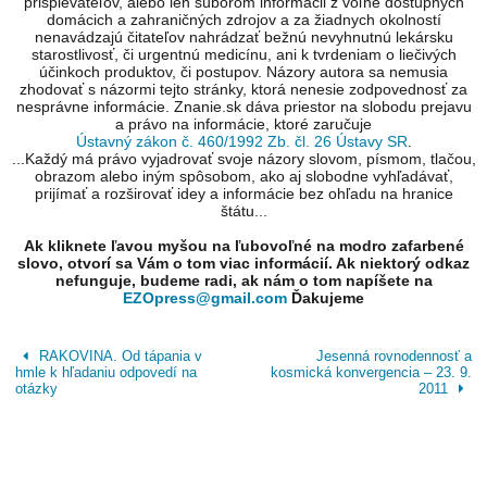
prispievateľov, alebo len súborom informácii z voľne dostupných
domácich a zahraničných zdrojov a za žiadnych okolností
nenavádzajú čitateľov nahrádzať bežnú nevyhnutnú lekársku
starostlivosť, či urgentnú medicínu, ani k tvrdeniam o liečivých
účinkoch produktov, či postupov. Názory autora sa nemusia
zhodovať s názormi tejto stránky, ktorá nenesie zodpovednosť za
nesprávne informácie. Znanie.sk dáva priestor na slobodu prejavu
a právo na informácie, ktoré zaručuje
Ústavný zákon č. 460/1992 Zb. čl. 26 Ústavy SR
.
...Každý má právo vyjadrovať svoje názory slovom, písmom, tlačou,
obrazom alebo iným spôsobom, ako aj slobodne vyhľadávať,
prijímať a rozširovať idey a informácie bez ohľadu na hranice
štátu...
Ak kliknete ľavou myšou na ľubovoľné na modro zafarbené
slovo, otvorí sa Vám o tom viac informácií. Ak niektorý odkaz
nefunguje, budeme radi, ak nám o tom napíšete na
EZOpress@gmail.com
Ďakujeme
RAKOVINA. Od tápania v
Jesenná rovnodennosť a
hmle k hľadaniu odpovedí na
kosmická konvergencia – 23. 9.
otázky
2011