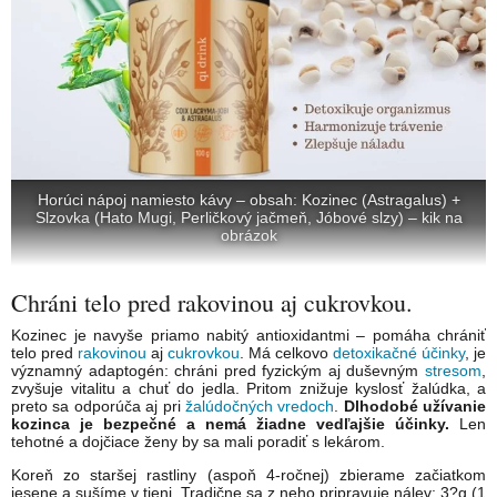
Horúci nápoj namiesto kávy – obsah: Kozinec (Astragalus) +
Slzovka (Hato Mugi, Perličkový jačmeň, Jóbové slzy) – kik na
obrázok
Chráni telo pred rakovinou aj cukrovkou.
Kozinec je navyše priamo nabitý antioxidantmi – pomáha chrániť
telo pred
rakovinou
aj
cukrovkou
. Má celkovo
detoxikačné účinky
, je
významný adaptogén: chráni pred fyzickým aj duševným
stresom
,
zvyšuje vitalitu a chuť do jedla. Pritom znižuje kyslosť žalúdka, a
preto sa odporúča aj pri
žalúdočných vredoch
.
Dlhodobé užívanie
kozinca je bezpečné a nemá žiadne vedľajšie účinky.
Len
tehotné a dojčiace ženy by sa mali poradiť s lekárom.
Koreň zo staršej rastliny (aspoň 4-ročnej) zbierame začiatkom
jesene a sušíme v tieni. Tradične sa z neho pripravuje nálev: 3?g (1