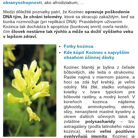
obranyschopnosti
, ako afrodiziakum, …
Medzi dôležité poznatky patrí, že Kozinec
opravuje poškodenie
DNA tým, že chráni teloméry
, ktoré sa skracujú zakaždým, keď sa
bunka rozmnožuje (pri replikácii DNA). Pravidelným užívaním
Kozinca tak dochádza k apoptóze (bunkovej smrti) oveľa neskôr,
čím
človek nestárne tak rýchlo a môže sa dožiť vyššieho veku
v lepšom zdraví.
Fotky kozinca
Kde kúpiť Kozinec s najvyšším
obsahom účinnej dávky
Kozinec blanitý je bylina z čeľade
bôbovitých, ide teda o strukovinu.
Rastie najmä v miernom pásme, a
hoci sa zdá byť krehký, je veľmi
odolný. Má žlté, sladko voňajúce
kvietky v tvare typickom pre
bôbovité rastliny, a modrý koreň. V
koreňoch kozinca nájdeme
glykozidy, aminokyseliny, steroly,
slizy, nenasýtené mastné kyseliny a
okrem ďalších účinných látok aj
zvláštne
polysacharidy
– tzv.
astragalány (podľa latinského názvu
kozinca), ktoré
veľmi pozitívne
ovplyvňujú imunitu
. Kozinec je