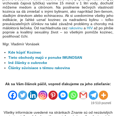
vrchovatá čajová lyžička) varíme 15 minút v 1 litri vody, dochutiť
môžeme medom a citrónom. Na posilnenie liečivých vlastností
kozinca sa dá zmiešať s inými bylinami, ako napríklad žen-šenom,
sladkým drievkom alebo echinaceou. Ak si uvedomíme všetky jeho
indikácie, je ľahké uznať kozinec za nadradenú bylinu – toľko
preukázateľných účinkov na také závažné problémy a choroby má
máloktorá liečivka. Od nachladnutia cez
rakovinu
a
HIV
až po plnšie
poprsie a kvalitný sexuálny život – so všetkým pomôže kozinec,
posilňovač čchi.
Mgr. Vladimír Vonásek
Kde kúpiť Kozinec
Tieto obchody majú v ponuke IMUNOSAN
Iné články o cukrovke
Články súvisiace s témou rakovina
.
Ak sa Vám článok páčil, vopred ďakujeme za jeho zdieľanie:
19 510 pozretí
Všetky informácie uvedené na stránkach Znanie sú od nezávislých