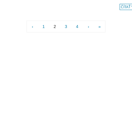
ČÍTAŤ
‹
1
2
3
4
›
»