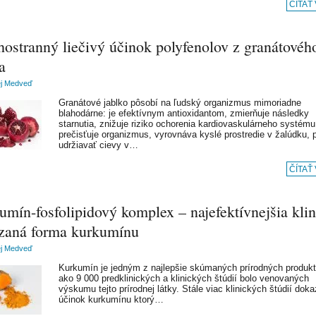
ČÍTAŤ
ostranný liečivý účinok polyfenolov z granátovéh
a
ej Medveď
Granátové jablko pôsobí na ľudský organizmus mimoriadne
blahodárne: je efektívnym antioxidantom, zmierňuje následky
starnutia, znižuje riziko ochorenia kardiovaskulárneho systému
prečisťuje organizmus, vyrovnáva kyslé prostredie v žalúdku,
udržiavať cievy v…
ČÍTAŤ
mín-fosfolipidový komplex – najefektívnejšia kli
zaná forma kurkumínu
ej Medveď
Kurkumín je jedným z najlepšie skúmaných prírodných produkt
ako 9 000 predklinických a klinických štúdií bolo venovaných
výskumu tejto prírodnej látky. Stále viac klinických štúdií doka
účinok kurkumínu ktorý…