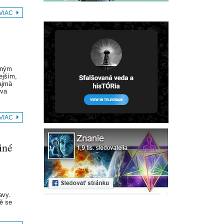
 VIAC
eným
ejším,
ajmä
ova
 VIAC
iné
avy.
ě se