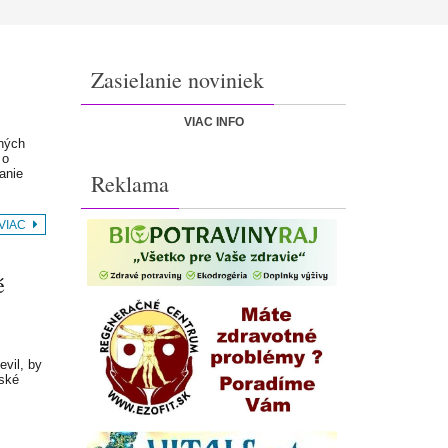
Zasielanie noviniek
VIAC INFO
ných
 o
anie
Reklama
 VIAC
é
evil, by
dské