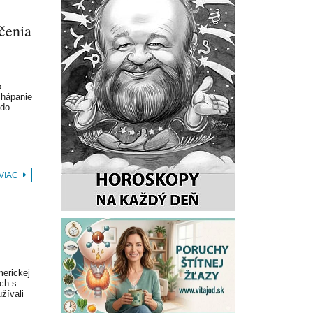
čenia
o
chápanie
 do
 VIAC
merickej
ých s
žívali