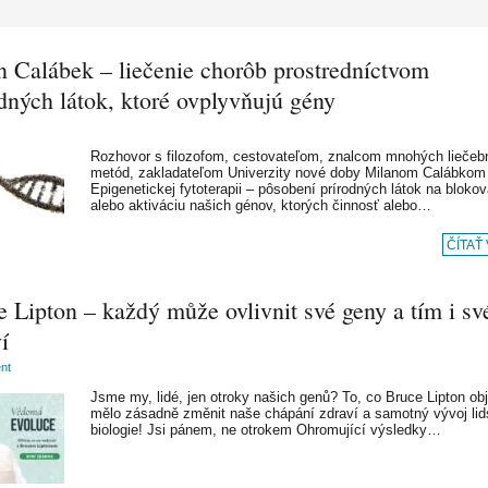
n Calábek – liečenie chorôb prostredníctvom
dných látok, ktoré ovplyvňujú gény
Rozhovor s filozofom, cestovateľom, znalcom mnohých liečeb
metód, zakladateľom Univerzity nové doby Milanom Calábkom
Epigenetickej fytoterapii – pôsobení prírodných látok na blokov
alebo aktiváciu našich génov, ktorých činnosť alebo…
ČÍTAŤ
 Lipton – každý může ovlivnit své geny a tím i sv
í
ent
Jsme my, lidé, jen otroky našich genů? To, co Bruce Lipton obj
mělo zásadně změnit naše chápání zdraví a samotný vývoj li
biologie! Jsi pánem, ne otrokem Ohromující výsledky…