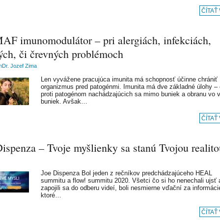
ČÍTAŤ
AF imunomodulátor – pri alergiách, infekciách,
ých, či črevných problémoch
Dr. Jozef Zima
Len vyvážene pracujúca imunita má schopnosť účinne chrániť
organizmus pred patogénmi. Imunita má dve základné úlohy –
proti patogénom nachádzajúcich sa mimo buniek a obranu vo v
buniek. Avšak…
ČÍTAŤ
ispenza – Tvoje myšlienky sa stanú Tvojou realito
Joe Dispenza Bol jeden z rečníkov predchádzajúceho HEAL
summitu a flow! summitu 2020. Všetci čo si ho nenechali ujsť 
zapojili sa do odberu videí, boli nesmierne vďační za informáci
ktoré…
ČÍTAŤ