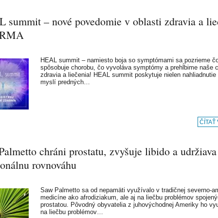
 summit – nové povedomie v oblasti zdravia a lie
ARMA
HEAL summit – namiesto boja so symptómami sa pozrieme č
spôsobuje chorobu, čo vyvoláva symptómy a prehĺbime naše 
zdravia a liečenia! HEAL summit poskytuje nielen nahliadnutie
myslí predných…
ČÍTAŤ
almetto chráni prostatu, zvyšuje libido a udržiava
onálnu rovnováhu
Saw Palmetto sa od nepamäti využívalo v tradičnej severno-a
medicíne ako afrodiziakum, ale aj na liečbu problémov spojen
prostatou. Pôvodný obyvatelia z juhovýchodnej Ameriky ho vyu
na liečbu problémov…