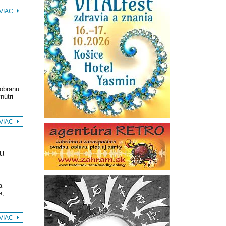
 VIAC
 obranu
nútri
 VIAC
u
a
e,
 VIAC