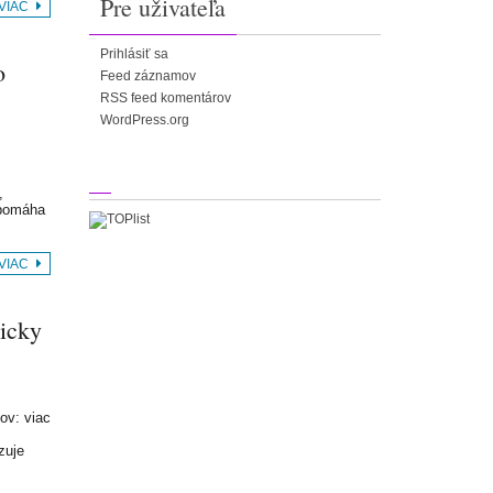
Pre uživateľa
 VIAC
Prihlásiť sa
o
Feed záznamov
RSS feed komentárov
WordPress.org
,
 pomáha
 VIAC
nicky
ov: viac
zuje