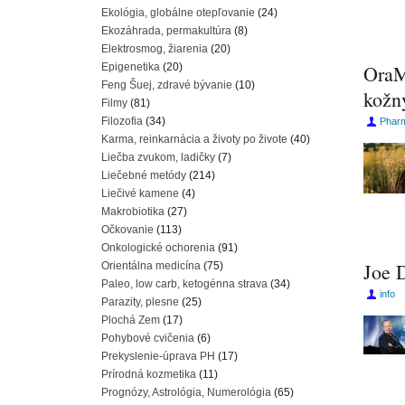
Ekológia, globálne otepľovanie
(24)
Ekozáhrada, permakultúra
(8)
Elektrosmog, žiarenia
(20)
Epigenetika
(20)
OraM
Feng Šuej, zdravé bývanie
(10)
kožn
Filmy
(81)
Filozofia
(34)
Pharm
Karma, reinkarnácia a životy po živote
(40)
Liečba zvukom, ladičky
(7)
Liečebné metódy
(214)
Liečivé kamene
(4)
Makrobiotika
(27)
Očkovanie
(113)
Onkologické ochorenia
(91)
Joe D
Orientálna medicína
(75)
Paleo, low carb, ketogénna strava
(34)
info
Parazity, plesne
(25)
Plochá Zem
(17)
Pohybové cvičenia
(6)
Prekyslenie-úprava PH
(17)
Prírodná kozmetika
(11)
Prognózy, Astrológia, Numerológia
(65)