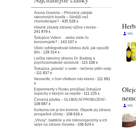
Anona Graviola – Přirozený zabiják
rakovinných buněk – Silnější než
chemoterapie?
- 435 528 x
Herb
Hlavné zásady zdravej výživy v kocke
-
241 879 x
info
Šokujúce Video! …alebo viete čo
konzumujete?
- 143 107 x
Vědci vyfotografovali lidskou duši, jak opouští
tělo
- 128 314 x
Liečba rakoviny stravou Dr. Budwig a
psychosomatické súvislosti
- 115 108 x
Šokujúca „pravda“ o vode – liečenie pitím vody
- 111 837 x
Neuveríte, v čom všetkom nás klamú
- 111 691
x
Olejo
Experimenty v Rusku prinášajú šokujúce
úspechy o ktorých sa nepíše
- 111 225 x
nemo
Červená pilulka – GLOBÁLNÍ PROBUZENÍ
-
108 687 x
info
Kurkuma nie je len korenie. Objavte jej zdraviu
prospešné účinky
- 108 616 x
„Vírusy“, baktérie a iné mikroorganizmy a ich
vplyv na zdravie človeka
- 106 624 x