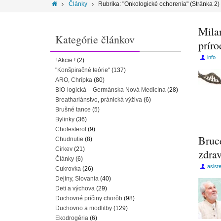
Články
Rubrika: "Onkologické ochorenia"
(Stránka 2)
Mila
Kategórie článkov
príro
info
! Akcie !
(2)
"Konšpiračné teórie"
(137)
ARO, Chrípka
(80)
BIO-logická – Germánska Nová Medicína
(28)
Breathariánstvo, pránická výživa
(6)
Brušné tance
(5)
Bylinky
(36)
Cholesterol
(9)
Bruce
Chudnutie
(8)
Cirkev
(21)
zdrav
Články
(6)
asist
Cukrovka
(26)
Dejiny, Slovania
(40)
Deti a výchova
(29)
Duchovné príčiny chorôb
(98)
Duchovno a modlitby
(129)
Ekodrogéria
(6)