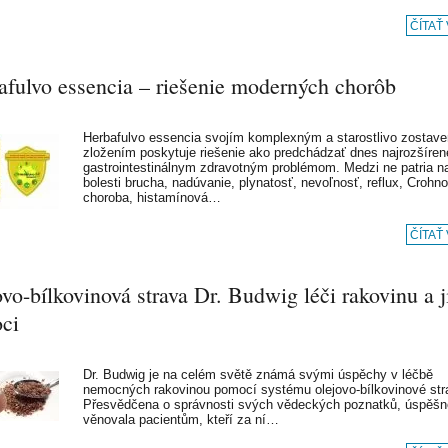
ČÍTAŤ
afulvo essencia – riešenie moderných chorôb
Herbafulvo essencia svojím komplexným a starostlivo zostav
zložením poskytuje riešenie ako predchádzať dnes najrozšíren
gastrointestinálnym zdravotným problémom. Medzi ne patria n
bolesti brucha, nadúvanie, plynatosť, nevoľnosť, reflux, Crohn
choroba, histamínová…
ČÍTAŤ
vo-bílkovinová strava Dr. Budwig léči rakovinu a j
ci
Dr. Budwig je na celém světě známá svými úspěchy v léčbě
nemocných rakovinou pomocí systému olejovo-bílkovinové str
Přesvědčena o správnosti svých vědeckých poznatků, úspěšn
věnovala pacientům, kteří za ní…