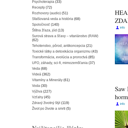
Psychoterapia
(33)
Recepty
(72)
HEAL
Rozhovory (audio)
(51)
ZD
Sfalšovaná veda a história
(68)
Spoločnosť
(140)
info
Štítna žľaza, jód
(13)
Surová strava a šťavy – vitariánstvo (RAW)
(62)
Tehotenstvo, pôrod, antikoncepcia
(21)
Toxické látky a detoxikácia organizmu
(43)
Transformácia, evolúcia a proroctvá
(85)
UFO, záhady, sci-fi, mimozemšťania
(37)
Veda
(68)
Videá
(362)
Vitamíny a Minerály
(61)
Voda
(30)
Saw P
Výživa
(227)
horm
Vzťahy
(45)
Zdravý životný štýl
(119)
info
Život po živote a smrti
(5)
Najčitanejšie články