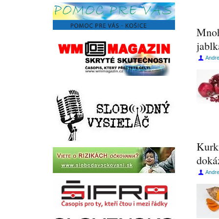
Mnoh
jablk
Andr
Kurku
doká
Andr