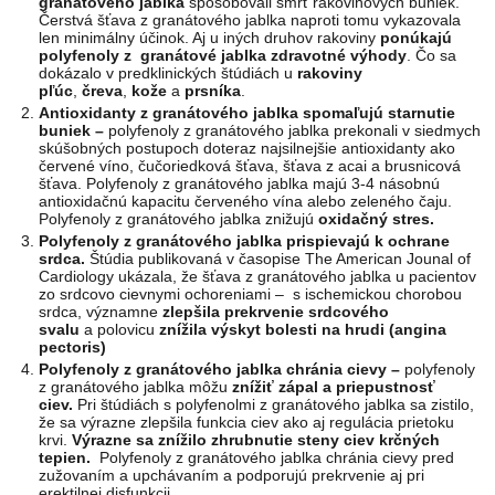
granátového jablka
spôsobovali smrť rakovinových buniek.
Čerstvá šťava z granátového jablka naproti tomu vykazovala
len minimálny účinok. Aj u iných druhov rakoviny
ponúkajú
polyfenoly z granátové jablka zdravotné výhody
. Čo sa
dokázalo v predklinických štúdiách u
rakoviny
pľúc
,
čreva
,
kože
a
prsníka
.
Antioxidanty z granátového jablka spomaľujú starnutie
buniek –
polyfenoly z granátového jablka prekonali v siedmych
skúšobných postupoch doteraz najsilnejšie antioxidanty ako
červené víno, čučoriedková šťava, šťava z acai a brusnicová
šťava. Polyfenoly z granátového jablka majú 3-4 násobnú
antioxidačnú kapacitu červeného vína alebo zeleného čaju.
Polyfenoly z granátového jablka znižujú
oxidačný stres.
Polyfenoly z granátového jablka
prispievajú k ochrane
srdca.
Štúdia publikovaná v časopise The American Jounal of
Cardiology ukázala, že šťava z granátového jablka u pacientov
zo srdcovo cievnymi ochoreniami – s ischemickou chorobou
srdca, významne
zlepšila prekrvenie srdcového
svalu
a polovicu
znížila výskyt bolesti na hrudi (angina
pectoris)
Polyfenoly z granátového jablka chránia cievy –
polyfenoly
z granátového jablka môžu
znížiť zápal a priepustnosť
ciev.
Pri štúdiách s polyfenolmi z granátového jablka sa zistilo,
že sa výrazne zlepšila funkcia ciev ako aj regulácia prietoku
krvi.
Výrazne sa znížilo zhrubnutie steny ciev krčných
tepien.
Polyfenoly z granátového jablka chránia cievy pred
zužovaním a upchávaním a podporujú prekrvenie aj pri
erektilnej disfunkcii.