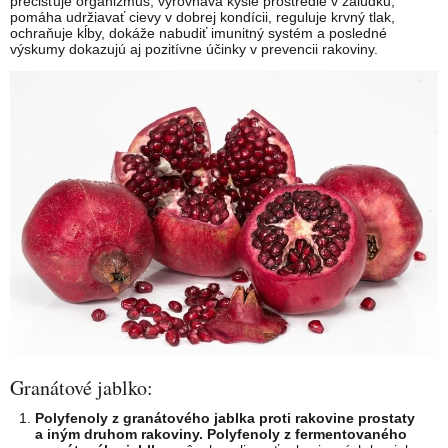
prečisťuje organizmus, vyrovnáva kyslé prostredie v žalúdku,
pomáha udržiavať cievy v dobrej kondícii, reguluje krvný tlak,
ochraňuje kĺby, dokáže nabudiť imunitný systém a posledné
výskumy dokazujú aj pozitívne účinky v prevencii rakoviny.
Granátové jablko:
Polyfenoly z granátového jablka proti rakovine prostaty
a iným druhom rakoviny.
Polyfenoly z fermentovaného