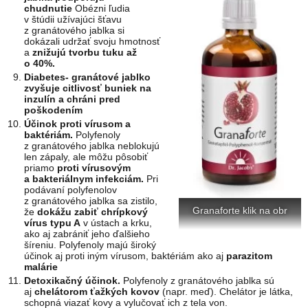
chudnutie
Obézni ľudia
v štúdii užívajúci šťavu
z granátového jablka si
dokázali udržať svoju hmotnosť
a
znižujú tvorbu tuku až
o 40%.
Diabetes-
granátové jablko
zvyšuje citlivosť buniek na
inzulín a chráni pred
poškodením
Účinok proti vírusom a
baktériám.
Polyfenoly
z granátového jablka neblokujú
len zápaly, ale môžu pôsobiť
priamo
proti vírusovým
a bakteriálnym infekciám.
Pri
podávaní polyfenolov
z granátového jablka sa zistilo,
Granaforte klik na obr
že
dokážu zabiť chrípkový
vírus typu A
v ústach a krku,
ako aj zabrániť jeho ďalšieho
šíreniu. Polyfenoly majú široký
účinok aj proti iným vírusom, baktériám ako aj
parazitom
malárie
Detoxikačný účinok.
Polyfenoly z granátového jablka sú
aj
chelátorom ťažkých kovov
(napr. meď). Chelátor je látka,
schopná viazať kovy a vylučovať ich z tela von.