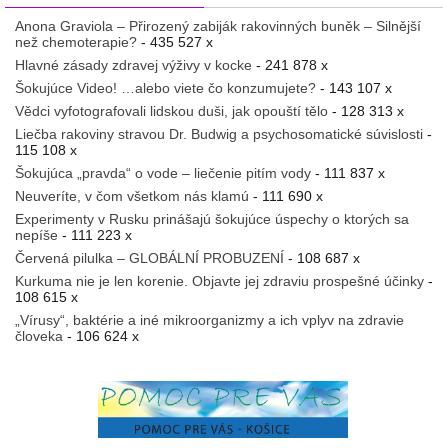
Anona Graviola – Přirozený zabiják rakovinných buněk – Silnější
než chemoterapie?
- 435 527 x
Hlavné zásady zdravej výživy v kocke
- 241 878 x
Šokujúce Video! …alebo viete čo konzumujete?
- 143 107 x
Vědci vyfotografovali lidskou duši, jak opouští tělo
- 128 313 x
Liečba rakoviny stravou Dr. Budwig a psychosomatické súvislosti
-
115 108 x
Šokujúca „pravda“ o vode – liečenie pitím vody
- 111 837 x
Neuveríte, v čom všetkom nás klamú
- 111 690 x
Experimenty v Rusku prinášajú šokujúce úspechy o ktorých sa
nepíše
- 111 223 x
Červená pilulka – GLOBÁLNÍ PROBUZENÍ
- 108 687 x
Kurkuma nie je len korenie. Objavte jej zdraviu prospešné účinky
-
108 615 x
„Vírusy“, baktérie a iné mikroorganizmy a ich vplyv na zdravie
človeka
- 106 624 x