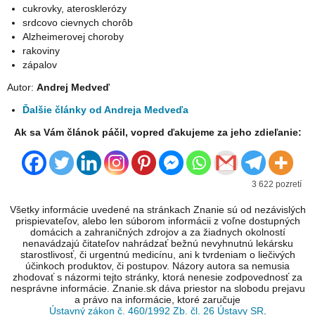
cukrovky, aterosklerózy
srdcovo cievnych chorôb
Alzheimerovej choroby
rakoviny
zápalov
Autor:
Andrej Medveď
Ďalšie články od Andreja Medveďa
Ak sa Vám článok páčil, vopred ďakujeme za jeho zdieľanie:
3 622 pozretí
Všetky informácie uvedené na stránkach Znanie sú od nezávislých
prispievateľov, alebo len súborom informácii z voľne dostupných
domácich a zahraničných zdrojov a za žiadnych okolností
nenavádzajú čitateľov nahrádzať bežnú nevyhnutnú lekársku
starostlivosť, či urgentnú medicínu, ani k tvrdeniam o liečivých
účinkoch produktov, či postupov. Názory autora sa nemusia
zhodovať s názormi tejto stránky, ktorá nenesie zodpovednosť za
nesprávne informácie. Znanie.sk dáva priestor na slobodu prejavu
a právo na informácie, ktoré zaručuje
Ústavný zákon č. 460/1992 Zb. čl. 26 Ústavy SR
.