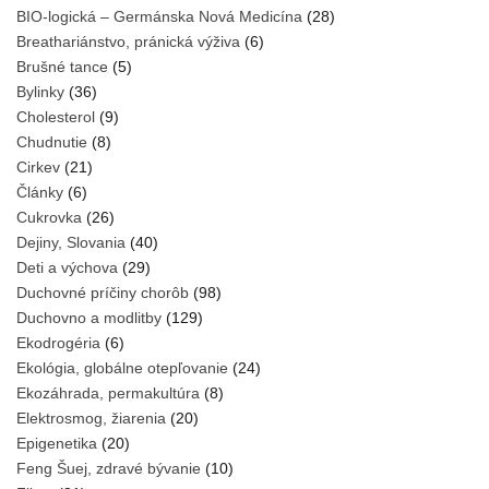
BIO-logická – Germánska Nová Medicína
(28)
Breathariánstvo, pránická výživa
(6)
Brušné tance
(5)
Bylinky
(36)
Cholesterol
(9)
Chudnutie
(8)
Cirkev
(21)
Články
(6)
Cukrovka
(26)
Dejiny, Slovania
(40)
Deti a výchova
(29)
Duchovné príčiny chorôb
(98)
Duchovno a modlitby
(129)
Ekodrogéria
(6)
Ekológia, globálne otepľovanie
(24)
Ekozáhrada, permakultúra
(8)
Elektrosmog, žiarenia
(20)
Epigenetika
(20)
Feng Šuej, zdravé bývanie
(10)