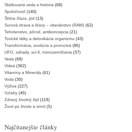
Sfalšovaná veda a história
(68)
Spoločnosť
(140)
Štítna žľaza, jód
(13)
Surová strava a šťavy – vitariánstvo (RAW)
(62)
Tehotenstvo, pôrod, antikoncepcia
(21)
Toxické látky a detoxikácia organizmu
(43)
Transformácia, evolúcia a proroctvá
(85)
UFO, záhady, sci-fi, mimozemšťania
(37)
Veda
(68)
Videá
(362)
Vitamíny a Minerály
(61)
Voda
(30)
Výživa
(227)
Vzťahy
(45)
Zdravý životný štýl
(119)
Život po živote a smrti
(5)
Najčitanejšie články