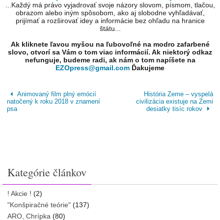
...Každý má právo vyjadrovať svoje názory slovom, písmom, tlačou,
obrazom alebo iným spôsobom, ako aj slobodne vyhľadávať,
prijímať a rozširovať idey a informácie bez ohľadu na hranice
štátu...
Ak kliknete ľavou myšou na ľubovoľné na modro zafarbené
slovo, otvorí sa Vám o tom viac informácií. Ak niektorý odkaz
nefunguje, budeme radi, ak nám o tom napíšete na
EZOpress@gmail.com
Ďakujeme
Animovaný film plný emócií
História Zeme – vyspelá
natočený k roku 2018 v znamení
civilizácia existuje na Zemi
psa
desiatky tisíc rokov
Kategórie článkov
! Akcie !
(2)
"Konšpiračné teórie"
(137)
ARO, Chrípka
(80)