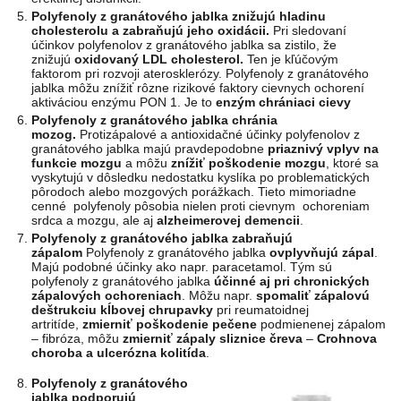
Polyfenoly z granátového jablka znižujú hladinu
cholesterolu a zabraňujú jeho oxidácii.
Pri sledovaní
účinkov polyfenolov z granátového jablka sa zistilo, že
znižujú
oxidovaný LDL cholesterol.
Ten je kľúčovým
faktorom pri rozvoji aterosklerózy. Polyfenoly z granátového
jablka môžu znížiť rôzne rizikové faktory cievnych ochorení
aktiváciou enzýmu PON 1. Je to
enzým chrániaci cievy
Polyfenoly z granátového jablka chránia
mozog.
Protizápalové a antioxidačné účinky polyfenolov z
granátového jablka majú pravdepodobne
priaznivý vplyv na
funkcie mozgu
a môžu
znížiť poškodenie mozgu
, ktoré sa
vyskytujú v dôsledku nedostatku kyslíka po problematických
pôrodoch alebo mozgových porážkach. Tieto mimoriadne
cenné polyfenoly pôsobia nielen proti cievnym ochoreniam
srdca a mozgu, ale aj
alzheimerovej demencii
.
Polyfenoly z granátového jablka zabraňujú
zápalom
Polyfenoly z granátového jablka
ovplyvňujú zápal
.
Majú podobné účinky ako napr. paracetamol. Tým sú
polyfenoly z granátového jablka
účinné aj pri chronických
zápalových ochoreniach
. Môžu napr.
spomaliť zápalovú
deštrukciu kĺbovej chrupavky
pri reumatoidnej
artritíde,
zmierniť poškodenie pečene
podmienenej zápalom
– fibróza, môžu
zmierniť zápaly sliznice čreva
–
Crohnova
choroba a ulcerózna kolitída
.
Polyfenoly z granátového
jablka podporujú