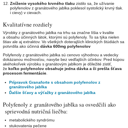
Zníženie vysokého krvného tlaku
zistilo sa, že užívanie
polyfenolov z granátového jablka poklesol systolický krvný tlak.
i cievy) v cievach.
Kvalitatívne rozdiely
Výrobky z granátového jablka na trhu sa značne líšia v kvalite
a obsahu účinných látok, ktorými sú polyfenoly. To sa týka nielen
štiav ale aj extraktov. Vo všetkých doterajších klinických štúdiách sa
potvrdila ako účinná
dávka 600mg polyfenolov
Polyfenoly z granátového jablka sú cenovo výhodnou a vedecky
dokázanou možnosťou, navyše bez vedľajších účinkov. Pred kúpou
akéhokoľvek výrobku s granátovým jablkom je dôležité zistiť,
že
koľko polyfenolov obsahuje jedna dávka a či prešla šťava
procesom fermentácie
.
Prípravok Granaforte s obsahom polyfenolov z
granátového jablka
Ďalšie šťavy a výťažky z granátového jablka
Polyfenoly z granátového jablka sa osvedčili ako
sprievodná nutričná liečba:
metabolického syndrómu
stukovatenia pečene