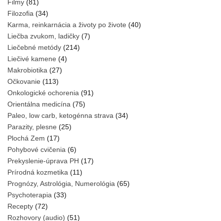
Filmy
(81)
Filozofia
(34)
Karma, reinkarnácia a životy po živote
(40)
Liečba zvukom, ladičky
(7)
Liečebné metódy
(214)
Liečivé kamene
(4)
Makrobiotika
(27)
Očkovanie
(113)
Onkologické ochorenia
(91)
Orientálna medicína
(75)
Paleo, low carb, ketogénna strava
(34)
Parazity, plesne
(25)
Plochá Zem
(17)
Pohybové cvičenia
(6)
Prekyslenie-úprava PH
(17)
Prírodná kozmetika
(11)
Prognózy, Astrológia, Numerológia
(65)
Psychoterapia
(33)
Recepty
(72)
Rozhovory (audio)
(51)