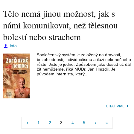
Tělo nemá jinou možnost, jak s
námi komunikovat, než tělesnou
bolestí nebo strachem
info
Společenský systém je založený na dravosti,
bezohlednosti, individualismu a iluzi nekonečného
růstu. Jisté je jedno. Způsobem jako dosud už dál
žít nemůžeme, říká MUDr. Jan Hnízdil. Je
původem internista, který…
ČÍTAŤ VIAC
‹
1
2
3
4
5
›
»