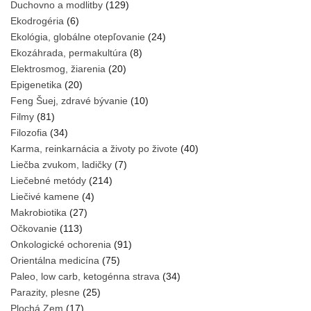
Duchovno a modlitby
(129)
Ekodrogéria
(6)
Ekológia, globálne otepľovanie
(24)
Ekozáhrada, permakultúra
(8)
Elektrosmog, žiarenia
(20)
Epigenetika
(20)
Feng Šuej, zdravé bývanie
(10)
Filmy
(81)
Filozofia
(34)
Karma, reinkarnácia a životy po živote
(40)
Liečba zvukom, ladičky
(7)
Liečebné metódy
(214)
Liečivé kamene
(4)
Makrobiotika
(27)
Očkovanie
(113)
Onkologické ochorenia
(91)
Orientálna medicína
(75)
Paleo, low carb, ketogénna strava
(34)
Parazity, plesne
(25)
Plochá Zem
(17)