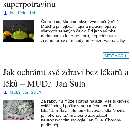
superpotravinu
Ing. Peter Tóth
Čo robí čaj Matcha takým výnimočným? 1.
Matcha je najkvalitnejší a najúčinnejší zo
všetkých zelených čajov. Pri jeho výrobe
nedochádza k fermentácii, nepridávajú sa
žiadne farbivá, prísady ani konzervačné látky.
…
ČÍTAŤ VIAC
Jak ochránit své zdraví bez lékařů a
léků – MUDr. Jan Šula
MUDr. Jan ŠULA
Za rakovinu může špatná nálada. Vše si člověk
vyléčí sám, i poškozenou míchu, tvrdí
lékař Jan Šula. „Sebeuzdravovací síla člověka
je nekonečná,“ má jasno zakladatel
neuropsychoimunologie Jan Šula. Choroby
podle něj…