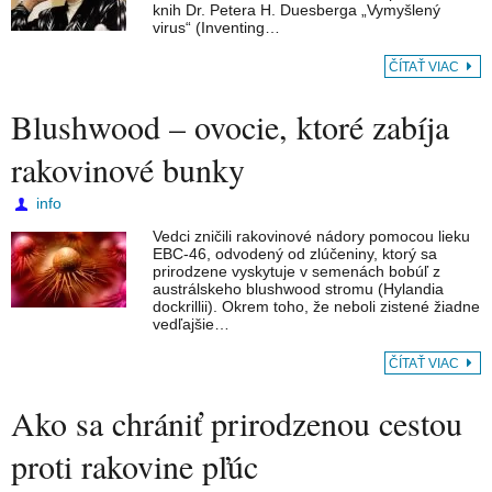
knih Dr. Petera H. Duesberga „Vymyšlený
virus“ (Inventing…
ČÍTAŤ VIAC
Blushwood – ovocie, ktoré zabíja
rakovinové bunky
info
Vedci zničili rakovinové nádory pomocou lieku
EBC-46, odvodený od zlúčeniny, ktorý sa
prirodzene vyskytuje v semenách bobúľ z
austrálskeho blushwood stromu (Hylandia
dockrillii). Okrem toho, že neboli zistené žiadne
vedľajšie…
ČÍTAŤ VIAC
Ako sa chrániť prirodzenou cestou
proti rakovine pľúc