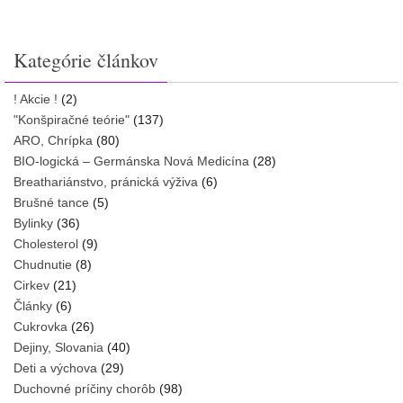
Kategórie článkov
! Akcie !
(2)
"Konšpiračné teórie"
(137)
ARO, Chrípka
(80)
BIO-logická – Germánska Nová Medicína
(28)
Breathariánstvo, pránická výživa
(6)
Brušné tance
(5)
Bylinky
(36)
Cholesterol
(9)
Chudnutie
(8)
Cirkev
(21)
Články
(6)
Cukrovka
(26)
Dejiny, Slovania
(40)
Deti a výchova
(29)
Duchovné príčiny chorôb
(98)