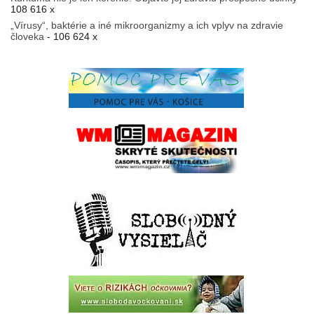
108 616 x
„Vírusy“, baktérie a iné mikroorganizmy a ich vplyv na zdravie
človeka
- 106 624 x