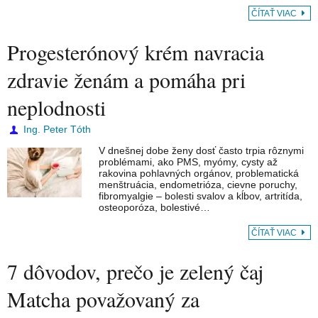
ČÍTAŤ VIAC
Progesterónový krém navracia
zdravie ženám a pomáha pri
neplodnosti
Ing. Peter Tóth
V dnešnej dobe ženy dosť často trpia rôznymi
problémami, ako PMS, myómy, cysty až
rakovina pohlavných orgánov, problematická
menštruácia, endometrióza, cievne poruchy,
fibromyalgie – bolesti svalov a kĺbov, artritída,
osteoporóza, bolestivé…
ČÍTAŤ VIAC
7 dôvodov, prečo je zelený čaj
Matcha považovaný za