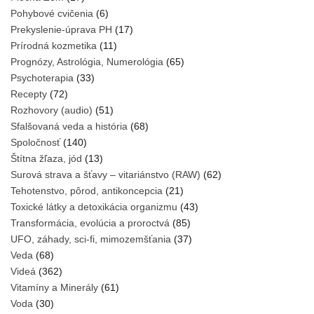
Pohybové cvičenia
(6)
Prekyslenie-úprava PH
(17)
Prírodná kozmetika
(11)
Prognózy, Astrológia, Numerológia
(65)
Psychoterapia
(33)
Recepty
(72)
Rozhovory (audio)
(51)
Sfalšovaná veda a história
(68)
Spoločnosť
(140)
Štítna žľaza, jód
(13)
Surová strava a šťavy – vitariánstvo (RAW)
(62)
Tehotenstvo, pôrod, antikoncepcia
(21)
Toxické látky a detoxikácia organizmu
(43)
Transformácia, evolúcia a proroctvá
(85)
UFO, záhady, sci-fi, mimozemšťania
(37)
Veda
(68)
Videá
(362)
Vitamíny a Minerály
(61)
Voda
(30)