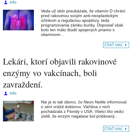
info
Veda už skôr preukázala, že vitamín D chráni
pred rakovinou svojím anti-neoplastickým
účinkom a reguláciou apoptózy, teda
programovania zániku bunky. Doposiaľ však
bolo len málo štúdií spojených priamo s
vitamínom…
ČÍTAŤ VIAC
Lekári, ktorí objavili rakovinové
enzýmy vo vakcínach, boli
zavraždení.
info
Nie je to tak dávno, čo Neon Nettle informoval
o sérii vrážd doktorov. Väčšina z nich
pochádzala z Floridy v USA. Všetci títo vedci
zistili, že enzým nagalase bol pridávaný…
ČÍTAŤ VIAC