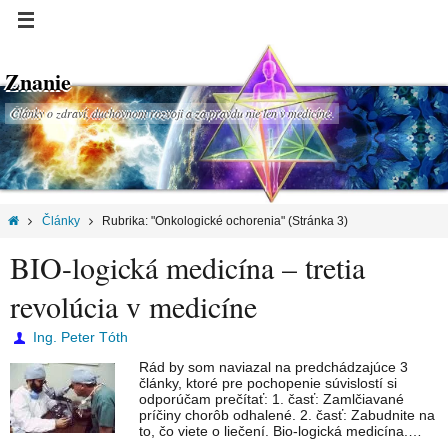
Znanie
Články o zdraví, duchovnom rozvoji a za pravdu nie len v medicíne.
Články
Rubrika: "Onkologické ochorenia"
(Stránka 3)
BIO-logická medicína – tretia
revolúcia v medicíne
Ing. Peter Tóth
Rád by som naviazal na predchádzajúce 3
články, ktoré pre pochopenie súvislostí si
odporúčam prečítať: 1. časť: Zamlčiavané
príčiny chorôb odhalené. 2. časť: Zabudnite na
to, čo viete o liečení. Bio-logická medicína.…