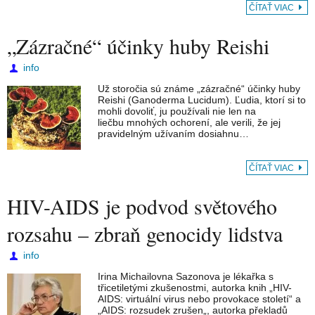
ČÍTAŤ VIAC
„Zázračné“ účinky huby Reishi
info
Už storočia sú známe „zázračné“ účinky huby
Reishi (Ganoderma Lucidum). Ľudia, ktorí si to
mohli dovoliť, ju používali nie len na
liečbu mnohých ochorení, ale verili, že jej
pravidelným užívaním dosiahnu…
ČÍTAŤ VIAC
HIV-AIDS je podvod světového
rozsahu – zbraň genocidy lidstva
info
Irina Michailovna Sazonova je lékařka s
třicetiletými zkušenostmi, autorka knih „HIV-
AIDS: virtuální virus nebo provokace století“ a
„AIDS: rozsudek zrušen„, autorka překladů