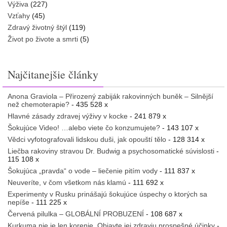
Výživa
(227)
Vzťahy
(45)
Zdravý životný štýl
(119)
Život po živote a smrti
(5)
Najčitanejšie články
Anona Graviola – Přirozený zabiják rakovinných buněk – Silnější
než chemoterapie?
- 435 528 x
Hlavné zásady zdravej výživy v kocke
- 241 879 x
Šokujúce Video! …alebo viete čo konzumujete?
- 143 107 x
Vědci vyfotografovali lidskou duši, jak opouští tělo
- 128 314 x
Liečba rakoviny stravou Dr. Budwig a psychosomatické súvislosti
-
115 108 x
Šokujúca „pravda“ o vode – liečenie pitím vody
- 111 837 x
Neuveríte, v čom všetkom nás klamú
- 111 692 x
Experimenty v Rusku prinášajú šokujúce úspechy o ktorých sa
nepíše
- 111 225 x
Červená pilulka – GLOBÁLNÍ PROBUZENÍ
- 108 687 x
Kurkuma nie je len korenie. Objavte jej zdraviu prospešné účinky
-