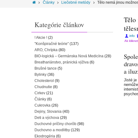
Články
Liečebné metódy
Tělo nemá jinou možnost
Tělo
Kategórie článkov
těles
info
! Akcie !
(2)
Ak klikne
"Konšpiračné teórie"
(137)
ARO, Chrípka
(80)
Spole
BIO-logická – Germánska Nová Medicína
(28)
dravo
Breathariánstvo, pránická výživa
(6)
Brušné tance
(5)
a ilu
Bylinky
(36)
Jisté j
Cholesterol
(9)
nemůže
Chudnutie
(8)
internis
Cirkev
(21)
psychos
Články
(6)
Cukrovka
(26)
Dejiny, Slovania
(40)
Deti a výchova
(29)
Duchovné príčiny chorôb
(98)
Duchovno a modlitby
(129)
Ekodrogéria
(6)