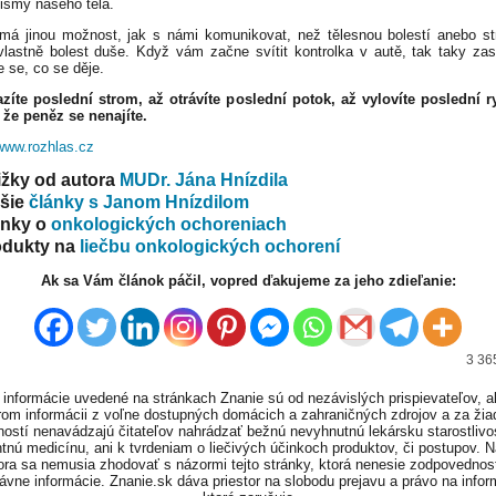
smy našeho těla.
má jinou možnost, jak s námi komunikovat, než tělesnou bolestí anebo s
vlastně bolest duše. Když vám začne svítit kontrolka v autě, tak taky zas
e se, co se děje.
zíte poslední strom, až otrávíte poslední potok, až vylovíte poslední r
e, že peněz se nenajíte.
www.rozhlas.cz
žky od autora
MUDr. Jána Hnízdila
lšie
články s Janom Hnízdilom
ánky o
onkologických ochoreniach
odukty na
liečbu onkologických ochorení
Ak sa Vám článok páčil, vopred ďakujeme za jeho zdieľanie:
3 36
informácie uvedené na stránkach Znanie sú od nezávislých prispievateľov, a
om informácii z voľne dostupných domácich a zahraničných zdrojov a za ži
ností nenavádzajú čitateľov nahrádzať bežnú nevyhnutnú lekársku starostlivos
tnú medicínu, ani k tvrdeniam o liečivých účinkoch produktov, či postupov. 
ora sa nemusia zhodovať s názormi tejto stránky, ktorá nenesie zodpovednos
ávne informácie. Znanie.sk dáva priestor na slobodu prejavu a právo na infor