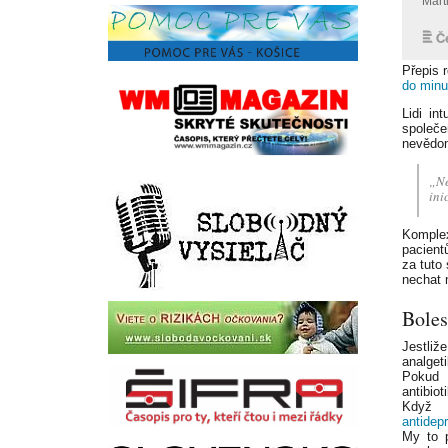
Přepis 
do minu
Lidi in
společ
nevědom
„Ne
ini
Komplex
pacientů
za tuto
nechat 
Boles
Jestliž
analgeti
Poku
antibiot
Kdy
antidep
My to p