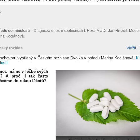
rozhovoru vysílaný v Českém rozhlase Dvojka v pořadu Mariny Kociánové:
K
losti
moc máme v léčbě svých
? A proč ji tak často
áváme do rukou lékařů?