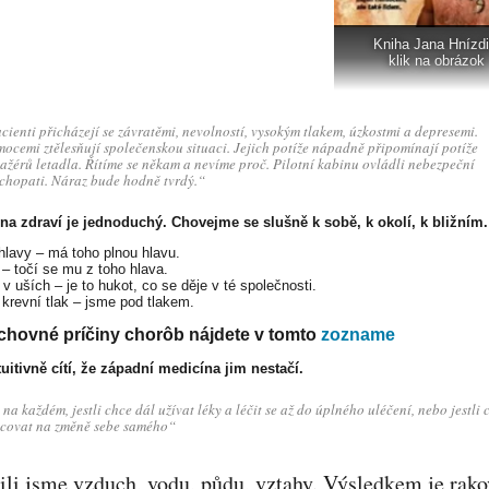
Kniha Jana Hnízdi
klik na obrázok
cienti přicházejí se závratěmi, nevolností, vysokým tlakem, úzkostmi a depresemi.
ocemi ztělesňují společenskou situaci. Jejich potíže nápadně připomínají potíže
ažérů letadla. Řítíme se někam a nevíme proč. Pilotní kabinu ovládli nebezpeční
chopati. Náraz bude hodně tvrdý.“
na zdraví je jednoduchý. Chovejme se slušně k sobě, k okolí, k bližním.
 hlavy – má toho plnou hlavu.
 – točí se mu z toho hlava.
v uších – je to hukot, co se děje v té společnosti.
krevní tlak – jsme pod tlakem.
hovné príčiny chorôb nájdete v tomto
zozname
tuitivně cítí, že západní medicína jim nestačí.
 na každém, jestli chce dál užívat léky a léčit se až do úplného uléčení, nebo jestli 
covat na změně sebe samého“
ili jsme vzduch, vodu, půdu, vztahy. Výsledkem je rako