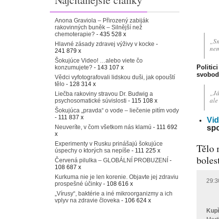
Anona Graviola – Přirozený zabiják
rakovinných buněk – Silnější než
chemoterapie?
- 435 528 x
„Sn
Hlavné zásady zdravej výživy v kocke
-
nem
241 879 x
Šokujúce Video! …alebo viete čo
Politic
konzumujete?
- 143 107 x
svobod
Vědci vyfotografovali lidskou duši, jak opouští
tělo
- 128 314 x
„Já
Liečba rakoviny stravou Dr. Budwig a
ale
psychosomatické súvislosti
- 115 108 x
Šokujúca „pravda“ o vode – liečenie pitím vody
- 111 837 x
Vid
Neuveríte, v čom všetkom nás klamú
- 111 692
spo
x
Experimenty v Rusku prinášajú šokujúce
Tělo 
úspechy o ktorých sa nepíše
- 111 225 x
boles
Červená pilulka – GLOBÁLNÍ PROBUZENÍ
-
108 687 x
Kurkuma nie je len korenie. Objavte jej zdraviu
prospešné účinky
- 108 616 x
„Vírusy“, baktérie a iné mikroorganizmy a ich
vplyv na zdravie človeka
- 106 624 x