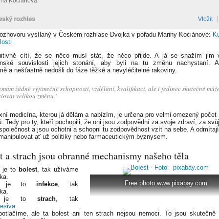
rozhovoru vysílaný v Českém rozhlase Dvojka v pořadu Mariny Kociánové:
K
losti
tuitivně cítí, že se něco musí stát, že něco přijde. A já se snažím jim v
enské souvislosti jejich stonání, aby byli na tu změnu nachystaní. 
ě a nešťastně nedošli do fáze těžké a nevyléčitelné rakoviny.
mám žádné výjimečné schopnosti, vzdělání, kvalifikaci, ale i jedinec skutečně můž
ciovat velikou změnu.“
ní medicína, kterou já dělám a nabízím, je určena pro velmi omezený počet
. Tedy pro ty, kteří pochopili, že oni jsou zodpovědní za svoje zdraví, za svůj
 společnost a jsou ochotni a schopni tu zodpovědnost vzít na sebe. A odmítaj
manipulovat ať už politiky nebo farmaceutickým byznysem.
t a strach jsou obranné mechanismy našeho těla
e je to
bolest
, tak užíváme
ka.
Free photo www.pixabay.com
d je to
infekce
, tak
ika.
ž je to
strach
, tak
resiva
.
otlačíme, ale ta bolest ani ten strach nejsou nemoci. To jsou skutečně