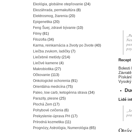
Ekológia, globálne otepľovanie
(24)
Ekozáhrada, permakultúra
(8)
Elektrosmog, žiarenia
(20)
Epigenetika
(20)
Feng Šuej, zdravé bývanie
(10)
Filmy
(81)
„Pa
Nem
Filozofia
(34)
pas
Karma, reinkarnácia a životy po živote
(40)
psy
Liečba zvukom, ladičky
(7)
Liečebné metódy
(214)
Recept 
Liečivé kamene
(4)
Bolesti
Makrobiotika
(27)
Závratě
Očkovanie
(113)
Pískání 
Onkologické ochorenia
(91)
Vysoký 
Orientálna medicína
(75)
Duc
Paleo, low carb, ketogénna strava
(34)
Parazity, plesne
(25)
Lidé in
Plochá Zem
(17)
„Je
Pohybové cvičenia
(6)
pra
Prekyslenie-úprava PH
(17)
Prírodná kozmetika
(11)
Prognózy, Astrológia, Numerológia
(65)
Otráv