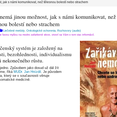
, jak s námi komunikovat, než tělesnou bolestí nebo strachem
 nemá jinou možnost, jak s námi komunikovat, než
nou bolestí nebo strachem
Liečebné metódy
Onkologické ochorenia
Rozhovory (audio)
,
,
te ľavou myšou na modro zafarbené slovo, otvorí sa Vám o tom viac informácií.
čenský systém je založený na
sti, bezohlednosti, individualismu
zi nekonečného růstu.
e jedno. Způsobem jako dosud už dál žít
me, říká
MUDr. Jan Hnízdil
. Je původem
ta, který se v současnosti věnuje
omatické medicíně.