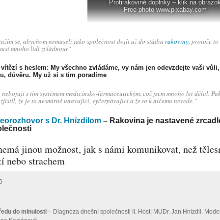
Protirakoviné doplnky – klik na obrázo
Free photo www.pixabay.com
ažím se, abychom nemuseli jako společnost dojít až do stádia
rakoviny,
protože to
usí mnoho lidí zvládnout“
i vítězí s heslem: My všechno zvládáme, vy nám jen odevzdejte vaši vůli
u, důvěru. My už si s tím poradíme
 nebojuji s tím systémem medicínsko-farmaceutickým, což jsem mnoho let dělal. Pa
 zjistil, že je to nesmírně unavující, vyčerpávající a že to k ničemu nevede.“
eorozhovor s Dr. Hnízdilom
– Rakovina je nastavené zrcadl
lečnosti
nemá jinou možnost, jak s námi komunikovat, než těle
tí nebo strachem