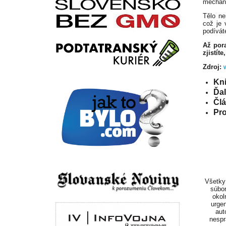
mechani
Tělo ne
což je 
podívát
Až pora
zjistít
Zdroj:
Kni
Ďa
Čl
Pr
Všetky 
súbor
okol
urgen
aut
nespr