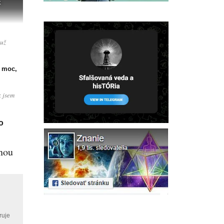
k
 už
, moc,
k jsem
o
snou