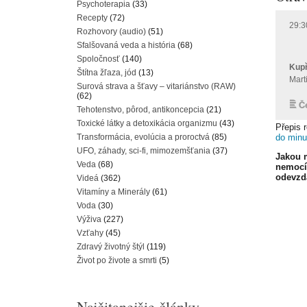
Psychoterapia
(33)
Recepty
(72)
Rozhovory (audio)
(51)
Sfalšovaná veda a história
(68)
Spoločnosť
(140)
Štítna žľaza, jód
(13)
Surová strava a šťavy – vitariánstvo (RAW)
(62)
Tehotenstvo, pôrod, antikoncepcia
(21)
Toxické látky a detoxikácia organizmu
(43)
Přepis 
do minu
Transformácia, evolúcia a proroctvá
(85)
UFO, záhady, sci-fi, mimozemšťania
(37)
Jakou 
Veda
(68)
nemocí
odevzd
Videá
(362)
Vitamíny a Minerály
(61)
Voda
(30)
Výživa
(227)
Vzťahy
(45)
Zdravý životný štýl
(119)
Život po živote a smrti
(5)
Najčitanejšie články