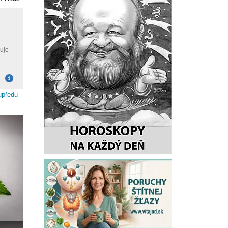
upředu