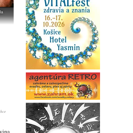
la
chce
vina.