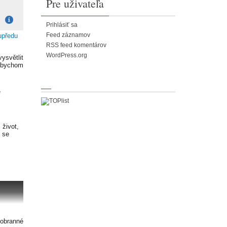
Pre uživateľa
Prihlásiť sa
Feed záznamov
upředu
RSS feed komentárov
WordPress.org
ysvětlit
Abychom
e
 život,
í se
 obranné