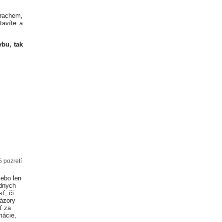
trachem,
tavíte a
ybu, tak
5 pozretí
lebo len
adnych
ť, či
Názory
ť za
mácie,