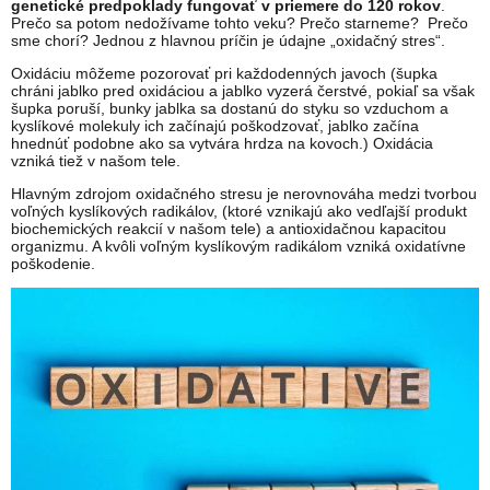
genetické predpoklady fungovať v priemere do 120 rokov
.
Prečo sa potom nedožívame tohto veku? Prečo starneme? Prečo
sme chorí? Jednou z hlavnou príčin je údajne „oxidačný stres“.
Oxidáciu môžeme pozorovať pri každodenných javoch (šupka
chráni jablko pred oxidáciou a jablko vyzerá čerstvé, pokiaľ sa však
šupka poruší, bunky jablka sa dostanú do styku so vzduchom a
kyslíkové molekuly ich začínajú poškodzovať, jablko začína
hnednúť podobne ako sa vytvára hrdza na kovoch.) Oxidácia
vzniká tiež v našom tele.
Hlavným zdrojom oxidačného stresu je nerovnováha medzi tvorbou
voľných kyslíkových radikálov, (ktoré vznikajú ako vedľajší produkt
biochemických reakcií v našom tele) a antioxidačnou kapacitou
organizmu. A kvôli voľným kyslíkovým radikálom vzniká oxidatívne
poškodenie.