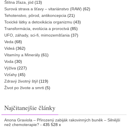
Štítna žľaza, jód
(13)
Surová strava a šťavy – vitariánstvo (RAW)
(62)
Tehotenstvo, pôrod, antikoncepcia
(21)
Toxické látky a detoxikácia organizmu
(43)
Transformácia, evolúcia a proroctvá
(85)
UFO, záhady, sci-fi, mimozemšťania
(37)
Veda
(68)
Videá
(362)
Vitamíny a Minerály
(61)
Voda
(30)
Výživa
(227)
Vzťahy
(45)
Zdravý životný štýl
(119)
Život po živote a smrti
(5)
Najčitanejšie články
Anona Graviola – Přirozený zabiják rakovinných buněk – Silnější
než chemoterapie?
- 435 528 x