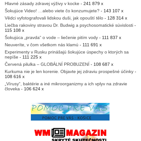
Hlavné zásady zdravej výživy v kocke
- 241 879 x
Šokujúce Video! …alebo viete čo konzumujete?
- 143 107 x
Vědci vyfotografovali lidskou duši, jak opouští tělo
- 128 314 x
Liečba rakoviny stravou Dr. Budwig a psychosomatické súvislosti
-
115 108 x
Šokujúca „pravda“ o vode – liečenie pitím vody
- 111 837 x
Neuveríte, v čom všetkom nás klamú
- 111 691 x
Experimenty v Rusku prinášajú šokujúce úspechy o ktorých sa
nepíše
- 111 225 x
Červená pilulka – GLOBÁLNÍ PROBUZENÍ
- 108 687 x
Kurkuma nie je len korenie. Objavte jej zdraviu prospešné účinky
-
108 616 x
„Vírusy“, baktérie a iné mikroorganizmy a ich vplyv na zdravie
človeka
- 106 624 x