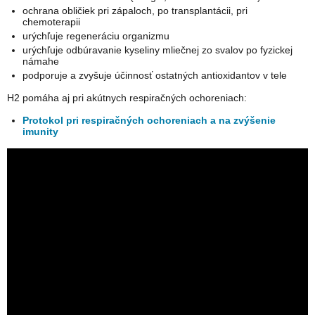
ochrana obličiek pri zápaloch, po transplantácii, pri
chemoterapii
urýchľuje regeneráciu organizmu
urýchľuje odbúravanie kyseliny mliečnej zo svalov po fyzickej
námahe
podporuje a zvyšuje účinnosť ostatných antioxidantov v tele
H2 pomáha aj pri akútnych respiračných ochoreniach:
Protokol pri respiračných ochoreniach a na zvýšenie
imunity