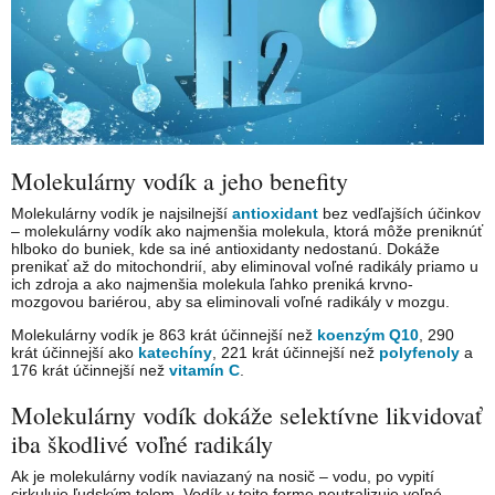
Molekulárny vodík a jeho benefity
Molekulárny vodík je najsilnejší
antioxidant
bez vedľajších účinkov
– molekulárny vodík ako najmenšia molekula, ktorá môže preniknúť
hlboko do buniek, kde sa iné antioxidanty nedostanú. Dokáže
prenikať až do mitochondrií, aby eliminoval voľné radikály priamo u
ich zdroja a ako najmenšia molekula ľahko preniká krvno-
mozgovou bariérou, aby sa eliminovali voľné radikály v mozgu.
Molekulárny vodík je 863 krát účinnejší než
koenzým Q10
, 290
krát účinnejší ako
katechíny
, 221 krát účinnejší než
polyfenoly
a
176 krát účinnejší než
vitamín C
.
Molekulárny vodík dokáže selektívne likvidovať
iba škodlivé voľné radikály
Ak je molekulárny vodík naviazaný na nosič – vodu, po vypití
cirkuluje ľudským telom. Vodík v tejto forme neutralizuje voľné