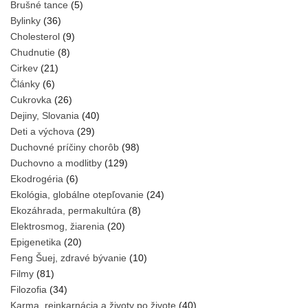
Brušné tance
(5)
Bylinky
(36)
Cholesterol
(9)
Chudnutie
(8)
Cirkev
(21)
Články
(6)
Cukrovka
(26)
Dejiny, Slovania
(40)
Deti a výchova
(29)
Duchovné príčiny chorôb
(98)
Duchovno a modlitby
(129)
Ekodrogéria
(6)
Ekológia, globálne otepľovanie
(24)
Ekozáhrada, permakultúra
(8)
Elektrosmog, žiarenia
(20)
Epigenetika
(20)
Feng Šuej, zdravé bývanie
(10)
Filmy
(81)
Filozofia
(34)
Karma, reinkarnácia a životy po živote
(40)