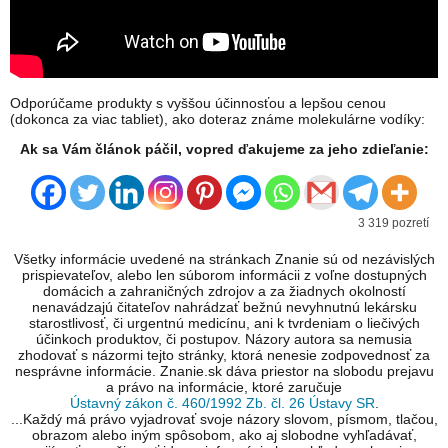
Odporúčame produkty s vyššou účinnosťou a lepšou cenou
(dokonca za viac tabliet), ako doteraz známe molekulárne vodíky:
Ak sa Vám článok páčil, vopred ďakujeme za jeho zdieľanie:
3 319 pozretí
Všetky informácie uvedené na stránkach Znanie sú od nezávislých
prispievateľov, alebo len súborom informácii z voľne dostupných
domácich a zahraničných zdrojov a za žiadnych okolností
nenavádzajú čitateľov nahrádzať bežnú nevyhnutnú lekársku
starostlivosť, či urgentnú medicínu, ani k tvrdeniam o liečivých
účinkoch produktov, či postupov. Názory autora sa nemusia
zhodovať s názormi tejto stránky, ktorá nenesie zodpovednosť za
nesprávne informácie. Znanie.sk dáva priestor na slobodu prejavu
a právo na informácie, ktoré zaručuje
Ústavný zákon č. 460/1992 Zb. čl. 26 Ústavy SR
.
...Každý má právo vyjadrovať svoje názory slovom, písmom, tlačou,
obrazom alebo iným spôsobom, ako aj slobodne vyhľadávať,