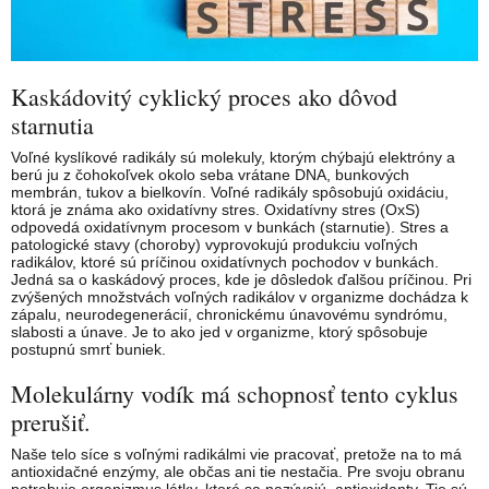
Kaskádovitý cyklický proces ako dôvod
starnutia
Voľné kyslíkové radikály sú molekuly, ktorým chýbajú elektróny a
berú ju z čohokoľvek okolo seba vrátane DNA, bunkových
membrán, tukov a bielkovín. Voľné radikály spôsobujú oxidáciu,
ktorá je známa ako oxidatívny stres. Oxidatívny stres (OxS)
odpovedá oxidatívnym procesom v bunkách (starnutie). Stres a
patologické stavy (choroby) vyprovokujú produkciu voľných
radikálov, ktoré sú príčinou oxidatívnych pochodov v bunkách.
Jedná sa o kaskádový proces, kde je dôsledok ďalšou príčinou. Pri
zvýšených množstvách voľných radikálov v organizme dochádza k
zápalu, neurodegenerácií, chronickému únavovému syndrómu,
slabosti a únave. Je to ako jed v organizme, ktorý spôsobuje
postupnú smrť buniek.
Molekulárny vodík má schopnosť tento cyklus
prerušiť.
Naše telo síce s voľnými radikálmi vie pracovať, pretože na to má
antioxidačné enzýmy, ale občas ani tie nestačia. Pre svoju obranu
potrebuje organizmus látky, ktoré sa nazývajú antioxidanty. Tie sú