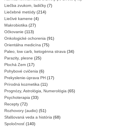
Liečba zvukom, ladičky
(7)
Liečebné metódy
(214)
Liečivé kamene
(4)
Makrobiotika
(27)
Očkovanie
(113)
Onkologické ochorenia
(91)
Orientálna medicína
(75)
Paleo, low carb, ketogénna strava
(34)
Parazity, plesne
(25)
Plochá Zem
(17)
Pohybové cvičenia
(6)
Prekyslenie-úprava PH
(17)
Prírodná kozmetika
(11)
Prognózy, Astrológia, Numerológia
(65)
Psychoterapia
(33)
Recepty
(72)
Rozhovory (audio)
(51)
Sfalšovaná veda a história
(68)
Spoločnosť
(140)