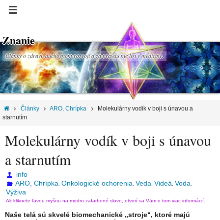
Znanie
Články o zdraví, duchovnom rozvoji a za pravdu nie len v medicíne.
Články
ARO, Chrípka
Molekulárny vodík v boji s únavou a
starnutím
Molekulárny vodík v boji s únavou
a starnutím
info
ARO, Chrípka
Onkologické ochorenia
Veda
Videá
Voda
,
,
,
,
,
Výživa
Ak kliknete ľavou myšou na modro zafarbené slovo, otvorí sa Vám o tom viac informácií.
Naše telá sú skvelé biomechanické „stroje“, ktoré majú