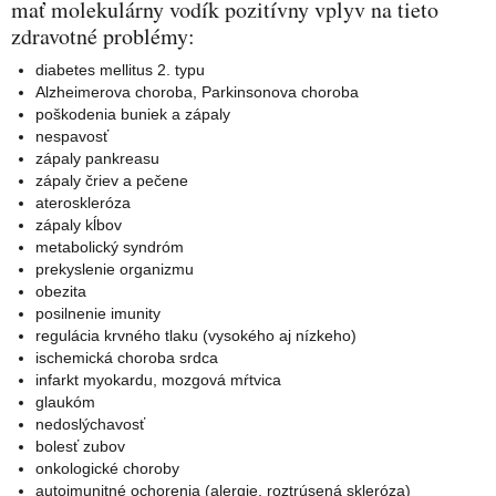
mať molekulárny vodík pozitívny vplyv na tieto
zdravotné problémy:
diabetes mellitus 2. typu
Alzheimerova choroba, Parkinsonova choroba
poškodenia buniek a zápaly
nespavosť
zápaly pankreasu
zápaly čriev a pečene
ateroskleróza
zápaly kĺbov
metabolický syndróm
prekyslenie organizmu
obezita
posilnenie imunity
regulácia krvného tlaku (vysokého aj nízkeho)
ischemická choroba srdca
infarkt myokardu, mozgová mŕtvica
glaukóm
nedoslýchavosť
bolesť zubov
onkologické choroby
autoimunitné ochorenia (alergie, roztrúsená skleróza)