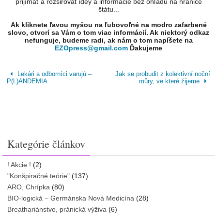
prijímať a rozširovať idey a informácie bez ohľadu na hranice
štátu...
Ak kliknete ľavou myšou na ľubovoľné na modro zafarbené
slovo, otvorí sa Vám o tom viac informácií. Ak niektorý odkaz
nefunguje, budeme radi, ak nám o tom napíšete na
EZOpress@gmail.com
Ďakujeme
Lekári a odborníci varujú –
Jak se probudit z kolektivní noční
P(L)ANDEMIA
můry, ve které žijeme
Kategórie článkov
! Akcie !
(2)
"Konšpiračné teórie"
(137)
ARO, Chrípka
(80)
BIO-logická – Germánska Nová Medicína
(28)
Breathariánstvo, pránická výživa
(6)