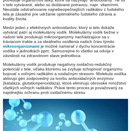
v tele vytvárané, alebo sú dodávané potravou, napr. vitamínmi.
Neustále odstraňovanie najnebezpečnejších radikálov z ľudského
tela je zásadné pre udržanie optimálneho ľudského zdravia a
kvality života.
Medzi jeden z efektívnych antioxidantov, ktorý si telo dokáže
vytvárať patrí aj molekulárny vodík. Molekulárny vodík bežne v
našom tele produkujú mikroorganizmy nachádzajúce sa v
tráviacom trakte a za ideálneho osídlenia našich čriev týmito
mikroorganizmami
je možné namerať v dychu koncentrácie
vodíka v jednotkách ppm. Samozrejme to všetko sa odvíja v
závislosti na zdravotnom stave jednotlivca.
Molekulárny vodík produkuje negatívny oxidačno-redukčný
potenciál v tele, vďaka ktorému sa zvyšuje schopnosť organizmu
bojovať s voľnými radikálmi a oxidačným stresom. Molekula vodíka
aktivujú gén zodpovedný za tvorbu antioxidačných enzýmov
(kataláza, glutationperoxidáza), ktoré eliminujú obrovské množstvo
všetkých voľných radikálov. Práve tento proces je považovaný za
najsilnejšiu ochranu proti oxidačnému stresu.