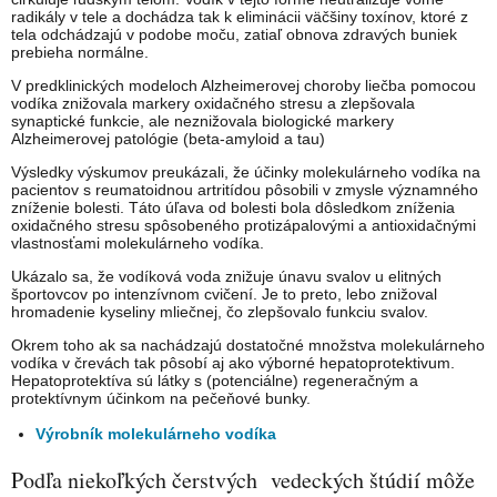
radikály v tele a dochádza tak k eliminácii väčšiny toxínov, ktoré z
tela odchádzajú v podobe moču, zatiaľ obnova zdravých buniek
prebieha normálne.
V predklinických modeloch Alzheimerovej choroby liečba pomocou
vodíka znižovala markery oxidačného stresu a zlepšovala
synaptické funkcie, ale neznižovala biologické markery
Alzheimerovej patológie (beta-amyloid a tau)
Výsledky výskumov preukázali, že účinky molekulárneho vodíka na
pacientov s reumatoidnou artritídou pôsobili v zmysle významného
zníženie bolesti. Táto úľava od bolesti bola dôsledkom zníženia
oxidačného stresu spôsobeného protizápalovými a antioxidačnými
vlastnosťami molekulárneho vodíka.
Ukázalo sa, že vodíková voda znižuje únavu svalov u elitných
športovcov po intenzívnom cvičení. Je to preto, lebo znižoval
hromadenie kyseliny mliečnej, čo zlepšovalo funkciu svalov.
Okrem toho ak sa nachádzajú dostatočné množstva molekulárneho
vodíka v črevách tak pôsobí aj ako výborné hepatoprotektivum.
Hepatoprotektíva sú látky s (potenciálne) regeneračným a
protektívnym účinkom na pečeňové bunky.
Výrobník molekulárneho vodíka
Podľa niekoľkých čerstvých vedeckých štúdií môže