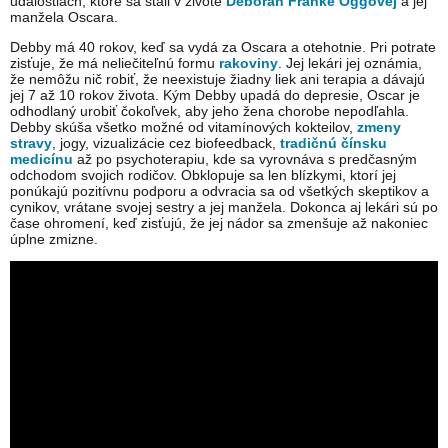
udalostiach, ktoré sa stali v živote
Deborah Franke Oggovej
a jej
manžela Oscara.
Debby má 40 rokov, keď sa vydá za Oscara a otehotnie. Pri potrate
zisťuje, že má neliečiteľnú formu
rakoviny
. Jej lekári jej oznámia,
že nemôžu nič robiť, že neexistuje žiadny liek ani terapia a dávajú
jej 7 až 10 rokov života. Kým Debby upadá do depresie, Oscar je
odhodlaný urobiť čokoľvek, aby jeho žena chorobe nepodľahla.
Debby skúša všetko možné od vitamínových kokteilov,
zmeny
stravy
, jogy, vizualizácie cez biofeedback,
tradičnú čínsku
medicínu
až po psychoterapiu, kde sa vyrovnáva s predčasným
odchodom svojich rodičov. Obklopuje sa len blízkymi, ktorí jej
ponúkajú pozitívnu podporu a odvracia sa od všetkých skeptikov a
cynikov, vrátane svojej sestry a jej manžela. Dokonca aj lekári sú po
čase ohromení, keď zisťujú, že jej nádor sa zmenšuje až nakoniec
úplne zmizne.