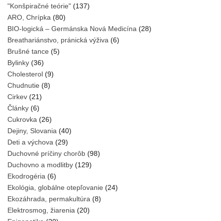
"Konšpiračné teórie"
(137)
ARO, Chrípka
(80)
BIO-logická – Germánska Nová Medicína
(28)
Breathariánstvo, pránická výživa
(6)
Brušné tance
(5)
Bylinky
(36)
Cholesterol
(9)
Chudnutie
(8)
Cirkev
(21)
Články
(6)
Cukrovka
(26)
Dejiny, Slovania
(40)
Deti a výchova
(29)
Duchovné príčiny chorôb
(98)
Duchovno a modlitby
(129)
Ekodrogéria
(6)
Ekológia, globálne otepľovanie
(24)
Ekozáhrada, permakultúra
(8)
Elektrosmog, žiarenia
(20)