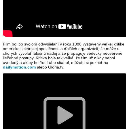
Film bol po svojom odvysielaní v roku 1988 vystavený veľkej kritike
americkej lekárskej spoločnosti a ďalších organizácií, že môže u
chorých vyvolať falošnú nádej a že propaguje vedecky neoverené
liečebné postupy. Kritika bola tak veľká, že film už nikdy nebol
uvedený a ak by ho YouTube stiahol, môžete si pozrieť na
dailymotion.com
alebo Gloria.tv: