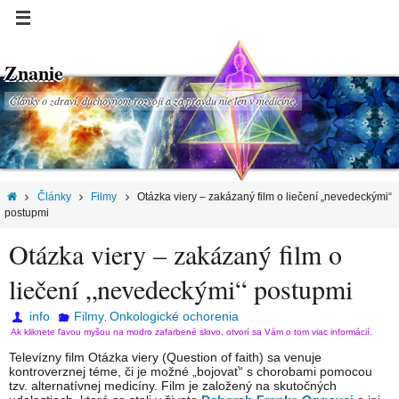
Znanie
Články o zdraví, duchovnom rozvoji a za pravdu nie len v medicíne.
Články
Filmy
Otázka viery – zakázaný film o liečení „nevedeckými“
postupmi
Otázka viery – zakázaný film o
liečení „nevedeckými“ postupmi
info
Filmy
Onkologické ochorenia
,
Ak kliknete ľavou myšou na modro zafarbené slovo, otvorí sa Vám o tom viac informácií.
Televízny film Otázka viery (Question of faith) sa venuje
kontroverznej téme, či je možné „bojovať“ s chorobami pomocou
tzv. alternatívnej medicíny. Film je založený na skutočných