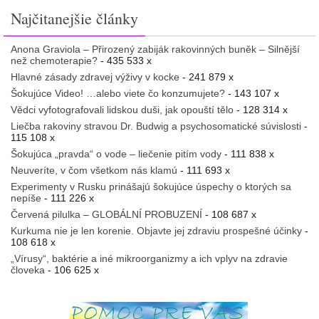
Najčitanejšie články
Anona Graviola – Přirozený zabiják rakovinných buněk – Silnější
než chemoterapie?
- 435 533 x
Hlavné zásady zdravej výživy v kocke
- 241 879 x
Šokujúce Video! …alebo viete čo konzumujete?
- 143 107 x
Vědci vyfotografovali lidskou duši, jak opouští tělo
- 128 314 x
Liečba rakoviny stravou Dr. Budwig a psychosomatické súvislosti
-
115 108 x
Šokujúca „pravda“ o vode – liečenie pitím vody
- 111 838 x
Neuveríte, v čom všetkom nás klamú
- 111 693 x
Experimenty v Rusku prinášajú šokujúce úspechy o ktorých sa
nepíše
- 111 226 x
Červená pilulka – GLOBÁLNÍ PROBUZENÍ
- 108 687 x
Kurkuma nie je len korenie. Objavte jej zdraviu prospešné účinky
-
108 618 x
„Vírusy“, baktérie a iné mikroorganizmy a ich vplyv na zdravie
človeka
- 106 625 x