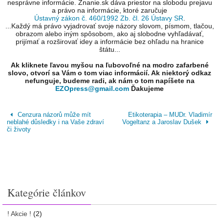
nesprávne informácie. Znanie.sk dáva priestor na slobodu prejavu
a právo na informácie, ktoré zaručuje
Ústavný zákon č. 460/1992 Zb. čl. 26 Ústavy SR
.
...Každý má právo vyjadrovať svoje názory slovom, písmom, tlačou,
obrazom alebo iným spôsobom, ako aj slobodne vyhľadávať,
prijímať a rozširovať idey a informácie bez ohľadu na hranice
štátu...
Ak kliknete ľavou myšou na ľubovoľné na modro zafarbené
slovo, otvorí sa Vám o tom viac informácií. Ak niektorý odkaz
nefunguje, budeme radi, ak nám o tom napíšete na
EZOpress@gmail.com
Ďakujeme
Cenzura názorů může mít
Etikoterapia – MUDr. Vladimír
neblahé důsledky i na Vaše zdraví
Vogeltanz a Jaroslav Dušek
či životy
Kategórie článkov
! Akcie !
(2)