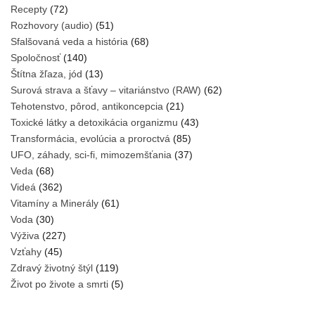
Recepty
(72)
Rozhovory (audio)
(51)
Sfalšovaná veda a história
(68)
Spoločnosť
(140)
Štítna žľaza, jód
(13)
Surová strava a šťavy – vitariánstvo (RAW)
(62)
Tehotenstvo, pôrod, antikoncepcia
(21)
Toxické látky a detoxikácia organizmu
(43)
Transformácia, evolúcia a proroctvá
(85)
UFO, záhady, sci-fi, mimozemšťania
(37)
Veda
(68)
Videá
(362)
Vitamíny a Minerály
(61)
Voda
(30)
Výživa
(227)
Vzťahy
(45)
Zdravý životný štýl
(119)
Život po živote a smrti
(5)