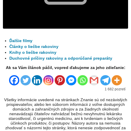
Ďalšie filmy
Články o liečbe rakoviny
Knihy o liečbe rakoviny
Duchovné príčiny rakoviny a odporúčané preparáty
Ak sa Vám článok páčil, vopred ďakujeme za jeho zdieľanie:
1 682 pozretí
Všetky informácie uvedené na stránkach Znanie sú od nezávislých
prispievateľov, alebo len súborom informácii z voľne dostupných
domácich a zahraničných zdrojov a za žiadnych okolností
nenavádzajú čitateľov nahrádzať bežnú nevyhnutnú lekársku
starostlivosť, či urgentnú medicínu, ani k tvrdeniam o liečivých
účinkoch produktov, či postupov. Názory autora sa nemusia
zhodovať s názormi tejto stránky, ktorá nenesie zodpovednosť za