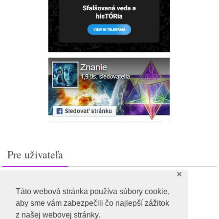
Pre uživateľa
✕
Prihlásiť sa
Feed záznamov
Táto webová stránka používa súbory cookie,
RSS feed komentárov
aby sme vám zabezpečili čo najlepší zážitok
WordPress.org
z našej webovej stránky.