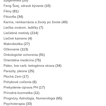
Epigenetika
(20)
Feng Šuej, zdravé bývanie
(10)
Filmy
(81)
Filozofia
(34)
Karma, reinkarnácia a životy po živote
(40)
Liečba zvukom, ladičky
(7)
Liečebné metódy
(214)
Liečivé kamene
(4)
Makrobiotika
(27)
Očkovanie
(113)
Onkologické ochorenia
(91)
Orientálna medicína
(75)
Paleo, low carb, ketogénna strava
(34)
Parazity, plesne
(25)
Plochá Zem
(17)
Pohybové cvičenia
(6)
Prekyslenie-úprava PH
(17)
Prírodná kozmetika
(11)
Prognózy, Astrológia, Numerológia
(65)
Psychoterapia
(33)