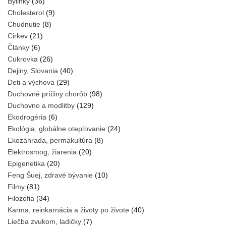
Bylinky
(36)
Cholesterol
(9)
Chudnutie
(8)
Cirkev
(21)
Články
(6)
Cukrovka
(26)
Dejiny, Slovania
(40)
Deti a výchova
(29)
Duchovné príčiny chorôb
(98)
Duchovno a modlitby
(129)
Ekodrogéria
(6)
Ekológia, globálne otepľovanie
(24)
Ekozáhrada, permakultúra
(8)
Elektrosmog, žiarenia
(20)
Epigenetika
(20)
Feng Šuej, zdravé bývanie
(10)
Filmy
(81)
Filozofia
(34)
Karma, reinkarnácia a životy po živote
(40)
Liečba zvukom, ladičky
(7)