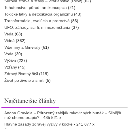
Surová strava a šťavy – vitariánstvo (RAW)
(62)
Tehotenstvo, pôrod, antikoncepcia
(21)
Toxické látky a detoxikácia organizmu
(43)
Transformácia, evolúcia a proroctvá
(86)
UFO, záhady, sci-fi, mimozemšťania
(37)
Veda
(68)
Videá
(362)
Vitamíny a Minerály
(61)
Voda
(30)
Výživa
(227)
Vzťahy
(45)
Zdravý životný štýl
(119)
Život po živote a smrti
(5)
Najčitanejšie články
Anona Graviola – Přirozený zabiják rakovinných buněk – Silnější
než chemoterapie?
- 435 521 x
Hlavné zásady zdravej výživy v kocke
- 241 877 x