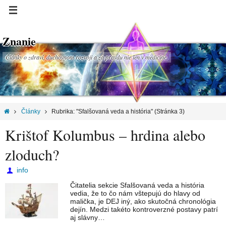
Znanie
Články o zdraví, duchovnom rozvoji a za pravdu nie len v medicíne.
Články
Rubrika: "Sfalšovaná veda a história"
(Stránka 3)
Krištof Kolumbus – hrdina alebo
zloduch?
info
Čitatelia sekcie Sfalšovaná veda a história
vedia, že to čo nám vštepujú do hlavy od
malička, je DEJ iný, ako skutočná chronológia
dejín. Medzi takéto kontroverzné postavy patrí
aj slávny…