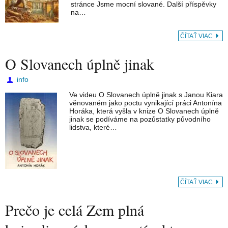
stránce Jsme mocní slované. Další příspěvky
na…
ČÍTAŤ VIAC
O Slovanech úplně jinak
info
Ve videu O Slovanech úplně jinak s Janou Kiara
věnovaném jako poctu vynikající práci Antonína
Horáka, která vyšla v knize O Slovanech úplně
jinak se podíváme na pozůstatky původního
lidstva, které…
ČÍTAŤ VIAC
Prečo je celá Zem plná