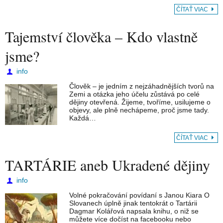
ČÍTAŤ VIAC
Tajemství člověka – Kdo vlastně
jsme?
info
Člověk – je jedním z nejzáhadnějších tvorů na
Zemi a otázka jeho účelu zůstává po celé
dějiny otevřená. Žijeme, tvoříme, usilujeme o
objevy, ale plně nechápeme, proč jsme tady.
Každá…
ČÍTAŤ VIAC
TARTÁRIE aneb Ukradené dějiny
info
Volné pokračování povídaní s Janou Kiara O
Slovanech úplně jinak tentokrát o Tartárii
Dagmar Kolářová napsala knihu, o niž se
můžete více dočíst na facebooku nebo