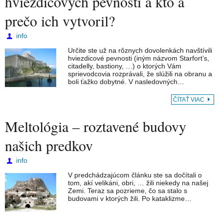
hviezdicových pevností a kto a
prečo ich vytvoril?
info
Určite ste už na rôznych dovolenkách navštívili
hviezdicové pevnosti (iným názvom Starfort’s,
citadelly, bastiony, …) o ktorých Vám
sprievodcovia rozprávali, že slúžili na obranu a
boli ťažko dobytné. V nasledovných…
ČÍTAŤ VIAC
Meltológia – roztavené budovy
našich predkov
info
V predchádzajúcom článku ste sa dočítali o
tom, akí velikáni, obri, … žili niekedy na našej
Zemi. Teraz sa pozrieme, čo sa stalo s
budovami v ktorých žili. Po kataklizme…