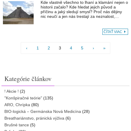
Kde vlastně všechno to lhaní a klamání nejen o
historii začalo? Kde hledat jejich původ a
příčinu a jaký sledují smysl? Proč nás dějiny
nic neučí a jen nás trestají za neznalost,…
ČÍTAŤ VIAC
‹
1
2
3
4
5
›
»
Kategórie článkov
! Akcie !
(2)
"Konšpiračné teórie"
(135)
ARO, Chrípka
(80)
BIO-logická – Germánska Nová Medicína
(28)
Breathariánstvo, pránická výživa
(6)
Brušné tance
(5)