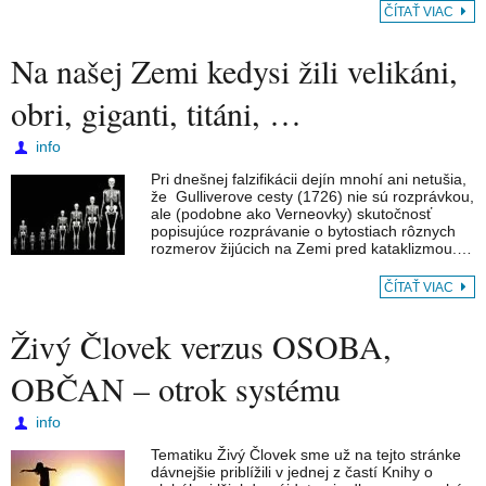
ČÍTAŤ VIAC
Na našej Zemi kedysi žili velikáni,
obri, giganti, titáni, …
info
Pri dnešnej falzifikácii dejín mnohí ani netušia,
že Gulliverove cesty (1726) nie sú rozprávkou,
ale (podobne ako Verneovky) skutočnosť
popisujúce rozprávanie o bytostiach rôznych
rozmerov žijúcich na Zemi pred kataklizmou.…
ČÍTAŤ VIAC
Živý Človek verzus OSOBA,
OBČAN – otrok systému
info
Tematiku Živý Človek sme už na tejto stránke
dávnejšie priblížili v jednej z častí Knihy o