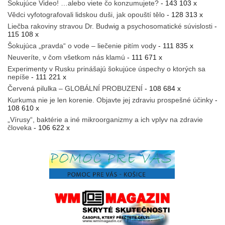
Šokujúce Video! …alebo viete čo konzumujete?
- 143 103 x
Vědci vyfotografovali lidskou duši, jak opouští tělo
- 128 313 x
Liečba rakoviny stravou Dr. Budwig a psychosomatické súvislosti
-
115 108 x
Šokujúca „pravda“ o vode – liečenie pitím vody
- 111 835 x
Neuveríte, v čom všetkom nás klamú
- 111 671 x
Experimenty v Rusku prinášajú šokujúce úspechy o ktorých sa
nepíše
- 111 221 x
Červená pilulka – GLOBÁLNÍ PROBUZENÍ
- 108 684 x
Kurkuma nie je len korenie. Objavte jej zdraviu prospešné účinky
-
108 610 x
„Vírusy“, baktérie a iné mikroorganizmy a ich vplyv na zdravie
človeka
- 106 622 x