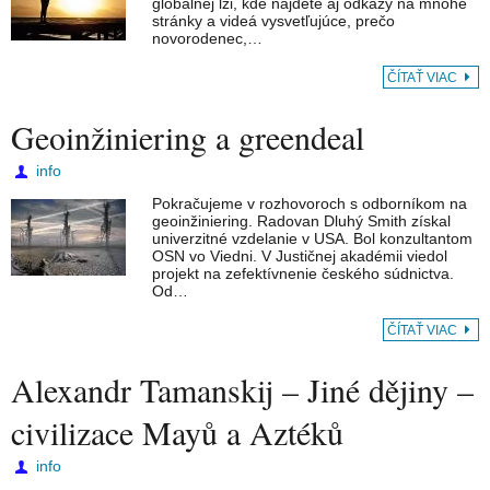
globálnej lži, kde nájdete aj odkazy na mnohé
stránky a videá vysvetľujúce, prečo
novorodenec,…
ČÍTAŤ VIAC
Geoinžiniering a greendeal
info
Pokračujeme v rozhovoroch s odborníkom na
geoinžiniering. Radovan Dluhý Smith získal
univerzitné vzdelanie v USA. Bol konzultantom
OSN vo Viedni. V Justičnej akadémii viedol
projekt na zefektívnenie českého súdnictva.
Od…
ČÍTAŤ VIAC
Alexandr Tamanskij – Jiné dějiny –
civilizace Mayů a Aztéků
info