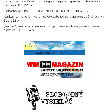
Experimenty v Rusku prinášajú šokujúce úspechy o ktorých sa
nepíše
- 111 223 x
Červená pilulka – GLOBÁLNÍ PROBUZENÍ
- 108 685 x
Kurkuma nie je len korenie. Objavte jej zdraviu prospešné účinky
-
108 612 x
„Vírusy“, baktérie a iné mikroorganizmy a ich vplyv na zdravie
človeka
- 106 624 x