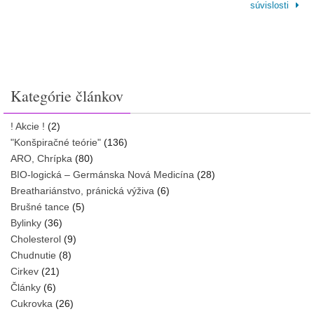
súvislosti
Kategórie článkov
! Akcie !
(2)
"Konšpiračné teórie"
(136)
ARO, Chrípka
(80)
BIO-logická – Germánska Nová Medicína
(28)
Breathariánstvo, pránická výživa
(6)
Brušné tance
(5)
Bylinky
(36)
Cholesterol
(9)
Chudnutie
(8)
Cirkev
(21)
Články
(6)
Cukrovka
(26)