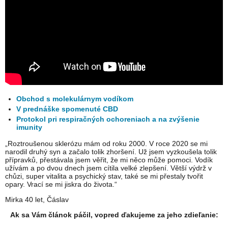
Obchod s molekulárnym vodíkom
V prednáške spomenuté CBD
Protokol pri respiračných ochoreniach a na zvýšenie
imunity
„Roztroušenou sklerózu mám od roku 2000. V roce 2020 se mi
narodil druhý syn a začalo tolik zhoršení. Už jsem vyzkoušela tolik
přípravků, přestávala jsem věřit, že mi něco může pomoci. Vodík
užívám a po dvou dnech jsem cítila velké zlepšení. Větší výdrž v
chůzi, super vitalita a psychický stav, také se mi přestaly tvořit
opary. Vrací se mi jiskra do života.“
Mirka 40 let, Čáslav
Ak sa Vám článok páčil, vopred ďakujeme za jeho zdieľanie: