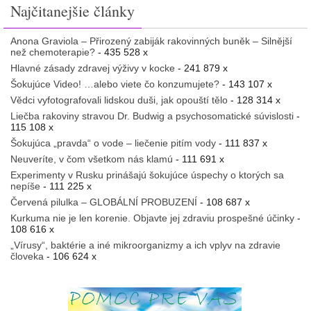
Najčitanejšie články
Anona Graviola – Přirozený zabiják rakovinných buněk – Silnější
než chemoterapie?
- 435 528 x
Hlavné zásady zdravej výživy v kocke
- 241 879 x
Šokujúce Video! …alebo viete čo konzumujete?
- 143 107 x
Vědci vyfotografovali lidskou duši, jak opouští tělo
- 128 314 x
Liečba rakoviny stravou Dr. Budwig a psychosomatické súvislosti
-
115 108 x
Šokujúca „pravda“ o vode – liečenie pitím vody
- 111 837 x
Neuveríte, v čom všetkom nás klamú
- 111 691 x
Experimenty v Rusku prinášajú šokujúce úspechy o ktorých sa
nepíše
- 111 225 x
Červená pilulka – GLOBÁLNÍ PROBUZENÍ
- 108 687 x
Kurkuma nie je len korenie. Objavte jej zdraviu prospešné účinky
-
108 616 x
„Vírusy“, baktérie a iné mikroorganizmy a ich vplyv na zdravie
človeka
- 106 624 x