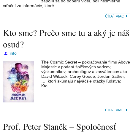
zapojili sa do odberu videí, boli nesmierne
vďační za informácie, ktoré…
ČÍTAŤ VIAC
Kto sme? Prečo sme tu a aký je náš
osud?
info
The Cosmic Secret – pokračovanie filmu Above
Majestic v podaní špičkových vedcov,
výskumníkov, archeológov a zasvätencov ako
David Wilcock, Corey Goode, Jordan Sather,
…, ktorí skúmajú najväčšie otázky ľudstva:
Kto…
ČÍTAŤ VIAC
Prof. Peter Staněk – Spoločnosť