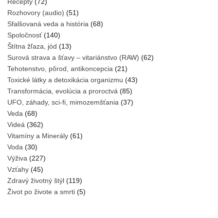
Recepty
(72)
Rozhovory (audio)
(51)
Sfalšovaná veda a história
(68)
Spoločnosť
(140)
Štítna žľaza, jód
(13)
Surová strava a šťavy – vitariánstvo (RAW)
(62)
Tehotenstvo, pôrod, antikoncepcia
(21)
Toxické látky a detoxikácia organizmu
(43)
Transformácia, evolúcia a proroctvá
(85)
UFO, záhady, sci-fi, mimozemšťania
(37)
Veda
(68)
Videá
(362)
Vitamíny a Minerály
(61)
Voda
(30)
Výživa
(227)
Vzťahy
(45)
Zdravý životný štýl
(119)
Život po živote a smrti
(5)