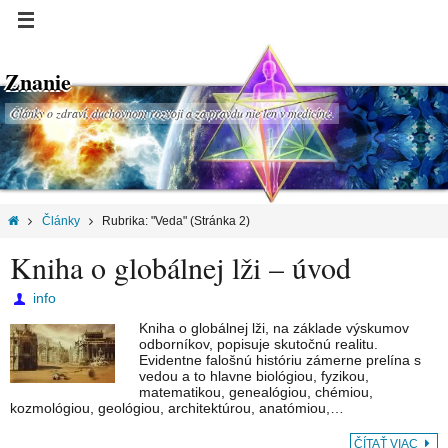
Znanie
Články o zdraví, duchovnom rozvoji a za pravdu nie len v medicíne.
Články
Rubrika: "Veda"
(Stránka 2)
Kniha o globálnej lži – úvod
info
Kniha o globálnej lži, na základe výskumov
odborníkov, popisuje skutočnú realitu.
Evidentne falošnú históriu zámerne prelína s
vedou a to hlavne biológiou, fyzikou,
matematikou, genealógiou, chémiou,
kozmológiou, geológiou, architektúrou, anatómiou,…
ČÍTAŤ VIAC