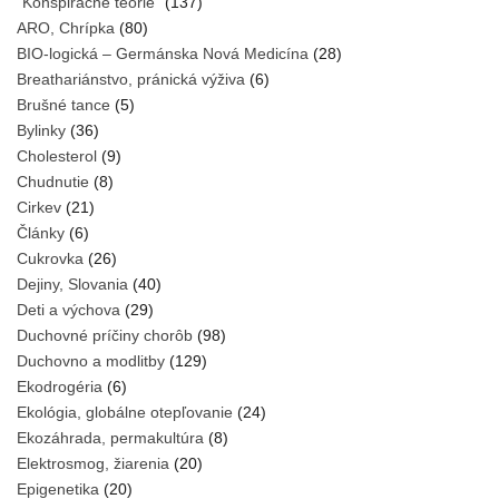
"Konšpiračné teórie"
(137)
ARO, Chrípka
(80)
BIO-logická – Germánska Nová Medicína
(28)
Breathariánstvo, pránická výživa
(6)
Brušné tance
(5)
Bylinky
(36)
Cholesterol
(9)
Chudnutie
(8)
Cirkev
(21)
Články
(6)
Cukrovka
(26)
Dejiny, Slovania
(40)
Deti a výchova
(29)
Duchovné príčiny chorôb
(98)
Duchovno a modlitby
(129)
Ekodrogéria
(6)
Ekológia, globálne otepľovanie
(24)
Ekozáhrada, permakultúra
(8)
Elektrosmog, žiarenia
(20)
Epigenetika
(20)