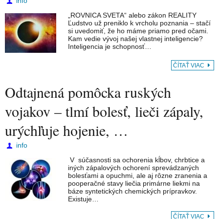
info
„ROVNICA SVETA“ alebo zákon REALITY
Ľudstvo už preniklo k vrcholu poznania – stačí
si uvedomiť, že ho máme priamo pred očami.
Kam vedie vývoj našej vlastnej inteligencie?
Inteligencia je schopnosť…
ČÍTAŤ VIAC
Odtajnená pomôcka ruských
vojakov – tlmí bolesť, lieči zápaly,
urýchľuje hojenie, …
info
V súčasnosti sa ochorenia kĺbov, chrbtice a
iných zápalových ochorení sprevádzaných
bolesťami a opuchmi, ale aj rôzne zranenia a
pooperačné stavy liečia primárne liekmi na
báze syntetických chemických prípravkov.
Existuje…
ČÍTAŤ VIAC