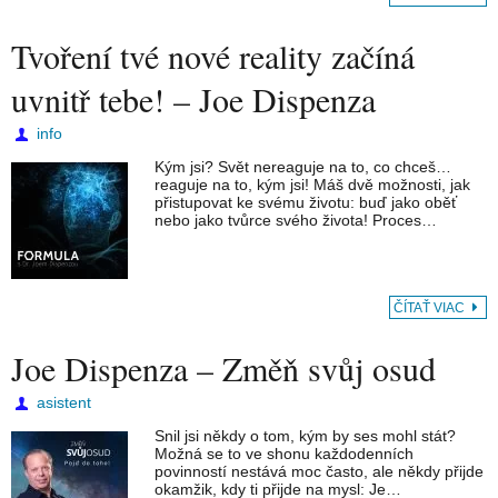
Tvoření tvé nové reality začíná
uvnitř tebe! – Joe Dispenza
info
Kým jsi? Svět nereaguje na to, co chceš…
reaguje na to, kým jsi! Máš dvě možnosti, jak
přistupovat ke svému životu: buď jako oběť
nebo jako tvůrce svého života! Proces…
ČÍTAŤ VIAC
Joe Dispenza – Změň svůj osud
asistent
Snil jsi někdy o tom, kým by ses mohl stát?
Možná se to ve shonu každodenních
povinností nestává moc často, ale někdy přijde
okamžik, kdy ti přijde na mysl: Je…