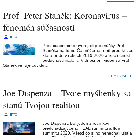
Prof. Peter Staněk: Koronavírus –
fenomén súčasnosti
info
Pred časom sme uverejnili prednášky Prof.
Staněka na tému Čo môžeme robiť pred krízou
ktorá príde v rokoch 2019-2020 a Spoločnosť
budúcnosti inak, … V dnešnom videu sa Prof.
Staněk venuje covidu…
ČÍTAŤ VIAC
Joe Dispenza – Tvoje myšlienky sa
stanú Tvojou realitou
info
Joe Dispenza Bol jeden z rečníkov
predchádzajúceho HEAL summitu a flow!
summitu 2020. Všetci čo si ho nenechali ujsť a