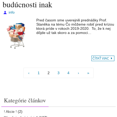
budúcnosti inak
info
Pred časom sme uverejnili prednášky Prof.
Staněka na tému Čo môžeme robiť pred krízou
ktorá príde v rokoch 2019-2020. To, že k nej
dôjde už tak skoro a za pomoci…
ČÍTAŤ VIAC
‹
1
2
3
4
›
»
Kategórie článkov
! Akcie !
(2)