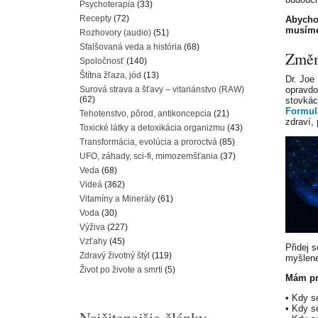
Psychoterapia
(33)
Recepty
(72)
Abycho
musíme 
Rozhovory (audio)
(51)
Sfalšovaná veda a história
(68)
Změn
Spoločnosť
(140)
Štítna žľaza, jód
(13)
Dr. Joe
Surová strava a šťavy – vitariánstvo (RAW)
opravdo
(62)
stovkác
Formul
Tehotenstvo, pôrod, antikoncepcia
(21)
zdraví,
Toxické látky a detoxikácia organizmu
(43)
Transformácia, evolúcia a proroctvá
(85)
UFO, záhady, sci-fi, mimozemšťania
(37)
Veda
(68)
Videá
(362)
Vitamíny a Minerály
(61)
Voda
(30)
Výživa
(227)
Vzťahy
(45)
Přidej 
Zdravý životný štýl
(119)
myšlene
Život po živote a smrti
(5)
Mám pro
• Kdy s
• Kdy s
Najčitanejšie články