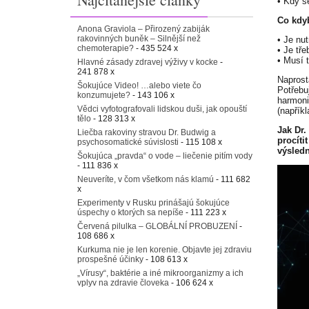
• Kdy s
Co kdyb
Anona Graviola – Přirozený zabiják
rakovinných buněk – Silnější než
• Je nu
chemoterapie?
- 435 524 x
• Je tř
• Musí 
Hlavné zásady zdravej výživy v kocke
-
241 878 x
Naprost
Šokujúce Video! …alebo viete čo
Potřebu
konzumujete?
- 143 106 x
harmoni
Vědci vyfotografovali lidskou duši, jak opouští
(napříkl
tělo
- 128 313 x
Jak Dr
Liečba rakoviny stravou Dr. Budwig a
procíti
psychosomatické súvislosti
- 115 108 x
výsledn
Šokujúca „pravda“ o vode – liečenie pitím vody
- 111 836 x
Neuveríte, v čom všetkom nás klamú
- 111 682
x
Experimenty v Rusku prinášajú šokujúce
úspechy o ktorých sa nepíše
- 111 223 x
Červená pilulka – GLOBÁLNÍ PROBUZENÍ
-
108 686 x
Kurkuma nie je len korenie. Objavte jej zdraviu
prospešné účinky
- 108 613 x
„Vírusy“, baktérie a iné mikroorganizmy a ich
vplyv na zdravie človeka
- 106 624 x