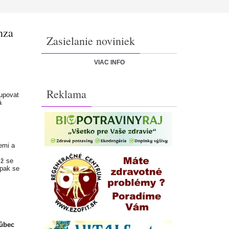
nza
Zasielanie noviniek
VIAC INFO
Reklama
tupovat
á
emi a
yž se
 pak se
vůbec