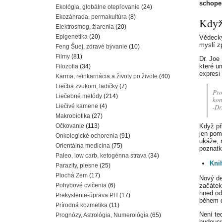
schop
Ekológia, globálne otepľovanie
(24)
Ekozáhrada, permakultúra
(8)
Když
Elektrosmog, žiarenia
(20)
Epigenetika
(20)
Vědecký
myslí z
Feng Šuej, zdravé bývanie
(10)
Filmy
(81)
Dr. Joe
které u
Filozofia
(34)
expresi
Karma, reinkarnácia a životy po živote
(40)
Liečba zvukom, ladičky
(7)
Pro
Liečebné metódy
(214)
kon
Liečivé kamene
(4)
-Dr
Makrobiotika
(27)
Očkovanie
(113)
Když př
jen pom
Onkologické ochorenia
(91)
ukáže, 
Orientálna medicína
(75)
poznatk
Paleo, low carb, ketogénna strava
(34)
Kni
Parazity, plesne
(25)
Plochá Zem
(17)
Nový de
Pohybové cvičenia
(6)
začátek
hned od
Prekyslenie-úprava PH
(17)
během d
Prírodná kozmetika
(11)
Není te
Prognózy, Astrológia, Numerológia
(65)
budoucn