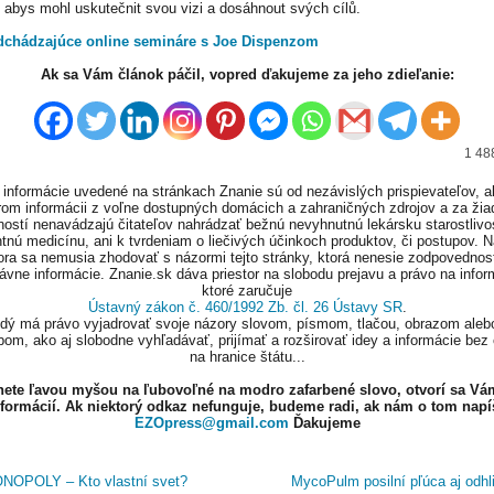
 abys mohl uskutečnit svou vizi a dosáhnout svých cílů.
dchádzajúce online semináre s Joe Dispenzom
Ak sa Vám článok páčil, vopred ďakujeme za jeho zdieľanie:
1 48
informácie uvedené na stránkach Znanie sú od nezávislých prispievateľov, a
om informácii z voľne dostupných domácich a zahraničných zdrojov a za ži
ností nenavádzajú čitateľov nahrádzať bežnú nevyhnutnú lekársku starostlivos
tnú medicínu, ani k tvrdeniam o liečivých účinkoch produktov, či postupov. 
ora sa nemusia zhodovať s názormi tejto stránky, ktorá nenesie zodpovednos
ávne informácie. Znanie.sk dáva priestor na slobodu prejavu a právo na infor
ktoré zaručuje
Ústavný zákon č. 460/1992 Zb. čl. 26 Ústavy SR
.
ždý má právo vyjadrovať svoje názory slovom, písmom, tlačou, obrazom aleb
om, ako aj slobodne vyhľadávať, prijímať a rozširovať idey a informácie bez
na hranice štátu...
knete ľavou myšou na ľubovoľné na modro zafarbené slovo, otvorí sa Vá
nformácií. Ak niektorý odkaz nefunguje, budeme radi, ak nám o tom napí
EZOpress@gmail.com
Ďakujeme
OPOLY – Kto vlastní svet?
MycoPulm posilní pľúca aj odhl