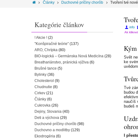
Články
Duchovné príčiny chorôb
Tvoření tvé nové
Tvoře
Kategórie článkov
info
Ak klikne
! Akcie !
(2)
"Konšpiračné teórie"
(137)
Kým 
ARO, Chrípka
(80)
BIO-logická – Germánska Nová Medicína
(28)
Svět ne
ke svém
Breathariánstvo, pránická výživa
(6)
uvědomě
Brušné tance
(5)
Bylinky
(36)
Tvůr
Cholesterol
(9)
Chudnutie
(8)
Tvé zám
budou d
Cirkev
(21)
efektiv
Články
(6)
naučíš 
Cukrovka
(26)
budeš m
Dejiny, Slovania
(40)
Uzdra
Deti a výchova
(29)
Duchovné príčiny chorôb
(98)
ohrom
Duchovno a modlitby
(129)
I přest
Ekodrogéria
(6)