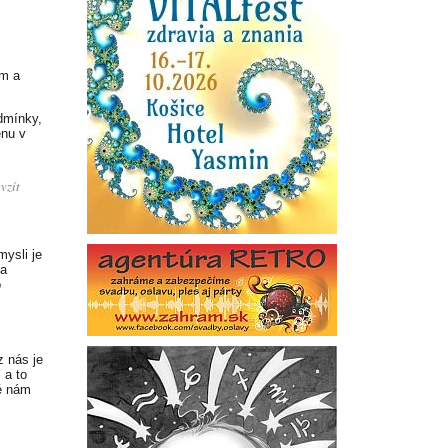
em a
dmínky,
ěnu v
vzít
mysli je
za
o
z nás je
 a to
ré nám