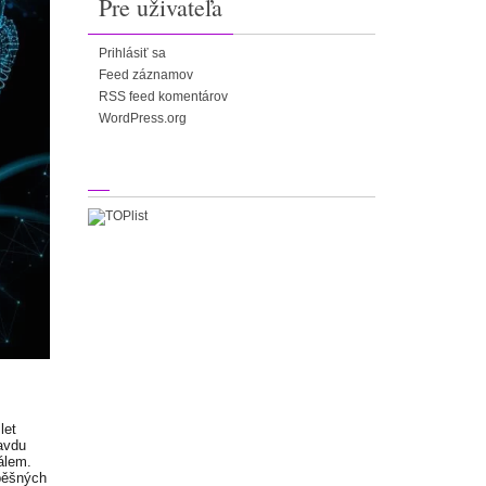
Pre uživateľa
Prihlásiť sa
Feed záznamov
RSS feed komentárov
WordPress.org
let
ravdu
álem.
pěšných