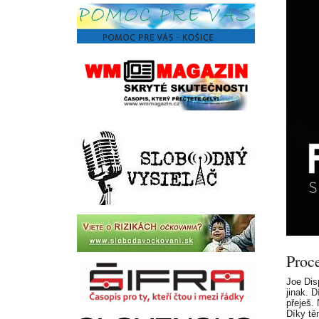
Proc
Joe Dis
jinak. 
přeješ.
Díky tě