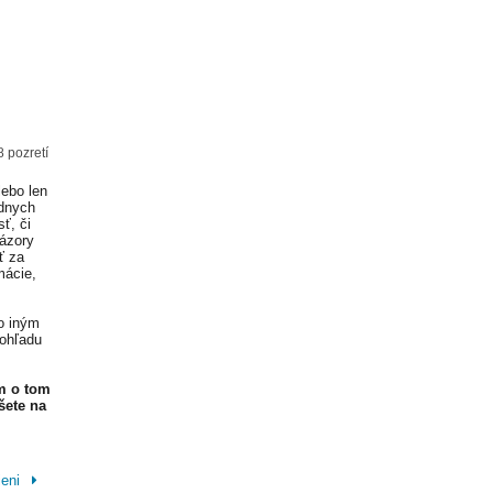
8 pozretí
lebo len
adnych
ť, či
Názory
ť za
mácie,
o iným
 ohľadu
m o tom
šete na
ieni