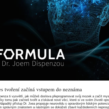
es tvoření začíná vstupem do neznáma
penza ti vysvětlí, jak můžeš doslova přeprogramovat svůj mozek a začít mys
Díky tomu pak začneš tvořit a získávat nové věci, které si ve svém životě op
 Nápaditý přístup Dr. Joea propojuje neurovědu s opravdovým lidským potenci
m správným znalostem a nástrojům se dokážeš zbavit každodenních nepros