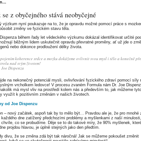
en…
 se z obyčejného stává neobyčejné
 výzkum nyní poukazuje na to, že je opravdu možné pomocí práce s mozk
působit změny ve fyzickém stavu těla.
 Dispenza během řady let vědeckého výzkumu dokázal identifikovat určité po
možnují běžným lidem uskutečnit opravdu převratné proměny, ať už jde o zm
 genů nebo dokonce prodloužení délky života.
pojením koherence srdce a mozku dokážeme ovlivnit svou mysl i tělo a konečně pře
trolu nad svým životem!
. Joe Dispenza
ijde na nekonečný potenciál mysli, ovlivňování fyzického zdraví pomocí síly 
yslným vrcholkem ledovce! V procesu zvaném Formula nám Dr. Joe Dispen
nakolik má mysl vliv na prostředí kolem nás a především to, jak můžeme tyt
y využít k pozitivním změnám v našich životech.
hy od Joe Dispenzu
n – nový začátek, aspoň tak by to mělo být… Pravdou ale je, že pro mnohé 
 každého dne zatížený předchozími problémy a myšlenkami z naší minulosti,
 chvíle, co se probudíme. Děje se to do takové míry, že 90% myšlenek, kte
ne projdou hlavou, je úplně stejných jako den předtím.
dy divu, že se změna zdá být tak náročná! Jak se můžeme pokoušet změnit
ost, když se ve skutečnosti neustále zabýváme minulostí!