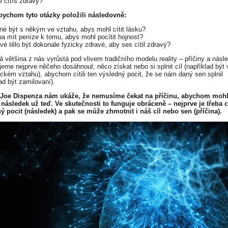
e cítíš zdravý?
ychom tyto otázky položili následovně:
tné být s někým ve vztahu, abys mohl cítit lásku?
eba mít peníze k tomu, abys mohl pocítit hojnost?
tvé tělo být dokonale fyzicky zdravé, aby ses cítil zdravý?
á většina z nás vyrůstá pod vlivem tradičního modelu reality – příčiny a násl
jeme nejprve něčeho dosáhnout, něco získat nebo si splnit cíl (například být 
ckém vztahu), abychom cítili ten výsledný pocit, že se nám daný sen splnil
ad být zamilovaní).
. Joe Dispenza nám ukáže, že nemusíme čekat na příčinu, abychom mohl
t následek už teď. Ve skutečnosti to funguje obráceně – nejprve je třeba cí
ý pocit (následek) a pak se může zhmotnit i náš cíl nebo sen (příčina).