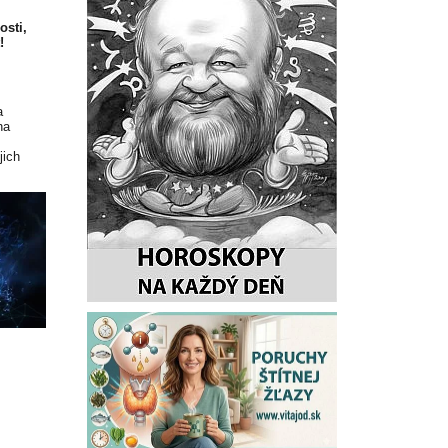
osti,
!
a
na
jich