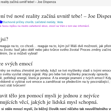
 reality začíná uvnitř tebe! – Joe Dispenza
ní tvé nové reality začíná uvnitř tebe! – Joe Dispe
Duchovné príčiny chorôb
Liečebné metódy
Veda
,
,
te ľavou myšou na modro zafarbené slovo, otvorí sa Vám o tom viac informácií.
jsi?
reaguje na to, co chceš… reaguje na to, kým jsi! Máš dvě možnosti, jak přis
u životu: buď jako oběť nebo jako tvůrce svého života! Proces změny začín
ním, že si můžeš vybrat!
ce svých emocí
ěry se mohou zhmotnit jen tehdy, když se tvé myšlenky sladí s tvými emoc
o světa vysílat stejný signál. Aby pro tebe tvé myšlenky pracovaly opravdu
ně, potřebují energii, která je ponese. A ta energie pramení z tvých emocí! Kd
vědomě si vybírat své emoce a zaměřovat se především na ty povznášející,
oct stát tvůrcem!
vit tělo jen pomocí mysli je jednou z nejvíce
ujících věcí, jakých je lidská mysl schopná.
o si stále mnozí myslí, že běžný člověk není něčeho tak neuvěřitelného 