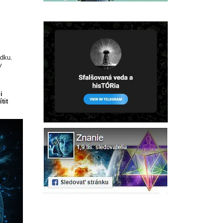
edku.
v
i
tit