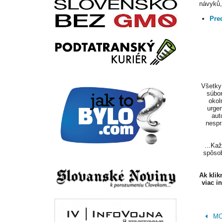
návyků,
Pre
Všetky 
súbor
okol
urgen
aut
nespr
...Ka
spôsob
Ak kli
viac i
MON