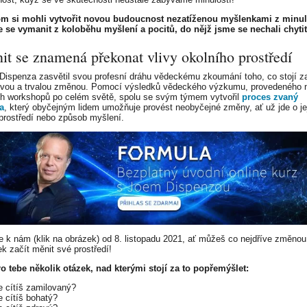
m si mohli vytvořit novou budoucnost nezatíženou myšlenkami z minul
se vymanit z koloběhu myšlení a pocitů, do nějž jsme se nechali chytit
it se znamená překonat vlivy okolního prostředí
 Dispenza zasvětil svou profesní dráhu vědeckému zkoumání toho, co stojí z
vou a trvalou změnou. Pomocí výsledků vědeckého výzkumu, provedeného 
h workshopů po celém světě, spolu se svým týmem vytvořil
proces zvaný
a
, který obyčejným lidem umožňuje provést neobyčejné změny, ať už jde o je
 prostředí nebo způsob myšlení.
se k nám (klik na obrázek) od 8. listopadu 2021, ať můžeš co nejdříve změnou
k začít měnit své prostředí!
 tebe několik otázek, nad kterými stojí za to popřemýšlet:
e cítíš zamilovaný?
e cítíš bohatý?