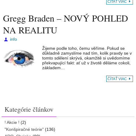
ČÍTAŤ VIAC
Gregg Braden – NOVÝ POHLED
NA REALITU
info
Žijeme podle toho, čemu věříme. Pokud se
důkladně zamyslíme nad tím, kolik pravdy se v
tomto sdělení skrývá, okamžitě si uvědomíme
překvapující fakt: ať už v životě děláme cokoli,
základem…
ČÍTAŤ VIAC
Kategórie článkov
! Akcie !
(2)
"Konšpiračné teórie"
(136)