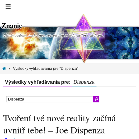
Znanie
Články o zdraví, duchovnom rozvoji a za pravdu nie len v medicíne.
Výsledky vyhľadávania pre "Dispenza"
Výsledky vyhľadávania pre:
Dispenza
Tvoření tvé nové reality začíná
uvnitř tebe! – Joe Dispenza