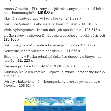
Anona Graviola – Přirozený zabiják rakovinných buněk – Silnější
než chemoterapie?
- 435 522 x
Hlavné zásady zdravej výživy v kocke
- 241 877 x
Šokujúce Video! …alebo viete čo konzumujete?
- 143 105 x
Vědci vyfotografovali lidskou duši, jak opouští tělo
- 128 313 x
Liečba rakoviny stravou Dr. Budwig a psychosomatické súvislosti
-
115 108 x
Šokujúca „pravda“ o vode – liečenie pitím vody
- 111 836 x
Neuveríte, v čom všetkom nás klamú
- 111 675 x
Experimenty v Rusku prinášajú šokujúce úspechy o ktorých sa
nepíše
- 111 223 x
Červená pilulka – GLOBÁLNÍ PROBUZENÍ
- 108 686 x
Kurkuma nie je len korenie. Objavte jej zdraviu prospešné účinky
-
108 613 x
„Vírusy“, baktérie a iné mikroorganizmy a ich vplyv na zdravie
človeka
- 106 624 x