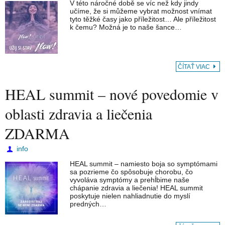
V této náročné době se víc než kdy jindy
učíme, že si můžeme vybrat možnost vnímat
tyto těžké časy jako příležitost… Ale příležitost
k čemu? Možná je to naše šance…
ČÍTAŤ VIAC
HEAL summit – nové povedomie v
oblasti zdravia a liečenia
ZDARMA
info
HEAL summit – namiesto boja so symptómami
sa pozrieme čo spôsobuje chorobu, čo
vyvoláva symptómy a prehĺbime naše
chápanie zdravia a liečenia! HEAL summit
poskytuje nielen nahliadnutie do myslí
predných…