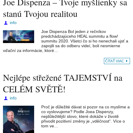
Joe Dispenza – Tvoje myšlienky sa
stanú Tvojou realitou
info
Joe Dispenza Bol jeden z rečníkov
predchádzajúceho HEAL summitu a flow!
summitu 2020. Všetci čo si ho nenechali ujsť a
zapojili sa do odberu videí, boli nesmierne
vďační za informácie, ktoré…
ČÍTAŤ VIAC
Nejlépe střežené TAJEMSTVÍ na
CELÉM SVĚTĚ!
info
Proč je důležité dávat si pozor na co myslíme a
co vyslovujeme? Podle Joea Dispenzy,
nejdůležitější slovo, které dokáže v životě
přivodit pozitivní změny je „vděčnost“. Více o
tom ve…