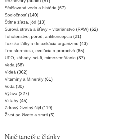
Rozhovory (audio)
(51)
Sfalšovaná veda a história
(67)
Spoločnosť
(140)
Štítna žľaza, jód
(13)
Surová strava a šťavy – vitariánstvo (RAW)
(62)
Tehotenstvo, pôrod, antikoncepcia
(21)
Toxické látky a detoxikácia organizmu
(43)
Transformácia, evolúcia a proroctvá
(85)
UFO, záhady, sci-fi, mimozemšťania
(37)
Veda
(68)
Videá
(362)
Vitamíny a Minerály
(61)
Voda
(30)
Výživa
(227)
Vzťahy
(45)
Zdravý životný štýl
(119)
Život po živote a smrti
(5)
Najčitanejšie články