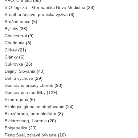
ARO, Chrípka
(80)
BIO-logická – Germánska Nová Medicína
(28)
Breathariánstvo, pránická výživa
(6)
Brušné tance
(5)
Bylinky
(36)
Cholesterol
(9)
Chudnutie
(8)
Cirkev
(21)
Články
(6)
Cukrovka
(26)
Dejiny, Slovania
(40)
Deti a výchova
(29)
Duchovné príčiny chorôb
(98)
Duchovno a modlitby
(129)
Ekodrogéria
(6)
Ekológia, globálne otepľovanie
(24)
Ekozáhrada, permakultúra
(8)
Elektrosmog, žiarenia
(20)
Epigenetika
(20)
Feng Šuej, zdravé bývanie
(10)