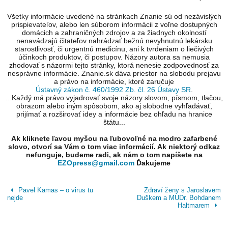
Všetky informácie uvedené na stránkach Znanie sú od nezávislých
prispievateľov, alebo len súborom informácii z voľne dostupných
domácich a zahraničných zdrojov a za žiadnych okolností
nenavádzajú čitateľov nahrádzať bežnú nevyhnutnú lekársku
starostlivosť, či urgentnú medicínu, ani k tvrdeniam o liečivých
účinkoch produktov, či postupov. Názory autora sa nemusia
zhodovať s názormi tejto stránky, ktorá nenesie zodpovednosť za
nesprávne informácie. Znanie.sk dáva priestor na slobodu prejavu
a právo na informácie, ktoré zaručuje
Ústavný zákon č. 460/1992 Zb. čl. 26 Ústavy SR
.
...Každý má právo vyjadrovať svoje názory slovom, písmom, tlačou,
obrazom alebo iným spôsobom, ako aj slobodne vyhľadávať,
prijímať a rozširovať idey a informácie bez ohľadu na hranice
štátu...
Ak kliknete ľavou myšou na ľubovoľné na modro zafarbené
slovo, otvorí sa Vám o tom viac informácií. Ak niektorý odkaz
nefunguje, budeme radi, ak nám o tom napíšete na
EZOpress@gmail.com
Ďakujeme
Pavel Kamas – o virus tu
Zdraví ženy s Jaroslavem
nejde
Duškem a MUDr. Bohdanem
Haltmarem