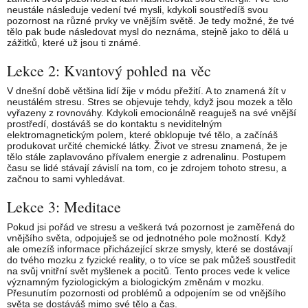
neustále následuje vedení tvé mysli, kdykoli soustředíš svou
pozornost na různé prvky ve vnějším světě. Je tedy možné, že tvé
tělo pak bude následovat mysl do neznáma, stejně jako to dělá u
zážitků, které už jsou ti známé.
Lekce 2: Kvantový pohled na věc
V dnešní době většina lidí žije v módu přežití. A to znamená žít v
neustálém stresu. Stres se objevuje tehdy, když jsou mozek a tělo
vyřazeny z rovnováhy. Kdykoli emocionálně reaguješ na své vnější
prostředí, dostáváš se do kontaktu s neviditelným
elektromagnetickým polem, které obklopuje tvé tělo, a začínáš
produkovat určité chemické látky. Život ve stresu znamená, že je
tělo stále zaplavováno přívalem energie z adrenalinu. Postupem
času se lidé stávají závislí na tom, co je zdrojem tohoto stresu, a
začnou to sami vyhledávat.
Lekce 3: Meditace
Pokud jsi pořád ve stresu a veškerá tvá pozornost je zaměřená do
vnějšího světa, odpojuješ se od jednotného pole možností. Když
ale omezíš informace přicházející skrze smysly, které se dostávají
do tvého mozku z fyzické reality, o to více se pak můžeš soustředit
na svůj vnitřní svět myšlenek a pocitů. Tento proces vede k velice
významným fyziologickým a biologickým změnám v mozku.
Přesunutím pozornosti od problémů a odpojením se od vnějšího
světa se dostáváš mimo své tělo a čas.