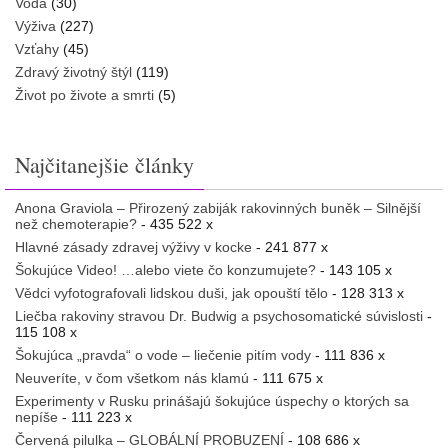
Voda
(30)
Výživa
(227)
Vzťahy
(45)
Zdravý životný štýl
(119)
Život po živote a smrti
(5)
Najčitanejšie články
Anona Graviola – Přirozený zabiják rakovinných buněk – Silnější
než chemoterapie?
- 435 522 x
Hlavné zásady zdravej výživy v kocke
- 241 877 x
Šokujúce Video! …alebo viete čo konzumujete?
- 143 105 x
Vědci vyfotografovali lidskou duši, jak opouští tělo
- 128 313 x
Liečba rakoviny stravou Dr. Budwig a psychosomatické súvislosti
-
115 108 x
Šokujúca „pravda“ o vode – liečenie pitím vody
- 111 836 x
Neuveríte, v čom všetkom nás klamú
- 111 675 x
Experimenty v Rusku prinášajú šokujúce úspechy o ktorých sa
nepíše
- 111 223 x
Červená pilulka – GLOBÁLNÍ PROBUZENÍ
- 108 686 x