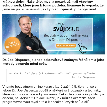
krátkou dobu! Naše tělo, mysl a mozek už mají všechny
schopnosti, které jsou k tomu potřeba. Nicméně to vypadá, že
jsme se ještě nenaučili, jak tyto schopnosti plně využívat.
Dr. Joe Dispenza je dnes celosvětově známým řečníkem a jeho
metody opravdu mění svět.
Je vědecky dokázáno, že k uzdravení těla stačí i pouhá myšlenka
Dr. Joe Dispenza
V tomto bezplatném online kurzu , který začíná 5. června, se s
tebou Dr. Joe Dispenza podělí o některé své poznatky a techniky,
které se opírají o celé roky výzkumu. Čekají tě i praktické příklady a
cvičení, na kterých ti Dr. Joe ukáže, jak můžeš okamžitě začít
programovat svou mysl a tělo k dosažení svých snů a cílů!