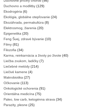
Duchovné príčiny chorôb
(98)
Duchovno a modlitby
(129)
Ekodrogéria
(6)
Ekológia, globálne otepľovanie
(24)
Ekozáhrada, permakultúra
(8)
Elektrosmog, žiarenia
(20)
Epigenetika
(20)
Feng Šuej, zdravé bývanie
(10)
Filmy
(81)
Filozofia
(34)
Karma, reinkarnácia a životy po živote
(40)
Liečba zvukom, ladičky
(7)
Liečebné metódy
(214)
Liečivé kamene
(4)
Makrobiotika
(27)
Očkovanie
(113)
Onkologické ochorenia
(91)
Orientálna medicína
(75)
Paleo, low carb, ketogénna strava
(34)
Parazity, plesne
(25)