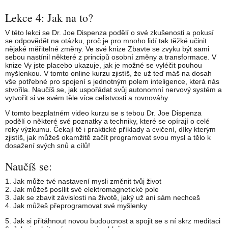
Lekce 4: Jak na to?
V této lekci se Dr. Joe Dispenza podělí o své zkušenosti a pokusí
se odpovědět na otázku, proč je pro mnoho lidí tak těžké učinit
nějaké měřitelné změny. Ve své knize Zbavte se zvyku být sami
sebou nastínil některé z principů osobní změny a transformace. V
knize Vy jste placebo ukazuje, jak je možné se vyléčit pouhou
myšlenkou. V tomto online kurzu zjistíš, že už teď máš na dosah
vše potřebné pro spojení s jednotným polem inteligence, která nás
stvořila. Naučíš se, jak uspořádat svůj autonomní nervový systém a
vytvořit si ve svém těle více celistvosti a rovnováhy.
V tomto bezplatném video kurzu se s tebou Dr. Joe Dispenza
podělí o některé své poznatky a techniky, které se opírají o celé
roky výzkumu. Čekají tě i praktické příklady a cvičení, díky kterým
zjistíš, jak můžeš okamžitě začít programovat svou mysl a tělo k
dosažení svých snů a cílů!
Naučíš se:
1. Jak může tvé nastavení mysli změnit tvůj život
2. Jak můžeš posílit své elektromagnetické pole
3. Jak se zbavit závislosti na životě, jaký už ani sám nechceš
4. Jak můžeš přeprogramovat své myšlenky
5. Jak si přitáhnout novou budoucnost a spojit se s ní skrz meditaci