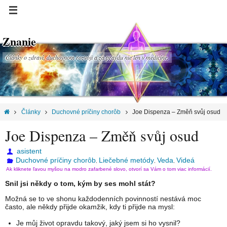
Znanie
Články o zdraví, duchovnom rozvoji a za pravdu nie len v medicíne.
Články
Duchovné príčiny chorôb
Joe Dispenza – Změň svůj osud
Joe Dispenza – Změň svůj osud
asistent
Duchovné príčiny chorôb
Liečebné metódy
Veda
Videá
,
,
,
Ak kliknete ľavou myšou na modro zafarbené slovo, otvorí sa Vám o tom viac informácií.
Snil jsi někdy o tom, kým by ses mohl stát?
Možná se to ve shonu každodenních povinností nestává moc
často, ale někdy přijde okamžik, kdy ti přijde na mysl:
Je můj život opravdu takový, jaký jsem si ho vysnil?