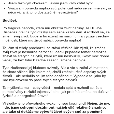
Jsem takovým člověkem, jakým jsem vždy chtěl být?
Využívám opravdu naplno svůj potenciál nebo se ve mně skrývá
něco víc a já toho dostatečně nevyužívám?
Budíček
Po tragické nehodě, která mu obrátila život naruby, se Dr. Joe
Dispenza ptal na tyto otázky sám sebe každý den. A rozhodl se, že
změní svůj život, bude si ho užívat na maximum a využije všechny
možnosti, které mu život nabízí, opravdu naplno!
To, čím si tehdy procházel, se stává většině lidí: zjistil, že změnit
svůj život je nesmírně náročné! Joeovi připadalo téměř nemožné
zbavit se starých návyků, které už mu nesloužily, i když moc dobře
věděl, že bez toho k žádné zásadní změně nedojde!
Tyto zkušenosti jej hluboce ovlivnily. Víc a víc si začal všímat toho,
že skoro všichni lidé kolem něj chtěli změnit určité aspekty svých
životů – ale nedařilo se jim toho dosáhnout! Vypadalo to, jako by
lidé byli chyceni do pasti svých starých návyků.
Ta myšlenka mu – coby vědci – nedala spát a rozhodl se, že s
pomocí vědy rozluští tajemství toho, jak probíhá změna na duševní,
fyzické a energetické úrovni!
Výsledky jeho převratného výzkumu jsou fascinující!
Nejen, že my,
lidé, jsme schopni dosáhnout našich cílů relativně snadno,
ale také si dokážeme vytvořit život svých snů za poměrně