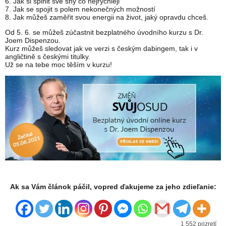
6. Jak si splnit své sny co nejrychleji
7. Jak se spojit s polem nekonečných možností
8. Jak můžeš zaměřit svou energii na život, jaký opravdu chceš.
Od 5. 6. se můžeš zúčastnit bezplatného úvodního kurzu s Dr.
Joem Dispenzou.
Kurz můžeš sledovat jak ve verzi s českým dabingem, tak i v
angličtině s českými titulky.
Už se na tebe moc těším v kurzu!
Ak sa Vám článok páčil, vopred ďakujeme za jeho zdieľanie:
1 552 pozretí