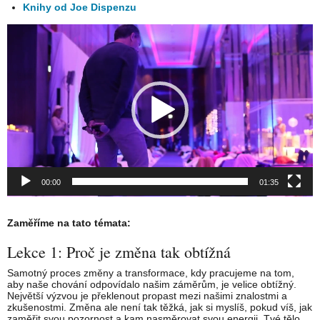
Knihy od Joe Dispenzu
Video
prehrávač
00:00
01:35
Zaměříme na tato témata:
Lekce 1: Proč je změna tak obtížná
Samotný proces změny a transformace, kdy pracujeme na tom,
aby naše chování odpovídalo našim záměrům, je velice obtížný.
Největší výzvou je překlenout propast mezi našimi znalostmi a
zkušenostmi. Změna ale není tak těžká, jak si myslíš, pokud víš, jak
zaměřit svou pozornost a kam nasměrovat svou energii. Tvé tělo