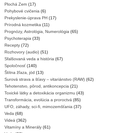
Plochá Zem
(17)
Pohybové cvičenia
(6)
Prekyslenie-úprava PH
(17)
Prírodná kozmetika
(11)
Prognózy, Astrológia, Numerológia
(65)
Psychoterapia
(33)
Recepty
(72)
Rozhovory (audio)
(51)
Sfalšovaná veda a história
(67)
Spoločnosť
(140)
Štítna žľaza, jód
(13)
Surová strava a šťavy – vitariánstvo (RAW)
(62)
Tehotenstvo, pôrod, antikoncepcia
(21)
Toxické látky a detoxikácia organizmu
(43)
Transformácia, evolúcia a proroctvá
(85)
UFO, záhady, sci-fi, mimozemšťania
(37)
Veda
(68)
Videá
(362)
Vitamíny a Minerály
(61)