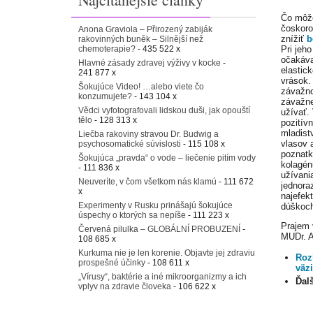
Čo môž
čoskoro
Anona Graviola – Přirozený zabiják
znížiť
b
rakovinných buněk – Silnější než
chemoterapie?
- 435 522 x
Pri jeh
očakáva
Hlavné zásady zdravej výživy v kocke
-
elastic
241 877 x
vrások.
Šokujúce Video! …alebo viete čo
závažno
konzumujete?
- 143 104 x
závažne
Vědci vyfotografovali lidskou duši, jak opouští
užívať. 
tělo
- 128 313 x
pozitív
mladistv
Liečba rakoviny stravou Dr. Budwig a
vlasov 
psychosomatické súvislosti
- 115 108 x
poznatko
Šokujúca „pravda“ o vode – liečenie pitím vody
kolagén
- 111 836 x
užívani
Neuveríte, v čom všetkom nás klamú
- 111 672
jednora
x
najefek
Experimenty v Rusku prinášajú šokujúce
dúškoch
úspechy o ktorých sa nepíše
- 111 223 x
Prajem 
Červená pilulka – GLOBÁLNÍ PROBUZENÍ
-
MUDr.
108 685 x
Kurkuma nie je len korenie. Objavte jej zdraviu
Roz
prospešné účinky
- 108 611 x
väz
„Vírusy“, baktérie a iné mikroorganizmy a ich
Ďal
vplyv na zdravie človeka
- 106 622 x