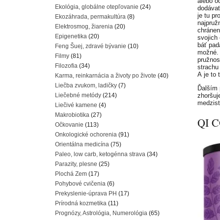
alebo o
Ekológia, globálne otepľovanie
(24)
dodávať
je tu pr
Ekozáhrada, permakultúra
(8)
najpružn
Elektrosmog, žiarenia
(20)
chránen
Epigenetika
(20)
svojich
báť pad
Feng Šuej, zdravé bývanie
(10)
možné. 
Filmy
(81)
pružnos
Filozofia
(34)
strachu
A je to 
Karma, reinkarnácia a životy po živote
(40)
Liečba zvukom, ladičky
(7)
Ďalším 
Liečebné metódy
(214)
zhoršuj
medzist
Liečivé kamene
(4)
Makrobiotika
(27)
QI 
Očkovanie
(113)
Onkologické ochorenia
(91)
Orientálna medicína
(75)
Paleo, low carb, ketogénna strava
(34)
Parazity, plesne
(25)
Plochá Zem
(17)
Pohybové cvičenia
(6)
Prekyslenie-úprava PH
(17)
Prírodná kozmetika
(11)
Prognózy, Astrológia, Numerológia
(65)