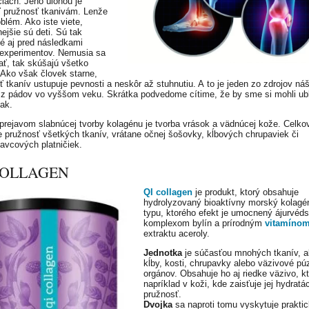
čiach. Jeho úlohou je
 pružnosť tkanivám. Lenže
oblém. Ako iste viete,
ejšie sú deti. Sú tak
é aj pred následkami
 experimentov. Nemusia sa
ať, tak skúšajú všetko
Ako však človek starne,
ť tkanív ustupuje pevnosti a neskôr až stuhnutiu. A to je jeden zo zdrojov ná
 z pádov vo vyššom veku. Skrátka podvedome cítime, že by sme si mohli ubl
tak.
prejavom slabnúcej tvorby kolagénu je tvorba vrások a vädnúcej kože. Celko
e pružnosť všetkých tkanív, vrátane očnej šošovky, kĺbových chrupaviek či
avcových platničiek.
COLLAGEN
QI collagen
je produkt, ktorý obsahuje
hydrolyzovaný bioaktívny morský kolagén 
typu, ktorého efekt je umocnený ájurvé
komplexom bylín a prírodným
vitamíno
extraktu aceroly.
Jednotka
je súčasťou mnohých tkanív, a
kĺby, kosti, chrupavky alebo väzivové pú
orgánov. Obsahuje ho aj riedke väzivo, kt
napríklad v koži, kde zaisťuje jej hydratá
pružnosť.
Dvojka
sa naproti tomu vyskytuje praktic