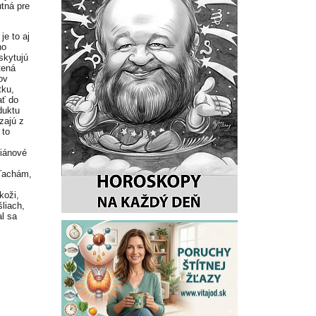
tná pre
je to aj
ho
skytujú
tená
ov
tku,
ať do
duktu
zajú z
 to
diánové
šľachám,
koži,
šliach,
al sa