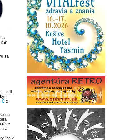
šho
ížiť.
vo sa
I. a II.
dskym
m C
z
ko sú
zdra
oré je
ciu a
ky iba v