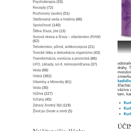
Psychoterapia
(33)
Recepty
(72)
Rozhovory (audio)
(51)
Sfalšovaná veda a história
(66)
Spoločnosť
(140)
Štítna žľaza, jód
(13)
Surová strava a šťavy – vitariánstvo (RAW)
(62)
Tehotenstvo, pôrod, antikoncepcia
(21)
Toxické látky a detoxikácia organizmu
(43)
Transformácia, evolúcia a proroctvá
(86)
odstraň
UFO, záhady, sci-fi, mimozemšťania
(37)
dráhy. T
Veda
(68)
morušov
Videá
(362)
zmierňu
kadidlo
Vitamíny a Minerály
(61)
šľachác
Voda
(30)
väziva a
Výživa
(227)
tam, k
Vzťahy
(45)
Kur
Zdravý životný štýl
(119)
Kur
Život po živote a smrti
(5)
Kur
ÚČI
Najčitanejšie články