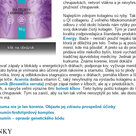
chrupavkách, netvorí vlákna a je nevyhnu
pružnosť chrupaviek.
Najlepším zdrojom kolagénu sú ryby. Tak 
u QI collagenu. Z voľného hlbokomorské
odlovu z vôd okolo Islandu nám rybky po
svoj dokonale čistý kolagén. Tým je zais
kvalita zodpovedajúca štandardu produkt
Energy
. Ibaže – nestačí použiť nejakú lá
ktorá je dôležitá pre telo. Treba ju aj posl
klik na obrázok
miest, kde má pôsobiť. A preto sa do pro
pridáva ešte niekoľko bylín, ktoré vychád
tradičnej ájurvédskej medicíny. Jednak je
kurkuma. Známe korenie, ktoré dokáže
ovať zápaly a blokády v energetických dráhach, podporuje krv, vyživuje meri
áto bylina je vnímaná ako účinná proti rakovine a starnutiu. Ďalej sú to plody
níka, ktorý aj odblokováva stagnujúcu energiu v dráhach, pomáha kĺbom a 
je kŕče.
Acerola
dodáva vitamín C, taký nevyhnutný na výstavbu kolagénu a
vník (Boswellia serrata)
znižuje zápal nielen v kĺboch, ale aj v prieduškách, 
h, a navyše veľmi výrazne tlmí
bolesti kĺbov
. Tieto byliny pošlú kolagén do 
 chrupaviek. Tým sa zaistí, aby sa len tak voľne nerozptýlil po tele, ale dost
am má.
kuma nie je len korenie. Objavte jej zdraviu prospešné účinky
kumín-fosfolipidový komplex
kumín – opravár genetického kódu
NKY