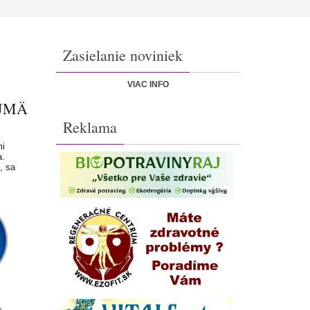
Zasielanie noviniek
VIAC INFO
AJMÄ
Reklama
mi
a.
, sa