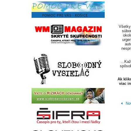
Všetky 
súbor
okol
urgen
aut
nespr
...Ka
spôsob
Ak kli
viac i
Nov