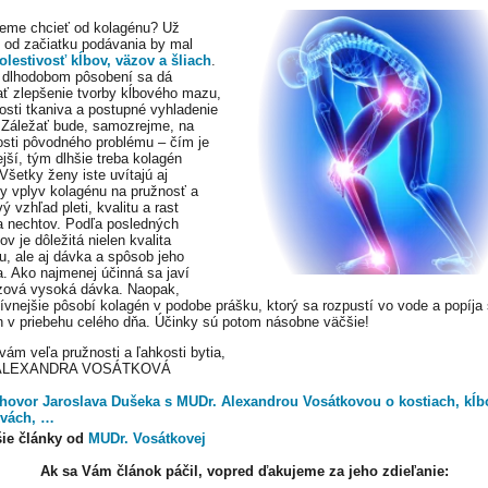
eme chcieť od kolagénu? Už
 od začiatku podávania by mal
olestivosť kĺbov, väzov a šliach
.
o dlhodobom pôsobení sa dá
ť zlepšenie tvorby kĺbového mazu,
kosti tkaniva a postupné vyhladenie
 Záležať bude, samozrejme, na
sti pôvodného problému – čím je
jší, tým dlhšie treba kolagén
Všetky ženy iste uvítajú aj
ny vplyv kolagénu na pružnosť a
ý vzhľad pleti, kvalitu a rast
a nechtov. Podľa posledných
v je dôležitá nielen kvalita
u, ale aj dávka a spôsob jeho
a. Ako najmenej účinná sa javí
zová vysoká dávka. Naopak,
tívnejšie pôsobí kolagén v podobe prášku, ktorý sa rozpustí vo vode a popíja
 v priebehu celého dňa. Účinky sú potom násobne väčšie!
vám veľa pružnosti a ľahkosti bytia,
 ALEXANDRA VOSÁTKOVÁ
hovor Jaroslava Dušeka s MUDr. Alexandrou Vosátkovou o kostiach, kĺb
ivách, …
šie články od
MUDr. Vosátkovej
Ak sa Vám článok páčil, vopred ďakujeme za jeho zdieľanie: