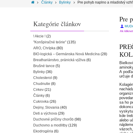
Články
Bylinky
Pre pohyb naplno a mladistvý vzh
Pre 
Kategórie článkov
MUDr.
Ak klikne
! Akcie !
(2)
"Konšpiračné teórie"
(135)
PRE
ARO, Chrípka
(80)
KOL
BIO-logická – Germánska Nová Medicína
(28)
Breathariánstvo, pránická výživa
(6)
Bielkov
Brušné tance
(5)
aminoky
A podľa
Bylinky
(36)
určuje d
Cholesterol
(9)
Chudnutie
(8)
Kolagén 
nachád
Cirkev
(21)
organiz
Články
(6)
povedan
Cukrovka
(26)
sa ho po
dokonca
Dejiny, Slovania
(40)
vyskytu
Deti a výchova
(29)
kde treb
Duchovné príčiny chorôb
(98)
alebo u
nájdeme
Duchovno a modlitby
(129)
väzoch,
Ekodrogéria
(6)