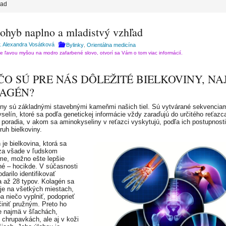
ľad
pohyb naplno a mladistvý vzhľad
 Alexandra Vosátková
Bylinky
Orientálna medicína
,
te ľavou myšou na modro zafarbené slovo, otvorí sa Vám o tom viac informácií.
ČO SÚ PRE NÁS DÔLEŽITÉ BIELKOVINY, N
AGÉN?
iny sú základnými stavebnými kameňmi našich tiel. Sú vytvárané sekvencia
selín, ktoré sa podľa genetickej informácie vždy zaraďujú do určitého reťazc
 poradia, v akom sa aminokyseliny v reťazci vyskytujú, podľa ich postupnosti
ruh bielkoviny.
je bielkovina, ktorá sa
za všade v ľudskom
me, možno ešte lepšie
é – hocikde. V súčasnosti
darilo identifikovať
 až 28 typov. Kolagén sa
je na všetkých miestach,
a niečo vyplniť, podoprieť
činiť pružným. Preto ho
 najmä v šľachách,
 chrupavkách, ale aj v koži