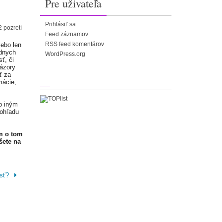
Pre uživateľa
Prihlásiť sa
2 pozretí
Feed záznamov
RSS feed komentárov
lebo len
adnych
WordPress.org
ť, či
Názory
ť za
mácie,
o iným
 ohľadu
m o tom
šete na
osť?