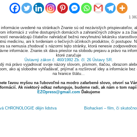
1 38
informácie uvedené na stránkach Znanie sú od nezávislých prispievateľov, a
om informácii z voľne dostupných domácich a zahraničných zdrojov a za ži
ností nenavádzajú čitateľov nahrádzať bežnú nevyhnutnú lekársku starostlivos
tnú medicínu, ani k tvrdeniam o liečivých účinkoch produktov, či postupov. 
ora sa nemusia zhodovať s názormi tejto stránky, ktorá nenesie zodpovednos
ávne informácie. Znanie.sk dáva priestor na slobodu prejavu a právo na infor
ktoré zaručuje
Ústavný zákon č. 460/1992 Zb. čl. 26 Ústavy SR
.
ždý má právo vyjadrovať svoje názory slovom, písmom, tlačou, obrazom aleb
om, ako aj slobodne vyhľadávať, prijímať a rozširovať idey a informácie bez
na hranice štátu...
knete ľavou myšou na ľubovoľné na modro zafarbené slovo, otvorí sa Vá
nformácií. Ak niektorý odkaz nefunguje, budeme radi, ak nám o tom napí
EZOpress@gmail.com
Ďakujeme
á CHRONOLOGIE dějin lidstva
Biohackeri – film, či skutočn