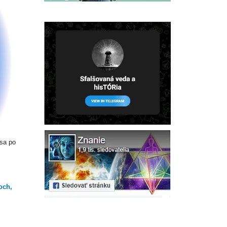
 sa po
och,