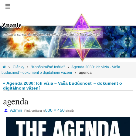
Znanie
Články o zdraví, duchovnom rozvoji a za pravdu nie len v medicíne.
Články
"Konšpiračné teórie"
Agenda 2030: Ich vízia - Vaša
budúcnosť - dokument o digitálnom väzení
agenda
« Agenda 2030: Ich vízia – Vaša budúcnosť – dokument o
digitálnom väzení
agenda
Admin
800 × 450
Plná velikost je
pixelů