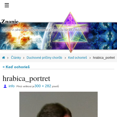
Znanie
Články o zdraví, duchovnom rozvoji a za pravdu nie len v medicíne.
Články
Duchovné príčiny chorôb
Keď ochorieš
hrabica_portret
« Keď ochorieš
hrabica_portret
info
300 × 282
Plná velikost je
pixelů