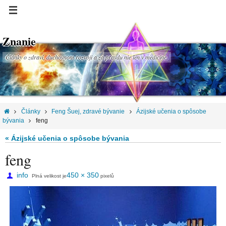
Znanie
Články o zdraví, duchovnom rozvoji a za pravdu nie len v medicíne.
Články
Feng Šuej, zdravé bývanie
Ázijské učenia o spôsobe
bývania
feng
« Ázijské učenia o spôsobe bývania
feng
info
450 × 350
Plná velikost je
pixelů