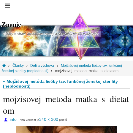
Znanie
Články o zdraví, duchovnom rozvoji a za pravdu nie len v medicíne.
Články
Deti a výchova
Mojžišovej metóda liečby tzv. funkčnej
ženskej sterility (neplodnosti)
mojzisovej_metoda_matka_s_dietatom
« Mojžišovej metóda liečby tzv. funkčnej ženskej sterility
(neplodnosti)
mojzisovej_metoda_matka_s_dietat
om
info
340 × 300
Plná velikost je
pixelů