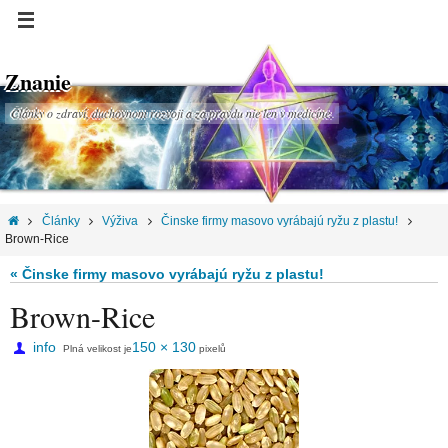
Znanie
Články o zdraví, duchovnom rozvoji a za pravdu nie len v medicíne.
Články
Výživa
Činske firmy masovo vyrábajú ryžu z plastu!
Brown-Rice
« Činske firmy masovo vyrábajú ryžu z plastu!
Brown-Rice
info
150 × 130
Plná velikost je
pixelů