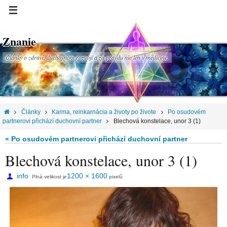
Znanie
Články o zdraví, duchovnom rozvoji a za pravdu nie len v medicíne.
Články
Karma, reinkarnácia a životy po živote
Po osudovém
partnerovi přichází duchovní partner
Blechová konstelace, unor 3 (1)
« Po osudovém partnerovi přichází duchovní partner
Blechová konstelace, unor 3 (1)
info
1200 × 1600
Plná velikost je
pixelů