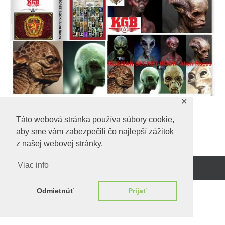
✕
tajna-ruska-kniha-o-mimozemšťanoch
Táto webová stránka používa súbory cookie,
aby sme vám zabezpečili čo najlepší zážitok
z našej webovej stránky.
Viac info
Beží na
WordPress.
Odmietnúť
Prijať