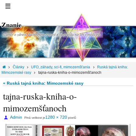
Znanie
Články o zdraví, duchovnom rozvoji a za pravdu nie len v medicíne.
Články
UFO, záhady, sci-fi, mimozemšťania
Ruská tajná kniha:
Mimozemské rasy
tajna-ruska-kniha-o-mimozemšťanoch
« Ruská tajná kniha: Mimozemské rasy
tajna-ruska-kniha-o-
mimozemšťanoch
Admin
1280 × 720
Plná velikost je
pixelů