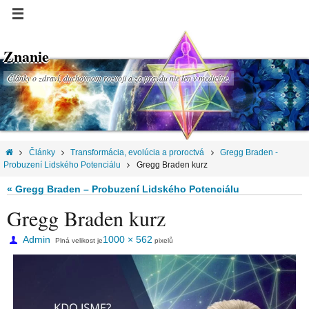
Znanie
Články o zdraví, duchovnom rozvoji a za pravdu nie len v medicíne.
Články
Transformácia, evolúcia a proroctvá
Gregg Braden -
Probuzení Lidského Potenciálu
Gregg Braden kurz
« Gregg Braden – Probuzení Lidského Potenciálu
Gregg Braden kurz
Admin
1000 × 562
Plná velikost je
pixelů