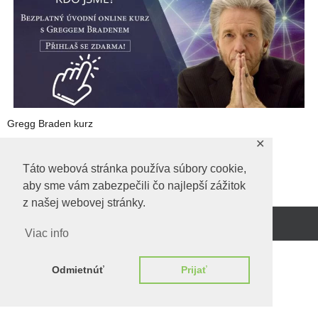
Gregg Braden kurz
✕
Táto webová stránka používa súbory cookie,
Predchadzajúci obrázok
aby sme vám zabezpečili čo najlepší zážitok
z našej webovej stránky.
Beží na
WordPress.
Viac info
Odmietnúť
Prijať