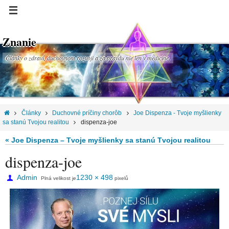
Znanie
Články o zdraví, duchovnom rozvoji a za pravdu nie len v medicíne.
Články
Duchovné príčiny chorôb
Joe Dispenza - Tvoje myšlienky
sa stanú Tvojou realitou
dispenza-joe
« Joe Dispenza – Tvoje myšlienky sa stanú Tvojou realitou
dispenza-joe
Admin
1230 × 498
Plná velikost je
pixelů