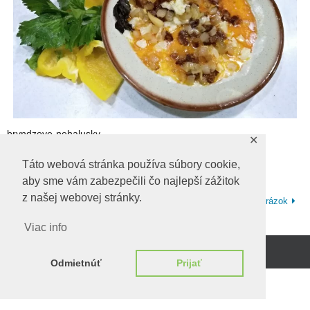
bryndzove-nehalusky
✕
bryndzove-nehalusky
Táto webová stránka používa súbory cookie,
aby sme vám zabezpečili čo najlepší zážitok
z našej webovej stránky.
Ďalší obrázok
Viac info
Beží na
WordPress.
Odmietnúť
Prijať