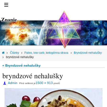
Znanie
Články o zdraví, duchovnom rozvoji a za pravdu nie len v medicíne.
Články
Paleo, low carb, ketogénna strava
Bryndzové nehalušky
bryndzové nehalušky
« Bryndzové nehalušky
bryndzové nehalušky
Admin
1500 × 913
Plná velikost je
pixelů